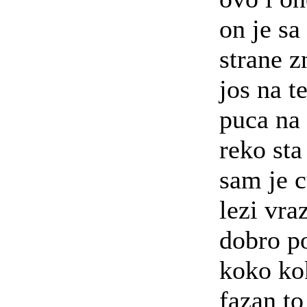
on je sa
strane z
jos na t
puca na 
reko sta
sam je 
lezi vra
dobro p
koko ko
fazan t