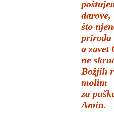
poštujem
darove,
što njen
priroda
a zavet
ne skrn
Božjih 
molim
za pušk
Amin.