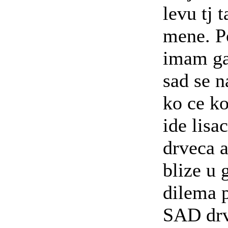
levu tj 
mene. P
imam ga
sad se 
ko ce ko
ide lisa
drveca a
blize u 
dilema p
SAD drve