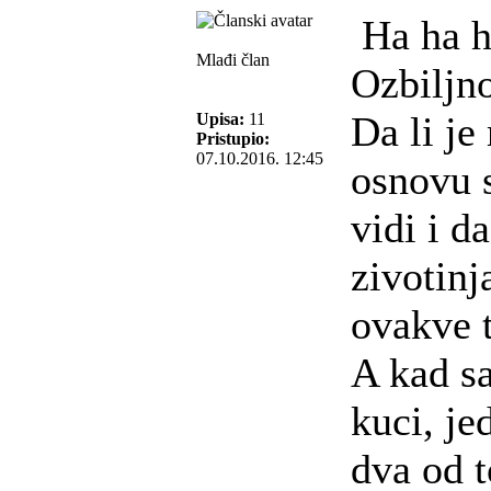
Ha ha h
Mlađi član
Ozbiljn
Da li j
Upisa:
11
Pristupio:
07.10.2016. 12:45
osnovu 
vidi i d
zivotinj
ovakve 
A kad s
kuci, je
dva od 