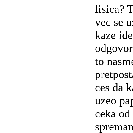
lisica? 
vec se u
kaze id
odgovori
to nasme
pretpost
ces da 
uzeo pap
ceka od
spreman