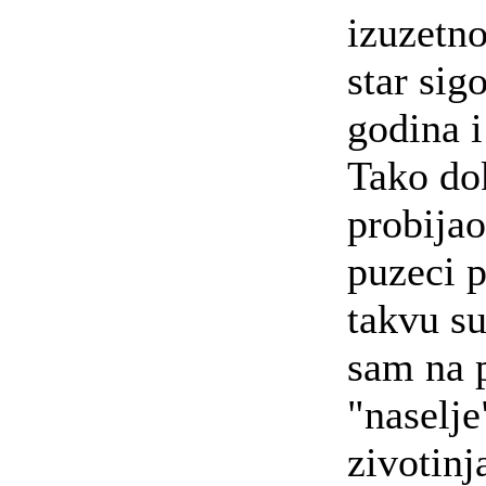
izuzetno
star sig
godina i 
Tako do
probijao
puzeci p
takvu s
sam na 
"naselje
zivotinja