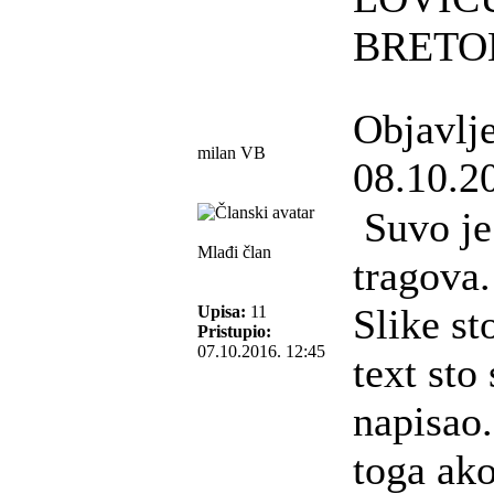
BRET
Objavlj
milan VB
08.10.2
Suvo je 
Mlađi član
tragova.
Slike st
Upisa:
11
Pristupio:
07.10.2016. 12:45
text sto
napisao.
toga ak