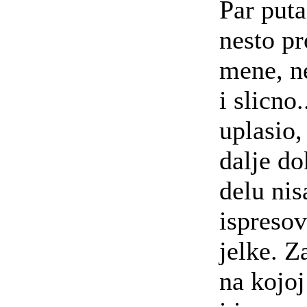
Par puta
nesto pr
mene, n
i slicno
uplasio,
dalje d
delu ni
ispresov
jelke. Z
na kojoj