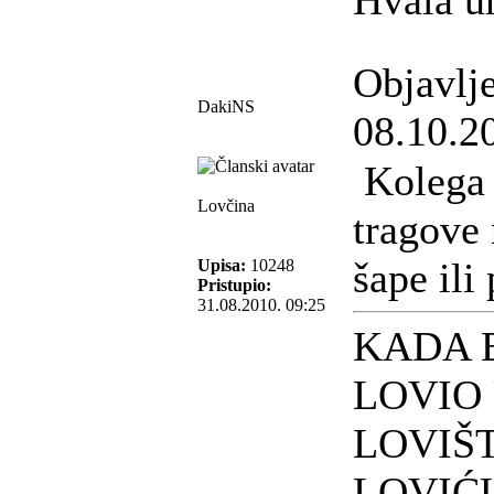
Hvala u
Objavlj
DakiNS
08.10.2
Kolega n
Lovčina
tragove 
šape ili
Upisa:
10248
Pristupio:
31.08.2010. 09:25
KADA 
LOVIO
LOVIŠ
LOVIĆ