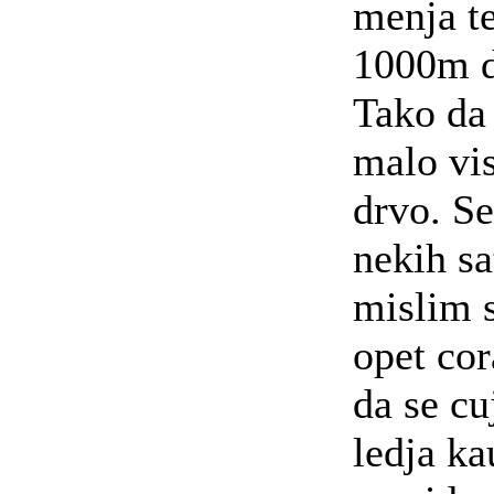
menja te
1000m d
Tako da
malo vis
drvo. S
nekih sa
mislim s
opet cor
da se cu
ledja ka