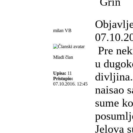
Objavlj
milan VB
07.10.2
Pre nek
Mlađi član
u dugok
divljina
Upisa:
11
Pristupio:
07.10.2016. 12:45
naisao 
sume koj
posumlj
Jelova 