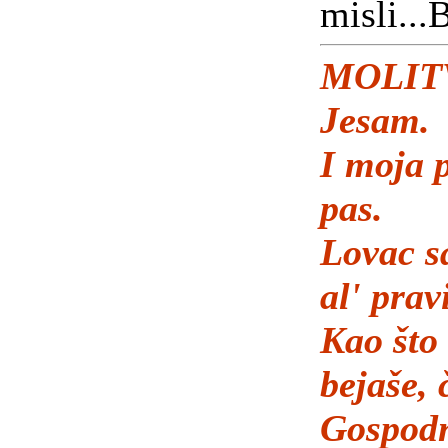
misli...
MOLIT
Jesam.
I moja 
pas.
Lovac s
al' prav
Kao što
bejaše, 
Gospodn