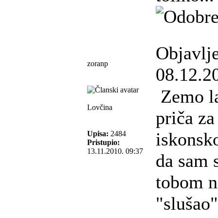
Objavlj
zoranp
08.12.2
Zemo la
Lovčina
priča z
iskonsko
Upisa:
2484
Pristupio:
13.11.2010. 09:37
da sam s
tobom na
"slušao"