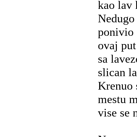
kao lav 
Nedugo 
ponivio 
ovaj put
sa lavez
slican l
Krenuo 
mestu m
vise se n