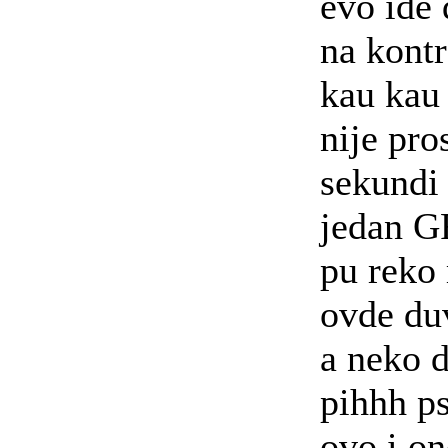
evo ide 
na kontr
kau kau 
nije pro
sekund
jedan 
pu reko
ovde du
a neko 
pihhh p
ovo i on