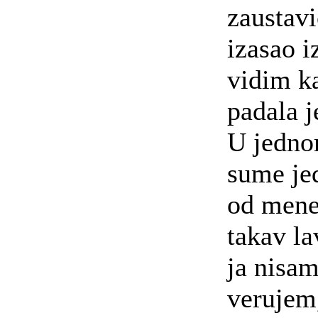
zaustavi
izasao i
vidim k
padala j
U jedno
sume je
od mene
takav la
ja nisa
verujem