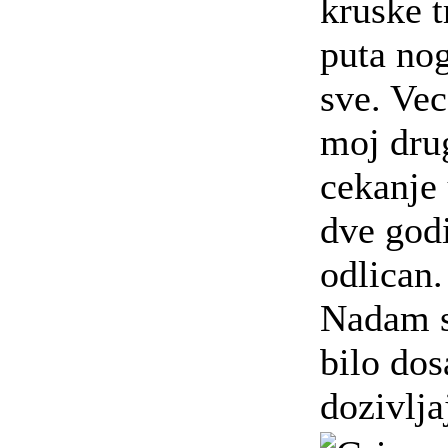
kruske t
puta nog
sve. Vec
moj drug
cekanje 
dve godi
odlican.
Nadam s
bilo do
dozivlja