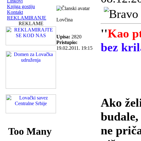
Linkovi
Knjiga gostiju
Kontakt
REKLAMIRANJE
Lovčina
REKLAME
''
Kao pt
Upisa:
2820
Pristupio:
bez kril
19.02.2011. 19:15
bez gon
Ako žel
budale, 
ne priča