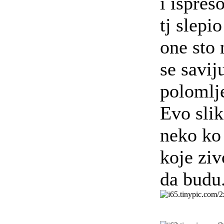
i ispres
tj slepi
one sto 
se savij
polomlj
Evo slik
neko ko
koje ziv
da budu.