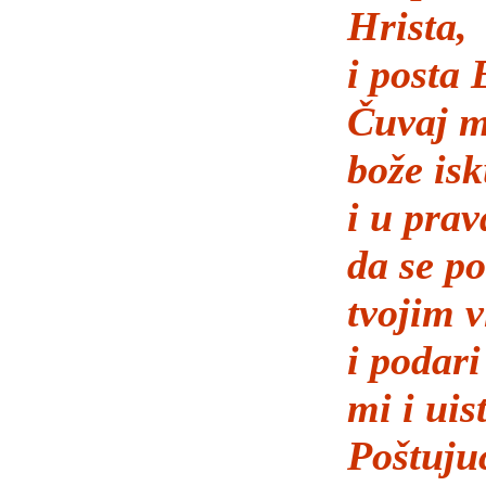
Hrista,
i posta 
Čuvaj 
bože is
i u prav
da se p
tvojim 
i podari
mi i uis
Poštujuć