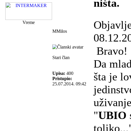
ništa.
Objavlj
Vreme
MMilos
08.12.2
Bravo!
Stari član
Da mlad
šta je lo
Upisa:
400
Pristupio:
25.07.2014. 09:42
jedinstv
uživanje
"
UBIO
toliko...