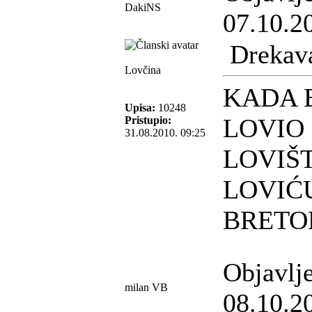
DakiNS
07.10.2
Drekav
Lovčina
KADA 
Upisa:
10248
LOVIO
Pristupio:
31.08.2010. 09:25
LOVIŠ
LOVIĆ
BRET
Objavlj
milan VB
08.10.2