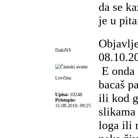
da se ka
je u pita
Objavlj
DakiNS
08.10.2
E onda 
Lovčina
bacaš pa
ili kod 
Upisa:
10248
Pristupio:
31.08.2010. 09:25
slikama 
loga ili