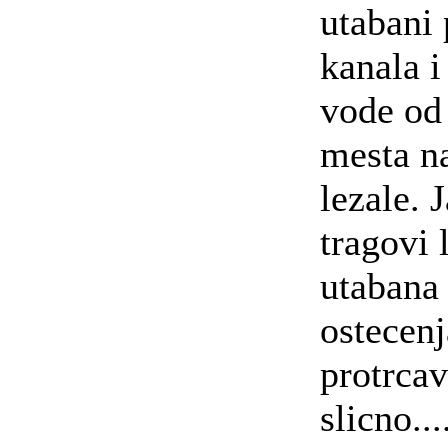
utabani 
kanala i
vode od
mesta n
lezale. 
tragovi 
utabana 
ostecenj
protrcav
slicno...