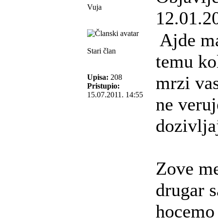
Vuja
12.01.2
Ajde ma
Stari član
temu ko
mrzi vas
Upisa:
208
Pristupio:
15.07.2011. 14:55
ne veru
dozivlja
Zove me
drugar s
hocemo 