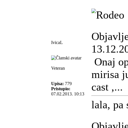
Objavlj
IvicaL
13.12.2
Onaj opi
Veteran
mirisa j
cast ,...
Upisa:
779
Pristupio:
07.02.2013. 10:13
lala, pa 
Objavlj