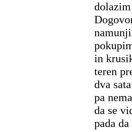
dolazim 
Dogovor
namunji
pokupim
in krus
teren pr
dva sata
pa nema 
da se vi
pada da