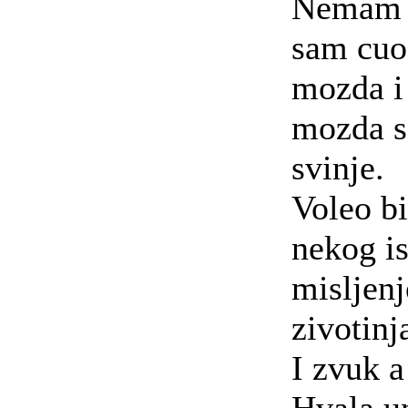
Nemam p
sam cuo
mozda i
mozda s
svinje.
Voleo b
nekog i
misljenj
zivotinj
I zvuk a