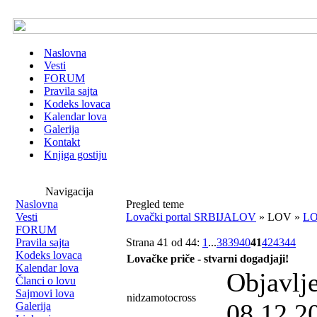
Naslovna
Vesti
FORUM
Pravila sajta
Kodeks lovaca
Kalendar lova
Galerija
Kontakt
Knjiga gostiju
Navigacija
Naslovna
Pregled teme
Vesti
Lovački portal SRBIJALOV
» LOV »
LO
FORUM
Pravila sajta
Strana 41 od 44:
1
...
38
39
40
41
42
43
44
Kodeks lovaca
Lovačke priče - stvarni dogadjaji!
Kalendar lova
Objavlj
Članci o lovu
Sajmovi lova
nidzamotocross
08.12.2
Galerija