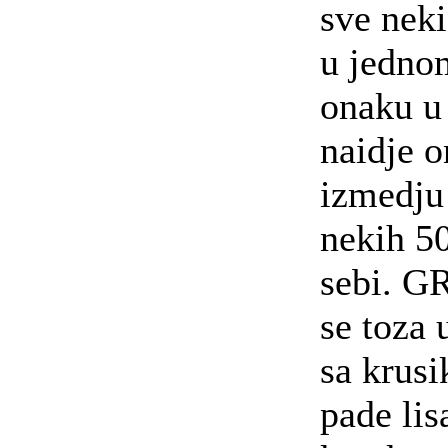
sve nek
u jedno
onaku u
naidje 
izmedju
nekih 5
sebi. 
se toza 
sa krusi
pade lis