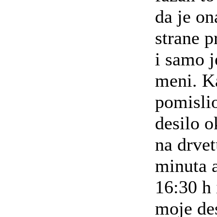
da je on
strane p
i samo j
meni. K
pomislio
desilo 
na drvet
minuta a
16:30 h 
moje de