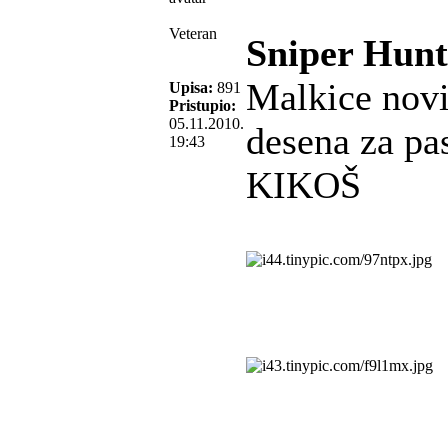
Veteran
Sniper Hunt
Malkice novi
Upisa:
891
Pristupio:
05.11.2010.
desena za pa
19:43
KIKOŠ