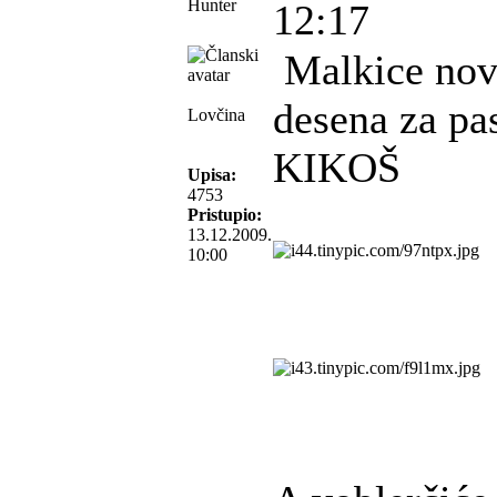
Hunter
12:17
Malkice novi
desena za pa
Lovčina
KIKOŠ
Upisa:
4753
Pristupio:
13.12.2009.
10:00