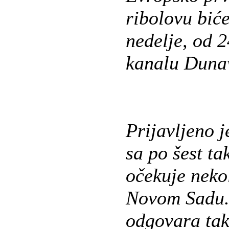
ribolovu bić
nedelje, od 2
kanalu Duna
Prijavljeno j
sa po šest ta
očekuje nekol
Novom Sadu. 
odgovara tak