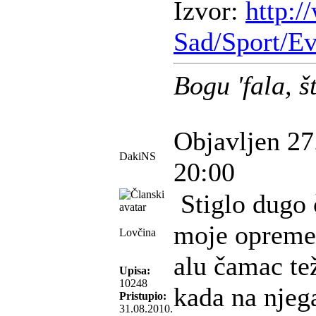
Izvor:
http:/
Sad/Sport/Ev
Bogu 'fala, 
Objavljen 27
DakiNS
20:00
Stiglo dugo 
moje opreme
Lovčina
alu čamac te
Upisa:
10248
kada na njeg
Pristupio:
31.08.2010.