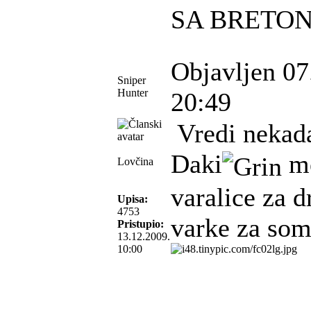
SA BRETO
Objavljen 07
Sniper
Hunter
20:49
Vredi nekada
Daki
me
Lovčina
varalice za 
Upisa:
4753
varke za som
Pristupio:
13.12.2009.
10:00