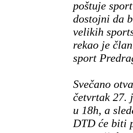
poštuje sport
dostojni da 
velikih sport
rekao je čla
sport Predrag
Svečano otvar
četvrtak 27.
u 18h, a sle
DTD će biti 