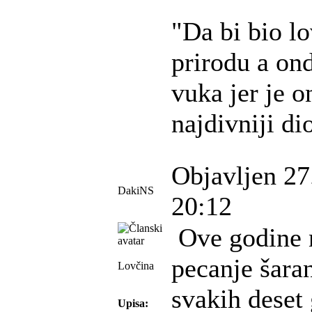
"Da bi bio lo
prirodu a ond
vuka jer je on
najdivniji d
Objavljen 27
DakiNS
20:12
Ove godine 
pecanje šara
Lovčina
svakih deset
Upisa: