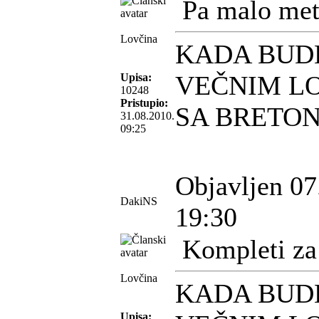
Pa malo met
Lovčina
KADA BUD
VEČNIM L
Upisa:
10248
Pristupio:
SA BRETO
31.08.2010.
09:25
Objavljen 07
DakiNS
19:30
Kompleti za
Lovčina
KADA BUD
Upisa: