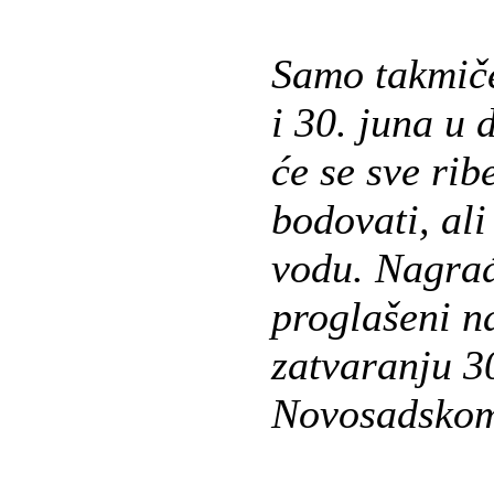
Samo takmiče
i 30. juna u 
će se sve rib
bodovati, ali
vodu. Nagrađ
proglašeni 
zatvaranju 3
Novosadskom