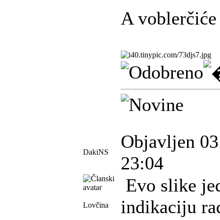
A voblerčiće 
Objavljen 03
DakiNS
23:04
Evo slike je
indikaciju ra
Lovčina