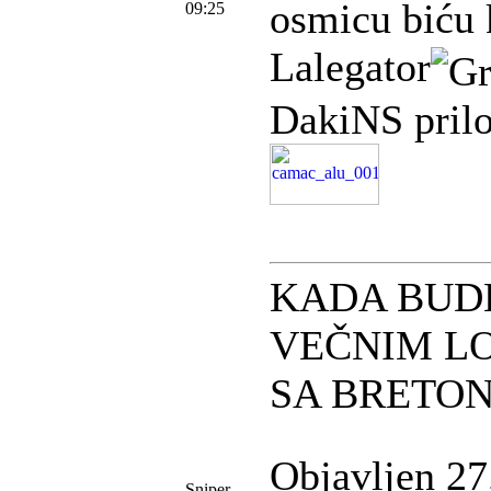
osmicu biću 
09:25
Lalegator
DakiNS prilo
KADA BUD
VEČNIM L
SA BRETO
Objavljen 27
Sniper