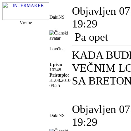
Objavljen 07
DakiNS
19:29
Vreme
Pa opet
Lovčina
KADA BUD
VEČNIM L
Upisa:
10248
Pristupio:
SA BRETO
31.08.2010.
09:25
Objavljen 07
DakiNS
19:29