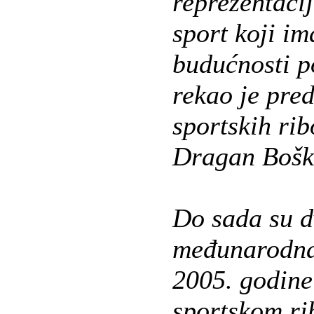
reprezentaci
sport koji im
budućnosti p
rekao je pre
sportskih rib
Dragan Bošk
Do sada su d
međunarodna 
2005. godine
sportskom ri