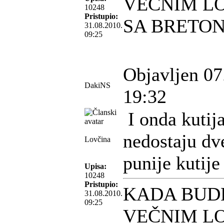
VEČNIM L
10248
Pristupio:
SA BRETO
31.08.2010.
09:25
Objavljen 07
DakiNS
19:32
I onda kutija
nedostaju dv
Lovčina
punije kutije
Upisa:
10248
Pristupio:
KADA BUD
31.08.2010.
09:25
VEČNIM L