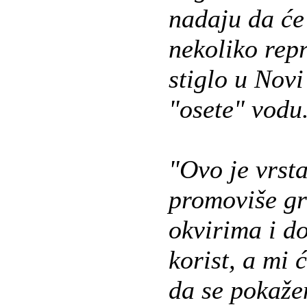
nadaju da će 
nekoliko repr
stiglo u Novi
"osete" vodu
"Ovo je vrsta
promoviše gr
okvirima i do
korist, a mi
da se pokaže