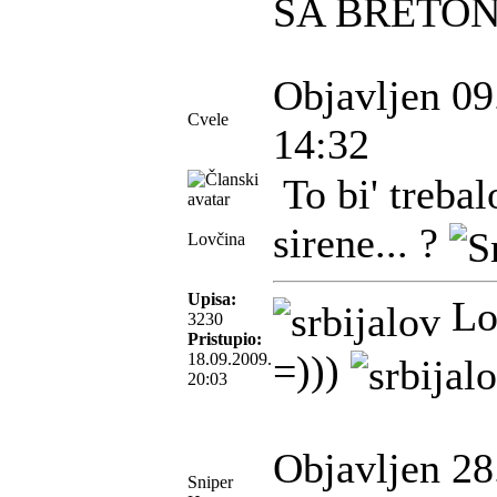
SA BRETO
Objavljen 09
Cvele
14:32
To bi' trebal
sirene... ?
Lovčina
Upisa:
Lov
3230
Pristupio:
=)))
18.09.2009.
20:03
Objavljen 28
Sniper