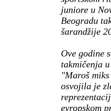
juniore u No
Beogradu tak
šarandžije 2
Ove godine s
takmičenja u
"Maroš miks 
osvojila je z
reprezentaci
evropskom pr