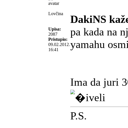
Lovčina
DakiNS kaž
pa kada na n
Upisa:
2087
Pristupio:
yamahu osm
09.02.2012.
16:41
Ima da juri 3
P.S.