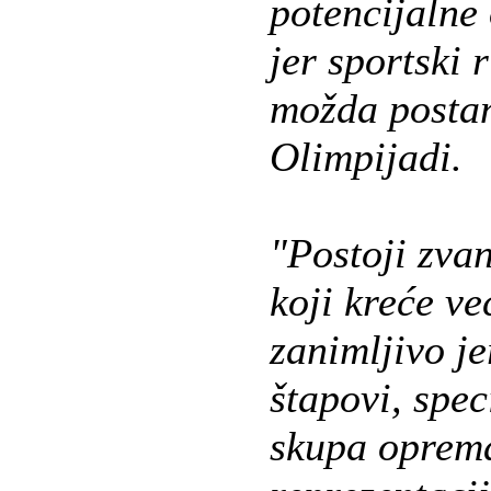
potencijalne 
jer sportski 
možda postan
Olimpijadi.
"Postoji zvan
koji kreće ve
zanimljivo je
štapovi, spec
skupa oprema