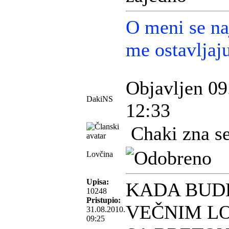
O meni se naj
me ostavljaj
Objavljen 09
DakiNS
12:33
Chaki zna se 
Lovčina
Upisa:
KADA BUD
10248
Pristupio:
VEČNIM L
31.08.2010.
09:25