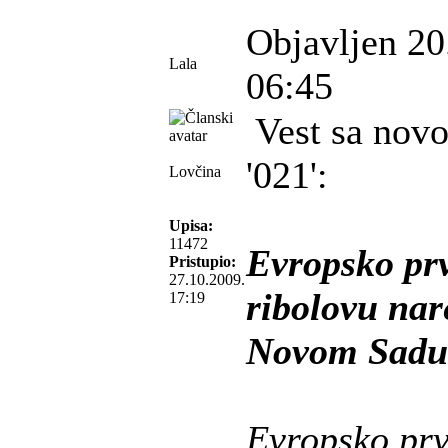
Objavljen 20
Lala
06:45
Vest sa novo
'021':
Lovčina
Upisa:
11472
Evropsko pr
Pristupio:
27.10.2009.
ribolovu na
17:19
Novom Sadu
Evropsko prv