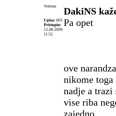
Veteran
DakiNS kaž
Pa opet
Upisa:
603
Pristupio:
12.08.2009.
11:52
ove narandza
nikome toga 
nadje a trazi
vise riba n
zajedno