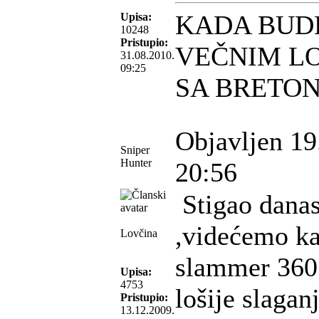
KADA BUD
Upisa:
10248
Pristupio:
VEČNIM L
31.08.2010.
09:25
SA BRETO
Objavljen 19
Sniper
Hunter
20:56
Stigao dana
,videćemo ka
Lovčina
slammer 360 
Upisa:
4753
lošije slagan
Pristupio:
13.12.2009.