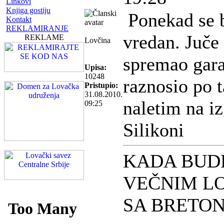
Linkovi
Knjiga gostiju
Ponekad se ba
Kontakt
REKLAMIRANJE
vredan. Juče
REKLAME
Lovčina
spremao garaž
Upisa:
10248
raznosio po 
Pristupio:
31.08.2010.
naletim na i
09:25
Silikoni
KADA BUD
VEČNIM L
SA BRETO