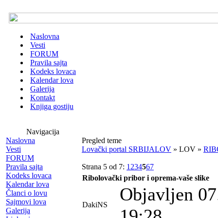
Naslovna
Vesti
FORUM
Pravila sajta
Kodeks lovaca
Kalendar lova
Galerija
Kontakt
Knjiga gostiju
Navigacija
Naslovna
Pregled teme
Vesti
Lovački portal SRBIJALOV
» LOV »
RIBO
FORUM
Pravila sajta
Strana 5 od 7:
1
2
3
4
5
6
7
Kodeks lovaca
Ribolovački pribor i oprema-vaše slike
Kalendar lova
Objavljen 07
Članci o lovu
Sajmovi lova
DakiNS
19:28
Galerija