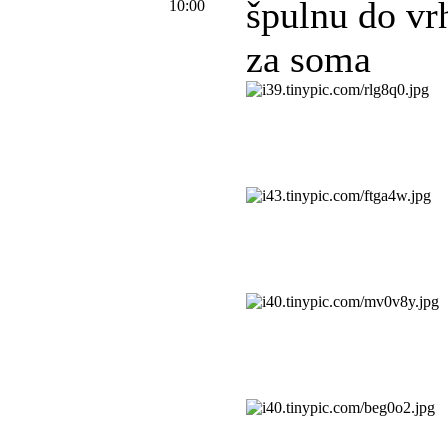
špulnu do vr
10:00
za soma