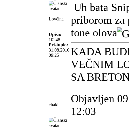
Uh bata Snipe
priborom za 
Lovčina
tone olova
Upisa:
10248
Pristupio:
KADA BUD
31.08.2010.
09:25
VEČNIM L
SA BRETO
Objavljen 09
chaki
12:03