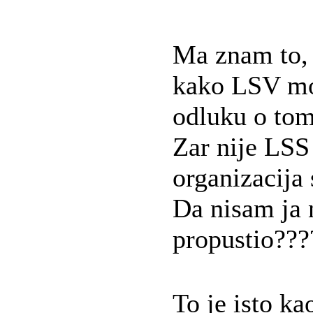
Ma znam to, 
kako LSV mo
odluku o to
Zar nije LSS
organizacija 
Da nisam ja 
propustio???
To je isto ka