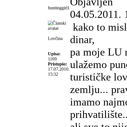
Objavljen
huntinggirl1
04.05.2011. 
kako to misl
dinar,
Lovčina
pa moje LU r
Upisa:
1169
ulažemo puno
Pristupio:
17.07.2010.
turističke lo
15:32
zemlju... pr
imamo najmo
prihvatilište.
ali sve to ni