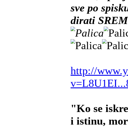
sve po spisk
dirati SREM
http://www.
v=L8U1EI..
"Ko se iskr
i istinu, mo