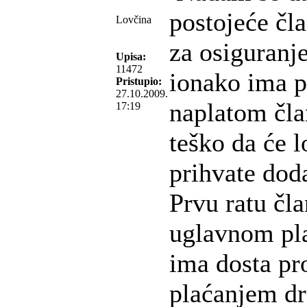
postojeće čla
Lovčina
za osiguranj
Upisa:
11472
ionako ima 
Pristupio:
27.10.2009.
naplatom čla
17:19
teško da će l
prihvate dod
Prvu ratu čl
uglavnom plat
ima dosta pr
plaćanjem dru