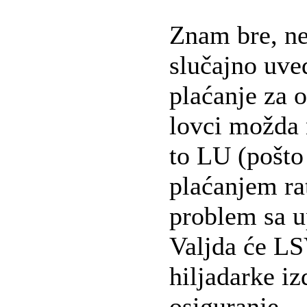
Znam bre, ne
slučajno uve
plaćanje za 
lovci možda 
to LU (pošto
plaćanjem ra
problem sa u
Valjda će LS
hiljadarke iz
osiguranje.