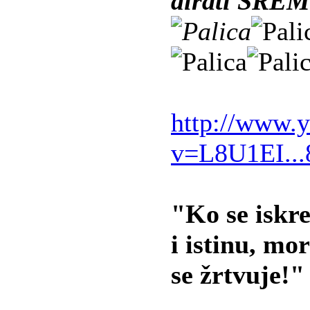
dirati SREM
http://www.
v=L8U1EI..
"Ko se iskr
i istinu, mo
se žrtvuje!"