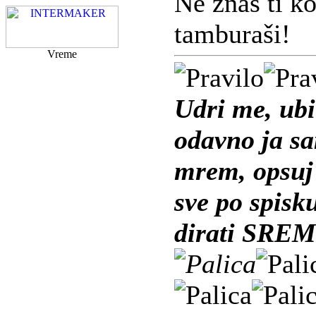
Ne znaš ti ko
tamburaši!
Vreme
Udri me, ubi
odavno ja s
mrem, opsuj 
sve po spisk
dirati SREM