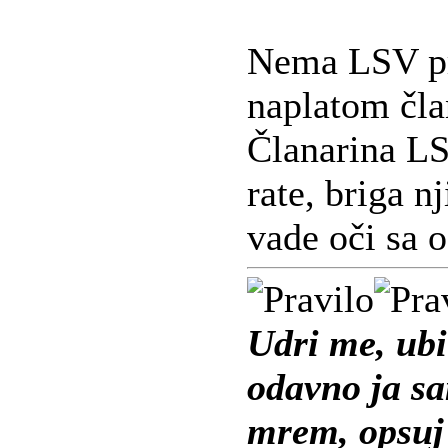
Nema LSV p
naplatom čla
Članarina LS
rate, briga n
vade oči sa 
Udri me, ubi
odavno ja s
mrem, opsuj 