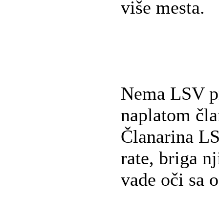
više mesta.
Nema LSV p
naplatom čla
Članarina LS
rate, briga n
vade oči sa 