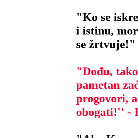
"Ko se iskr
i istinu, mo
se žrtvuje!"
"Dođu, tako
pametan zać
progovori, a
obogati!'' -