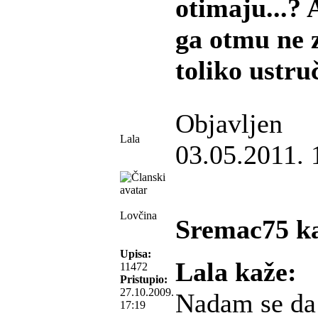
otimaju...?
ga otmu ne 
toliko ustru
Objavljen
Lala
03.05.2011. 
Lovčina
Sremac75 k
Upisa:
Lala kaže:
11472
Pristupio:
27.10.2009.
Nadam se da
17:19