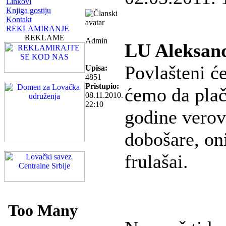
Linkovi
Knjiga gostiju
Kontakt
REKLAMIRANJE
REKLAME
Admin
LU Aleksand
Povlašteni ć
Upisa:
4851
Pristupio:
ćemo da plač
08.11.2010.
22:10
godine verov
dobošare, oni
frulašai.