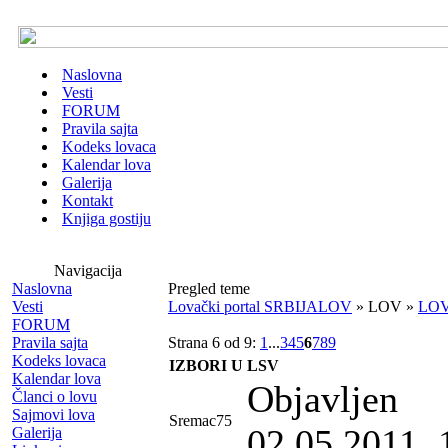
Naslovna
Vesti
FORUM
Pravila sajta
Kodeks lovaca
Kalendar lova
Galerija
Kontakt
Knjiga gostiju
Navigacija
Naslovna
Pregled teme
Vesti
Lovački portal SRBIJALOV
» LOV »
LO
FORUM
Pravila sajta
Strana 6 od 9:
1
...
3
4
5
6
7
8
9
Kodeks lovaca
IZBORI U LSV
Kalendar lova
Objavljen
Članci o lovu
Sajmovi lova
Sremac75
02.05.2011. 
Galerija