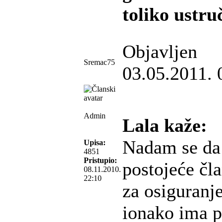
toliko ustru
Objavljen
Sremac75
03.05.2011. 
Admin
Lala kaže:
Nadam se da
Upisa:
4851
Pristupio:
postojeće čla
08.11.2010.
22:10
za osiguranje
ionako ima 