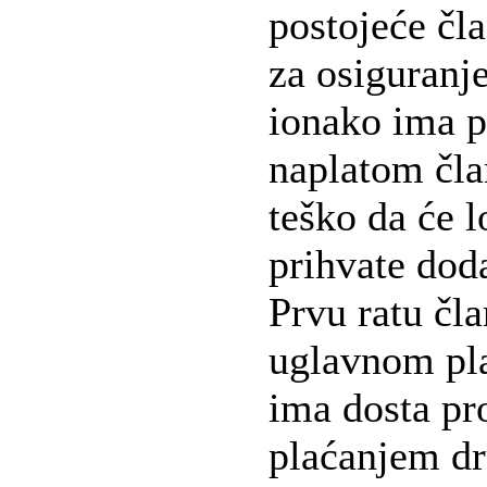
postojeće čla
za osiguranje
ionako ima 
naplatom čla
teško da će l
prihvate dod
Prvu ratu čla
uglavnom plat
ima dosta pr
plaćanjem dru