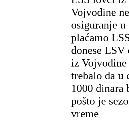
Vojvodine n
osiguranje u
plaćamo LSS-
donese LSV o
iz Vojvodine 
trebalo da u 
1000 dinara 
pošto je sezo
vreme