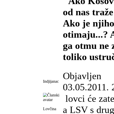
"Ako Kosovo
od nas traže
Ako je njiho
otimaju...?
ga otmu ne 
toliko ustru
Objavljen
Indjijanac
03.05.2011. 
lovci će zate
a LSV s drug
Lovčina