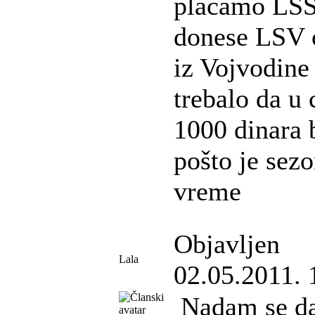
plaćamo LSS-
donese LSV o
iz Vojvodine 
trebalo da u 
1000 dinara 
pošto je sezo
vreme
Objavljen
Lala
02.05.2011. 
Nadam se da