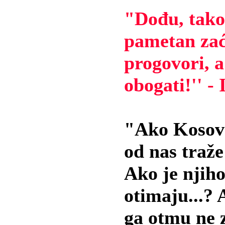
"Dođu, tako
pametan zać
progovori, a
obogati!'' -
"Ako Kosovo
od nas traže
Ako je njiho
otimaju...?
ga otmu ne 