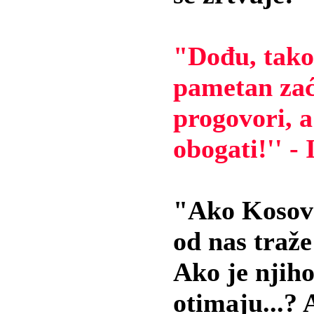
"Dođu, tako
pametan zać
progovori, a
obogati!'' -
"Ako Kosovo
od nas traže
Ako je njiho
otimaju...?