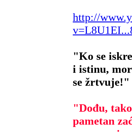
http://www.
v=L8U1EI..
"Ko se iskr
i istinu, mo
se žrtvuje!"
"Dođu, tako
pametan zać