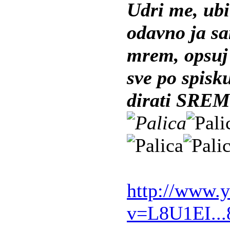
Udri me, ubi
odavno ja s
mrem, opsuj 
sve po spisk
dirati SREM
http://www.
v=L8U1EI..