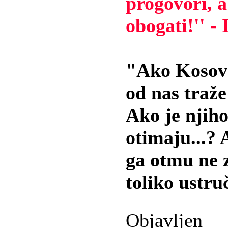
progovori, a
obogati!'' -
"Ako Kosovo
od nas traže
Ako je njiho
otimaju...?
ga otmu ne 
toliko ustru
Objavljen