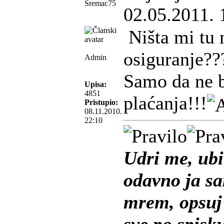
Sremac75
02.05.2011. 
Ništa mi tu 
osiguranje??
Admin
Samo da ne 
Upisa:
4851
plaćanja!!!
Pristupio:
08.11.2010.
22:10
Udri me, ubi
odavno ja s
mrem, opsuj 