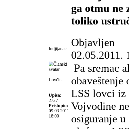
ga otmu ne 
toliko ustru
Objavljen
Indjijanac
02.05.2011. 
Pa sremac ak
obaveštenje o
Lovčina
LSS lovci iz
Upisa:
2727
Vojvodine n
Pristupio:
09.03.2011.
osiguranje u
18:00