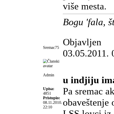
više mesta.
Bogu 'fala, 
Objavljen
Sremac75
03.05.2011. 
Admin
u indjiju im
Pa sremac ak
Upisa:
4851
Pristupio:
obaveštenje o
08.11.2010.
22:10
LSS lovci iz