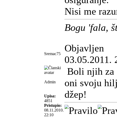
Nisi me raz
Bogu 'fala, 
Objavljen
Sremac75
03.05.2011. 
Boli njih za
oni svoju hil
Admin
džep!
Upisa:
4851
Pristupio:
08.11.2010.
22:10