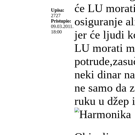
će LU morati
Upisa:
2727
osiguranje al
Pristupio:
09.03.2011.
jer će ljudi
18:00
LU morati m
potrude,zasu
neki dinar na
ne samo da 
ruku u džep i