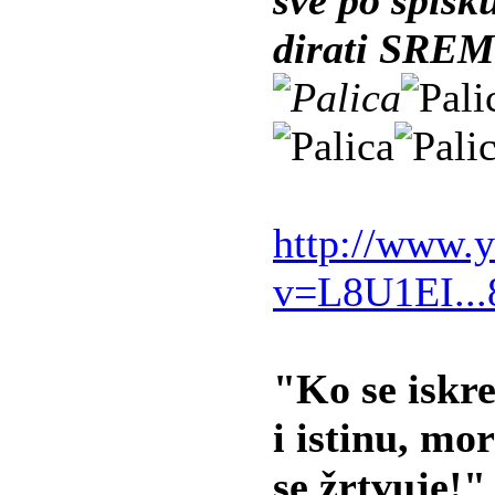
sve po spisk
dirati SREM
http://www.
v=L8U1EI..
"Ko se iskr
i istinu, mo
se žrtvuje!"