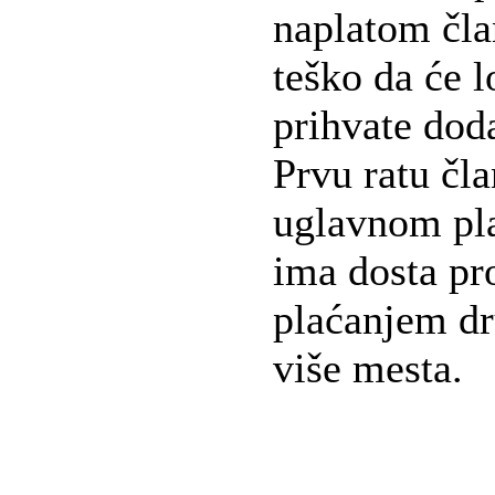
naplatom čla
teško da će l
prihvate dod
Prvu ratu čla
uglavnom plat
ima dosta pr
plaćanjem dru
više mesta.