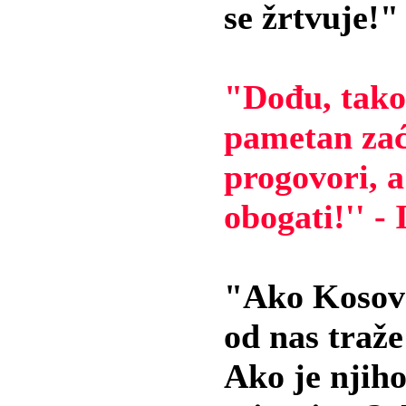
se žrtvuje!"
"Dođu, tako
pametan zać
progovori, a
obogati!'' -
"Ako Kosovo
od nas traže
Ako je njiho