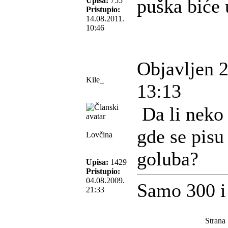
puška biće 
Upisa:
755
Pristupio:
14.08.2011.
10:46
Objavljen 
Kile_
13:13
Da li neko 
gde se pisu
Lovčina
goluba?
Upisa:
1429
Pristupio:
04.08.2009.
Samo 300 i
21:33
Strana