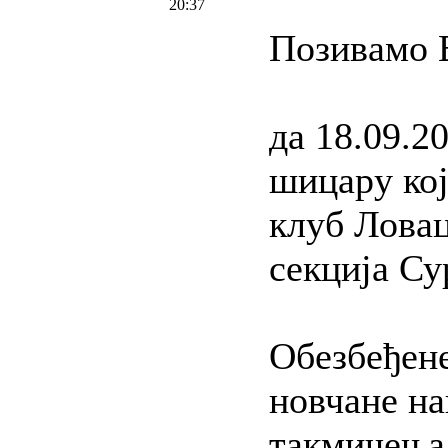
20:37
Позивамо 
да 18.09.2
шицару кој
клуб Ловац
секција Су
Обезбеђене
новчане на
такмичења