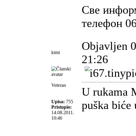
Све информ
телефон 06
Objavljen 
kimi
21:26
Veteran
U rukama M
puška biće 
Upisa:
755
Pristupio:
14.08.2011.
10:46