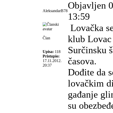
Objavljen 
AleksandarB78
13:59
Lovačka sek
klub Lovac 
Član
Surčinsku š
Upisa:
118
Pristupio:
časova.
17.11.2012.
20:37
Dođite da 
lovačkim di
gađanje gli
su obezbeđ