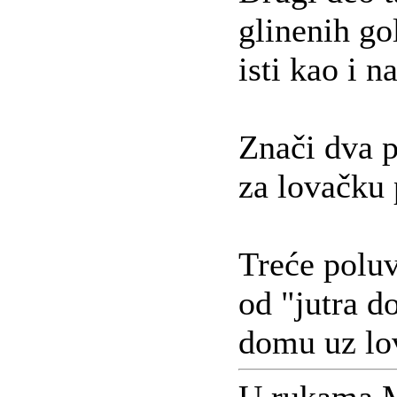
glinenih go
isti kao i n
Znači dva p
za lovačku 
Treće poluv
od "jutra d
domu uz lov