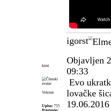
igorst
Objavljen 
kimi
09:33
Evo ukratko
lovačke šic
Veteran
19.06.2016
Upisa:
755
Pristupio: