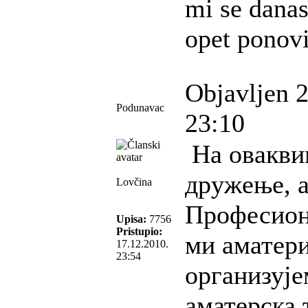
mi se danas 
opet ponov
Objavljen 
Podunavac
23:10
На овакви
дружење, а
Lovčina
Професиона
Upisa:
7756
Pristupio:
ми аматери
17.12.2010.
23:54
организује
аматерска 