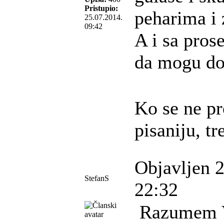
Pristupio:
peharima i
25.07.2014.
09:42
A i sa pros
da mogu do 
Ko se ne p
pisaniju, tr
Objavljen 
StefanS
22:32
Razumem Va