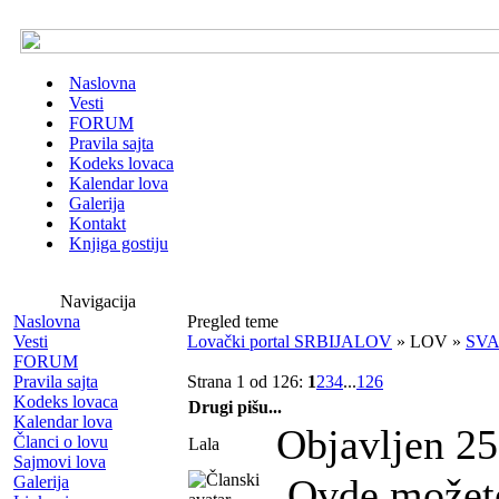
Naslovna
Vesti
FORUM
Pravila sajta
Kodeks lovaca
Kalendar lova
Galerija
Kontakt
Knjiga gostiju
Navigacija
Naslovna
Pregled teme
Vesti
Lovački portal SRBIJALOV
» LOV »
SV
FORUM
Pravila sajta
Strana 1 od 126:
1
2
3
4
...
126
Kodeks lovaca
Drugi pišu...
Kalendar lova
Objavljen 25
Članci o lovu
Lala
Sajmovi lova
Ovde može
Galerija