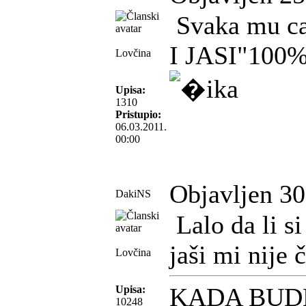
Svaka mu c
I JASI"100% 
Lovčina
Upisa:
1310
Pristupio:
06.03.2011.
00:00
Objavljen 30
DakiNS
Lalo da li s
jaši mi nije č
Lovčina
KADA BUD
Upisa:
10248