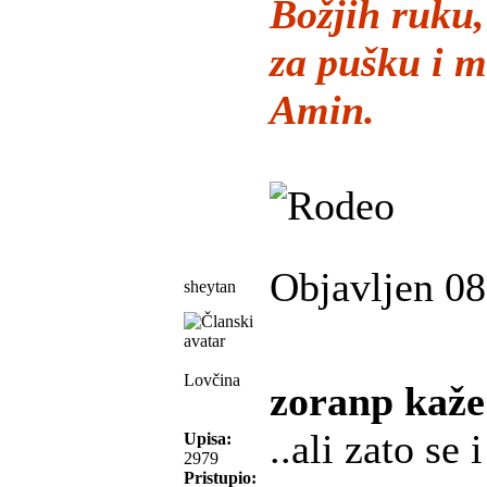
Božjih ruku
za pušku i m
Amin.
Objavljen 08
sheytan
Lovčina
zoranp kaže
..ali zato se
Upisa:
2979
Pristupio: