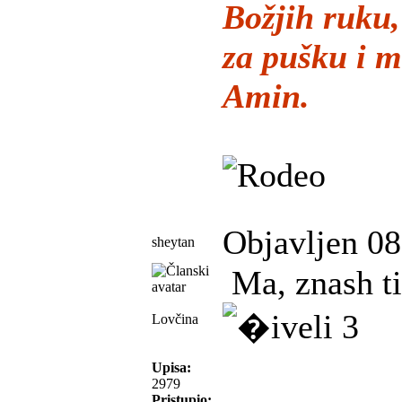
Božjih ruku
za pušku i m
Amin.
Objavljen 08
sheytan
Ma, znash ti
Lovčina
Upisa:
2979
Pristupio: