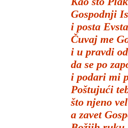
Kao što Plak
Gospodnji Is
i posta Evsta
Čuvaj me Go
i u pravdi o
da se po za
i podari mi p
Poštujući te
što njeno ve
a zavet Gosp
Božjih ruku