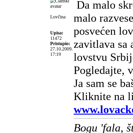
Da malo skre
malo razvesel
Lovčina
posvećen lov
Upisa:
11472
zavitlava sa
Pristupio:
27.10.2009.
lovstvu Srbij
17:19
Pogledajte, v
Ja sam se ba
Kliknite na l
www.lovacke
Bogu 'fala, 