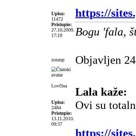
https://site
Upisa:
11472
Pristupio:
Bogu 'fala, 
27.10.2009.
17:19
Objavljen 24
zoranp
Lovčina
Lala kaže:
Ovi su total
Upisa:
2484
Pristupio:
13.11.2010.
09:37
https://site