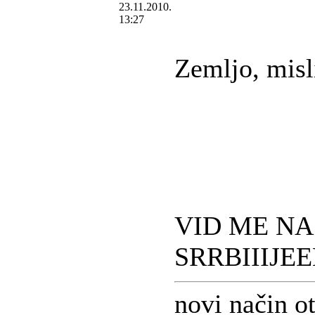
23.11.2010.
13:27
Zemljo, misl
VID ME NA 
SRRBIIIJEE
novi način o