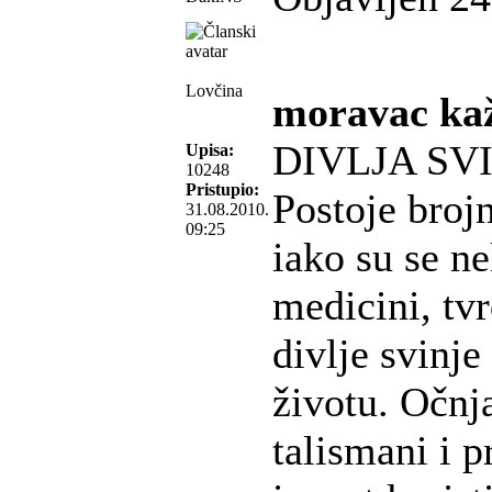
Lovčina
moravac ka
DIVLJA SVI
Upisa:
10248
Pristupio:
Postoje brojn
31.08.2010.
09:25
iako su se ne
medicini, tv
divlje svinje
životu. Očnja
talismani i 