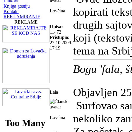
Linkovi
Knjiga gostiju
kopirati tekst
Lovčina
Kontakt
REKLAMIRANJE
drugih sajto
REKLAME
Upisa:
11472
koji (tekstov
Pristupio:
27.10.2009.
tema na Srbi
17:19
Bogu 'fala, 
Objavljen 25
Lala
Surfovao sam
nekoliko zan
Lovčina
Za početak, e