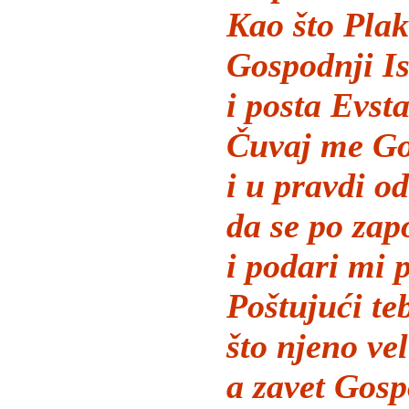
Kao što Plak
Gospodnji Is
i posta Evsta
Čuvaj me Go
i u pravdi o
da se po za
i podari mi p
Poštujući te
što njeno ve
a zavet Gosp