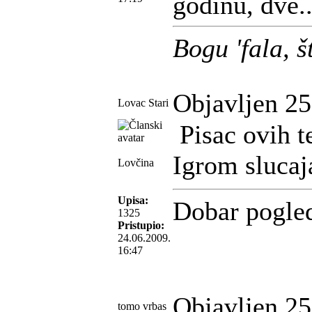
godinu, dve..
Bogu 'fala, 
Objavljen 25
Lovac Stari
Pisac ovih t
Igrom sluca
Lovčina
Upisa:
Dobar pogle
1325
Pristupio:
24.06.2009.
16:47
Objavljen 25
tomo vrbas