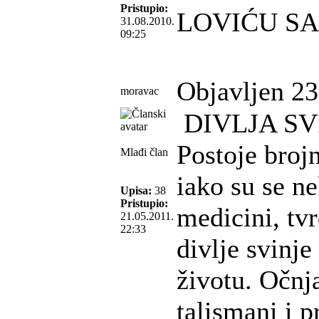
Pristupio:
LOVIĆU S
31.08.2010.
09:25
Objavljen 23
moravac
DIVLJA SVI
Postoje brojn
Mlađi član
iako su se ne
Upisa:
38
Pristupio:
medicini, tv
21.05.2011.
22:33
divlje svinje
životu. Očnja
talismani i 