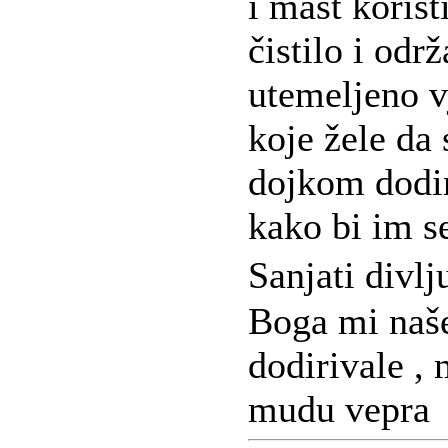
i mast korist
čistilo i odr
utemeljeno v
koje žele da
dojkom dodir
kako bi im s
Sanjati divl
Boga mi naš
dodirivale ,
mudu vepra