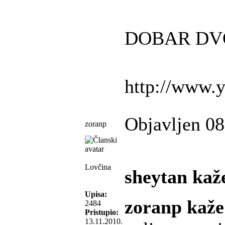
DOBAR DV
http://www
Objavljen 08
zoranp
Lovčina
sheytan kaž
Upisa:
zoranp kaže
2484
Pristupio:
13.11.2010.