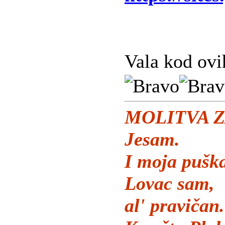
Vala kod ovi
MOLITVA Z
Jesam.
I moja puška
Lovac sam,
al' pravičan.