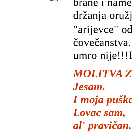
brane i name
držanja oružj
"arijevce" o
čovečanstva..
umro nije!!!
MOLITVA Z
Jesam.
I moja puška
Lovac sam,
al' pravičan.