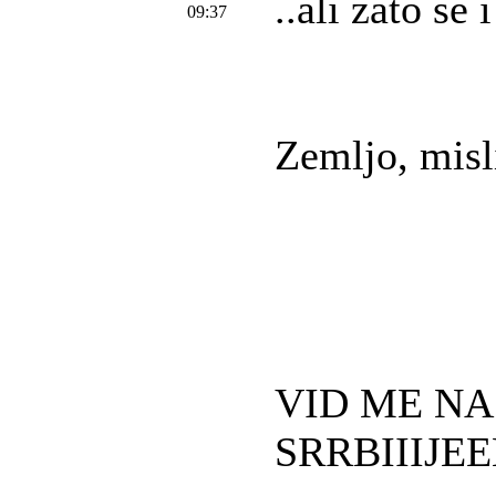
..ali zato se
09:37
Zemljo, misl
VID ME NA 
SRRBIIIJEE