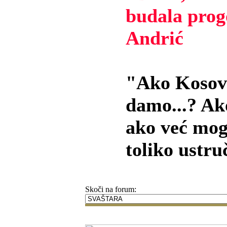
budala progo
Andrić
"Ako Kosovo 
damo...? Ako
ako već mog
toliko ustru
Skoči na forum: