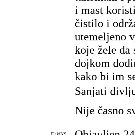
i mast korist
čistilo i odr
utemeljeno v
koje žele da
dojkom dodir
kako bi im s
Sanjati divl
Nije časno sv
Objavljen 24
DakiNS