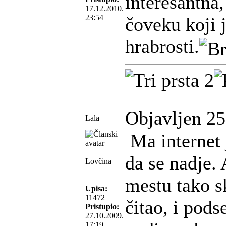
interesantna,
17.12.2010.
23:54
čoveku koji j
hrabrosti.
Objavljen 25
Lala
Ma internet 
da se nadje.
Lovčina
mestu tako s
Upisa:
11472
čitao, i pod
Pristupio:
27.10.2009.
17:19