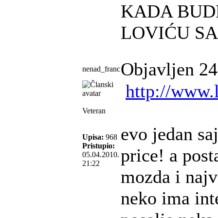
KADA BUD
LOVIĆU S
Objavljen 24
nenad_franc
http://www.
Veteran
evo jedan saj
Upisa:
968
Pristupio:
price! a post
05.04.2010.
21:22
mozda i najv
neko ima inte