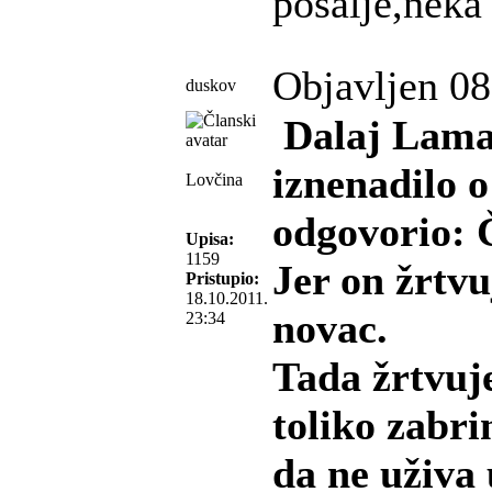
posalje,neka
Objavljen 08
duskov
Dalaj Lama 
iznenadilo o
Lovčina
odgovorio: 
Upisa:
1159
Jer on žrtvu
Pristupio:
18.10.2011.
novac.
23:34
Tada žrtvuje
toliko zabr
da ne uživa 