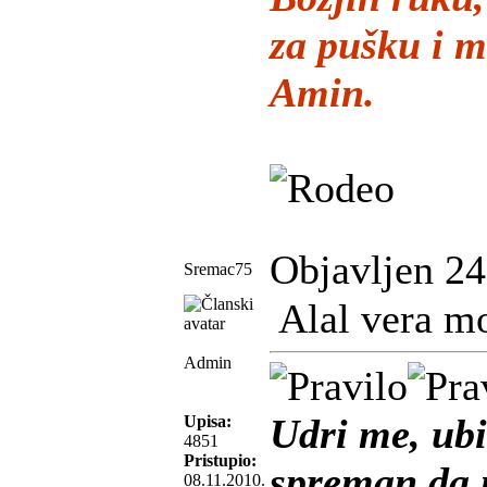
za pušku i m
Amin.
Objavljen 24
Sremac75
Alal vera m
Admin
Udri me, ubi
Upisa:
4851
Pristupio:
spreman da m
08.11.2010.