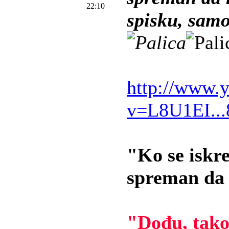
22:10
spisku, sam
http://www.
v=L8U1EI..
"Ko se iskre
spreman da 
"Dođu, tako