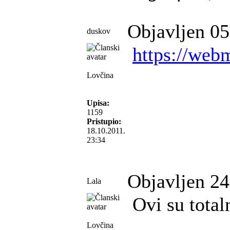
Objavljen 05
duskov
https://web
Lovčina
Upisa:
1159
Pristupio:
18.10.2011.
23:34
Objavljen 24
Lala
Ovi su total
Lovčina