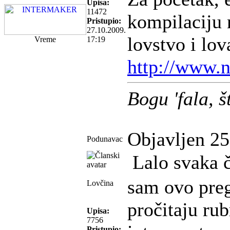
Upisa:
11472
kompilaciju 
Pristupio:
27.10.2009.
lovstvo i lov
Vreme
17:19
http://www.n
Bogu 'fala, 
Objavljen 25
Podunavac
Lalo svaka č
sam ovo preg
Lovčina
pročitaju rub
Upisa:
7756
Pristupio: