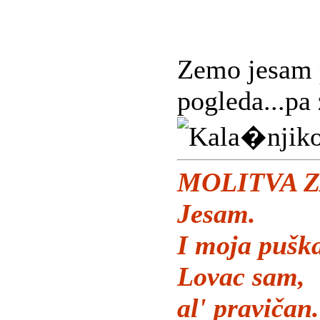
Zemo jesam p
pogleda...pa
MOLITVA Z
Jesam.
I moja puška
Lovac sam,
al' pravičan.