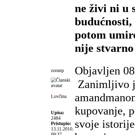
ne živi ni u 
budućnosti, 
potom umire
nije stvarno
Objavljen 08
zoranp
Zanimljivo j
amandmanom 
Lovčina
kupovanje, p
Upisa:
2484
svoje istorij
Pristupio:
13.11.2010.
09:37