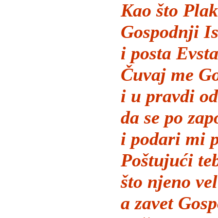
Kao što Plak
Gospodnji Is
i posta Evsta
Čuvaj me Go
i u pravdi o
da se po za
i podari mi p
Poštujući te
što njeno ve
a zavet Gosp