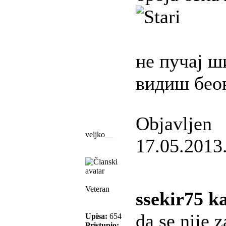
не пучај ш
видиш бео
Objavljen
veljko__
17.05.2013
Veteran
ssekir75 k
da se nije 
Upisa:
654
Pristupio: