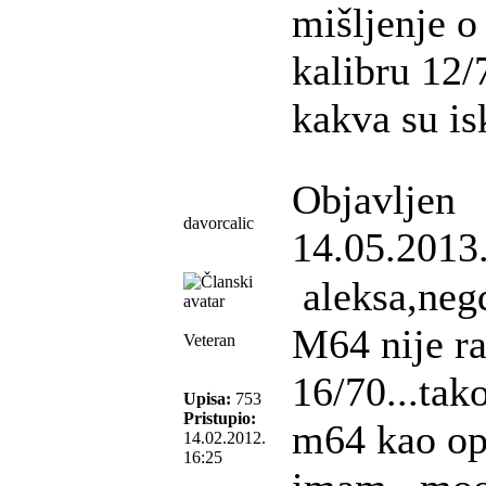
mišljenje 
kalibru 12/
kakva su is
Objavljen
davorcalic
14.05.2013
aleksa,neg
M64 nije ra
Veteran
16/70...tak
Upisa:
753
Pristupio:
m64 kao opc
14.02.2012.
16:25