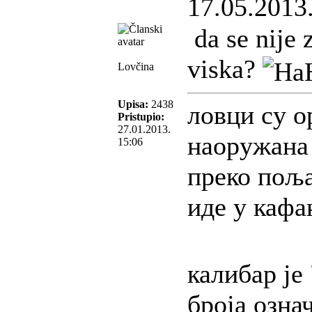
17.05.2013
da se nije 
viska?
Lovčina
Upisa:
2438
ловци су о
Pristupio:
27.01.2013.
наоружана 
15:06
преко поља
иде у каф
калибар је
броја озн