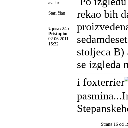
Po izgledu 
rekao bih d
Stari član
proizveden
Upisa:
245
Pristupio:
sedamdeset
02.06.2011.
15:32
stoljeca B) 
se izgleda 
i foxterrier
pasmina...
Stepanskeh
Strana 16 od 1