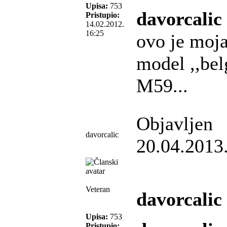
Upisa:
753
davorcalic
Pristupio:
14.02.2012.
16:25
ovo je moja
model ,,bel
M59...
Objavljen
davorcalic
20.04.2013
Veteran
davorcalic
Upisa:
753
Pristupio: