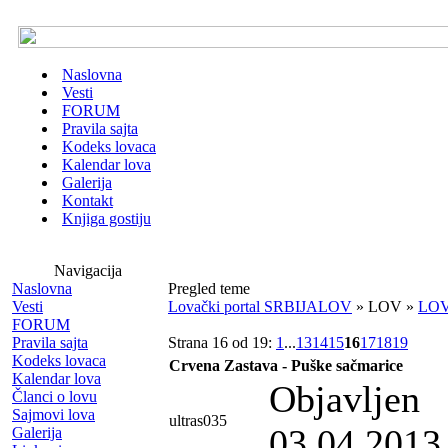
Naslovna
Vesti
FORUM
Pravila sajta
Kodeks lovaca
Kalendar lova
Galerija
Kontakt
Knjiga gostiju
Navigacija
Naslovna
Pregled teme
Vesti
Lovački portal SRBIJALOV
» LOV »
LOV
FORUM
Pravila sajta
Strana 16 od 19:
1
...
13
14
15
16
17
18
19
Kodeks lovaca
Crvena Zastava - Puške sačmarice
Kalendar lova
Objavljen
Članci o lovu
Sajmovi lova
ultras035
03.04.2013
Galerija