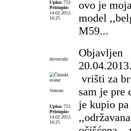
ovo je moja
Upisa:
753
Pristupio:
14.02.2012.
model ,,bel
16:25
M59...
Objavljen
davorcalic
20.04.2013
vrišti za b
sam je pre
Veteran
je kupio pa
Upisa:
753
Pristupio:
,,održavana,
14.02.2012.
16:25
očišćena ...