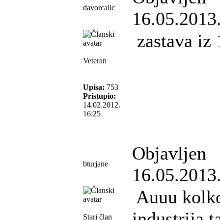
davorcalic
16.05.2013
zastava iz 
Veteran
Upisa:
753
Pristupio:
14.02.2012.
16:25
Objavljen
bturjane
16.05.2013
Auuu kolko
industrija t
Stari član