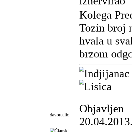
iznervirao
Kolega Pre
Tozin broj 
hvala u sva
brzom odg
Objavljen
davorcalic
20.04.2013