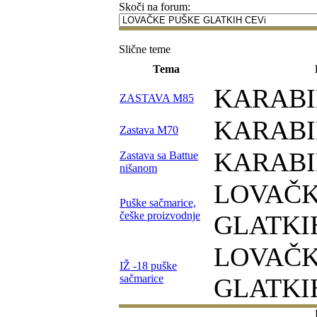
Skoči na forum:
Slične teme
Tema
KARABI
ZASTAVA M85
KARABI
Zastava M70
KARABI
Zastava sa Battue
nišanom
LOVAČK
Puške sačmarice,
češke proizvodnje
GLATKI
LOVAČK
IŽ -18 puške
sačmarice
GLATKI