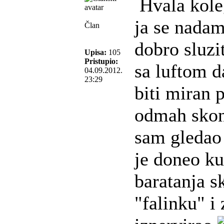
Hvala koleg
ja se nadam
Član
dobro sluzi
Upisa:
105
Pristupio:
sa luftom d
04.09.2012.
23:29
biti miran
odmah skon
sam gledao
je doneo ku
baratanja s
"falinku" i