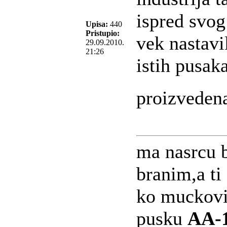
ispred svog
Upisa:
440
Pristupio:
vek nastavi
29.09.2010.
21:26
istih pusak
proizveden
ma nasrcu b
branim,a ti
ko muckovi
pusku
AA-