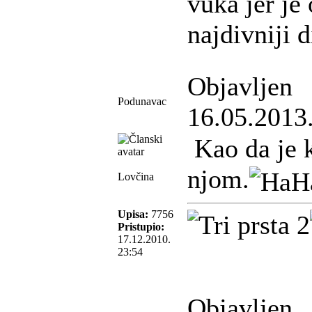
vuka jer je 
najdivniji 
Objavljen
Podunavac
16.05.2013
Kao da je k
njom.
Lovčina
Upisa:
7756
Pristupio:
17.12.2010.
23:54
Objavljen