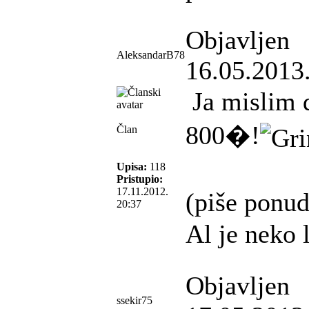
Objavljen
AleksandarB78
16.05.2013
Ja mislim d
800�!
Član
Upisa:
118
Pristupio:
17.11.2012.
(piše ponu
20:37
Al je neko 
Objavljen
ssekir75