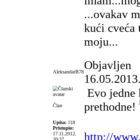
imam...mog
...ovakav mo
kući cveća 
moju...
Objavljen
AleksandarB78
16.05.2013
Evo jedne k
prethodne!
Član
Upisa:
118
Pristupio:
http://www
17.11.2012.
20:37