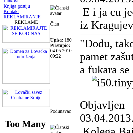
Linkovi
Knjiga gostiju
E i ja cu j
Kontakt
REKLAMIRANJE
iz Kragujev
REKLAME
Član
"Dođu, tak
Upisa:
180
Pristupio:
04.05.2010.
pamet zašut
09:22
a fukara se
Objavljen
Podunavac
03.04.2013
Kolega Bajk