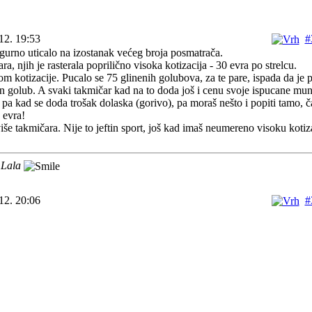
12. 19:53
#
urno uticalo na izostanak većeg broja posmatrača.
ra, njih je rasterala poprilično visoka kotizacija - 30 evra po strelcu.
nom kotizacije. Pucalo se 75 glinenih golubova, za te pare, ispada da je 
an golub. A svaki takmičar kad na to doda još i cenu svoje ispucane mun
 pa kad se doda trošak dolaska (gorivo), pa moraš nešto i popiti tamo, č
 evra!
više takmičara. Nije to jeftin sport, još kad imaš neumereno visoku kotiza
 Lala
12. 20:06
#