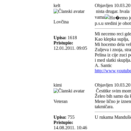
kelt
Objavljen 10.03.20
nista drugar. hvala
vama
Lovčina
p.s.u sredini je ohot
Mi necemo reci gde
Upisa:
1618
Kao klepka suplja,
Pristupio:
Mi hocemo dela veli
12.01.2011. 09:05
Zuljeva i znoja, stra
Pelina iz cije zuci 
i med slatki skuplja
A. Santic
http://www.youtub
kimi
Objavljen 10.03.20
Čestitke svim momci
Želeo bih samo da k
Veteran
Mene lično je iznen
takmičara.
Upisa:
755
U rukama Mandušića
Pristupio:
14.08.2011. 10:46