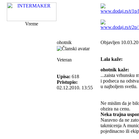
Vreme
ohotnik
Objavljen 10.03.20
Lala kaže:
Veteran
ohotnik kaže:
...zaista vrhunsku 
Upisa:
618
i podseca na odstva
Pristupio:
u najboljem svetlu.
02.12.2010. 13:55
Ne mislim da je bilo
obzira na cenu.
Neka trajna uspo
Naravno da ne zato 
takmicenja A munici
pojedinacno ili eki