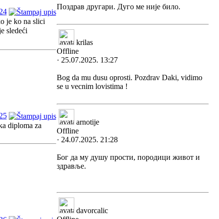
Поздрав другари. Дуго ме није било.
24
 je ko na slici
e sledeći
krilas
Offline
· 25.07.2025. 13:27
Bog da mu dusu oprosti. Pozdrav Daki, vidimo
se u vecnim lovistima !
25
arnotije
eka diploma za
Offline
· 24.07.2025. 21:28
Бог да му душу прости, породици живот и
здравље.
davorcalic