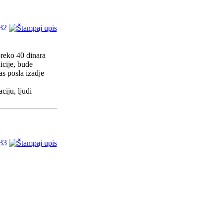
32
preko 40 dinara
icije, bude
as posla izadje
ciju, ljudi
33