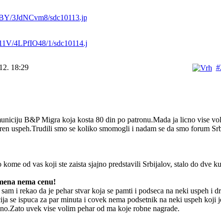
12. 18:29
#
municiju B&P Migra koja kosta 80 din po patronu.Mada ja licno vise voli
ren uspeh.Trudili smo se koliko smomogli i nadam se da smo forum Srbi
 kome od vas koji ste zaista sjajno predstavili Srbijalov, stalo do dve ku
mena nema cenu!
sam i rekao da je pehar stvar koja se pamti i podseca na neki uspeh i d
ja se ispuca za par minuta i covek nema podsetnik na neki uspeh koji j
pno.Zato uvek vise volim pehar od ma koje robne nagrade.