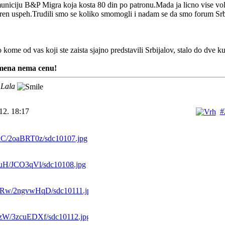
municiju B&P Migra koja kosta 80 din po patronu.Mada ja licno vise voli
ren uspeh.Trudili smo se koliko smomogli i nadam se da smo forum Srbi
 kome od vas koji ste zaista sjajno predstavili Srbijalov, stalo do dve ku
mena nema cenu!
 Lala
12. 18:17
#