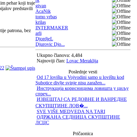
rk
m pehar koji traje
givan
jalov predstavili
AcaNik
tomo vrbas
krilas
INTERMAKER
tije patrona, bez
arli
DjordjeL
Djurovic Djo...
Ukupno članova: 4,484
Najnoviji član:
Lovac Meraklija
22
Poslednje vesti
Od 17 lovišta u Vojvodini samo u lovištu kod
Subotice divlje svinje nisu zaražen...
Инструкција корисницима ловишта у циљу
спреч...
ИЗВЕШТАЈ СА РЕДОВНЕ И ВАНРЕДНЕ
СКУПШТИНЕ ЛОВ�...
SVE VIŠE MEDVEDA NA TARI
ОДРЖАНА СЕДНИЦА СКУПШТИНЕ
ЛСЦС
Pričaonica