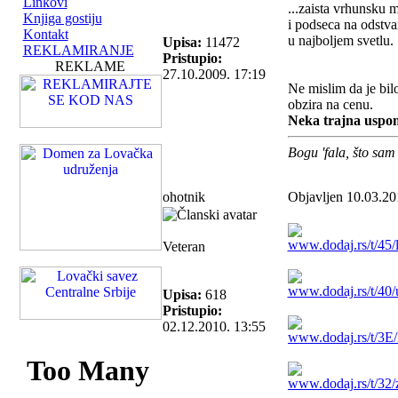
Linkovi
...zaista vrhunsku 
Knjiga gostiju
i podseca na odstva
Kontakt
u najboljem svetlu.
Upisa:
11472
REKLAMIRANJE
Pristupio:
REKLAME
27.10.2009. 17:19
Ne mislim da je bilo
obzira na cenu.
Neka trajna uspo
Bogu 'fala, što sam
ohotnik
Objavljen 10.03.20
Veteran
Upisa:
618
Pristupio:
02.12.2010. 13:55