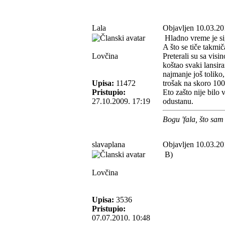
Lala
Objavljen 10.03.20
Hladno vreme je sig
A što se tiče takmiča
Lovčina
Preterali su sa visi
koštao svaki lansir
najmanje još toliko,
Upisa:
11472
trošak na skoro 100
Pristupio:
Eto zašto nije bilo 
27.10.2009. 17:19
odustanu.
Bogu 'fala, što sam
slavaplana
Objavljen 10.03.20
B)
Lovčina
Upisa:
3536
Pristupio:
07.07.2010. 10:48