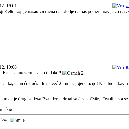
12. 19:01
#
 Keltu koji je nasao vremena dan dodje da nas podrzi i navija za nas.
12. 19:08
#
Kelta - burazeru, svaka ti dala!!!
Janka, da neće doći... Imaš već 2 minusa, generacijo! Nisi bio takav u
nam da je drugi sa leva Bsandor, a drugi sa desna Csiky. Ostali neka se 
kmičara?
 Lala