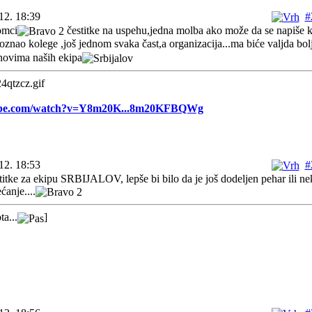
12. 18:39
#
omci
čestitke na uspehu,jedna molba ako može da se napiše ko
oznao kolege ,još jednom svaka čast,a organizacija...ma biće valjda bolj
novima naših ekipa
tube.com/watch?v=Y8m20K...8m20KFBQWg
12. 18:53
#
titke za ekipu SRBIJALOV, lepše bi bilo da je još dodeljen pehar ili n
anje....
ta...
]