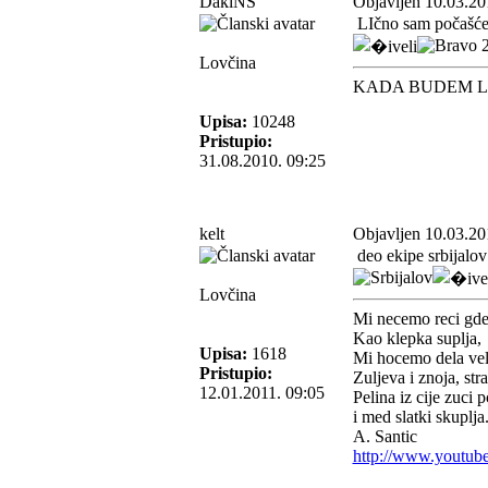
DakiNS
Objavljen 10.03.20
LIčno sam počašćen
Lovčina
KADA BUDEM L
Upisa:
10248
Pristupio:
31.08.2010. 09:25
kelt
Objavljen 10.03.20
deo ekipe srbijalov
Lovčina
Mi necemo reci gde
Kao klepka suplja,
Upisa:
1618
Mi hocemo dela veli
Pristupio:
Zuljeva i znoja, stra
12.01.2011. 09:05
Pelina iz cije zuci 
i med slatki skuplja
A. Santic
http://www.youtub