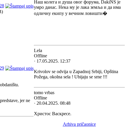
Наш колега и душа овог форума, DakiNS је
28
умро данас. Нека му је лака земља и да има
B)
одличну екипу у вечним ловишти�
Lela
Offline
· 17.05.2025. 12:37
29
Krivolov se odvija u Zapadnoj Srbiji, Opština
Požega, okolna sela ! Ubijaju se srne !!!
 obdaništu.
tomo vrbas
Offline
predstave, jer ne
· 20.04.2025. 08:48
Христос Васкресе.
Arhiva pričaonice