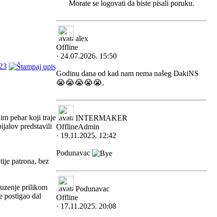
Morate se logovati da biste pisali poruku.
alex
Offline
· 24.07.2026. 15:50
23
Godinu dana od kad nam nema našeg DakiNS
😭😭😭😭😭.
m pehar koji traje
INTERMAKER
jalov predstavili
Offline
Admin
· 19.11.2025. 12:42
Podunavac
tije patrona, bez
ruzenje prilikom
Podunavac
e postigao dal
Offline
· 17.11.2025. 20:08