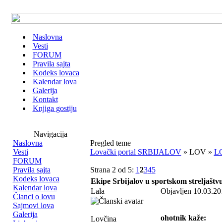
Naslovna
Vesti
FORUM
Pravila sajta
Kodeks lovaca
Kalendar lova
Galerija
Kontakt
Knjiga gostiju
Navigacija
Naslovna
Pregled teme
Vesti
Lovački portal SRBIJALOV
» LOV »
L
FORUM
Pravila sajta
Strana 2 od 5:
1
2
3
4
5
Kodeks lovaca
Ekipe Srbijalov u sportskom streljaštv
Kalendar lova
Lala
Objavljen 10.03.20
Članci o lovu
Sajmovi lova
Galerija
ohotnik kaže:
Lovčina