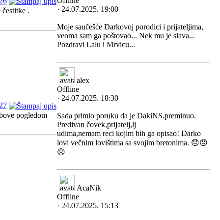
Offline
26
· 24.07.2025. 19:00
estitke .
Moje saučešće Darkovoj porodici i prijateljima,
veoma sam ga poštovao... Nek mu je slava...
Pozdravi Lalu i Mrvicu...
alex
Offline
· 24.07.2025. 18:30
27
lubove pogledom
Sada primio poruku da je DakiNS.preminuo.
Predivan čovek,prijatelj,lj
udima,nemam reci kojim bih ga opisao! Darko
lovi večnim lovištima sa svojim bretonima. 😞😞
😞
AcaNik
Offline
· 24.07.2025. 15:13