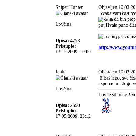
Sniper Hunter
Objavljen 10.03.20
Svaka vam čast m
da bih prep
Lovčina
put,Hvala puno čla
Upisa:
4753
Pristupio:
http://www.you
13.12.2009. 10:00
Jank
Objavljen 10.03.20
E baš lepo, sve čes
uspomenu i dugo seć
Lovčina
Lov je stil mog živo
Upisa:
2650
Pristupio:
17.05.2009. 23:12