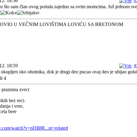
12. 18:56
#
 što sam član ovog portala zajedno sa ovim momcima. Još jednom sve č
OVIO U VEČNIM LOVIŠTIMA LOVIĆU SA BRETONOM
12. 18:59
#
 okupljen oko ohotnika, dok je drugi deo pucao ovaj deo je ubijao go
 praznina zveci
kih bez reci-
danja i vere,
pcela bere
.
e.com/watch?v=pDIl8R...re=related