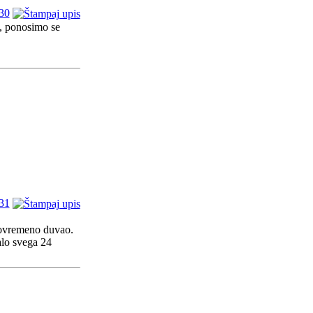
30
i, ponosimo se
31
 povremeno duvao.
alo svega 24