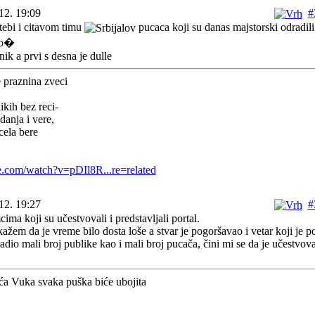
12. 19:09
#
 tebi i citavom timu
pucaca koji su danas majstorski odradil
nik a prvi s desna je dulle
 praznina zveci
kih bez reci-
danja i vere,
pcela bere
.
e.com/watch?v=pDIl8R...re=related
12. 19:27
#
ma koji su učestvovali i predstavljali portal.
ažem da je vreme bilo dosta loše a stvar je pogoršavao i vetar koji je
adio mali broj publike kao i mali broj pucača, čini mi se da je učestvov
 Vuka svaka puška biće ubojita