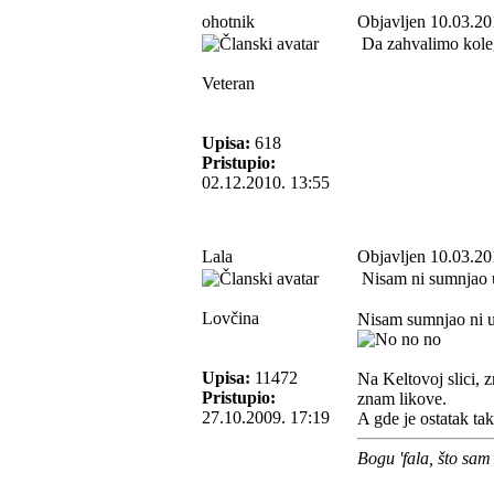
ohotnik
Objavljen 10.03.20
Da zahvalimo kolegi
Veteran
Upisa:
618
Pristupio:
02.12.2010. 13:55
Lala
Objavljen 10.03.20
Nisam ni sumnjao u 
Lovčina
Nisam sumnjao ni u 
Upisa:
11472
Na Keltovoj slici, z
Pristupio:
znam likove.
27.10.2009. 17:19
A gde je ostatak ta
Bogu 'fala, što sam