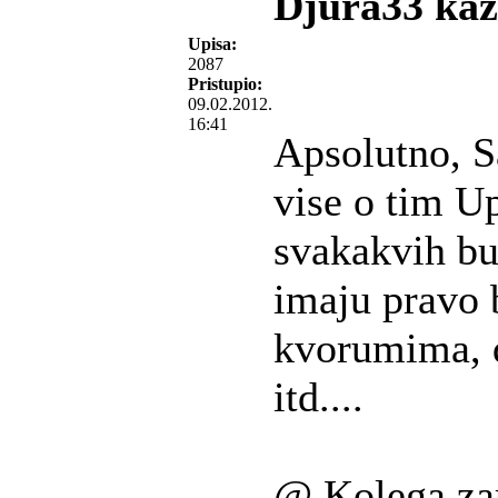
Djura33 kaž
Upisa:
2087
Pristupio:
09.02.2012.
16:41
Apsolutno, S
vise o tim 
svakakvih bu
imaju pravo
kvorumima, d
itd....
@ Kolega zar