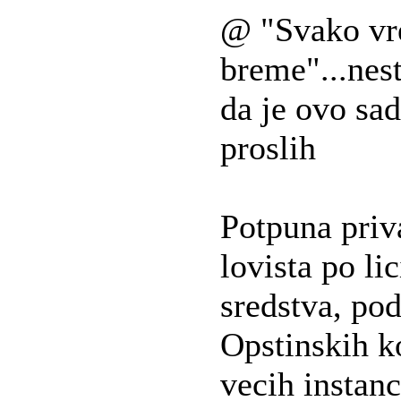
@ "Svako vr
breme"...nest
da je ovo sa
proslih
Potpuna priva
lovista po li
sredstva, po
Opstinskih ko
vecih instanc