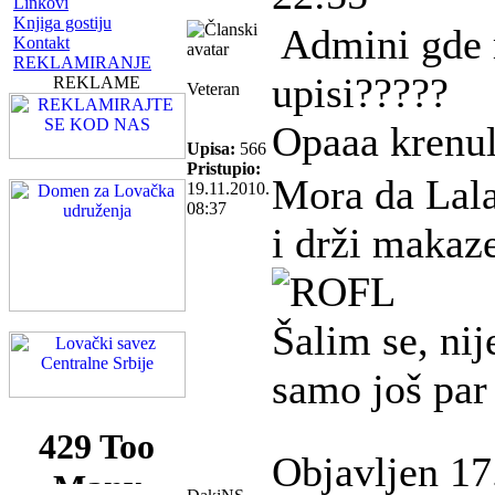
Linkovi
Knjiga gostiju
Admini gde 
Kontakt
REKLAMIRANJE
upisi?????
REKLAME
Veteran
Opaaa krenul
Upisa:
566
Pristupio:
Mora da Lala
19.11.2010.
08:37
i drži makaze
Šalim se, nij
samo još par 
Objavljen 17