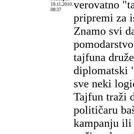
verovatno "ta
19.11.2010.
08:37
pripremi za i
Znamo svi da
pomodarstvo 
tajfuna druž
diplomatski "
sve neki logi
Tajfun traži 
političaru ba
kampanju ili 