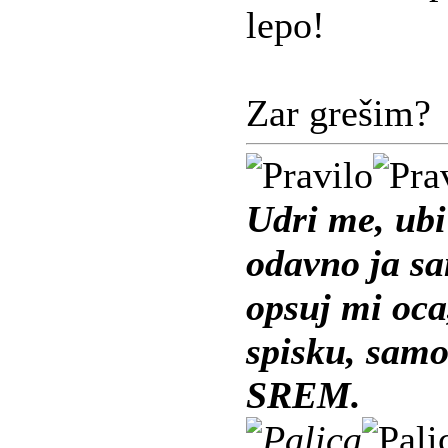
lepo!
Zar grešim?
Udri me, ubi
odavno ja s
opsuj mi oca,
spisku, samo
SREM.