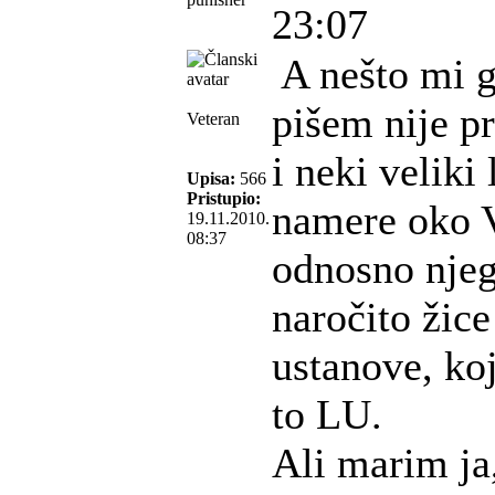
23:07
A nešto mi g
pišem nije p
Veteran
i neki veliki
Upisa:
566
Pristupio:
namere oko 
19.11.2010.
08:37
odnosno njeg
naročito žic
ustanove, koj
to LU.
Ali marim ja,