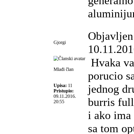
generalno
aluminiju
Objavljen
Gjorgi
10.11.201
Hvaka va
Mlađi član
porucio s
jednog dr
Upisa:
11
Pristupio:
09.11.2016.
burris ful
20:55
i ako ima
sa tom o