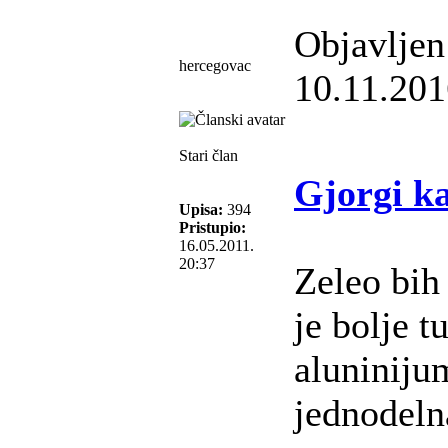
Objavljen
hercegovac
10.11.201
Stari član
Gjorgi k
Upisa:
394
Pristupio:
16.05.2011.
20:37
Zeleo bih
je bolje t
aluniniju
jednodeln