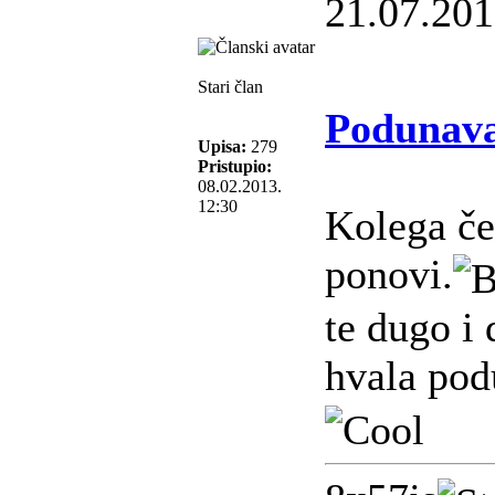
21.07.201
Stari član
Podunava
Upisa:
279
Pristupio:
08.02.2013.
12:30
Kolega če
ponovi.
te dugo i 
hvala po