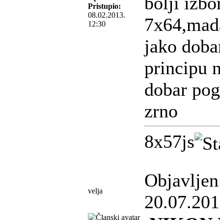
bolji izbo
Pristupio:
08.02.2013.
7x64,mada
12:30
jako dobar
principu n
dobar pog
zrno
8x57js
Objavljen
velja
20.07.201