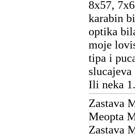
8x57, 7x64
karabin b
optika bil
moje lovi
tipa i pu
slucajeva
Ili neka 
Zastava 
Meopta M
Zastava M