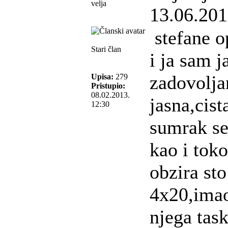
velja
13.06.201
stefane op
Stari član
i ja sam j
zadovoljan
Upisa:
279
Pristupio:
08.02.2013.
jasna,cista
12:30
sumrak se
kao i tok
obzira sto
4x20,ima
njega tas