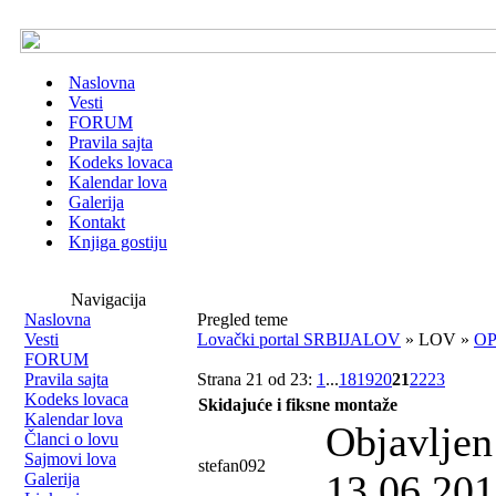
Naslovna
Vesti
FORUM
Pravila sajta
Kodeks lovaca
Kalendar lova
Galerija
Kontakt
Knjiga gostiju
Navigacija
Naslovna
Pregled teme
Vesti
Lovački portal SRBIJALOV
» LOV »
OP
FORUM
Pravila sajta
Strana 21 od 23:
1
...
18
19
20
21
22
23
Kodeks lovaca
Skidajuće i fiksne montaže
Kalendar lova
Objavljen
Članci o lovu
Sajmovi lova
stefan092
13.06.201
Galerija