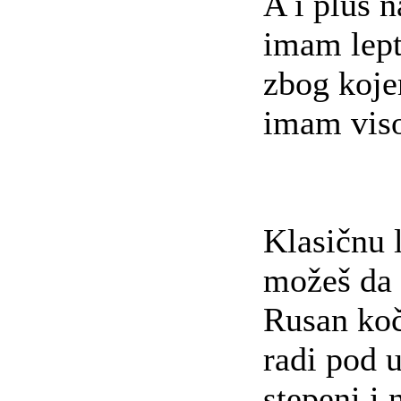
A i plus 
imam lept
zbog koj
imam vis
Klasičnu 
možeš da
Rusan ko
radi pod 
stepeni i 