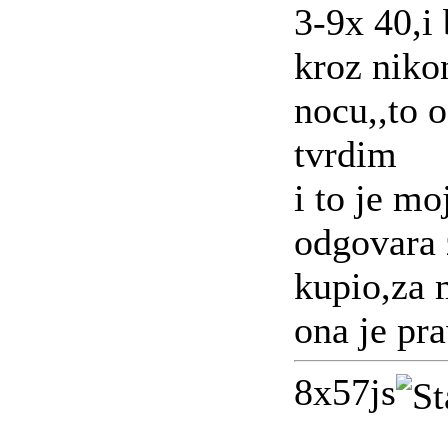
3-9x 40,i 
kroz niko
nocu,,to 
tvrdim
i to je mo
odgovara 
kupio,za 
ona je pra
8x57js