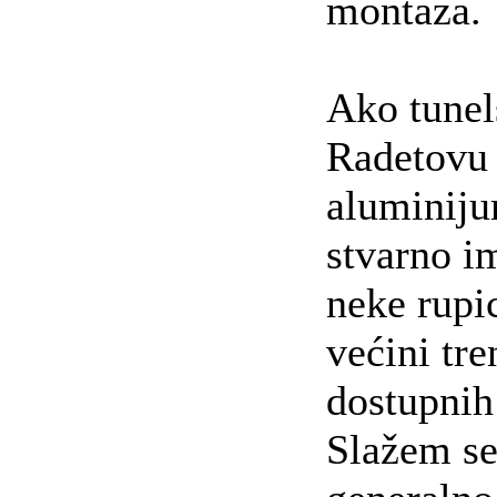
montaza.
Ako tunel
Radetovu
aluminiju
stvarno im
neke rupi
većini tr
dostupnih
Slažem se