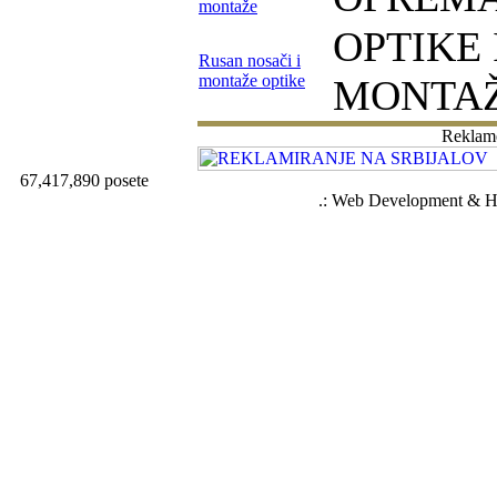
montaže
OPTIKE 
Rusan nosači i
montaže optike
MONTA
Reklam
67,417,890 posete
.: Web Development & Ho