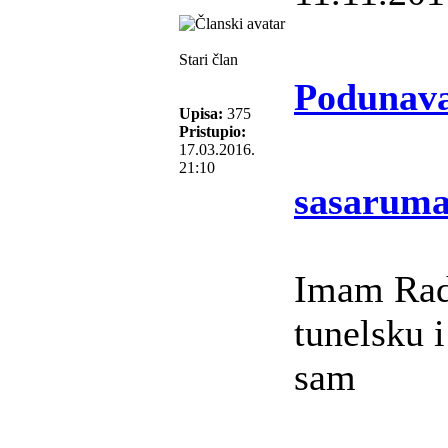
Stari član
Podunava
Upisa:
375
Pristupio:
17.03.2016.
21:10
sasaruma
Imam Rad
tunelsku 
sam