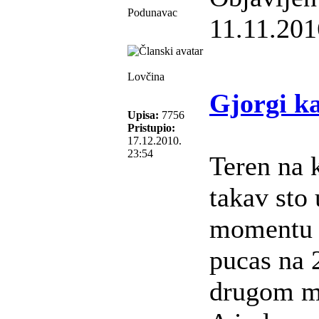
Podunavac
11.11.201
Lovčina
Gjorgi k
Upisa:
7756
Pristupio:
17.12.2010.
23:54
Teren na 
takav sto
momentu 
pucas na 
drugom m