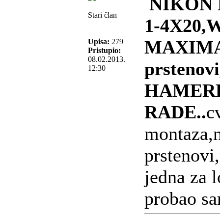
NIKON
Stari član
1-4X20
MAXIM
Upisa:
279
Pristupio:
08.02.2013.
prstenovi
12:30
HAMER
RADE..
c
montaza,n
prstenovi
jedna za 
probao sa