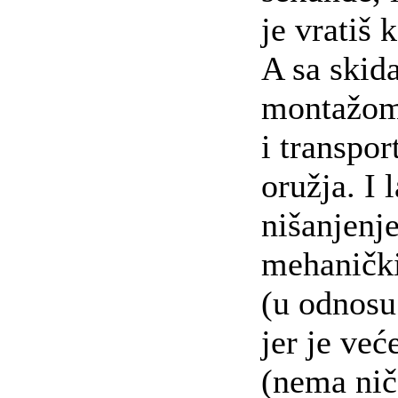
je vratiš 
A sa skid
montažom 
i transpor
oružja. I l
nišanjenje
mehaničk
(u odnosu
jer je već
(nema nič