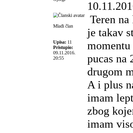
10.11.201
Teren na
Mlađi član
je takav 
momentu 
Upisa:
11
Pristupio:
09.11.2016.
pucas na 
20:55
drugom m
A i plus 
imam lept
zbog koj
imam vis