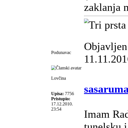
zaklanja 
Objavljen
Podunavac
11.11.201
Lovčina
sasaruma
Upisa:
7756
Pristupio:
17.12.2010.
23:54
Imam Rad
tunelsku 