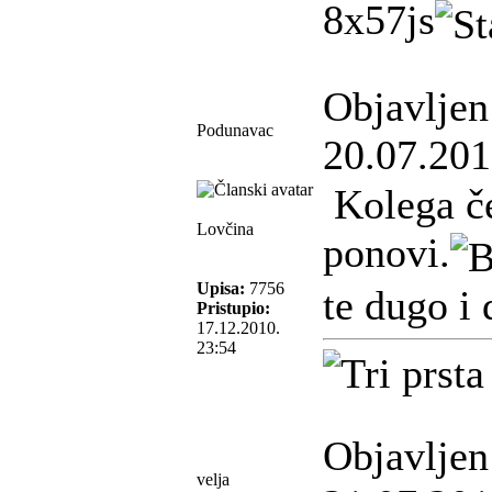
8x57js
Objavljen
Podunavac
20.07.201
Kolega če
Lovčina
ponovi.
Upisa:
7756
te dugo i 
Pristupio:
17.12.2010.
23:54
Objavljen
velja