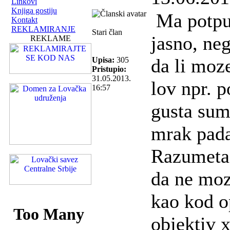
Linkovi
Knjiga gostiju
Ma potpun
Kontakt
REKLAMIRANJE
Stari član
jasno, ne
REKLAME
da li moz
Upisa:
305
Pristupio:
31.05.2013.
lov npr. 
16:57
gusta sum
mrak pada 
Razumeta.
da ne moz
kao kod o
objektiv 