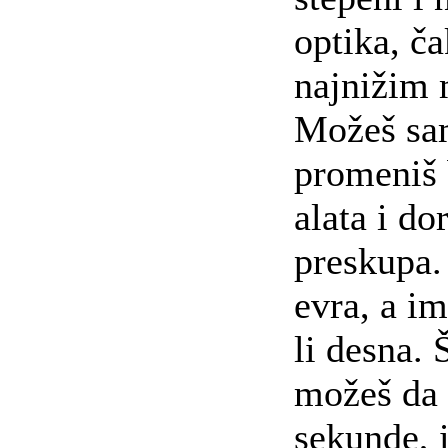
optika, ča
najnižim
Možeš sa
promeniš 
alata i do
preskupa.
evra, a im
li desna.
možeš da 
sekunde, i