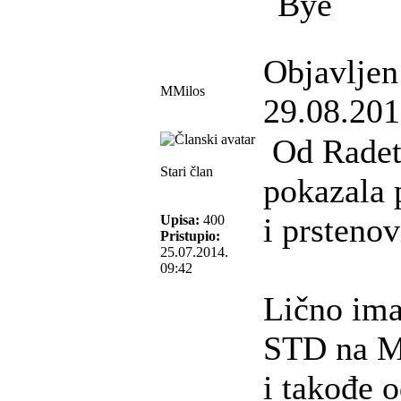
Objavljen
MMilos
29.08.201
Od Radeta
Stari član
pokazala 
i prstenovi
Upisa:
400
Pristupio:
25.07.2014.
09:42
Lično im
STD na M
i takođe o