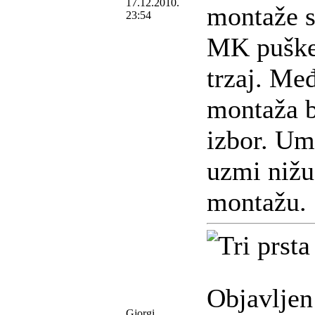
17.12.2010.
montaže 
23:54
MK puške
trzaj. Me
montaža b
izbor. Um
uzmi nižu
montažu.
Objavljen
Gjorgi