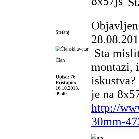
8x57js
Objavljen
Stefanj
28.08.201
Sta misli
Član
montazi, 
iskustva?
Upisa:
76
Pristupio:
16.10.2013.
je na 8x5
09:40
http://w
30mm-47