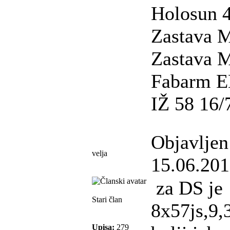
Holosun 
Zastava 
Zastava 
Fabarm E
IŽ 58 16/
Objavljen
velja
15.06.201
za DS je
Stari član
8x57js,9
Upisa:
279