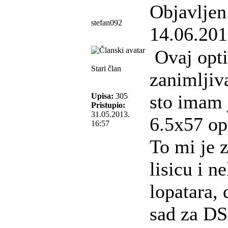
Objavljen
stefan092
14.06.201
Ovaj opti
Stari član
zanimljiv
sto imam 
Upisa:
305
Pristupio:
31.05.2013.
6.5x57 op
16:57
To mi je 
lisicu i 
lopatara, 
sad za D