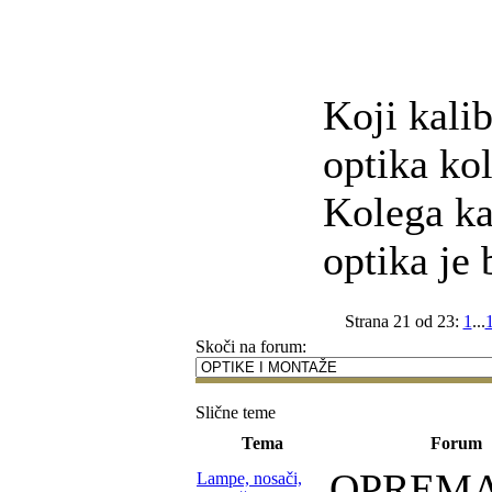
Koji kalib
optika ko
Kolega ka
optika je
Strana 21 od 23:
1
...
Skoči na forum:
Slične teme
Tema
Forum
OPREM
Lampe, nosači,