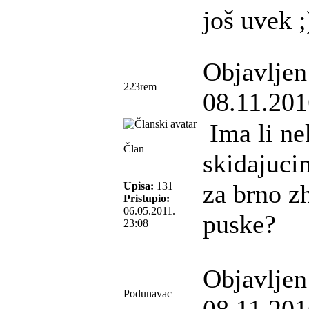
još uvek ;
Objavljen
223rem
08.11.201
Ima li ne
Član
skidajuc
za brno 
Upisa:
131
Pristupio:
06.05.2011.
puske?
23:08
Objavljen
Podunavac