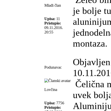
Mlađi član
je bolje t
aluniniju
Upisa:
11
Pristupio:
09.11.2016.
jednodeln
20:55
montaza.
Objavljen
Podunavac
10.11.201
Čelična m
Lovčina
uvek bolj
Aluminij
Upisa:
7756
Pristupio: