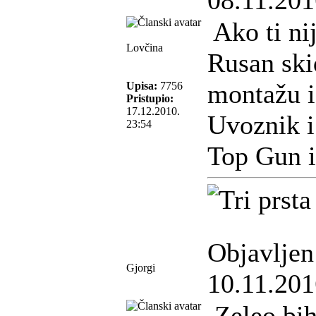
08.11.201
Ako ti ni
Lovčina
Rusan ski
montažu i 
Upisa:
7756
Pristupio:
17.12.2010.
Uvoznik i
23:54
Top Gun i
Objavljen
Gjorgi
10.11.201
Zeleo bih