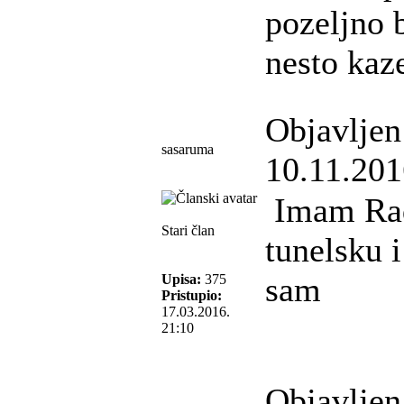
pozeljno b
nesto kaz
Objavljen
sasaruma
10.11.201
Imam Rad
Stari član
tunelsku 
sam
Upisa:
375
Pristupio:
17.03.2016.
21:10
Objavljen