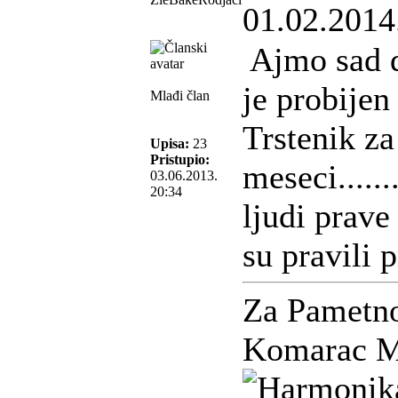
01.02.2014
Ajmo sad d
je probije
Mlađi član
Trstenik za
Upisa:
23
Pristupio:
meseci......
03.06.2013.
20:34
ljudi prave
su pravili 
Za Pametn
Komarac M