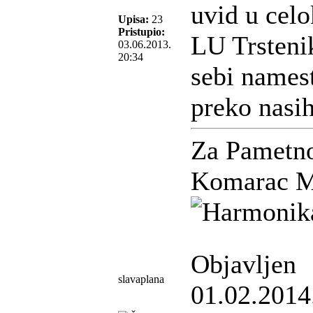
uvid u celo
Upisa:
23
Pristupio:
LU Trstenik
03.06.2013.
20:34
sebi namest
preko nasih
Za Pametn
Komarac M
Objavljen
slavaplana
01.02.2014