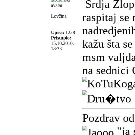
Srdja Zlop
raspitaj se
Lovčina
nadredjenih
Upisa:
1228
Pristupio:
kažu šta se
15.10.2010.
18:33
msm valjda 
na sednici
Pozdrav od
"ja 