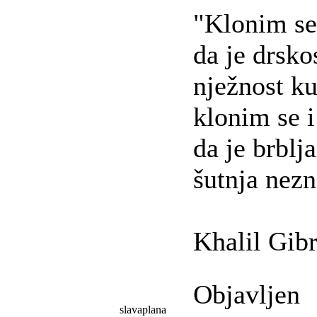
"Klonim se 
da je drsko
nježnost ku
klonim se i
da je brblj
šutnja nezn
Khalil Gib
Objavljen
slavaplana