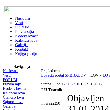
Naslovna
Vesti
FORUM
Pravila sajta
Kodeks lovaca
Kalendar lova
Galerija
Kontakt
Knjiga gostiju
Navigacija
Naslovna
Pregled teme
Vesti
Lovački portal SRBIJALOV
» LOV »
LO
FORUM
Pravila sajta
Strana 11 od 17:
1
...
8
9
10
11
12
13
14
...
17
Kodeks lovaca
LU Trstenik
Kalendar lova
Objavljen
Članci o lovu
Sajmovi lova
mrwa22250
31.01.2014
Galerija