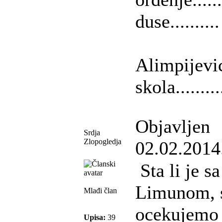
duse..........
Alimpijevi
skola.........
Objavljen
Srdja
Zlopogledja
02.02.2014
Sta li je s
Limunom, s
Mlađi član
ocekujemo 
Upisa:
39