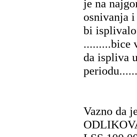
je na najg
osnivanja i
bi isplivalo
.........bic
da ispliva
periodu......
Vazno da je
ODLIKOVA