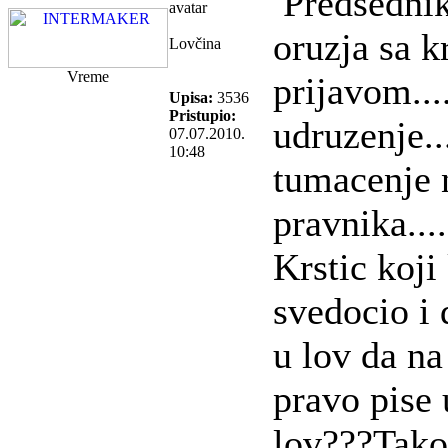
Predsednik
oruzja sa 
Lovčina
Vreme
prijavom....
Upisa:
3536
Pristupio:
udruzenje....
07.07.2010.
10:48
tumacenje 
pravnika.....
Krstic koji
svedocio i 
u lov da na
pravo pise 
lov???Tako