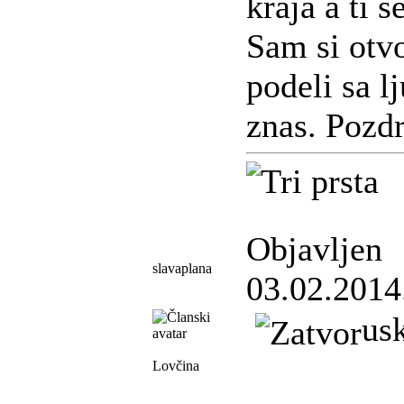
kraja a ti s
Sam si otv
podeli sa l
znas. Pozd
Objavljen
slavaplana
03.02.2014
us
Lovčina