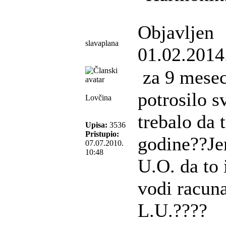
Objavljen
slavaplana
01.02.2014
za 9 mesec
potrosilo s
Lovčina
trebalo da t
Upisa:
3536
Pristupio:
godine??Je
07.07.2010.
10:48
U.O. da to
vodi racun
L.U.????