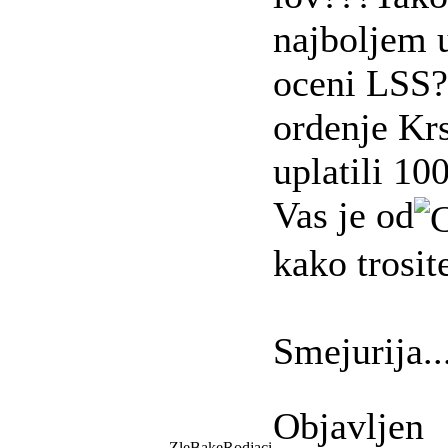
najboljem 
oceni LSS?
ordenje Kr
uplatili 1
Vas je od
kako trosit
Smejurija.....
Objavljen
ZleBakeRodjaci