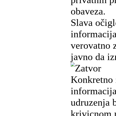
obaveza.
Slava očig
informacij
verovatno 
javno da iz
Konkretno 
informacija
udruzenja b
krivicnom pr