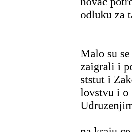
novac potro
odluku za 
Malo su se
zaigrali i 
ststut i Zak
lovstvu i o
Udruzenjima.
na kraju ce