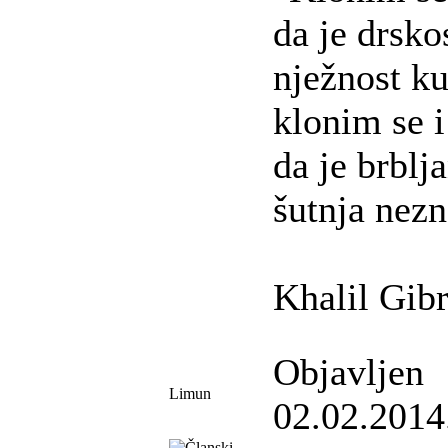
da je drsko
nježnost ku
klonim se i
da je brblj
šutnja nezn
Khalil Gib
Objavljen
Limun
02.02.2014