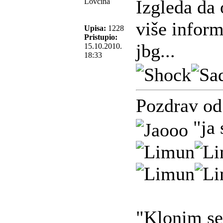
Izgleda da 
Lovčina
više infor
Upisa:
1228
Pristupio:
jbg...
15.10.2010.
18:33
Pozdrav od
"ja 
"Klonim se 