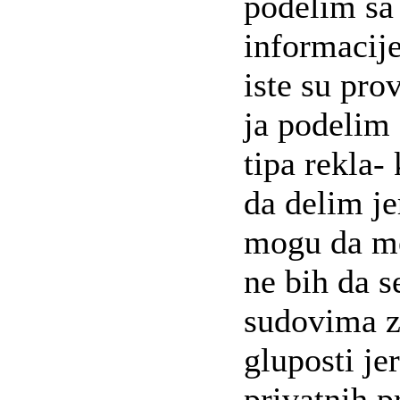
podelim sa 
informacij
iste su prov
ja podelim 
tipa rekla-
da delim je
mogu da me
ne bih da 
sudovima z
gluposti j
privatnih p