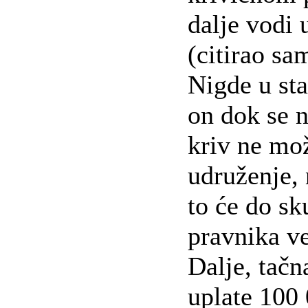
dalje vodi 
(citirao sa
Nigde u sta
on dok se n
kriv ne mo
udruženje, 
to će do sk
pravnika ve
Dalje, tačn
uplate 100