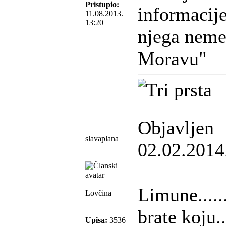
Pristupio:
informacije
11.08.2013.
13:20
njega neme 
Moravu"
Objavljen
slavaplana
02.02.2014
Limune........
Lovčina
brate koju....
Upisa:
3536