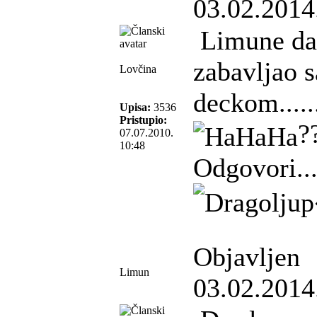
03.02.2014
Limune da 
zabavljao 
Lovčina
deckom........
Upisa:
3536
Pristupio:
?
07.07.2010.
10:48
Odgovori.....
Objavljen
Limun
03.02.2014