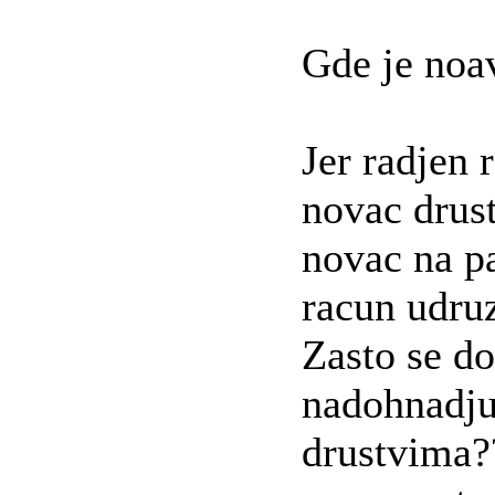
Gde je noa
Jer radjen 
novac drus
novac na pa
racun udru
Zasto se d
nadohnadju
drustvima??