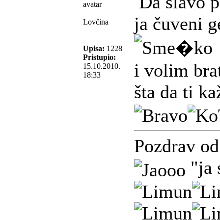
Da slavo p
ja čuveni g
Lovčina
Upisa:
1228
Pristupio:
i volim bra
15.10.2010.
18:33
šta da ti k
Pozdrav od
"ja 