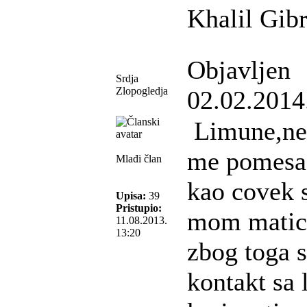
Khalil Gib
Objavljen
Srdja
Zlopogledja
02.02.2014
Limune,ne 
me pomesao
Mlađi član
kao covek s
Upisa:
39
Pristupio:
mom matic
11.08.2013.
13:20
zbog toga 
kontakt sa