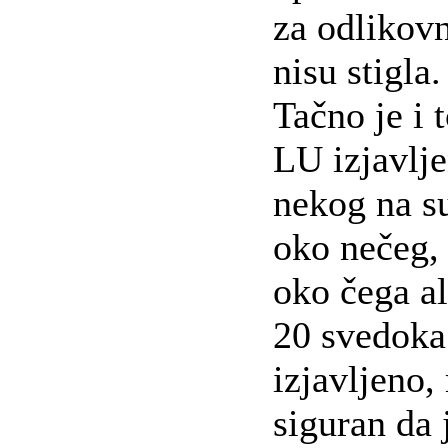
za odlikovn
nisu stigla.
Tačno je i 
LU izjavlje
nekog na s
oko nečeg, 
oko čega al
20 svedoka 
izjavljeno
siguran da 