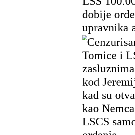
LSS 100.00
dobije orde
upravnika a
Tomice i L
zasluznima 
kod Jeremij
kad su otva
kao Nemca!
LSCS samo
ordenje.....