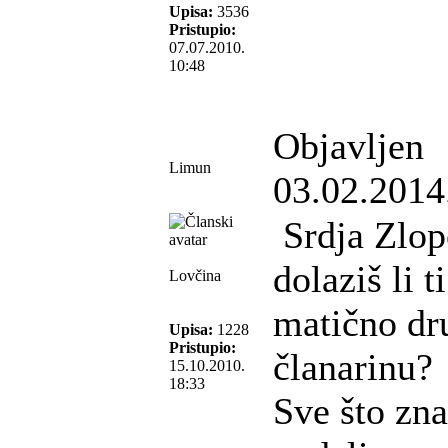
Upisa:
3536
Pristupio:
07.07.2010.
10:48
Objavljen
Limun
03.02.2014
Srdja Zlop
dolaziš li t
Lovčina
matično dru
Upisa:
1228
Pristupio:
članarinu?
15.10.2010.
18:33
Sve što zn