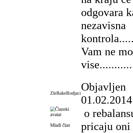
odgovara k
nezavisna
kontrola.....
Vam ne mo
vise...........
Objavljen
ZleBakeRodjaci
01.02.2014
o rebalans
pricaju oni
Mlađi član