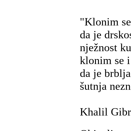
"Klonim se 
da je drsko
nježnost ku
klonim se i
da je brblj
šutnja nezn
Khalil Gib