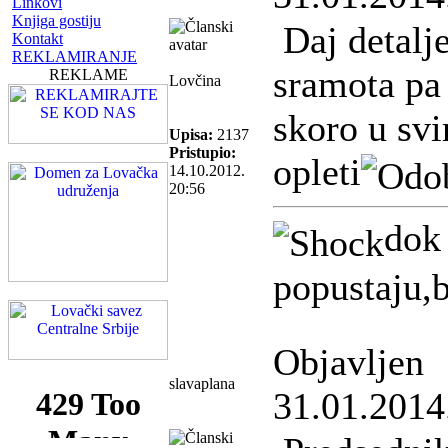
Linkovi
Knjiga gostiju
Daj detalj
Kontakt
REKLAMIRANJE
sramota pa 
REKLAME
Lovčina
skoro u sv
Upisa:
2137
Pristupio:
opleti
14.10.2012.
20:56
dok
popustaju,
Objavljen
slavaplana
31.01.2014