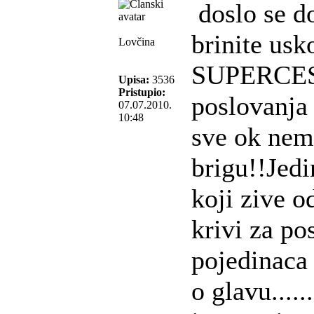
doslo se d
brinite usk
Lovčina
SUPERCE
Upisa:
3536
Pristupio:
poslovanja 
07.07.2010.
10:48
sve ok nem
brigu!!Jedi
koji zive o
krivi za po
pojedinaca 
o glavu.....