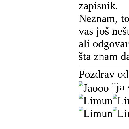
zapisnik.
Neznam, to 
vas još neš
ali odgova
šta znam da
Pozdrav od
"ja 