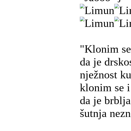
"Klonim se 
da je drsko
nježnost ku
klonim se i
da je brblj
šutnja nezn