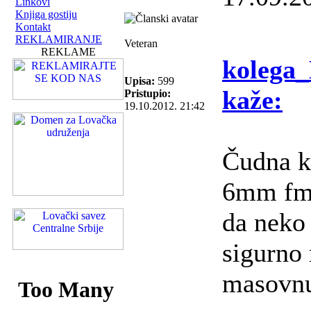
Linkovi
Knjiga gostiju
Kontakt
REKLAMIRANJE
Veteran
REKLAME
kolega
Upisa:
599
kaže:
Pristupio:
19.10.2012. 21:42
Čudna k
6mm fmj
da neko 
sigurno 
masovnu