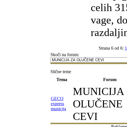
celih 31
vage, d
razdalji
Strana 6 od 6:
1
Skoči na forum:
Slične teme
Tema
Forum
MUNICIJA
GECO
OLUČENE
express
municija
CEVI
Reklame