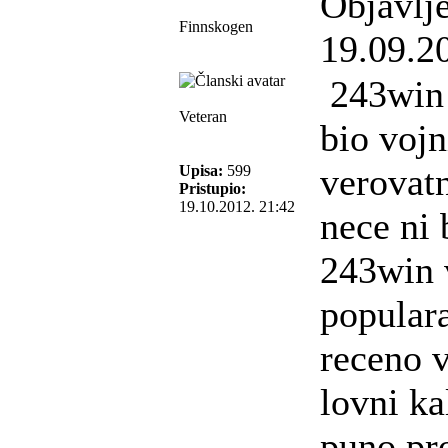
Objavlj
Finnskogen
19.09.2
243win 
Veteran
bio vojni
verovat
Upisa:
599
Pristupio:
19.10.2012. 21:42
nece ni b
243win
populara
receno 
lovni ka
puno pr