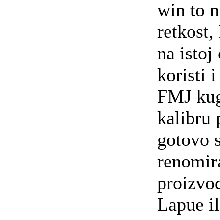
win to n
retkost,
na istoj
koristi 
FMJ kug
kalibru 
gotovo 
renomira
proizvo
Lapue i