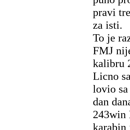
pravi tr
za isti.
To je ra
FMJ nije
kalibru
Licno 
lovio sa
dan dan
243win 
karabin 