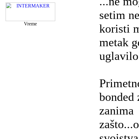
...ne mo
setim n
Vreme
koristi
metak g
uglavilo
Primetno
bonded 
zanima
zašto...
svojstv