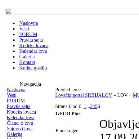
Naslovna
Vesti
FORUM
Pravila sajta
Kodeks lovaca
Kalendar lova
Galerija
Kontakt
Knjiga gostiju
Navigacija
Naslovna
Pregled teme
Vesti
Lovački portal SRBIJALOV
» LOV »
MU
FORUM
Pravila sajta
Strana 6 od 6:
1
...
3
4
5
6
Kodeks lovaca
GECO Plus
Kalendar lova
Objavlj
Članci o lovu
Sajmovi lova
Finnskogen
17.09.2
Galerija