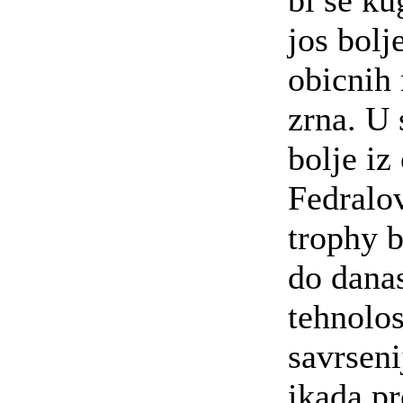
bi se ku
jos bolj
obicnih
zrna. U 
bolje iz
Fedralo
trophy b
do dana
tehnolos
savrseni
ikada pr