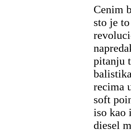
Cenim b
sto je to
revoluc
napreda
pitanju 
balistik
recima u
soft poi
iso kao i
diesel m