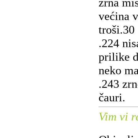
zrna mi
većina v
troši.30
.224 ni
prilike 
neko ma
.243 zrn
čauri.
Vim vi r