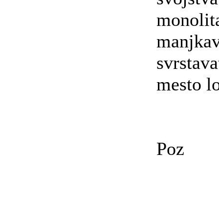
monolit
manjkav
svrstava
mesto l
Poz