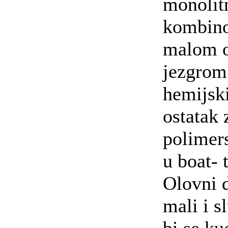
monolit
kombino
malom 
jezgrom 
hemijsk
ostatak 
polimer
u boat- 
Olovni d
mali i s