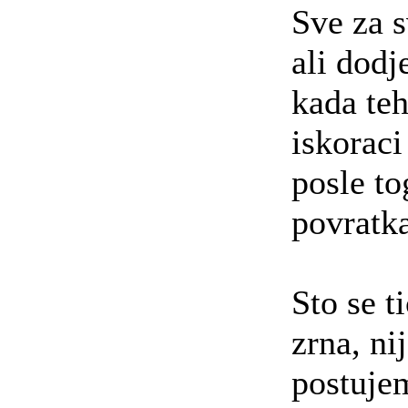
Sve za 
ali dodj
kada teh
iskoraci
posle t
povratk
Sto se t
zrna, ni
postuje