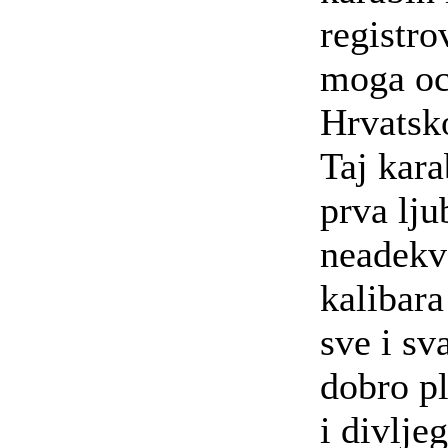
registro
moga oc
Hrvatsk
Taj kara
prva lju
neadekv
kalibara 
sve i sv
dobro pl
i divlje