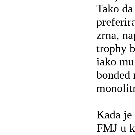
Tako da 
preferi
zrna, na
trophy b
iako mu
bonded 
monolit
Kada je 
FMJ u k