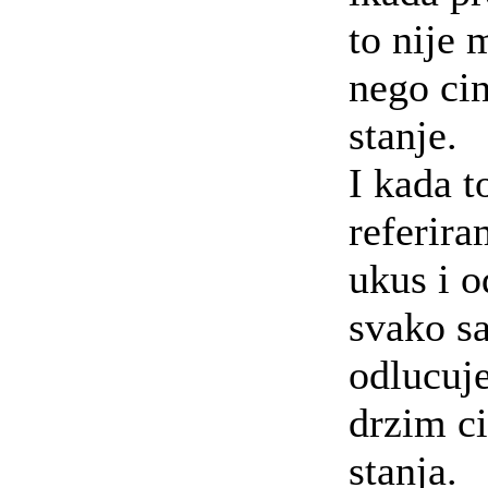
to nije 
nego ci
stanje.
I kada 
referira
ukus i 
svako s
odlucuj
drzim c
stanja.