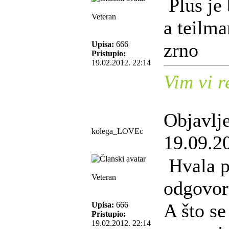
Plus je
Veteran
a teilma
zrno
Upisa:
666
Pristupio:
19.02.2012. 22:14
Vim vi r
Objavlj
kolega_LOVEc
19.09.2
Hvala p
Veteran
odgovor
A što se
Upisa:
666
Pristupio:
19.02.2012. 22:14