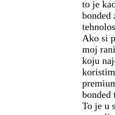
to je ka
bonded 
tehnolos
Ako si p
moj rani
koju naj
koristim
premium
bonded t
To je u 