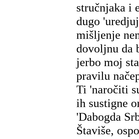
stručnjaka i 
dugo 'uredjuj
mišljenje ne
dovoljnu da 
jerbo moj st
pravilu načepi
Ti 'naročiti 
ih sustigne o
'Dabogda Srbi
Štaviše, osp