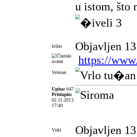
u istom, što
Objavljen 13
krilas
https://ww
Veteran
Upisa:
647
Pristupio:
02.11.2013.
17:40
Objavljen 13
Vuki