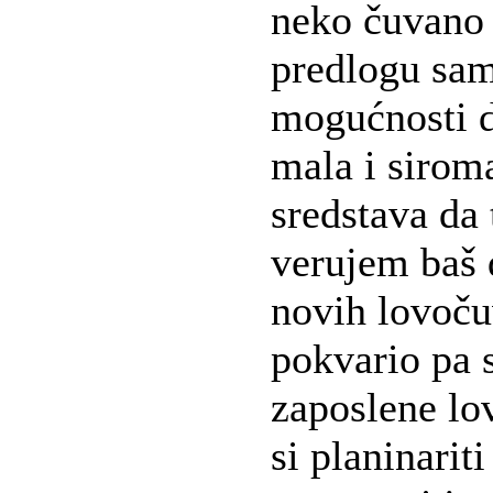
neko čuvano 
predlogu sam
mogućnosti da
mala i sirom
sredstava da
verujem baš d
novih lovočuv
pokvario pa 
zaposlene lo
si planinariti