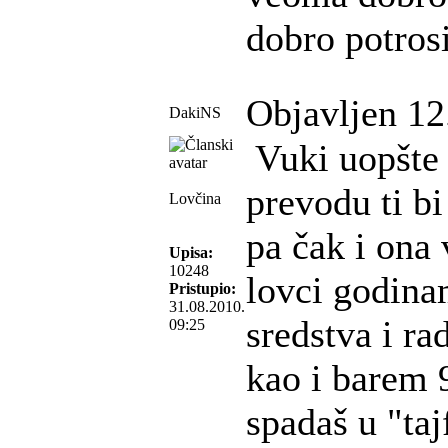
dobro potrosi
Objavljen 12
DakiNS
Vuki uopšte 
prevodu ti bi
Lovčina
pa čak i ona 
Upisa:
10248
lovci godinam
Pristupio:
31.08.2010.
sredstva i rad
09:25
kao i barem 
spadaš u "taj