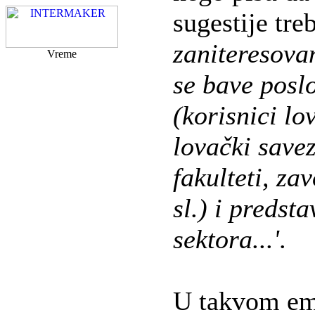
sugestije tre
zaniteresovan
Vreme
se bave poslo
(korisnici lo
lovački save
fakulteti, za
sl.) i predst
sektora...'
.
U takvom em