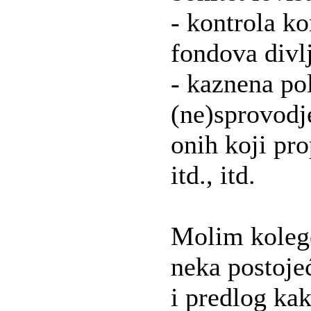
- kontrola ko
fondova divl
- kaznena pol
(ne)sprovodj
onih koji pro
itd., itd.
Molim kolege
neka postoje
i predlog kak