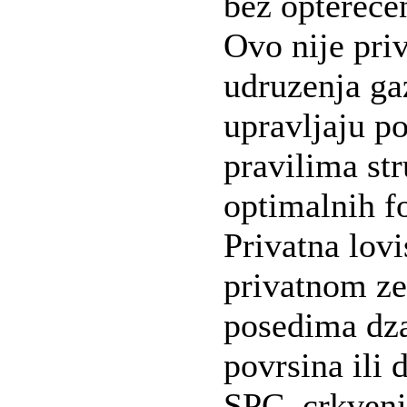
bez opterecen
Ovo nije priv
udruzenja ga
upravljaju p
pravilima str
optimalnih f
Privatna lov
privatnom ze
posedima dza
povrsina ili 
SPC ,crkvenih