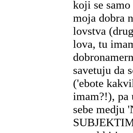
koji se samo 
moja dobra 
lovstva (dru
lova, tu imam
dobronamern
savetuju da
('ebote kakvi
imam?!), pa 
sebe medju
SUBJEKTIMA',