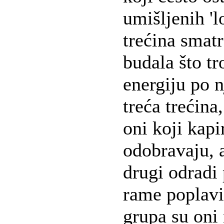
umišljenih 'l
trećina smat
budala što tr
energiju po n
treća trećina,
oni koji kapi
odobravaju, a
drugi odradi 
rame poplavi
grupa su oni 