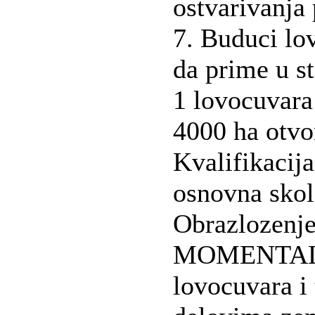
ostvarivanja 
7. Buduci lo
da prime u s
1 lovocuvara
4000 ha otvor
Kvalifikacij
osnovna skol
Obrazlozenje
MOMENTALN
lovocuvara i 