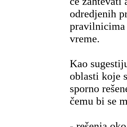
će zahtevati
odredjenih p
pravilnicima 
vreme.
Kao sugestij
oblasti koje
sporno rešen
čemu bi se m
- rešenja oko