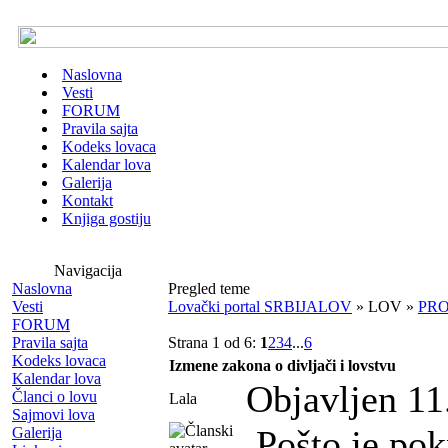
Naslovna
Vesti
FORUM
Pravila sajta
Kodeks lovaca
Kalendar lova
Galerija
Kontakt
Knjiga gostiju
Navigacija
Naslovna
Pregled teme
Vesti
Lovački portal SRBIJALOV
» LOV »
PRO
FORUM
Pravila sajta
Strana 1 od 6:
1
2
3
4
...
6
Kodeks lovaca
Izmene zakona o divljači i lovstvu
Kalendar lova
Objavljen 11
Članci o lovu
Lala
Sajmovi lova
Pošto je pok
Galerija