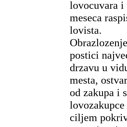
lovocuvara i
meseca raspi
lovista.
Obrazlozenje
postici najv
drzavu u vid
mesta, ostva
od zakupa i s
lovozakupce 
ciljem pokriv