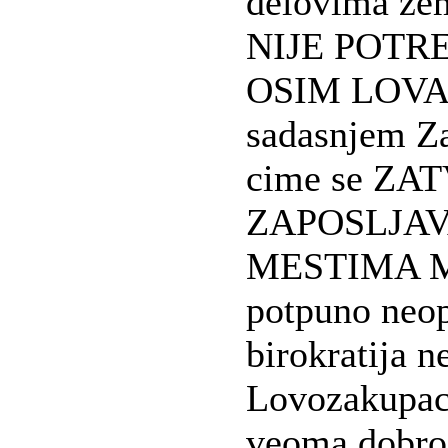
delovima zem
NIJE POTR
OSIM LOVA
sadasnjem Za
cime se Z
ZAPOSLJA
MESTIMA 
potpuno neo
birokratija n
Lovozakupac 
veoma dobro 