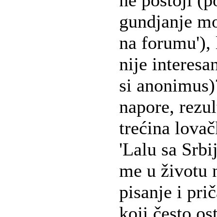
ne postoji (p
gundjanje moj
na forumu'),
nije interesa
si anonimus)
napore, rezu
trećina lovač
'Lalu sa Srbi
me u životu n
pisanje i pri
koji često os