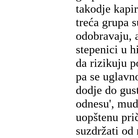
takodje kapir
treća grupa s
odobravaju, a
stepenici u h
da rizikuju p
pa se uglavn
dodje do gust
odnesu', mudr
uopštenu prič
suzdržati od