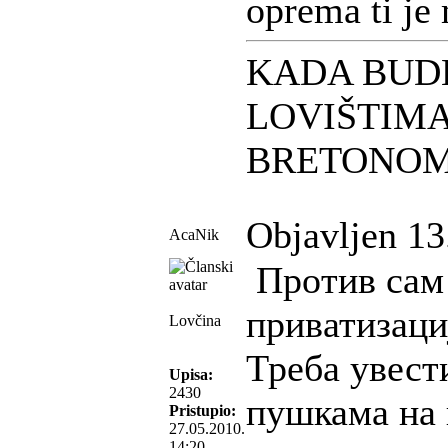
oprema ti je 
KADA BUD
LOVIŠTIMA
BRETONO
Objavljen 13
AcaNik
Против сам 
приватизаци
Lovčina
Треба увест
Upisa:
2430
пушкама на 
Pristupio:
27.05.2010.
14:20