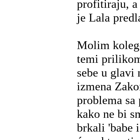
profitiraju, 
je Lala pred
Molim koleg
temi priliko
sebe u glavi
izmena Zakon
problema sa
kako ne bi sm
brkali 'babe