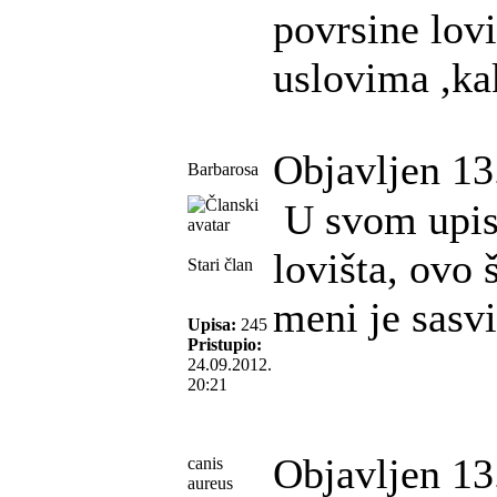
povrsine lov
uslovima ,kak
Objavljen 13
Barbarosa
U svom upisu
lovišta, ovo 
Stari član
meni je sasv
Upisa:
245
Pristupio:
24.09.2012.
20:21
Objavljen 13
canis
aureus