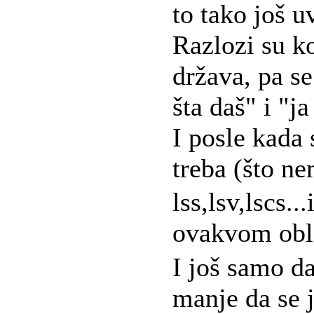
to tako još u
Razlozi su k
država, pa se
šta daš" i "ja
I posle kada 
treba (što n
lss,lsv,lscs...
ovakvom ob
I još samo d
manje da se j