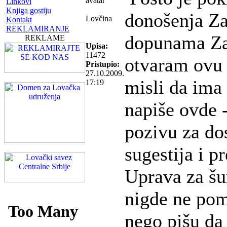
Linkovi
Knjiga gostiju
donošenja Z
Lovčina
Kontakt
REKLAMIRANJE
dopunama Zak
REKLAME
Upisa:
11472
otvaram ovu 
Pristupio:
27.10.2009.
misli da ima 
17:19
napiše ovde 
pozivu za do
sugestija i p
Uprava za šu
nigde ne pom
nego pišu da