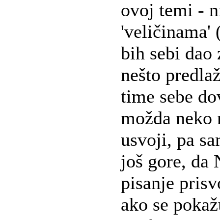
ovoj temi - 
'veličinama' 
bih sebi dao 
nešto predla
time sebe do
možda neko n
usvoji, pa sa
još gore, da
pisanje prisv
ako se pokaž