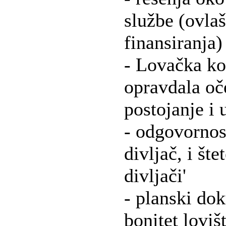
službe (ovlaš
finansiranja)
- Lovačka kom
opravdala oče
postojanje i
- odgovornost
divljač, i štet
divljači'
- planski dok
bonitet lovišt