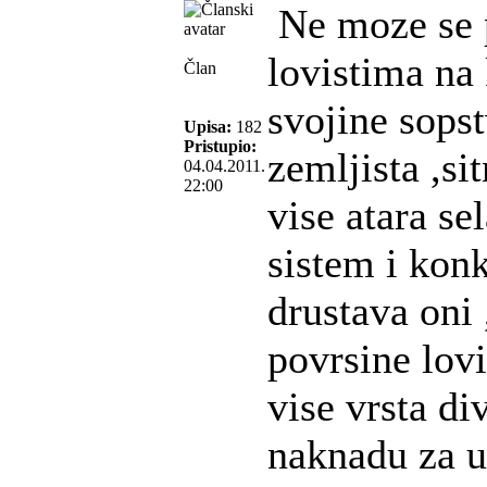
Ne moze se pr
lovistima na
Član
svojine sopst
Upisa:
182
Pristupio:
zemljista ,si
04.04.2011.
22:00
vise atara s
sistem i kon
drustava oni 
povrsine lov
vise vrsta div
naknadu za ul