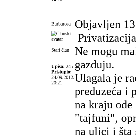
Objavljen 13
Barbarosa
Privatizacija
Ne mogu mal
Stari član
gazduju.
Upisa:
245
Pristupio:
Ulagala je r
24.09.2012.
20:21
preduzeća i p
na kraju ode 
"tajfuni", op
na ulici i št