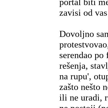
portal biti m
zavisi od va
Dovoljno sam
protestvovao,
serendao po 
rešenja, stav
na rupu', ot
zašto nešto n
ili ne uradi,