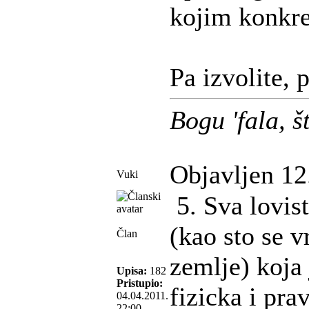
kojim konkre
Pa izvolite, p
Bogu 'fala, 
Objavljen 12
Vuki
5. Sva lovist
(kao sto se v
Član
zemlje) koja 
Upisa:
182
Pristupio:
fizicka i pra
04.04.2011.
22:00