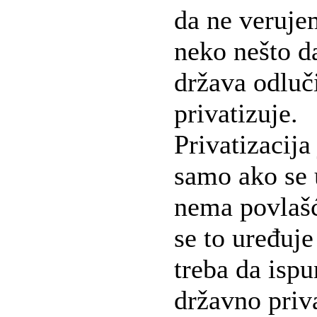
da ne veruje
neko nešto d
država odluči
privatizuje.
Privatizacija
samo ako se 
nema povlašć
se to uređuje
treba da ispu
državno priv