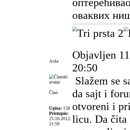
оптерећива
оваквих ниш
Objavljen 11
Acke
20:50
Slažem se s
da sajt i for
Član
otvoreni i p
Upisa:
158
Pristupio:
licu. Da čita
25.10.2012.
21:59