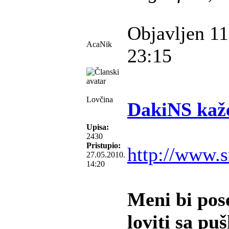
Objavljen 11
AcaNik
23:15
Lovčina
DakiNS kaž
Upisa:
2430
Pristupio:
http://www.s
27.05.2010.
14:20
Meni bi pos
loviti sa pu