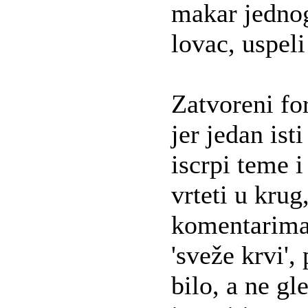
makar jedno
lovac, uspel
Zatvoreni fo
jer jedan ist
iscrpi teme i
vrteti u krug
komentarima
'sveže krvi',
bilo, a ne gl