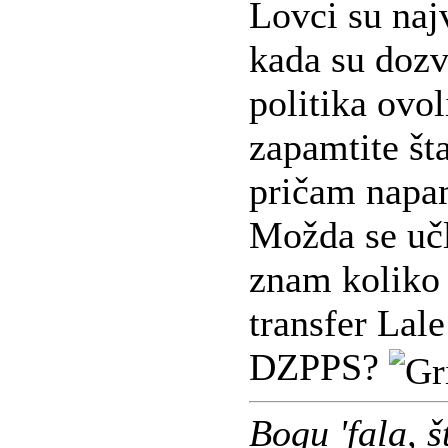
Lovci su naj
kada su dozv
politika ovo
zapamtite št
pričam napa
Možda se učl
znam koliko 
transfer Lale
DZPPS?
Bogu 'fala, 