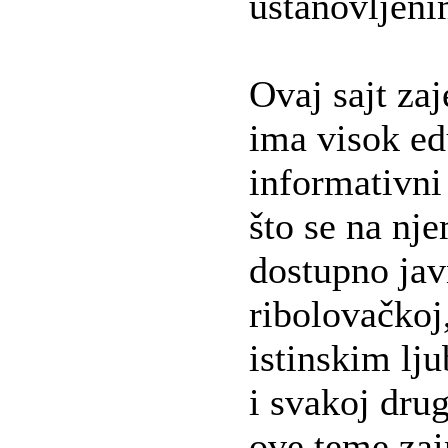
ustanovljeni
Ovaj sajt za
ima visok ed
informativni
što se na nj
dostupno jav
ribolovačkoj,
istinskim lju
i svakoj drug
ove teme zai