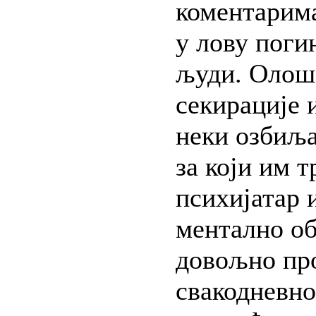
коментарима
у лову поги
људи. Олош 
секирације 
неки озбиља
за који им т
психијатар 
ментално о
довољно пр
свакодневно