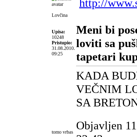
http://www.
Lovčina
Meni bi pos
Upisa:
10248
loviti sa pu
Pristupio:
31.08.2010.
tapetari kup
09:25
KADA BUD
VEČNIM L
SA BRETO
Objavljen 11
tomo vrbas