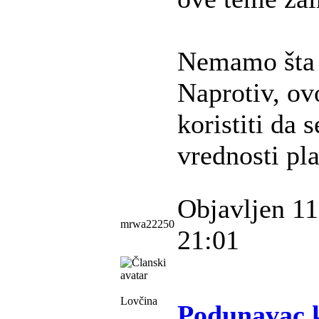
Nemamo šta 
Naprotiv, ov
koristiti da 
vrednosti pla
Objavljen 11
mrwa22250
21:01
Lovčina
Podunavac 