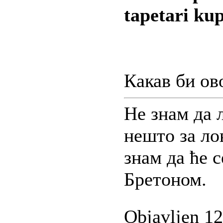
tapetari kup
Какав би ов
Не знам да 
нешто за лов
знам да ће с
Бретоном.
Objavljen 12