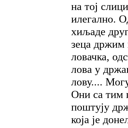
на тој слиц
илегално. О
хиљаде друг
зеца држим 
ловачка, од
лова у држав
лову.... Мог
Они са тим 
поштују држ
која је доне