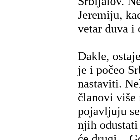
Srbijalov. Ne
Jeremiju, ka
vetar duva i 
Dakle, ostaj
je i počeo Sr
nastaviti. Ne
članovi više 
pojavljuju se
njih odustati
će drugi... G