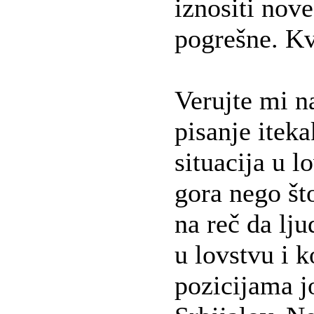
iznositi nove
pogrešne. Kva
Verujte mi n
pisanje iteka
situacija u l
gora nego što
na reč da lj
u lovstvu i k
pozicijama j