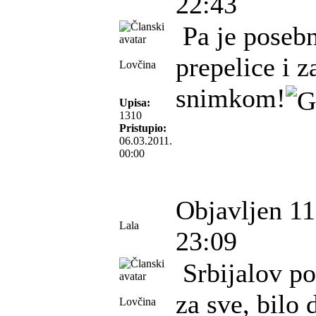
22:43
Pa je posebn
prepelice i z
Lovčina
snimkom!
Upisa:
1310
Pristupio:
06.03.2011.
00:00
Objavljen 11
Lala
23:09
Srbijalov por
za sve, bilo d
Lovčina