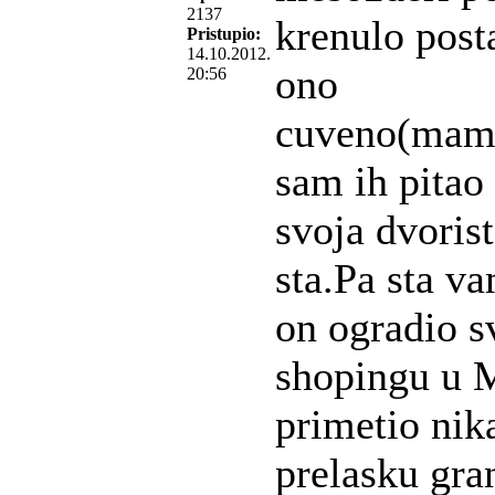
2137
krenulo post
Pristupio:
14.10.2012.
ono
20:56
cuveno(mamu,
sam ih pitao 
svoja dvoris
sta.Pa sta va
on ogradio s
shopingu u M
primetio nik
prelasku gran