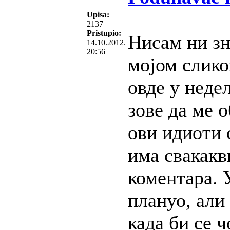
Upisa:
2137
Pristupio:
Нисам ни зн
14.10.2012.
20:56
мојом слико
овде у неде
зове да ме о
ови идиоти 
има свакакв
коментара. 
плануо, али
када би се 