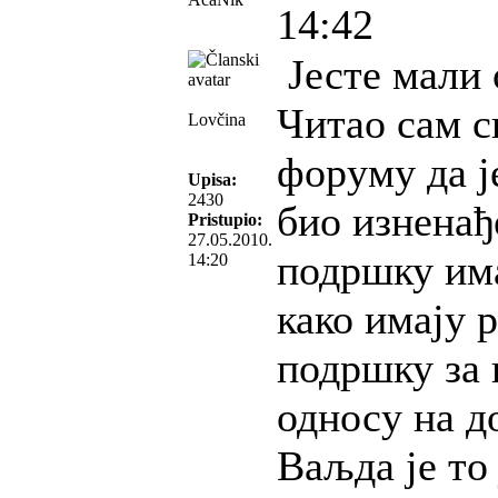
14:42
Јесте мали
Читао сам с
Lovčina
форуму да ј
Upisa:
2430
био изненађ
Pristupio:
27.05.2010.
подршку им
14:20
како имају 
подршку за 
односу на д
Ваљда је то