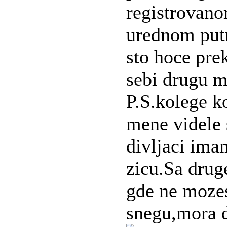
registrovano
urednom put
sto hoce pre
sebi drugu m
P.S.kolege k
mene videle 
divljaci ima
zicu.Sa drug
gde ne mozes
snegu,mora d