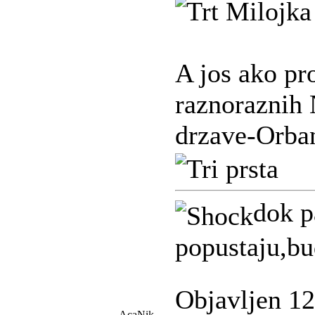
A jos ako pr
raznoraznih
drzave-Orba
dok p
popustaju,bu
Objavljen 12
AcaNik