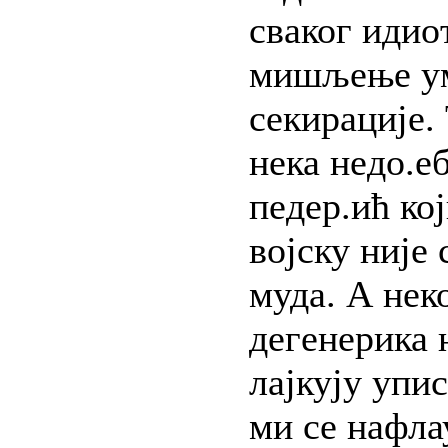
сваког идио
мишљење ум
секирације.
нека недо.е
педер.ић ко
војску није
муда. А нек
дегенерика
лајкују упи
ми се нафла