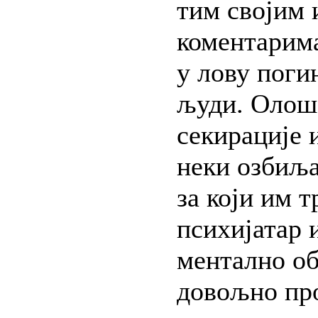
тим својим
коментарима
у лову поги
људи. Олош 
секирације 
неки озбиља
за који им т
психијатар 
ментално о
довољно пр