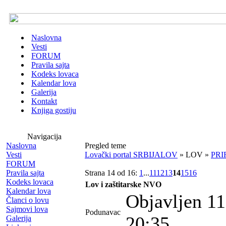
Naslovna
Vesti
FORUM
Pravila sajta
Kodeks lovaca
Kalendar lova
Galerija
Kontakt
Knjiga gostiju
Navigacija
Naslovna
Pregled teme
Vesti
Lovački portal SRBIJALOV
» LOV »
PRI
FORUM
Pravila sajta
Strana 14 od 16:
1
...
11
12
13
14
15
16
Kodeks lovaca
Lov i zaštitarske NVO
Kalendar lova
Objavljen 11
Članci o lovu
Sajmovi lova
Podunavac
20:35
Galerija