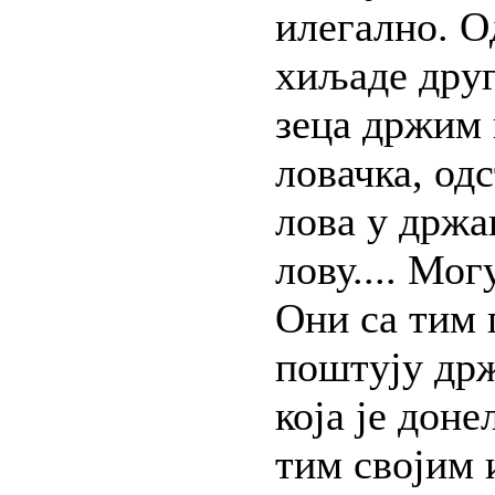
илегално. О
хиљаде друг
зеца држим 
ловачка, од
лова у држав
лову.... Мог
Они са тим 
поштују држ
која је доне
тим својим