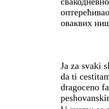
свакодневно
оптерећива
оваквих ниш
Ja za svaki s
da ti cestita
dragoceno fa
peshovanski