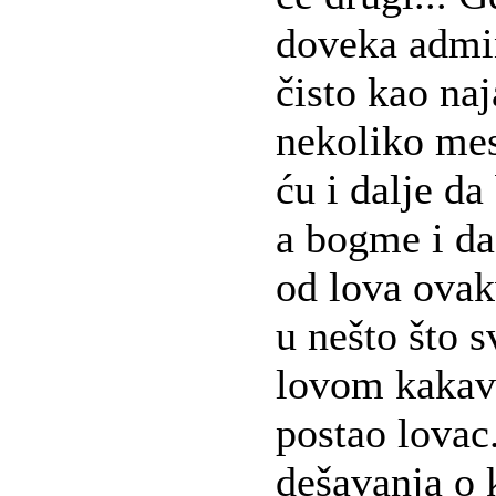
doveka admin
čisto kao na
nekoliko mese
ću i dalje d
a bogme i da
od lova ovak
u nešto što 
lovom kakav
postao lovac
dešavanja o 