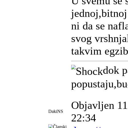
U svemu se 
jednoj,bitno
ni da se naf
svog vrshnja
takvim egzib
dok p
popustaju,bu
Objavljen 11
DakiNS
22:34