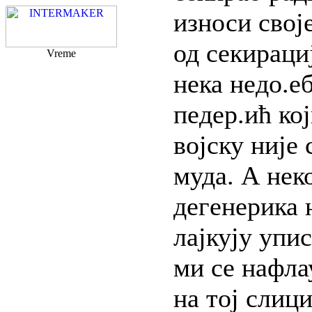
износи сво
од секираци
Vreme
нека недо.е
педер.ић ко
војску није
муда. А нек
дегенерика
лајкују упи
ми се нафла
на тој слиц