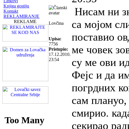
Linkovi
Knjiga gostiju
Нисам ни з
Kontakt
REKLAMIRANJE
са мојом сл
REKLAME
Lovčina
поставио ов
Upisa:
7756
ме човек зо
Pristupio:
17.12.2010.
су ме ови и
23:54
Фејс и да и
погрдних ко
сам плануо,
смирио. кад
секирао рад