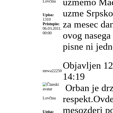
uzmemo Madj
Lovčina
uzme Srpsko 
Upisa:
1310
za mesec dan
Pristupio:
06.03.2011.
ovog nasega 
00:00
pisne ni jed
Objavljen 12
mrwa22250
14:19
Orban je drz
respekt.Ovde
Lovčina
mesozderi po
Upisa: