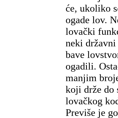
će, ukoliko s
ogade lov. Ne
lovački funk
neki državni 
bave lovstv
ogadili. Osta
manjim broj
koji drže do 
lovačkog ko
Previše je go