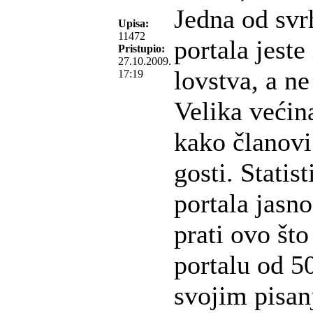
Jedna od svr
Upisa:
11472
portala jeste
Pristupio:
27.10.2009.
lovstva, a ne
17:19
Velika većina
kako članovi
gosti. Statis
portala jasn
prati ovo što
portalu od 5
svojim pisan