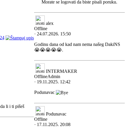
Morate se logovati da biste pisali poruku.
alex
Offline
· 24.07.2026. 15:50
24
Godinu dana od kad nam nema našeg DakiNS
😭😭😭😭😭.
INTERMAKER
Offline
Admin
· 19.11.2025. 12:42
Podunavac
 li i ti pišeš
Podunavac
Offline
· 17.11.2025. 20:08