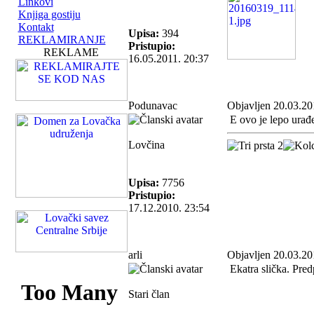
Linkovi
Knjiga gostiju
Kontakt
Upisa:
394
REKLAMIRANJE
Pristupio:
REKLAME
16.05.2011. 20:37
Podunavac
Objavljen 20.03.20
E ovo je lepo urađe
Lovčina
Upisa:
7756
Pristupio:
17.12.2010. 23:54
arli
Objavljen 20.03.20
Ekatra slička. Pred
Stari član