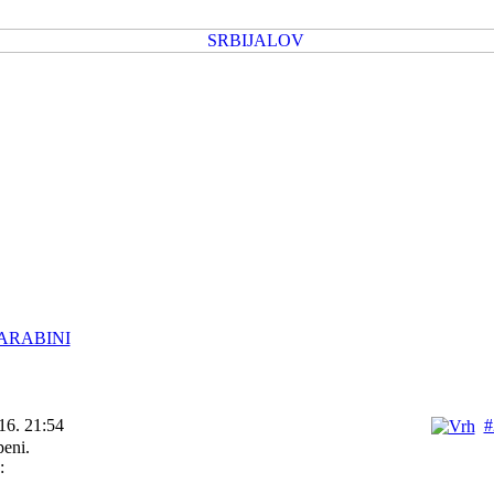
ARABINI
16. 21:54
#
peni.
: