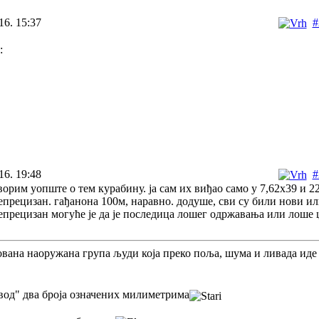
16. 15:37
#
:
16. 19:48
#
орим уопште о тем курабину. ја сам их виђао само у 7,62х39 и 22
епрецизан. гађанона 100м, наравно. додуше, сви су били нови ил
непрецизан могуће је да је последица лошег одржавања или лоше 
ована наоружана група људи која преко поља, шума и ливада иде
звод" два броја означених милиметрима