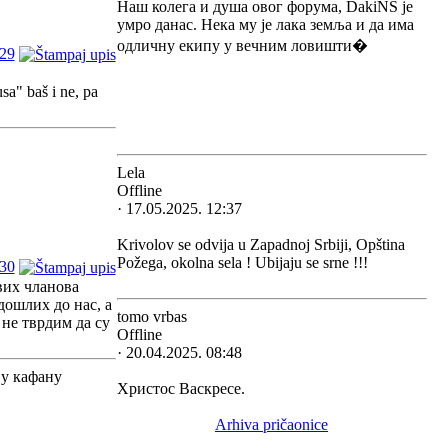
Наш колега и душа овог форума, DakiNS је
умро данас. Нека му је лака земља и да има
одличну екипу у вечним ловишти�
29
usa" baš i ne, pa
Lela
Offline
· 17.05.2025. 12:37
Krivolov se odvija u Zapadnoj Srbiji, Opština
Požega, okolna sela ! Ubijaju se srne !!!
30
свих чланова
дошлих до нас, а
tomo vrbas
 не тврдим да су
Offline
· 20.04.2025. 08:48
 у кафану
Христос Васкресе.
Arhiva pričaonice