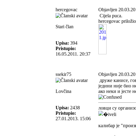
hercegovac
Objavljen 20.03.20
Cijela puca.
hercegovac priložio
Stari član
Upisa:
394
Pristupio:
16.05.2011. 20:37
ssekir75
Objavljen 20.03.20
друже канисе, гов
једини није био н
Lovčina
ако неки и јесте 
Upisa:
2438
ловци су организ
Pristupio:
27.01.2013. 15:06
калибар је "прои