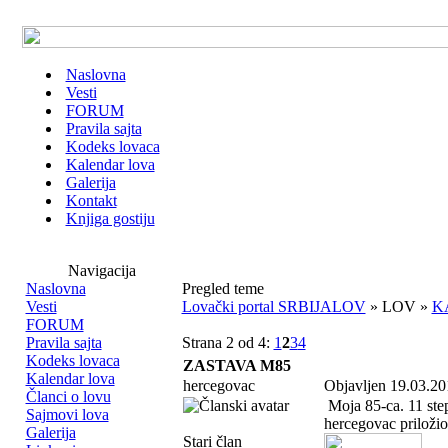
Naslovna
Vesti
FORUM
Pravila sajta
Kodeks lovaca
Kalendar lova
Galerija
Kontakt
Knjiga gostiju
Navigacija
Naslovna
Pregled teme
Vesti
Lovački portal SRBIJALOV
» LOV »
K
FORUM
Pravila sajta
Strana 2 od 4:
1
2
3
4
Kodeks lovaca
ZASTAVA M85
Kalendar lova
hercegovac
Objavljen 19.03.20
Članci o lovu
Moja 85-ca. 11 ste
Sajmovi lova
hercegovac priložio
Galerija
Stari član