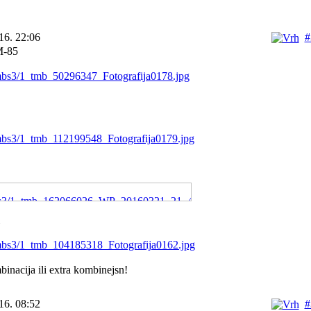
16. 22:06
#
M-85
inacija ili extra kombinejsn!
16. 08:52
#