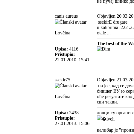
не пучај шинко д
canis aureus
Objavljen 20.03.20
ssekirE drugare
u kalibrima .222 .22
Lovčina
otale ...
The best of the Wo
Upisa:
4116
Pristupio:
22.01.2010. 15:41
ssekir75
Objavljen 21.03.20
па јес, кад се до
бившег ВУ (о сери
Lovčina
оће резултате као
сви такви.
Upisa:
2438
ловци су организ
Pristupio:
27.01.2013. 15:06
калибар је "прои