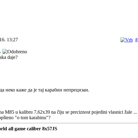
16. 13:27
#
..
aka daje?
 да неко каже да је тај карабин непрецизан.
na M85 u kalibru 7,62x39 na čiju se preciznost pojedini vlasnici žale ... da
opšteno "o tom karabinu"?
rld all game caliber 8x57JS