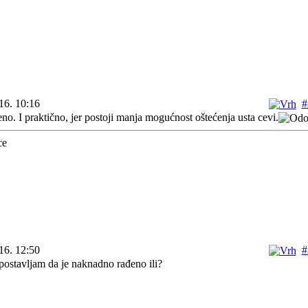
16. 10:16
#
no. I praktično, jer postoji manja mogućnost oštećenja usta cevi.
16. 12:50
#
postavljam da je naknadno rađeno ili?