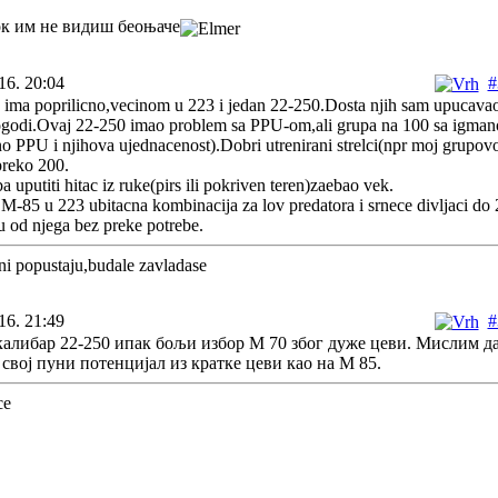
ок им не видиш беоњаче
16. 20:04
#
ma poprilicno,vecinom u 223 i jedan 22-250.Dosta njih sam upucava
ogodi.Ovaj 22-250 imao problem sa PPU-om,ali grupa na 100 sa igma
o PPU i njihova ujednacenost).Dobri utrenirani strelci(npr moj grupo
preko 200.
ba uputiti hitac iz ruke(pirs ili pokriven teren)zaebao vek.
 M-85 u 223 ubitacna kombinacija za lov predatora i srnece divljaci do
ju od njega bez preke potrebe.
i popustaju,budale zavladase
16. 21:49
#
калибар 22-250 ипак бољи избор М 70 због дуже цеви. Мислим да
свој пуни потенцијал из кратке цеви као на М 85.