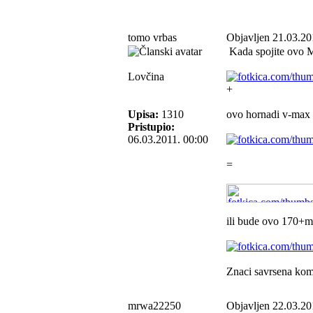
tomo vrbas
Objavljen 21.03.20
Kada spojite ovo 
Lovčina
+
Upisa:
1310
ovo hornadi v-max
Pristupio:
06.03.2011. 00:00
=
ili bude ovo 170+m
Znaci savrsena komb
mrwa22250
Objavljen 22.03.20