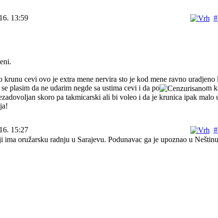
16. 13:59
#
eni.
io krunu cevi ovo je extra mene nervira sto je kod mene ravno uradjeno
 se plasim da ne udarim negde sa ustima cevi i da po
m k
zadovoljan skoro pa takmicarski ali bi voleo i da je krunica ipak malo
ja!
16. 15:27
#
 ima oružarsku radnju u Sarajevu. Podunavac ga je upoznao u Neštinu