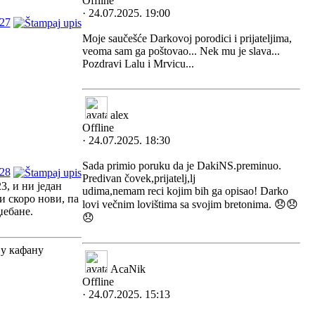
Offline
· 24.07.2025. 19:00
27
Moje saučešće Darkovoj porodici i prijateljima,
veoma sam ga poštovao... Nek mu je slava...
Pozdravi Lalu i Mrvicu...
alex
Offline
· 24.07.2025. 18:30
Sada primio poruku da je DakiNS.preminuo.
28
Predivan čovek,prijatelj,lj
3, и ни један
udima,nemam reci kojim bih ga opisao! Darko
и скоро нови, па
lovi večnim lovištima sa svojim bretonima. 😞😞
џебане.
😞
 у кафану
AcaNik
Offline
· 24.07.2025. 15:13