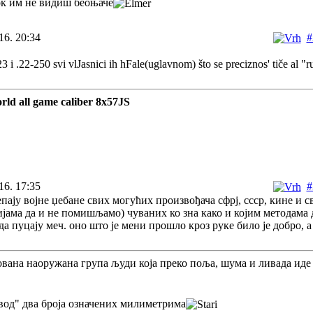
ок им не видиш беоњаче
16. 20:34
#
3 i .22-250 svi vlJasnici ih hFale(uglavnom) što se preciznos' tiče al "r
rld all game caliber 8x57JS
16. 17:35
#
чепају војне џебане свих могућих произвођача сфрј, ссср, кине и 
јама да и не помишљамо) чуваних ко зна како и којим методама 
 да пуцају меч. оно што је мени прошло кроз руке било је добро, а
ована наоружана група људи која преко поља, шума и ливада иде
звод" два броја означених милиметрима