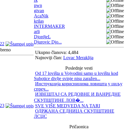
rk
pwn
givan
AcaNik
krilas
INTERMAKER
arli
DjordjeL
Djurovic Djo...
22
Ukupno članova: 4,484
Najnoviji član:
Lovac Meraklija
Poslednje vesti
Od 17 lovišta u Vojvodini samo u lovištu kod
Subotice divlje svinje nisu zaražen...
Инструкција корисницима ловишта у циљу
спреч...
ИЗВЕШТАЈ СА РЕДОВНЕ И ВАНРЕДНЕ
СКУПШТИНЕ ЛОВ�...
23
SVE VIŠE MEDVEDA NA TARI
ОДРЖАНА СЕДНИЦА СКУПШТИНЕ
ЛСЦС
Pričaonica