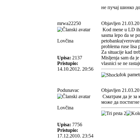
не пучај шинко д
mrwa22250
Objavljen 21.03.20
Kod mene u LD ih i
sasma lepo da se p
Lovčina
petobanku(verovatn
problema ruse lisa 
Za situacije kad tre
Upisa:
2137
Misljenja sam da je
Pristupio:
vlasnici se ne rasta
14.10.2012. 20:56
dok pametn
Podunavac
Objavljen 21.03.20
Сматрам да је за 
може да постигне 
Lovčina
Upisa:
7756
Pristupio:
17.12.2010. 23:54