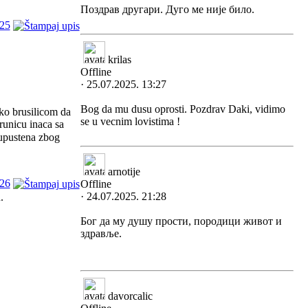
Поздрав другари. Дуго ме није било.
25
krilas
Offline
· 25.07.2025. 13:27
Bog da mu dusu oprosti. Pozdrav Daki, vidimo
 ko brusilicom da
se u vecnim lovistima !
runicu inaca sa
 upustena zbog
arnotije
26
Offline
· 24.07.2025. 21:28
.
Бог да му душу прости, породици живот и
здравље.
davorcalic