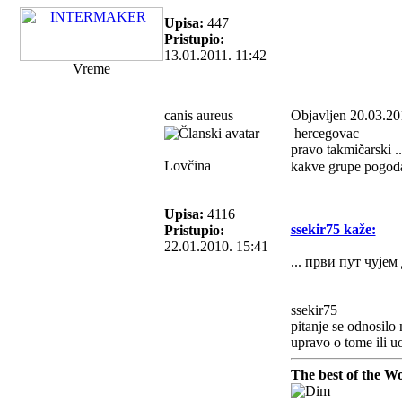
Upisa:
447
Pristupio:
13.01.2011. 11:42
Vreme
canis aureus
Objavljen 20.03.20
hercegovac
pravo takmičarski .
Lovčina
kakve grupe pogod
Upisa:
4116
ssekir75 kaže:
Pristupio:
22.01.2010. 15:41
... први пут чујем
ssekir75
pitanje se odnosilo 
upravo o tome ili u
The best of the Wo