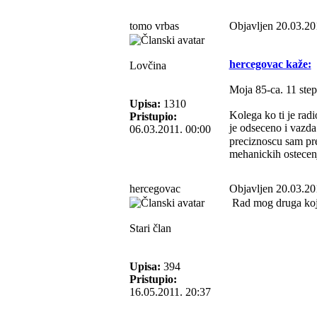
tomo vrbas
Objavljen 20.03.20
hercegovac kaže:
Lovčina
Moja 85-ca. 11 step
Upisa:
1310
Kolega ko ti je rad
Pristupio:
je odseceno i vazda
06.03.2011. 00:00
preciznoscu sam pre
mehanickih ostecen
hercegovac
Objavljen 20.03.20
Rad mog druga koji
Stari član
Upisa:
394
Pristupio:
16.05.2011. 20:37