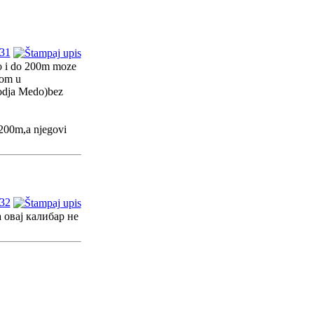
31
o i do 200m moze
nom u
vodja Medo)bez
 200m,a njegovi
32
 овај калибар не