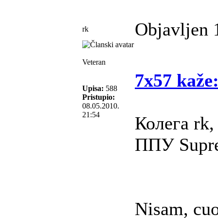
Objavljen 
rk
Veteran
7x57 kaže
Upisa:
588
Pristupio:
08.05.2010.
21:54
Колега rk,
ППУ Supre
Nisam, cuo