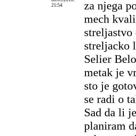
za njega po
21:54
mech kvalit
streljastvo
streljacko 
Selier Bel
metak je v
sto je got
se radi o 
Sad da li j
planiram d