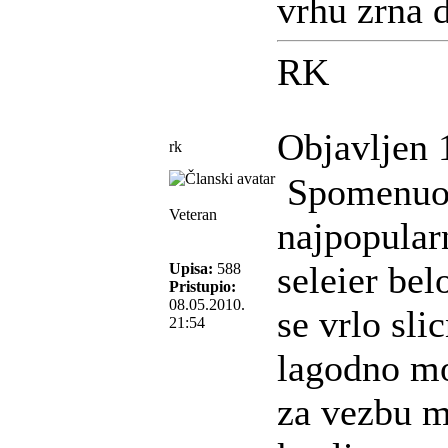
vrhu zrna d
RK
Objavljen 
rk
Spomenuo s
Veteran
najpopular
seleier bel
Upisa:
588
Pristupio:
08.05.2010.
se vrlo sli
21:54
lagodno mo
za vezbu m