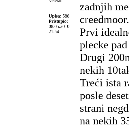
Veteran
zadnjih me
creedmoor
Upisa:
588
Pristupio:
08.05.2010.
Prvi ideal
21:54
plecke pad
Drugi 200m
nekih 10ta
Treći ista 
posle dese
strani negd
na nekih 3