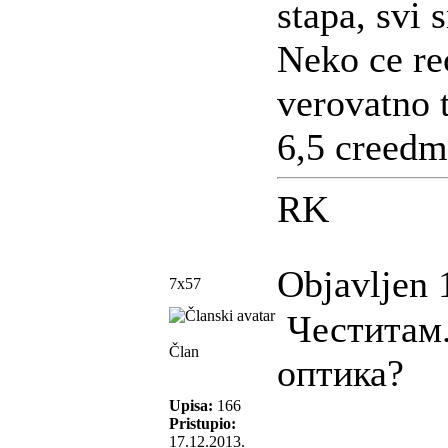
stapa, svi 
Neko ce rec
verovatno t
6,5 creedm
RK
Objavljen 
7x57
Честитам.
Član
оптика?
Upisa:
166
Pristupio:
17.12.2013.