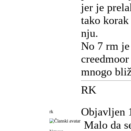
jer je prel
tako korak 
nju.
No 7 rm je
creedmoor 
mnogo bliž
RK
Objavljen 
rk
Malo da se