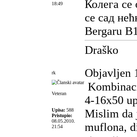
Колега се 
18:49
се сад нећ
Bergaru B1
Draško
Objavljen 
rk
Kombinacij
Veteran
4-16x50 up
Mislim da 
Upisa:
588
Pristupio:
08.05.2010.
muflona, d
21:54