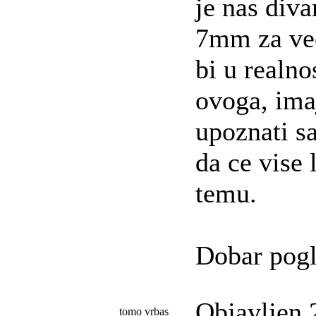
je nas div
7mm za vec
bi u realn
ovoga, ima
upoznati s
da ce vise 
temu.
Dobar pog
Objavljen 
tomo vrbas