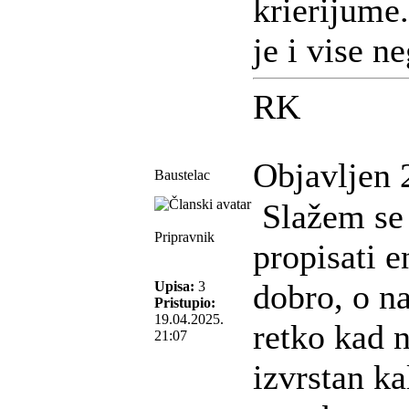
krierijume
je i vise n
RK
Objavljen 
Baustelac
Slažem se s
Pripravnik
propisati e
dobro, o n
Upisa:
3
Pristupio:
19.04.2025.
retko kad 
21:07
izvrstan ka