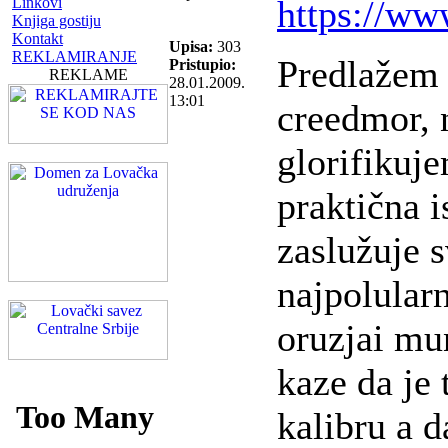
https://ww
Linkovi
Knjiga gostiju
Kontakt
Upisa:
303
REKLAMIRANJE
Predlažem 
Pristupio:
REKLAME
28.01.2009.
13:01
creedmor,
glorifikuj
praktična i
zaslužuje 
najpolularn
oruzjai mun
kaze da je
kalibru a d