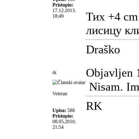
Pristupio:
17.12.2013.
Тих +4 cm 
18:49
лисицу кл
Draško
Objavljen 
rk
Nisam. Im
Veteran
RK
Upisa:
588
Pristupio:
08.05.2010.
21:54