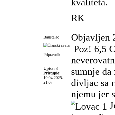
kvaliteta.
RK
Objavljen 
Baustelac
Poz! 6,5 C
Pripravnik
neverovatn
sumnje da 
Upisa:
3
Pristupio:
19.04.2025.
divljac sa 
21:07
njemu jer 
Je