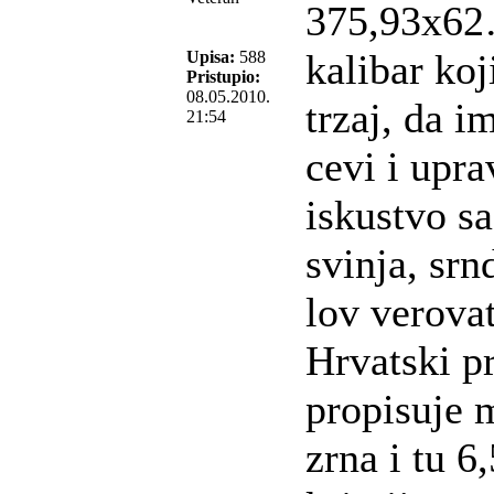
375,93x62…
kalibar ko
Upisa:
588
Pristupio:
08.05.2010.
trzaj, da 
21:54
cevi i upr
iskustvo s
svinja, srn
lov verova
Hrvatski pr
propisuje 
zrna i tu 