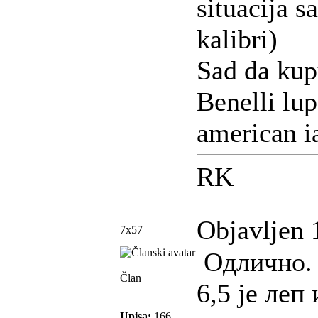
situacija s
kalibri)
Sad da kup
Benelli lup
american i
RK
Objavljen 
7x57
Одлично. 
Član
6,5 је леп 
Upisa:
166