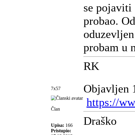
se pojaviti
probao. Odg
oduzevljen
probam u n
RK
Objavljen 
7x57
https://ww
Član
Draško
Upisa:
166
Pristupio: