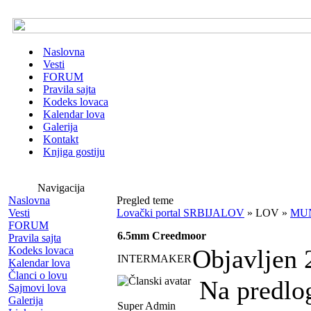
Naslovna
Vesti
FORUM
Pravila sajta
Kodeks lovaca
Kalendar lova
Galerija
Kontakt
Knjiga gostiju
Navigacija
Naslovna
Pregled teme
Vesti
Lovački portal SRBIJALOV
» LOV »
MUN
FORUM
6.5mm Creedmoor
Pravila sajta
Kodeks lovaca
Objavljen 
INTERMAKER
Kalendar lova
Članci o lovu
Na predlog
Sajmovi lova
Galerija
Super Admin