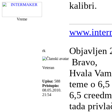
kalibri.
Vreme
www.inter
Objavljen 
rk
Bravo,
Veteran
Hvala Vam 
teme o 6,5
Upisa:
588
Pristupio:
08.05.2010.
6,5 creedm
21:54
tada privla