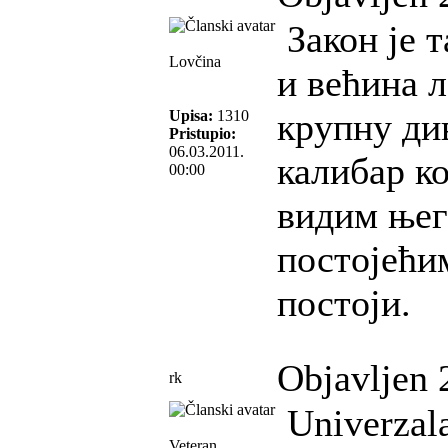
Закон је т
Lovčina
и већина 
крупну ди
Upisa:
1310
Pristupio:
06.03.2011.
калибар ко
00:00
видим њег
постојећи
постоји.
Objavljen 
rk
Univerzala
Veteran