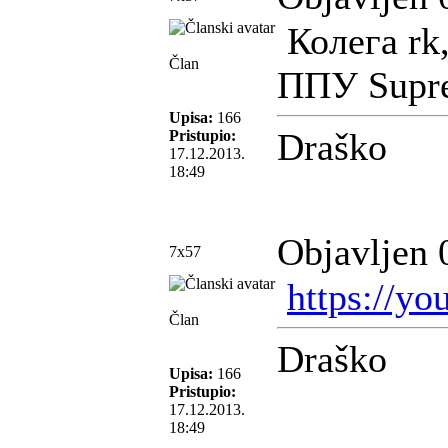
Колега rk,
Član
ППУ Supre
Upisa:
166
Draško
Pristupio:
17.12.2013.
18:49
Objavljen 
7x57
https://y
Član
Draško
Upisa:
166
Pristupio:
17.12.2013.
18:49