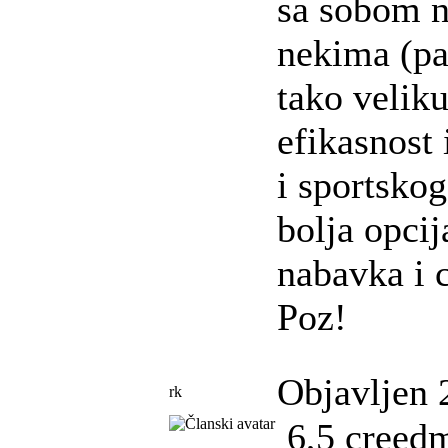
sa sobom no
nekima (pa
tako veliku
efikasnost
i sportskog
bolja opci
nabavka i c
Poz!
Objavljen 
rk
6,5 creedm