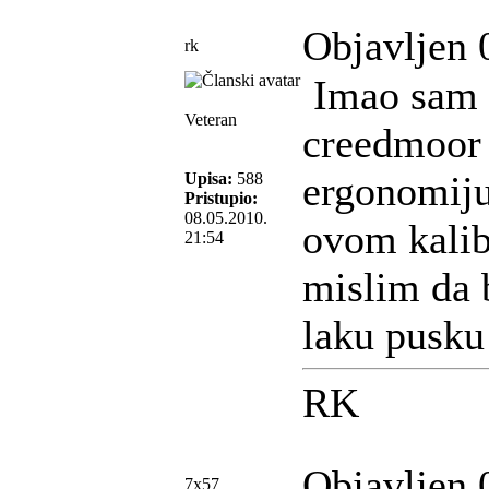
Objavljen 
rk
Imao sam n
Veteran
creedmoor 
ergonomiju
Upisa:
588
Pristupio:
08.05.2010.
ovom kalib
21:54
mislim da b
laku pusku
RK
Objavljen 
7x57