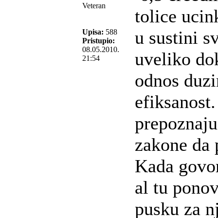
Veteran
tolice uci
u sustini s
Upisa:
588
Pristupio:
08.05.2010.
uveliko do
21:54
odnos duzin
efiksanost
prepoznaju 
zakone da p
Kada govor
al tu pono
pusku za nj