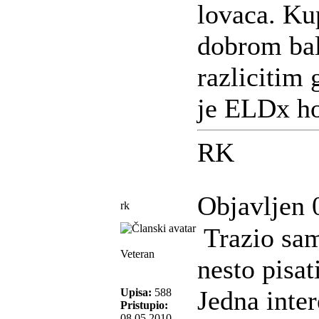
lovaca. Ku
dobrom bal
razlicitim
je ELDx ho
RK
Objavljen 
rk
Trazio sam
Veteran
nesto pisat
Jedna inter
Upisa:
588
Pristupio:
08.05.2010.