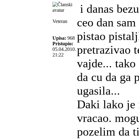
i danas bezu
ceo dan sam 
Veteran
pistao pistal
Upisa:
968
Pristupio:
pretrazivao te
05.04.2010.
21:22
vajde... tako
da cu da ga 
ugasila...
Daki lako je 
vracao. mogu
pozelim da ti