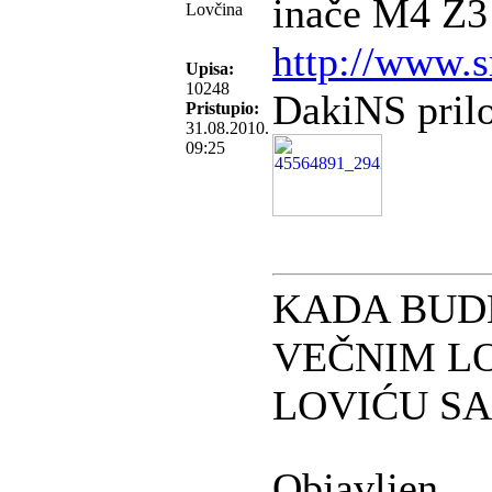
inače M4 Ž3
Lovčina
http://www.s
Upisa:
10248
DakiNS prilo
Pristupio:
31.08.2010.
09:25
KADA BUD
VEČNIM L
LOVIĆU S
Objavljen