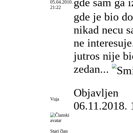
gde sam ga i
05.04.2010.
21:22
gde je bio do
nikad necu sa
ne interesuj
jutros nije b
zedan...
Objavljen
Vuja
06.11.2018. 
Stari član