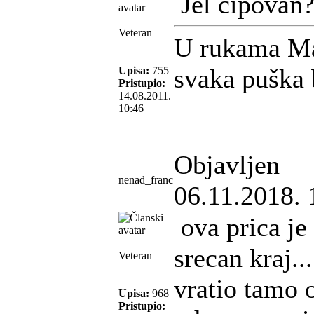
Jel čipovan
Veteran
U rukama M
svaka puška 
Upisa:
755
Pristupio:
14.08.2011.
10:46
Objavljen
nenad_franc
06.11.2018. 
ova prica je
srecan kraj...
Veteran
vratio tamo 
Upisa:
968
Pristupio: