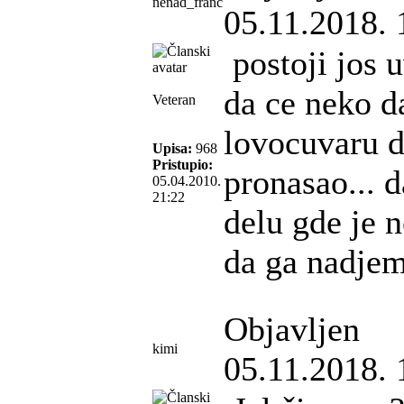
nenad_franc
05.11.2018. 
postoji jos 
da ce neko da
Veteran
lovocuvaru d
Upisa:
968
Pristupio:
pronasao... 
05.04.2010.
21:22
delu gde je 
da ga nadjem
Objavljen
kimi
05.11.2018. 