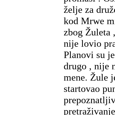
želje za dru
kod Mrwe mi
zbog Žuleta 
nije lovio pr
Planovi su j
drugo , nije
mene. Žule j
startovao pu
prepoznatlji
pretraživanje