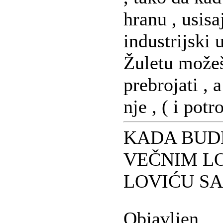
hranu , usisa
industrijski u
Žuletu može
prebrojati , 
nje , ( i potro
KADA BUD
VEČNIM L
LOVIĆU S
Objavljen