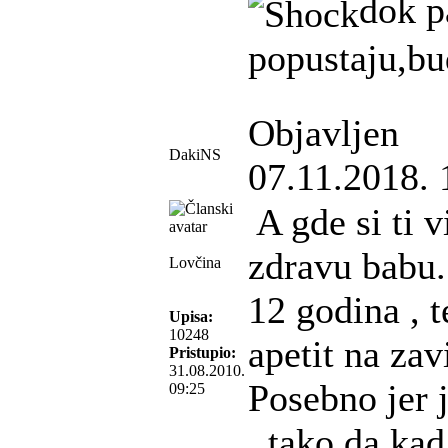
dok p
popustaju,bu
Objavljen
DakiNS
07.11.2018. 
A gde si ti 
zdravu babu
Lovčina
12 godina , t
Upisa:
10248
apetit na za
Pristupio:
31.08.2010.
Posebno jer j
09:25
, tako da kad