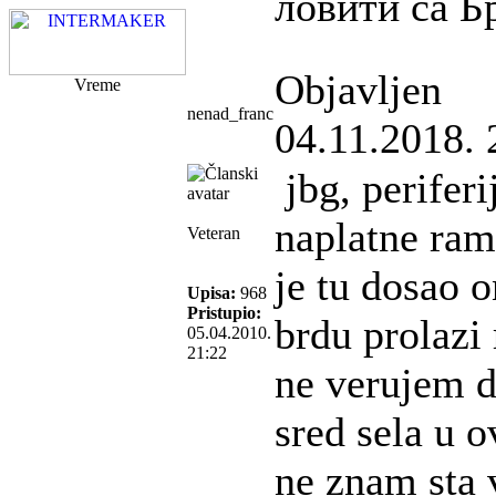
ловити са Б
Objavljen
Vreme
nenad_franc
04.11.2018. 
jbg, periferi
naplatne ram
Veteran
je tu dosao 
Upisa:
968
Pristupio:
brdu prolazi
05.04.2010.
21:22
ne verujem d
sred sela u o
ne znam sta 