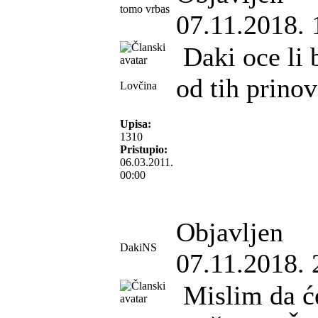
tomo vrbas
07.11.2018. 
Daki oce li b
od tih prino
Lovčina
Upisa:
1310
Pristupio:
06.03.2011.
00:00
Objavljen
DakiNS
07.11.2018. 
Mislim da će