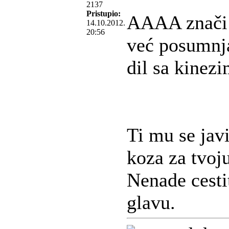
2137
Pristupio:
AAAA znači t
14.10.2012.
20:56
već posumnj
dil sa kinezi
Ti mu se javi
koza za tvoj
Nenade cesti
glavu.