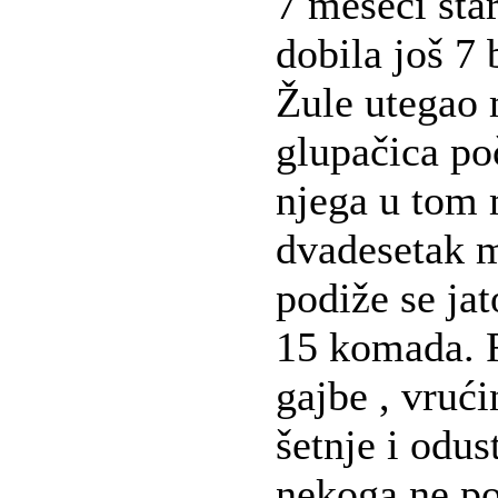
7 meseci star
dobila još 7 
Žule utegao 
glupačica poč
njega u tom
dvadesetak m
podiže se jat
15 komada. F
gajbe , vrući
šetnje i odus
nekoga ne p