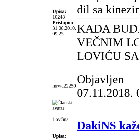
dil sa kinezi
Upisa:
10248
Pristupio:
KADA BUD
31.08.2010.
09:25
VEČNIM L
LOVIĆU S
Objavljen
mrwa22250
07.11.2018. 
Lovčina
DakiNS kaž
Upisa: