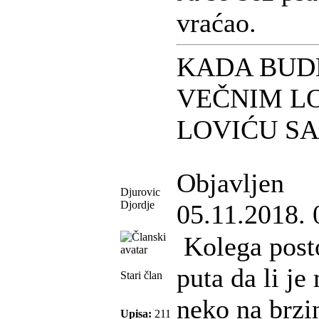
vraćao.
KADA BUD
VEČNIM L
LOVIĆU S
Objavljen
Djurovic
Djordje
05.11.2018. 
Kolega posto
puta da li je
Stari član
neko na brzi
Upisa:
211