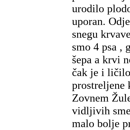
urodilo plodo
uporan. Odj
snegu krvave
smo 4 psa , 
šepa a krvi 
čak je i ličil
prostreljene 
Zovnem Žulet
vidljivih sm
malo bolje p