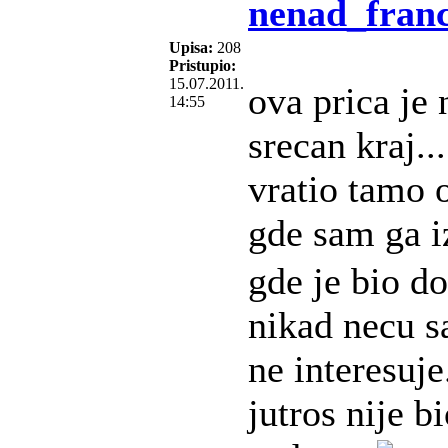
nenad_franc
Upisa:
208
Pristupio:
15.07.2011.
ova prica je 
14:55
srecan kraj...
vratio tamo 
gde sam ga i
gde je bio do
nikad necu sa
ne interesuj
jutros nije b