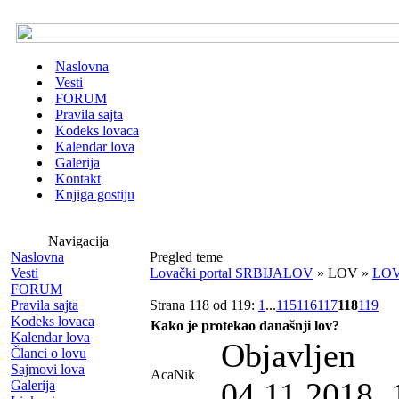
Naslovna
Vesti
FORUM
Pravila sajta
Kodeks lovaca
Kalendar lova
Galerija
Kontakt
Knjiga gostiju
Navigacija
Naslovna
Pregled teme
Vesti
Lovački portal SRBIJALOV
» LOV »
LOV
FORUM
Pravila sajta
Strana 118 od 119:
1
...
115
116
117
118
119
Kodeks lovaca
Kako je protekao današnji lov?
Kalendar lova
Objavljen
Članci o lovu
Sajmovi lova
AcaNik
04.11.2018. 
Galerija