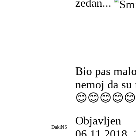
zedan...
Bio pas malo
nemoj da su 
😊😊😊😊😊
Objavljen
DakiNS
06.11.2018. 