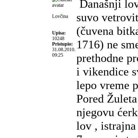
Današnji lov
suvo vetrovi
Lovčina
(čuvena bitk
Upisa:
10248
1716) ne sme
Pristupio:
31.08.2010.
prethodne pr
09:25
i vikendice 
lepo vreme p
Pored Žuleta
njegovu ćer
lov , istrajn