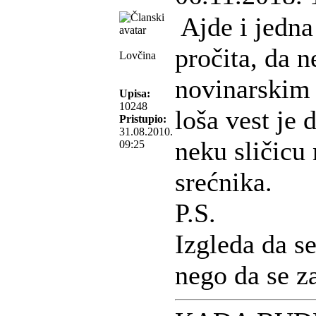
Ajde i jedna 
pročita, da 
Lovčina
novinarskim
Upisa:
10248
loša vest je 
Pristupio:
31.08.2010.
neku sličicu 
09:25
srećnika.
P.S.
Izgleda da s
nego da se z