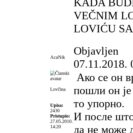
KADA BUD
VEČNIM L
LOVIĆU S
Objavljen
AcaNik
07.11.2018. 
Ако се он в
пошли он је
Lovčina
то упорно.
Upisa:
2430
И после што
Pristupio:
27.05.2010.
да не може 
14:20