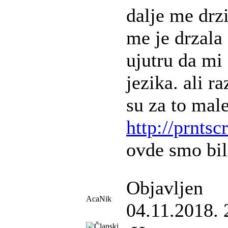
dalje me drz
me je drzala
ujutru da mi 
jezika. ali 
su za to male
http://prnts
ovde smo bili
Objavljen
AcaNik
04.11.2018. 