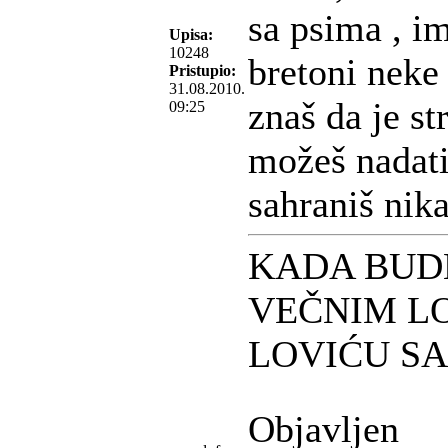
sa psima , i
Upisa:
10248
bretoni neke
Pristupio:
31.08.2010.
znaš da je st
09:25
možeš nadati
sahraniš nik
KADA BUD
VEČNIM L
LOVIĆU S
Objavljen