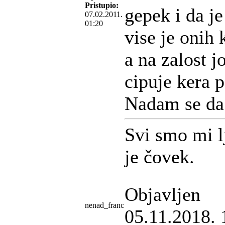
Pristupio:
gepek i da je
07.02.2011.
01:20
vise je onih 
a na zalost j
cipuje kera p
Nadam se da 
Svi smo mi lj
je čovek.
Objavljen
nenad_franc
05.11.2018. 