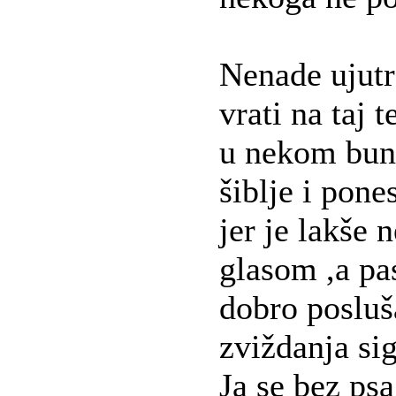
Nenade ujutr
vrati na taj 
u nekom bun
šiblje i pone
jer je lakše 
glasom ,a pas
dobro posluša
zviždanja sig
Ja se bez psa