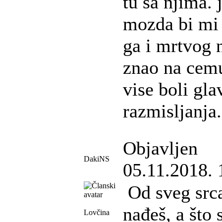
tu sa njima. 
mozda bi mi 
ga i mrtvog 
znao na cem
vise boli gla
razmisljanja.
Objavljen
DakiNS
05.11.2018. 
Od sveg srca
nađeš, a što 
Lovčina