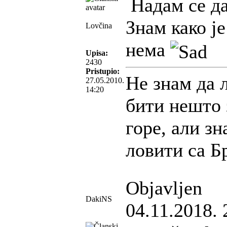
Надам се да
Знам како ј
Lovčina
нема
Upisa:
2430
Pristupio:
Не знам да 
27.05.2010.
14:20
бити нешто 
горе, али зн
ловити са Б
Objavljen
DakiNS
04.11.2018. 