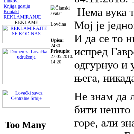
Linkovi
Knjiga gostiju
Нема вука 
Kontakt
REKLAMIRANJE
Мој је једно
REKLAME
Lovčina
И да се то н
Upisa:
2430
испред Гавре
Pristupio:
27.05.2010.
одгурнуо и 
14:20
њега, никад
Не знам да 
бити нешто 
горе, али зн