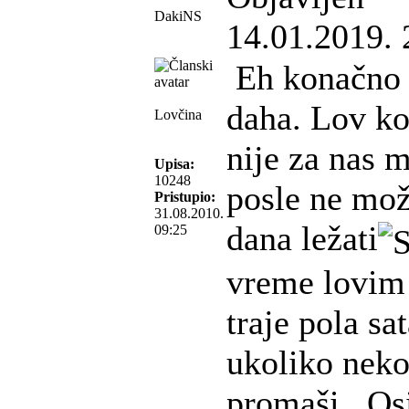
DakiNS
14.01.2019. 
Eh konačno 
daha. Lov k
Lovčina
nije za nas m
Upisa:
10248
posle ne mo
Pristupio:
31.08.2010.
dana ležati
09:25
vreme lovim 
traje pola sa
ukoliko neko
promaši . Osi