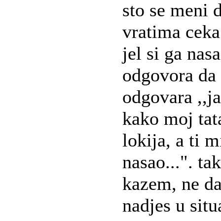
sto se meni d
vratima ceka 
jel si ga nas
odgovora da
odgovara ,,j
kako moj tat
lokija, a ti 
nasao...". ta
kazem, ne da
nadjes u situ