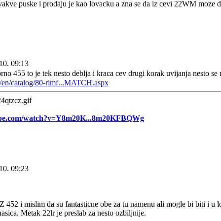
vakve puske i prodaju je kao lovacku a zna se da iz cevi 22WM moze da 
10. 09:13
rno 455 to je tek nesto deblja i kraca cev drugi korak uvijanja nesto s
/en/catalog/80-rimf...MATCH.aspx
tube.com/watch?v=Y8m20K...8m20KFBQWg
10. 09:23
 452 i mislim da su fantasticne obe za tu namenu ali mogle bi biti i u lo
sica. Metak 22lr je preslab za nesto ozbiljnije.