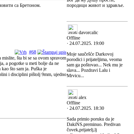
 ловити са Бретоном.
породици живот и здравље.
davorcalic
Offline
· 24.07.2025. 19:00
#68
Moje saučešće Darkovoj
a mislite, šta bi se sa ovom spravom
porodici i prijateljima, veoma
ja, a pogotke u meti bolje da ne
sam ga poštovao... Nek mu je
a kao što sam ja. Puška je
slava... Pozdravi Lalu i
ni i disciplini pištolj 9mm, ujedno
Mrvicu...
alex
Offline
· 24.07.2025. 18:30
Sada primio poruku da je
DakiNS.preminuo. Predivan
čovek,prijatelj,lj