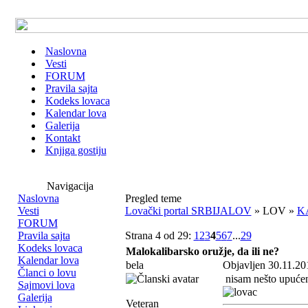
Naslovna
Vesti
FORUM
Pravila sajta
Kodeks lovaca
Kalendar lova
Galerija
Kontakt
Knjiga gostiju
Navigacija
Naslovna
Pregled teme
Vesti
Lovački portal SRBIJALOV
» LOV »
K
FORUM
Pravila sajta
Strana 4 od 29:
1
2
3
4
5
6
7
...
29
Kodeks lovaca
Malokalibarsko oružje, da ili ne?
Kalendar lova
bela
Objavljen 30.11.20
Članci o lovu
nisam nešto upućen 
Sajmovi lova
Galerija
Veteran