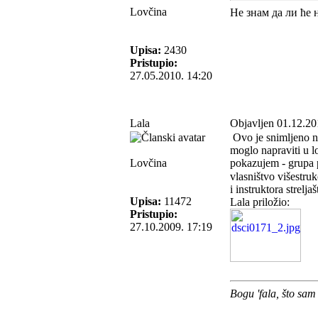
Lovčina
Не знам да ли ће 
Upisa:
2430
Pristupio:
27.05.2010. 14:20
Lala
Objavljen 01.12.20
Ovo je snimljeno na 
moglo napraviti u l
Lovčina
pokazujem - grupa 
vlasništvo višestru
i instruktora streljaš
Upisa:
11472
Lala priložio:
Pristupio:
27.10.2009. 17:19
Bogu 'fala, što sam