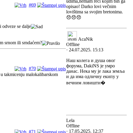
udima,nemam reci kojim bih ga
#69
opisao! Darko lovi večnim
lovištima sa svojim bretonima.
😞😞😞
 odveze se dalje
AcaNik
nom srnom ili srndaćem?
Offline
· 24.07.2025. 15:13
Наш колега и душа овог
форума, DakiNS је умро
#70
данас. Нека му је лака земља
ca u takmicenju malokalibarskom
и да има одличну екипу у
вечним ловишти�
Lela
Offline
· 17.05.2025. 12:37
#71