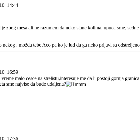
10. 14:44
je zbog mesa ali ne razumem da neko stane kolima, upuca srne, sedne i
io nekog . možda tebe Aco pa ko je lud da ga neko prijavi sa odstrelje
10. 16:59
vreme malo cesce na strelistu,interesuje me da li postoji gornja grani
eta sme najvise da bude udaljena?
10. 17:36