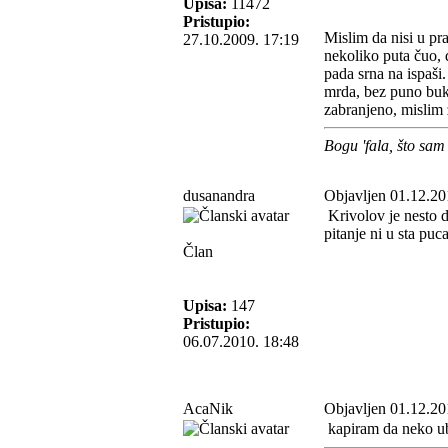
Upisa:
11472
Pristupio:
Mislim da nisi u pr
27.10.2009. 17:19
nekoliko puta čuo, 
pada srna na ispaši.
mrda, bez puno buke,
zabranjeno, mislim z
Bogu 'fala, što sam
dusanandra
Objavljen 01.12.20
Krivolov je nesto 
pitanje ni u sta
Član
Upisa:
147
Pristupio:
06.07.2010. 18:48
AcaNik
Objavljen 01.12.20
kapiram da neko ubi