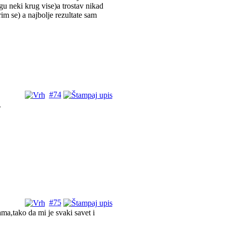
ngu neki krug vise)a trostav nikad
m se) a najbolje rezultate sam
#74
.
#75
a,tako da mi je svaki savet i