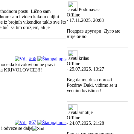
Podunavac
prethodnom postu. Lično sam
Offline
dnom sam i video kako u daljini
· 17.11.2025. 20:08
e iz brojnih vikendica tuklo sve što
tući sa tim oružjem, ali je
Поздрав другари. Дуго ме
није било.
krilas
#66
Offline
oce da krivolovi on ne pravi
· 25.07.2025. 13:27
m na KRIVOLOVCE)!!!
Bog da mu dusu oprosti.
Pozdrav Daki, vidimo se u
vecnim lovistima !
arnotije
Offline
#67
· 24.07.2025. 21:28
i odveze se dalje
Бог да му душу прости,