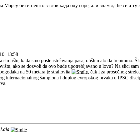
на Марсу бити нешто за лов када оду горе, али знам да ће се и ту
10. 13:58
strelištu, kada smo posle istrčavanja pasa, otišli malo da treniramo. Št
ovištu, ako se dozvoli da ovo bude upotrebljavano u lovu? Na slici sam 
pogodaka na 50 metara je strahovita
, čak i za prosečnog strelc
kog internacionalnog šampiona i duplog evropskog prvaka u IPSC discipli
tva.
 Lala