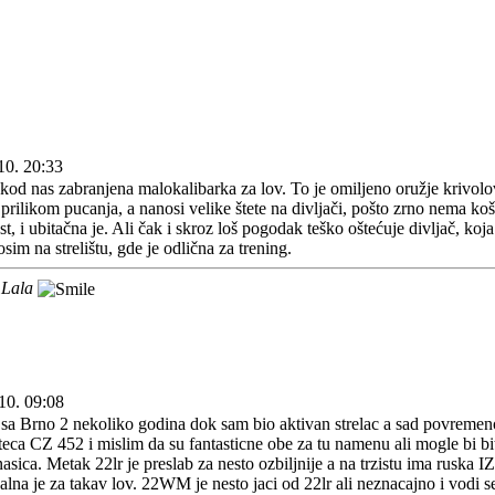
10. 20:33
e kod nas zabranjena malokalibarka za lov. To je omiljeno oružje krivolo
prilikom pucanja, a nanosi velike štete na divljači, pošto zrno nema koš
t, i ubitačna je. Ali čak i skroz loš pogodak teško oštećuje divljač, ko
osim na strelištu, gde je odlična za trening.
 Lala
10. 09:08
sa Brno 2 nekoliko godina dok sam bio aktivan strelac a sad povremeno
eca CZ 452 i mislim da su fantasticne obe za tu namenu ali mogle bi biti 
asica. Metak 22lr je preslab za nesto ozbiljnije a na trzistu ima rus
na je za takav lov. 22WM je nesto jaci od 22lr ali neznacajno i vodi s