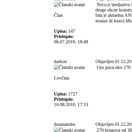
Neco,u streljastvu 
druge slicne konstr
Član
bila je aktuelna AN
trostav ili lezeci.
Upisa:
147
Pristupio:
06.07.2010. 18:48
darkon
Objavljen 01.12.20
I ko puca oko 270 k
Lovčina
Upisa:
1727
Pristupio:
16.08.2010. 17:33
dusanandra
Objavljen 01.12.20
270 krugova od 30 h