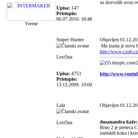
su dozvolili uvoz o
Upisa:
147
Pristupio:
06.07.2010. 18:48
Vreme
Sniper Hunter
Objavljen 01.12.20
Ma izasla je nova b
http://www.czub.cz
Lovčina
Upisa:
4753
http://www.you
Pristupio:
13.12.2009. 10:00
Lala
Objavljen 01.12.20
dusanandra kaže:
Lovčina
Brno 2 je preteca CZ
sumskih koka i krzna