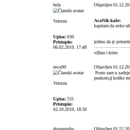
bela
Objavljen 01.12.20
AcaNik kaže:
Veteran
kapiram da neko ubi
Upisa:
930
jedino da je primet
Pristupio:
06.02.2010. 17:48
vižlan i terier
neca90
Objavljen 01.12.20
Posto sam u zadnje 
puskom,tj koliko m
Veteran
Upisa:
531
Pristupio:
02.10.2010. 18:30
dusanandra
Objavljen 01.12.20