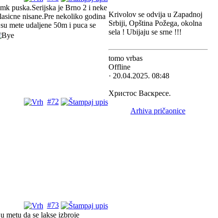
mk puska.Serijska je Brno 2 i neke
Krivolov se odvija u Zapadnoj
lasicne nisane.Pre nekoliko godina
Srbiji, Opština Požega, okolna
 su mete udaljene 50m i puca se
sela ! Ubijaju se srne !!!
tomo vrbas
Offline
· 20.04.2025. 08:48
Христос Васкресе.
#72
Arhiva pričaonice
#73
u metu da se lakse izbroje