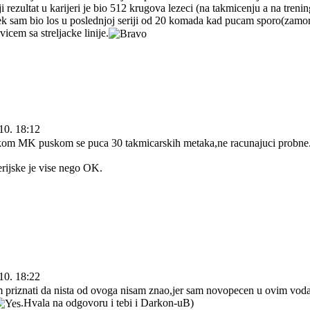
 rezultat u karijeri je bio 512 krugova lezeci (na takmicenju a na treni
 sam bio los u poslednjoj seriji od 20 komada kad pucam sporo(zamori
icem sa streljacke linije.
10. 18:12
kom MK puskom se puca 30 takmicarskih metaka,ne racunajuci probne
rijske je vise nego OK.
10. 18:22
riznati da nista od ovoga nisam znao,jer sam novopecen u ovim vodam
.Hvala na odgovoru i tebi i Darkon-uB)