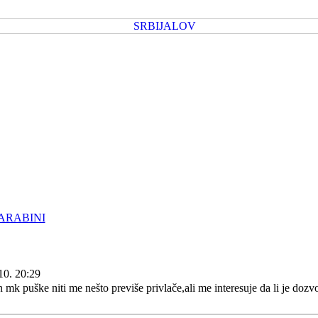
ARABINI
10. 20:29
mk puške niti me nešto previše privlače,ali me interesuje da li je dozvo