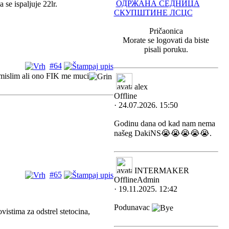
ОДРЖАНА СЕДНИЦА
se ispaljuje 22lr.
СКУПШТИНЕ ЛСЦС
Pričaonica
Morate se logovati da biste
pisali poruku.
#64
e mislim ali ono FIK me muci
alex
Offline
· 24.07.2026. 15:50
Godinu dana od kad nam nema
našeg DakiNS😭😭😭😭😭.
INTERMAKER
#65
Offline
Admin
· 19.11.2025. 12:42
Podunavac
vistima za odstrel stetocina,