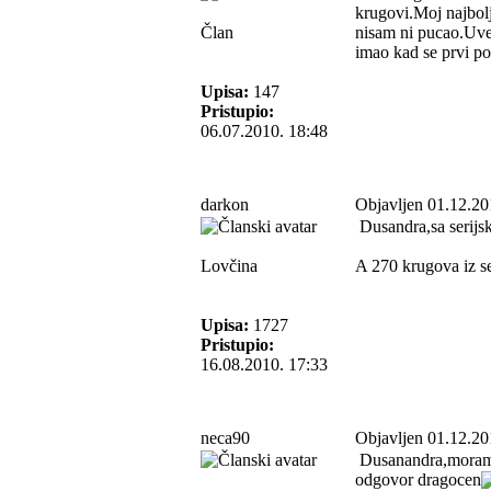
krugovi.Moj najbolji
Član
nisam ni pucao.Uvek
imao kad se prvi pov
Upisa:
147
Pristupio:
06.07.2010. 18:48
darkon
Objavljen 01.12.20
Dusandra,sa serijs
Lovčina
A 270 krugova iz se
Upisa:
1727
Pristupio:
16.08.2010. 17:33
neca90
Objavljen 01.12.20
Dusanandra,moram p
odgovor dragocen