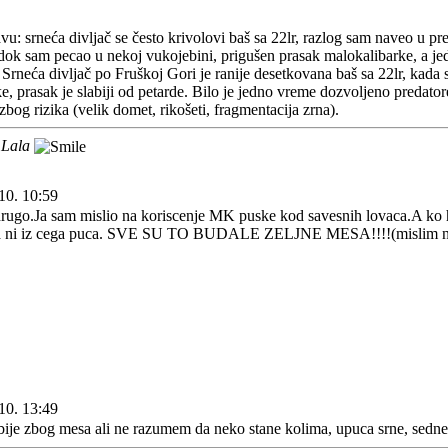
avu: srneća divljač se često krivolovi baš sa 22lr, razlog sam naveo u 
dok sam pecao u nekoj vukojebini, prigušen prasak malokalibarke, a je
 Srneća divljač po Fruškoj Gori je ranije desetkovana baš sa 22lr, kada s
 prasak je slabiji od petarde. Bilo je jedno vreme dozvoljeno predatore 
bog rizika (velik domet, rikošeti, fragmentacija zrna).
 Lala
10. 10:59
drugo.Ja sam mislio na koriscenje MK puske kod savesnih lovaca.A ko h
 puca ni iz cega puca. SVE SU TO BUDALE ZELJNE MESA!!!!(misli
10. 13:49
je zbog mesa ali ne razumem da neko stane kolima, upuca srne, sedne 