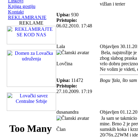
Linkovi
vižlan i terier
Knjiga gostiju
Kontakt
Upisa:
930
REKLAMIRANJE
Pristupio:
REKLAME
06.02.2010. 17:48
Lala
Objavljen 30.11.20
Bela, najstrožije j
zbog slabog praska 
Lovčina
vrlo dobru preciznos
Ne volim je videti, 
Upisa:
11472
Bogu 'fala, što sam
Pristupio:
27.10.2009. 17:19
dusanandra
Objavljen 01.12.20
Ja sam se takmicio 
mine. Brno 2 je pret
Član
sumskih koka i krzn
20/76x.22WM i ideal