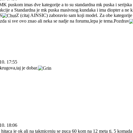
MK puskom imas dve kategorije a to su standardna mk puska i serijska 
ukcije a Standardna je mk puska masivnog kundaka i ima diopter a ne k
S
Z (citaj AINSIC) zaboravio sam koji model. Za obe kategorije
Mozda si sve ovo znao ali neka se nadje na forumu,lepa je tema.Pozdrav
10. 17:55
rugova,taj je dobar.
10. 18:06
itaca je ok ali na takmicenju se puca 60 kom na 12 meta tj. 5 komada 