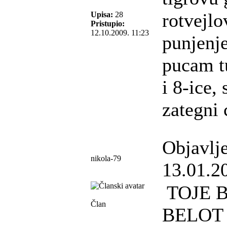
rotvejlo
Upisa:
28
Pristupio:
12.10.2009. 11:23
punjenje
pucam t
i 8-ice, 
zategni 
Objavlj
nikola-79
13.01.2
TOJE B
Član
BELOT 