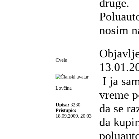
druge.
Poluaut
nosim na
Objavlj
Cvele
13.01.2
I ja sam
Lovčina
vreme 
da se ra
Upisa:
3230
Pristupio:
18.09.2009. 20:03
da kupim
poluauto