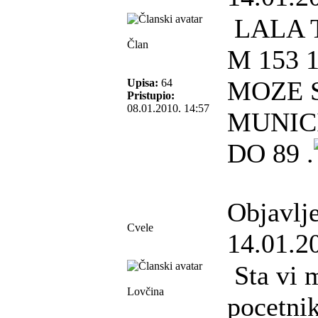
LALA 
Član
M 153 1
MOZE 
Upisa:
64
Pristupio:
08.01.2010. 14:57
MUNICI
DO 89 .
Objavlj
Cvele
14.01.2
Sta vi m
Lovčina
pocetnik