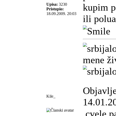
kupim p
Upisa:
3230
Pristupio:
18.09.2009. 20:03
ili polu
mene živ
Objavlj
Kile_
14.01.2
cvele pa