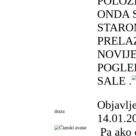
POLOZ
ONDA S
STARO
PRELA
NOVIJ
POGLE
SALE .
Objavlj
draza
14.01.2
Pa ako 