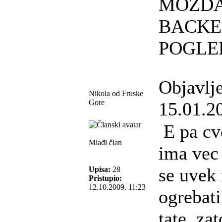
MOZDA
BACKE
POGLED
Objavlj
Nikola od Fruske
Gore
15.01.2
E pa cv
Mlađi član
ima vec
se uvek
Upisa:
28
Pristupio:
12.10.2009. 11:23
ogrebati
tate, zat