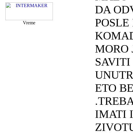
DA OD
POSLE
Vreme
KOMAD
MORO J
SAVITI
UNUTR
ETO B
.TREB
IMATI 
ZIVOT