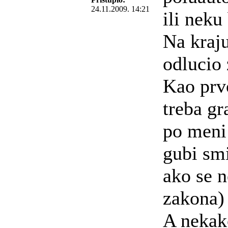
24.11.2009. 14:21
ili neku
Na kraj
odlucio 
Kao prv
treba gr
po meni
gubi sm
ako se 
zakona)
A nekak