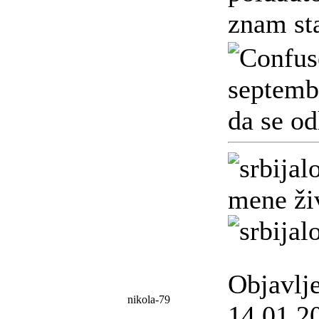
znam sta
septemb
da se od
mene živ
Objavlj
nikola-79
14.01.2