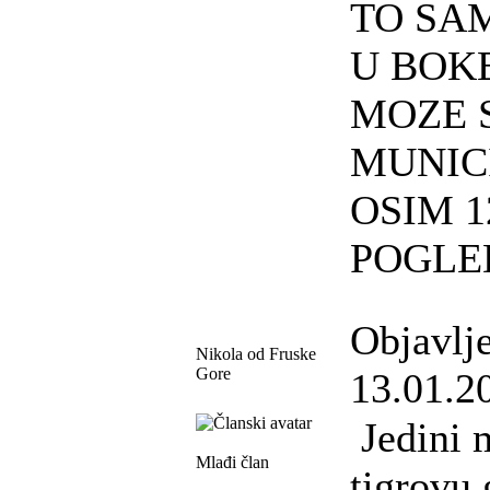
TO SA
U BOK
MOZE 
MUNIC
OSIM 1
POGLE
Objavlj
Nikola od Fruske
Gore
13.01.2
Jedini 
Mlađi član
tigrovu 