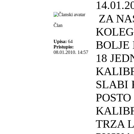
14.01.2
ZA NA
Član
KOLEG
BOLJE 
Upisa:
64
Pristupio:
08.01.2010. 14:57
18 JE
KALIB
SLABI
POSTO 
KALIB
TRZA 