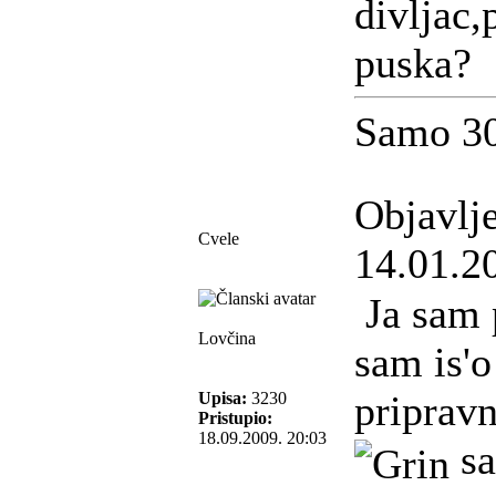
divljac,p
puska?
Samo 30
Objavlj
Cvele
14.01.2
Ja sam 
Lovčina
sam is'o
pripravn
Upisa:
3230
Pristupio:
18.09.2009. 20:03
sa