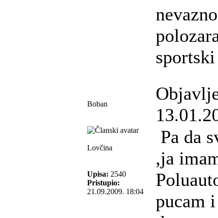
nevazno 
polozara
sportski 
Objavlj
Boban
13.01.2
Pa da s
Lovčina
,ja imam
Poluaut
Upisa:
2540
Pristupio:
21.09.2009. 18:04
pucam i 