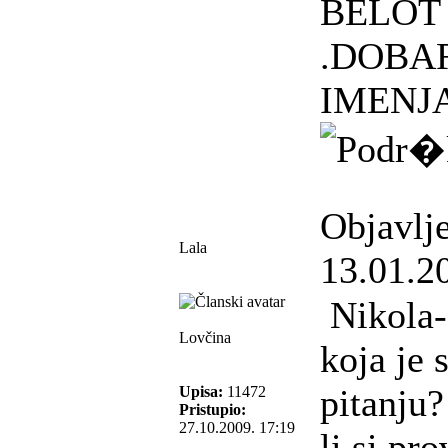
BELOT
.DOBA
IMENJA
Objavlj
Lala
13.01.2
Nikola-7
Lovčina
koja je 
pitanju?
Upisa:
11472
Pristupio:
27.10.2009. 17:19
li si pr