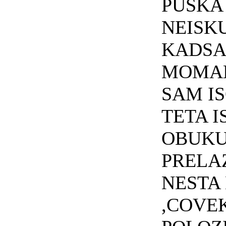
PUSKA 
NEISKU
KADSA
MOMAK
SAM I
TETA I
OBUKU
PRELA
NESTA
,COVE