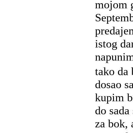
mojom g
Septemb
predaje
istog da
napuni
tako da 
dosao sa
kupim bo
do sada 
za bok, 