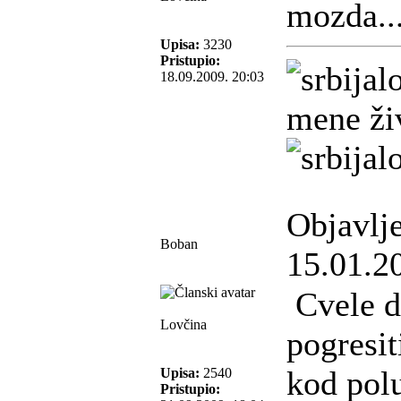
mozda..
Upisa:
3230
Pristupio:
18.09.2009. 20:03
mene živ
Objavlj
Boban
15.01.2
Cvele d
Lovčina
pogresit
kod polu
Upisa:
2540
Pristupio: