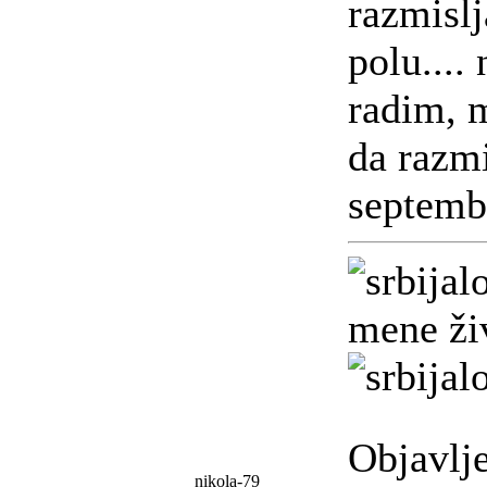
razmislj
polu....
radim, 
da razm
septembr
mene živ
Objavlj
nikola-79