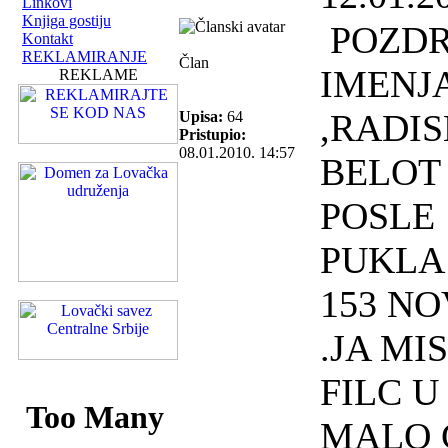
Linkovi
Knjiga gostiju
POZDR
Kontakt
REKLAMIRANJE
Član
IMENJ
REKLAME
,RADIS
Upisa:
64
Pristupio:
08.01.2010. 14:57
BELOT 
POSLE
PUKLA
153 N
.JA MI
FILC 
MALO 