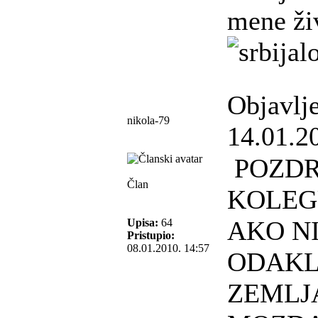
mene živ
Objavlj
nikola-79
14.01.2
POZDR
Član
KOLEG
AKO NI
Upisa:
64
Pristupio:
08.01.2010. 14:57
ODAKL
ZEMLJA