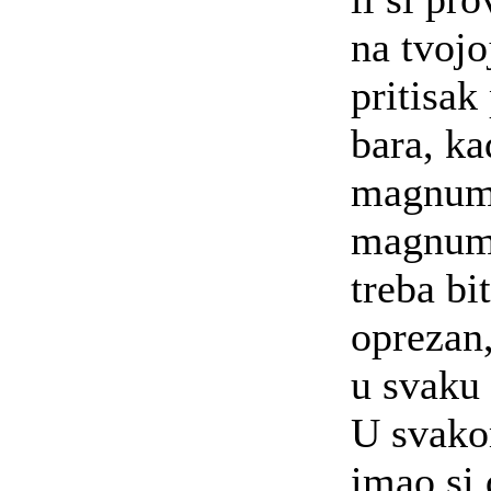
na tvojo
pritisak
bara, ka
magnum 
magnum
treba bi
oprezan,
u svaku 
U svako
imao si 