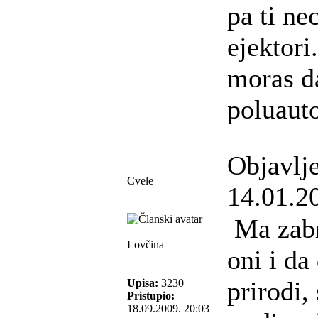
pa ti nec
ejektori
moras da
poluaut
Objavlj
Cvele
14.01.2
Ma zab
Lovčina
oni i da
prirodi,
Upisa:
3230
Pristupio:
18.09.2009. 20:03