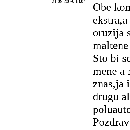
21.09.2009. 18:04
Obe kom
ekstra,a
oruzija 
maltene 
Sto bi s
mene a 
znas,ja 
drugu al
poluaut
Pozdrav