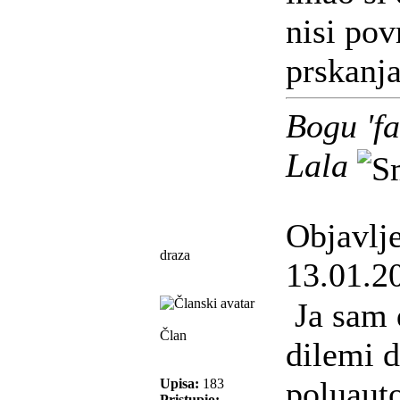
nisi pov
prskanj
Bogu 'fa
Lala
Objavlj
draza
13.01.2
Ja sam 
Član
dilemi 
poluaut
Upisa:
183
Pristupio: