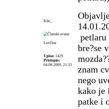
Objavlj
Kile_
14.01.2
petlaru 
Lovčina
bre?se 
mozda?
Upisa:
1429
Pristupio:
04.08.2009. 21:33
znam cve
nego uv
kako je 
patke i 