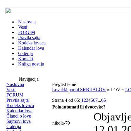
Naslovna
Vesti
FORUM
Pravila sajta
Kodeks lovaca
Kalendar lova
Galerija
Kontakt
Knjiga gostiju
Navigacija
Naslovna
Pregled teme
Vesti
Lovački portal SRBIJALOV
» LOV »
LO
FORUM
Pravila sajta
Strana 4 od 65:
1
2
3
4
5
6
7
...
65
Kodeks lovaca
Poluautomati ili dvocevke?
Kalendar lova
Objavlj
Članci o lovu
Sajmovi lova
nikola-79
12.01.2
Galerija