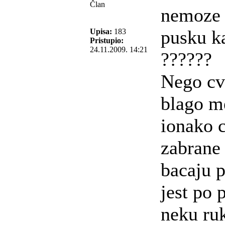
Član
nemoze 
pusku k
Upisa:
183
Pristupio:
24.11.2009. 14:21
??????
Nego cv
blago m
ionako c
zabrane 
bacaju p
jest po p
neku ruk