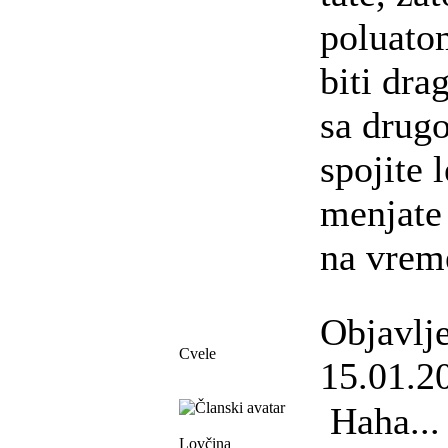
poluatom
biti dra
sa drug
spojite 
menjate
na vrem
Objavlj
Cvele
15.01.2
Haha...
Lovčina