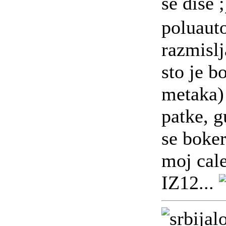
se dise 
poluaut
razmislj
sto je b
metaka) 
patke, g
se boker
moj cale
IZ12...