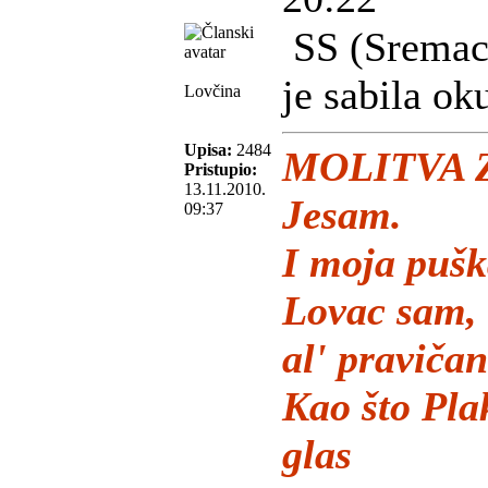
SS (Sremac i
je sabila ok
Lovčina
Upisa:
2484
MOLITVA 
Pristupio:
13.11.2010.
Jesam.
09:37
I moja pušk
Lovac sam,
al' pravičan
Kao što Pla
glas