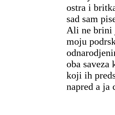
ostra i brit
sad sam pis
Ali ne brini
moju podrsk
odnarodjen
oba saveza 
koji ih pred
napred a ja c