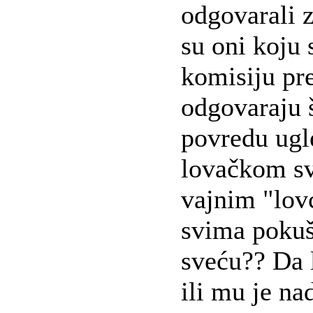
odgovarali z
su oni koju 
komisiju pre
odgovaraju š
povredu ugl
lovačkom sv
vajnim "lov
svima pokuš
sveću?? Da l
ili mu je na