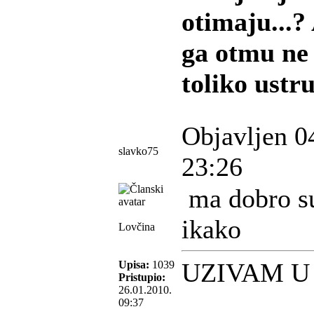
otimaju...?
ga otmu ne 
toliko ustr
Objavljen 0
slavko75
23:26
ma dobro su
ikako
Lovčina
UZIVAM U
Upisa:
1039
Pristupio:
26.01.2010.
09:37