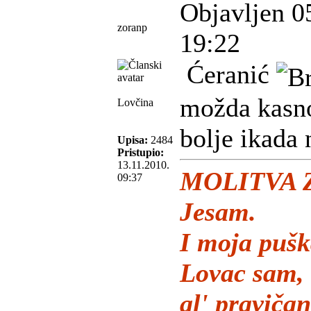
Objavljen 0
zoranp
19:22
Ćeranić
možda kasno 
Lovčina
bolje ikada 
Upisa:
2484
Pristupio:
13.11.2010.
MOLITVA 
09:37
Jesam.
I moja pušk
Lovac sam,
al' pravičan