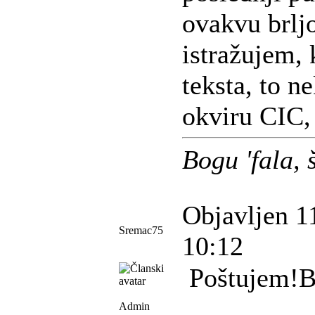
ovakvu brlj
istražujem, 
teksta, to n
okviru CIC,
Bogu 'fala, 
Objavljen 1
Sremac75
10:12
Poštujem!B
Admin