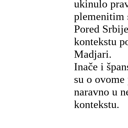
ukinulo pra
plemenitim 
Pored Srbij
kontekstu p
Madjari.
Inače i špan
su o ovome 
naravno u n
kontekstu.