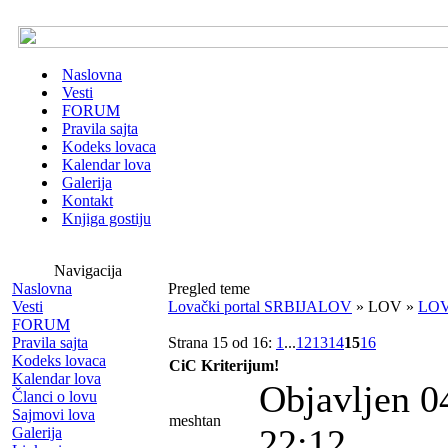
Naslovna
Vesti
FORUM
Pravila sajta
Kodeks lovaca
Kalendar lova
Galerija
Kontakt
Knjiga gostiju
Navigacija
Naslovna
Pregled teme
Vesti
Lovački portal SRBIJALOV
» LOV »
LOV
FORUM
Pravila sajta
Strana 15 od 16:
1
...
12
13
14
15
16
Kodeks lovaca
CiC Kriterijum!
Kalendar lova
Objavljen 0
Članci o lovu
Sajmovi lova
meshtan
22:12
Galerija