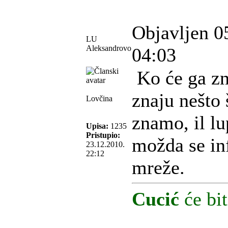
Objavljen 0
LU
Aleksandrovo
04:03
Ko će ga zn
znaju nešto 
Lovčina
znamo, il lu
Upisa:
1235
Pristupio:
možda se i
23.12.2010.
22:12
mreže.
Cucić
će bit