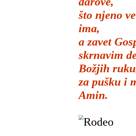
darove,
što njeno ve
ima,
a zavet Gos
skrnavim de
Božjih ruku
za pušku i 
Amin.