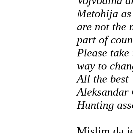
Vojvodina a
Metohija as
are not the
part of coun
Please take 
way to chang
All the best
Aleksandar 
Hunting ass
Mislim da j