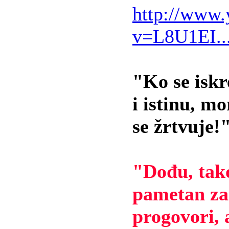
http://www
v=L8U1EI.
"Ko se iskr
i istinu, m
se žrtvuje!
"Dođu, tak
pametan za
progovori, 