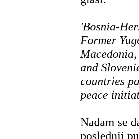
'Bosnia-Her
Former Yugo
Macedonia, 
and Slovenia
countries pa
peace initiat
Nadam se da
poslednji pu