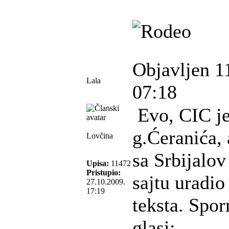
Objavljen 1
Lala
07:18
Evo, CIC je
g.Ćeranića, 
Lovčina
sa Srbijalo
Upisa:
11472
Pristupio:
sajtu uradio
27.10.2009.
17:19
teksta. Spor
glasi: