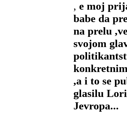
,
e moj prij
babe da pre
na prelu ,ve
svojom glav
politikant
konkretnim
,a i to se 
glasilu Lori
Jevropa...