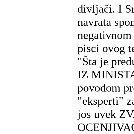
divljači. I S
navrata spo
negativnom 
pisci ovog t
"Šta je pr
IZ MINISTA
povodom pre
"eksperti" z
jos uvek Z
OCENJIVAČI