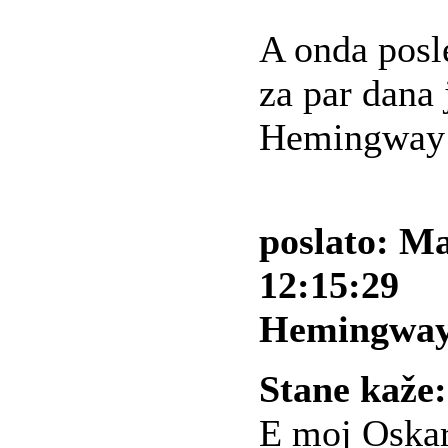
A onda posl
za par dana j
Hemingway 
poslato: Ma
12:15:29
Hemingway
Stane kaže:
E moj Oskare