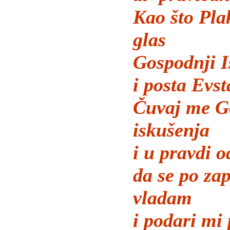
Kao što Pla
glas
Gospodnji I
i posta Evsta
Čuvaj me G
iskušenja
i u pravdi o
da se po za
vladam
i podari mi 