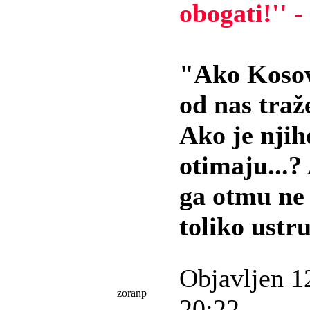
obogati!'' 
"Ako Kosovo
od nas traž
Ako je njih
otimaju...?
ga otmu ne 
toliko ustr
Objavljen 1
zoranp
20:22