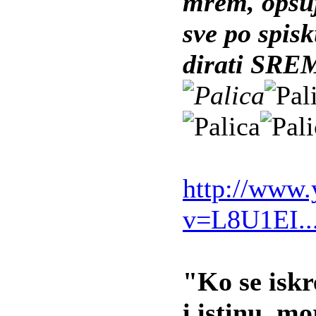
mrem, opsuj
sve po spis
dirati SRE
http://www
v=L8U1EI.
"Ko se iskr
i istinu, m