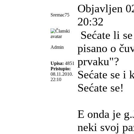
Objavljen 0
Sremac75
20:32
Sećate li se
pisano o č
Admin
prvaku"?
Upisa:
4851
Pristupio:
Sećate se i 
08.11.2010.
22:10
Sećate se!
E onda je g.
neki svoj paz