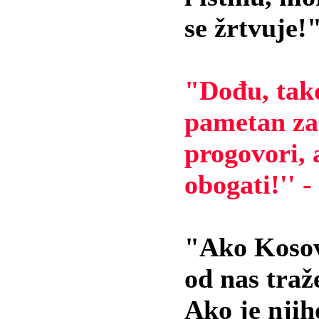
se žrtvuje!
"Dođu, tak
pametan za
progovori, 
obogati!'' 
"Ako Kosovo
od nas traž
Ako je njih