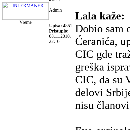
Admin
Lala kaže:
Vreme
Dobio sam o
Upisa:
4851
Pristupio:
08.11.2010.
Ćeranića, u
22:10
CIC gde traž
greška ispra
CIC, da su 
delovi Srbij
nisu članov