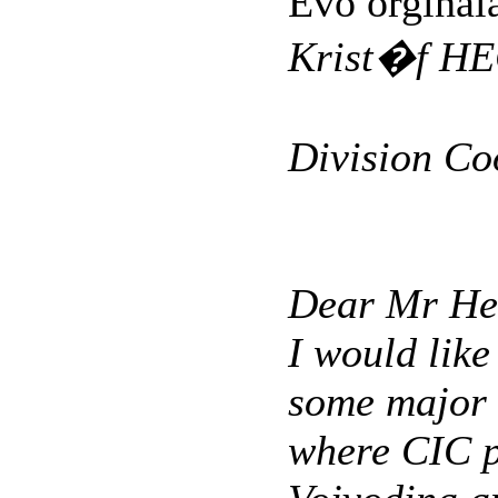
Evo orginal
Krist�f H
Division Co
Dear Mr He
I would like
some major 
where CIC p