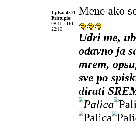
Mene ako se s
Upisa:
4851
Pristupio:
08.11.2010.
22:10
Udri me, ub
odavno ja 
mrem, opsuj
sve po spis
dirati SRE