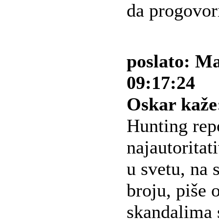
da progovori
poslato: Ma
09:17:24
Oskar kaže
Hunting rep
najautoritat
u svetu, na 
broju, piše
skandalima 