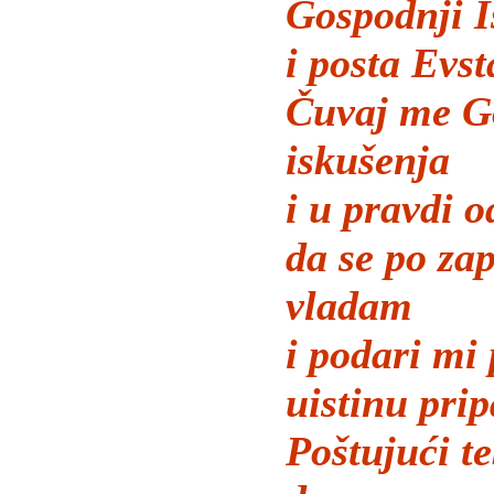
Gospodnji I
i posta Evsta
Čuvaj me G
iskušenja
i u pravdi o
da se po za
vladam
i podari mi 
uistinu prip
Poštujući te