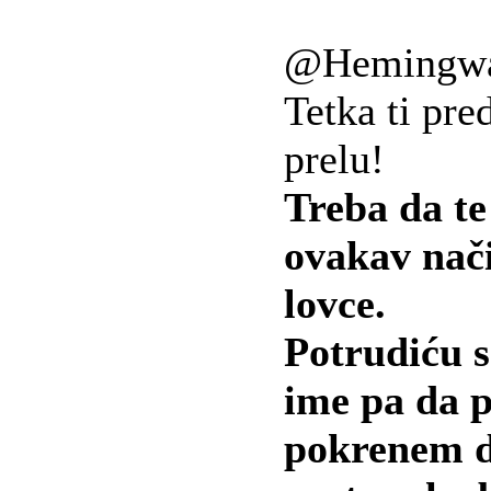
@Hemingw
Tetka ti pre
prelu!
Treba da te
ovakav nači
lovce.
Potrudiću s
ime pa da 
pokrenem di