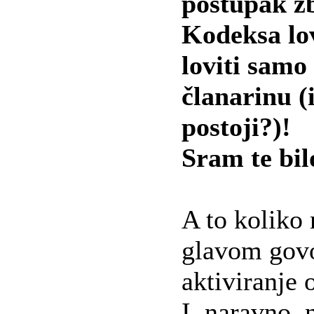
postupak z
Kodeksa lo
loviti samo
članarinu (i
postoji?)!
Sram te bil
A to koliko
glavom govo
aktiviranje 
I, naravno, 