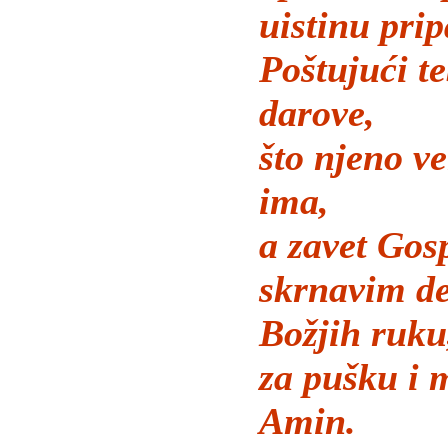
uistinu prip
Poštujući te
darove,
što njeno ve
ima,
a zavet Gos
skrnavim de
Božjih ruku
za pušku i 
Amin.