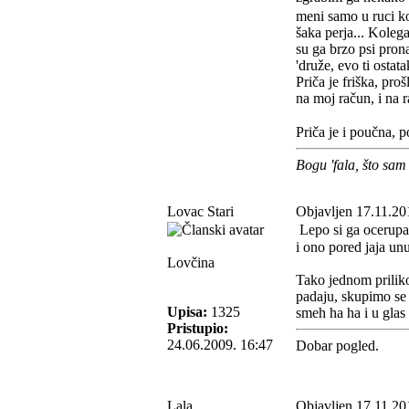
meni samo u ruci ko
šaka perja... Koleg
su ga brzo psi prona
'druže, evo ti ostat
Priča je friška, pro
na moj račun, i na 
Priča je i poučna, 
Bogu 'fala, što sam
Lovac Stari
Objavljen 17.11.20
Lepo si ga ocerupao
i ono pored jaja unu
Lovčina
Tako jednom priliko
padaju, skupimo se m
Upisa:
1325
smeh ha ha i u glas
Pristupio:
24.06.2009. 16:47
Dobar pogled.
Lala
Objavljen 17.11.20