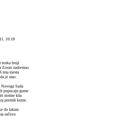
11. 16:18
 tenka bruji
a Zoran zadremao
oš ima mesta
da je stao.
iz Novoga Sada
h popucaju gume
ri stotine kila
moj premili kume.
uke do lakata
bog sačuva