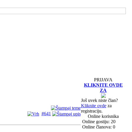
PRIJAVA
KLIKNITE OVDE
ZA
Još uvek niste član?
Kliknite ovde
za
registraciju.
#641
Online korisnika
Online gostiju: 20
Online članova: 0