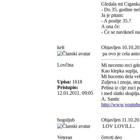
Gledala mi Ciganka 
- Do 35. godine neće
Ja je pitam:
- A poslije 35.?
A ona će:
- Će se navikneš na 
kelt
Objavljen 10.10.20
pa ovo je cela anto
Lovčina
Mi necemo reci gde
Kao klepka suplja,
Mi hocemo dela veli
Upisa:
1618
Zuljeva i znoja, stra
Pristupio:
Pelina iz cije zuci 
12.01.2011. 09:05
i med slatki skuplja
A. Santic
http://www.youtub
bogoljub
Objavljen 11.10.20
LOV LOVILI...
Veteran
četvrti deo