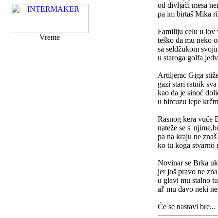
od divljači mesa ne
pa im birtaš Mika r
Familiju celu u lov
Vreme
teško da mu neko od
sa seldžukom svoj
u staroga golfa jedva
Artiljerac Giga sti
gazi stari ratnik sva
kao da je sinoć doli
u bircuzu lepe krčm
Rasnog kera vuče Br
nateže se s' njime,
pa na kraju ne znaš 
ko tu koga stvarno 
Novinar se Brka ukl
jer još pravo ne zna 
u glavi mu stalno t
al' mu đavo neki ne
Će se nastavi bre...