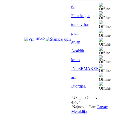
rk
Finnskogen
tomo vrbas
pwn
#642
givan
AcaNik
krilas
INTERMAKER
arli
DjordjeL
Ukupno članova:
4,484
Najnoviji član:
Lovac
Meraklija