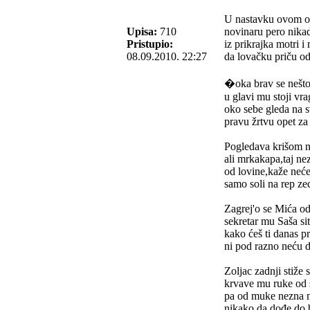
U nastavku ovom ope
Upisa:
710
novinaru pero nikad
Pristupio:
iz prikrajka motri i 
08.09.2010. 22:27
da lovačku priču od
�oka brav se nešto 
u glavi mu stoji vra
oko sebe gleda na s
pravu žrtvu opet za
Pogledava krišom n
ali mrkakapa,taj ne
od lovine,kaže neće 
samo soli na rep zec
Zagrej'o se Mića od 
sekretar mu Saša si
kako ćeš ti danas p
ni pod razno neću d
Zoljac zadnji stiže 
krvave mu ruke od 
pa od muke nezna n
nikako da dođe do 