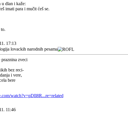
u dlan i kaže:
š imati para i mučit ćeš se.
to.
11. 17:13
logija lovackih narodnih pesama
 praznina zveci
kih bez reci-
danja i vere,
pcela bere
.
e.com/watch?v=pDIl8R...re=related
11. 11:46