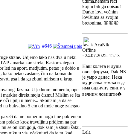
udima,nemam reci
kojim bih ga opisao!
Darko lovi večnim
lovištima sa svojim
bretonima. 😞😞😞
AcaNik
#646
Offline
· 24.07.2025. 15:13
 druge strane. Udjemo tako nas dva u neku
 TAP - marka kao strela, Kastor zategao.
Наш колега и душа
r leti na aport, medjutim, petao je dobio u
овог форума, DakiNS
rku, kako petao zastane, čim na komandu
је умро данас. Нека
zavrti psa i da ga zbuni mirisom u krug,
му је лака земља и да
има одличну екипу у
kolovanog' fazana. U jednom momentu, opet
вечним ловишти�
 i markira direkt moju čizmu! Mislim se šta
 oči i pilji u mene... Skontam ja da se
kad na bukvalno 5 cm od moje noge zalegao
j, pazeći da ne pomerim nogu i ne pokrenem
kom polako kroz travuljinu pridjem na par
mi se on izmigolji, dok sam ja stisnu šaku,
Lela
em ruku u vis, očekujući da je tu, kad