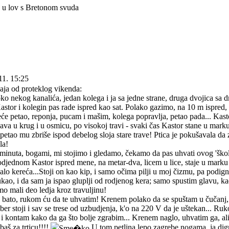
a u lov s Bretonom svuda
11. 15:25
ja od proteklog vikenda:
ko nekog kanalića, jedan kolega i ja sa jedne strane, druga dvojica sa
astor i kolegin pas rade ispred kao sat. Polako gazimo, na 10 m ispred,
će petao, reponja, pucam i mašim, kolega popravlja, petao pada... Kasto
rnjava u krug i u osmicu, po visokoj travi - svaki čas Kastor stane u ma
petao mu zbriše ispod debelog sloja stare trave! Ptica je pokušavala da 
la!
o minuta, bogami, mi stojimo i gledamo, čekamo da pas uhvati ovog 'š
i odjednom Kastor ispred mene, na metar-dva, licem u lice, staje u marku
lo kereća...Stoji on kao kip, i samo očima pilji u moj čizmu, pa podigne
kao, i da sam ja ispao gluplji od rodjenog kera; samo spustim glavu, 
o mali deo ledja kroz travuljinu!
j, bato, rukom ću da te uhvatim! Krenem polako da se spuštam u čučan
ber stoji i sav se trese od uzbudjenja, k'o na 220 V da je uštekan... Ru
 i kontam kako da ga što bolje zgrabim... Krenem naglo, uhvatim ga, ali 
aš za trticu!!!!
U tom petlina lepo zagrebe nogama, ja dign