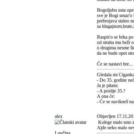
Bogoljubu usta ope
sve je Bogi smaz'o 
prebrojava stalno n
sa blagajnom,brat
Raspis'o se brka po
od straha mu beži o
o drugima nesme što
da ne bude opet str
Će se nastavi bre...
Gledala mi Ciganka 
- Do 35. godine neće
Ja je pitam:
- A poslije 35.?
A ona će:
- Će se navikneš na 
alex
Objavljen 17.11.20
Kolege malo smo z
Ajde neko malo nes
Lovčina