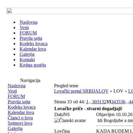
Naslovna
Vesti
FORUM
Pravila sajta
Kodeks lovaca
Kalendar lova
Galerija
Kontakt
Knjiga gostiju
Navigacija
Naslovna
Pregled teme
Vesti
Lovački portal SRBIJALOV
» LOV »
L
FORUM
Pravila sajta
Strana 33 od 44:
1
...
30
31
32
33
34
35
36
...
4
Kodeks lovaca
Lovačke priče - stvarni dogadjaji!
Kalendar lova
DakiNS
Objavljen 10.10.20
Članci o lovu
Idi Bogoljube a mis
Sajmovi lova
Galerija
Lovčina
KADA BUDEM L