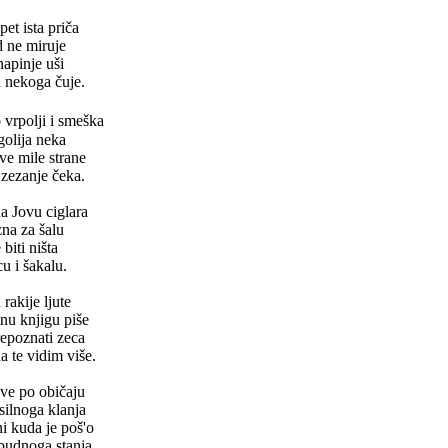
t ista priča
 ne miruje
napinje uši
 nekoga čuje.
vrpolji i smeška
golija neka
ve mile strane
 zezanje čeka.
a Jovu ciglara
zna za šalu
biti ništa
u i šakalu.
rakije ljute
tnu knjigu piše
repoznati zeca
a te vidim više.
sve po običaju
silnoga klanja
i kuda je poš'o
budnoga stanja.