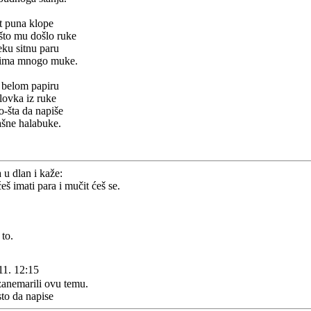
t puna klope
što mu došlo ruke
eku sitnu paru
e,ima mnogo muke.
 belom papiru
lovka iz ruke
-šta da napiše
ašne halabuke.
u dlan i kaže:
š imati para i mučit ćeš se.
to.
11. 12:15
anemarili ovu temu.
to da napise