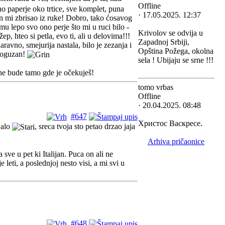
Offline
o paperje oko trtice, sve komplet, puna
· 17.05.2025. 12:37
an mi zbrisao iz ruke! Dobro, tako ćosavog
 mu lepo svo ono perje što mi u ruci bilo -
Krivolov se odvija u
p, hteo si petla, evo ti, ali u delovima!!!
Zapadnoj Srbiji,
aravno, smejurija nastala, bilo je zezanja i
Opština Požega, okolna
ologuzan!
sela ! Ubijaju se srne !!!
 ne bude tamo gde je očekuješ!
tomo vrbas
Offline
· 20.04.2025. 08:48
#647
Христос Васкресе.
Lalo
, sreca tvoja sto petao drzao jaja
Arhiva pričaonice
e u pet ki Italijan. Puca on ali ne
 leti, a poslednjoj nesto visi, a mi svi u
#648