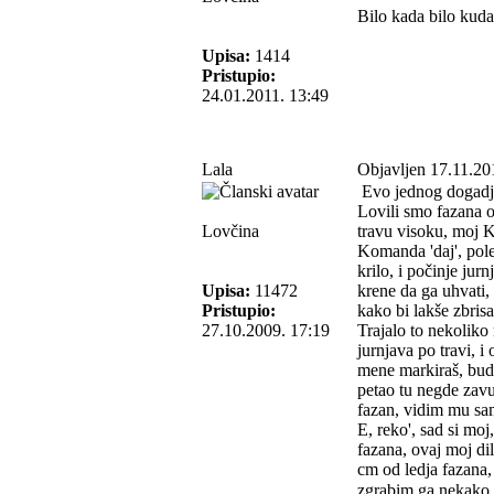
Bilo kada bilo kud
Upisa:
1414
Pristupio:
24.01.2011. 13:49
Lala
Objavljen 17.11.20
Evo jednog dogadja
Lovili smo fazana o
Lovčina
travu visoku, moj K
Komanda 'daj', pole
krilo, i počinje ju
Upisa:
11472
krene da ga uhvati, 
Pristupio:
kako bi lakše zbrisa
27.10.2009. 17:19
Trajalo to nekolik
jurnjava po travi, 
mene markiraš, buda
petao tu negde zavu
fazan, vidim mu sam
E, reko', sad si mo
fazana, ovaj moj dil
cm od ledja fazana,
zgrabim ga nekako b