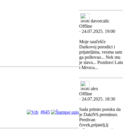
davorcalic
Offline
· 24.07.2025. 19:00
Moje saučešće
Darkovoj porodici i
prijateljima, veoma sam
ga poštovao... Nek mu
je slava... Pozdravi Lalu
i Mrvicu...
alex
Offline
· 24.07.2025. 18:30
Sada primio poruku da
#645
je DakiNS.preminuo.
Predivan
čovek,prijatelj,lj