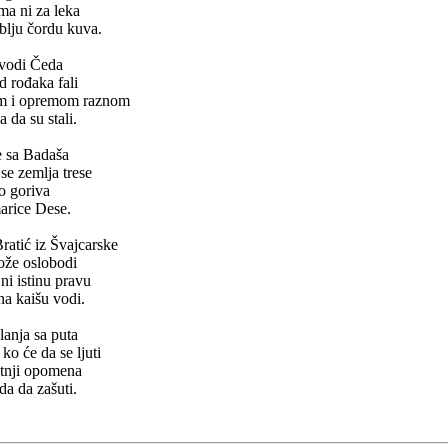
ma ni za leka
iblju čordu kuva.
 vodi Čeda
 rođaka fali
im i opremom raznom
 da su stali.
že sa Badaša
 se zemlja trese
o goriva
arice Dese.
atić iz Švajcarske
bože oslobodi
ni istinu pravu
na kaišu vodi.
anja sa puta
ko će da se ljuti
utnji opomena
da da zašuti.