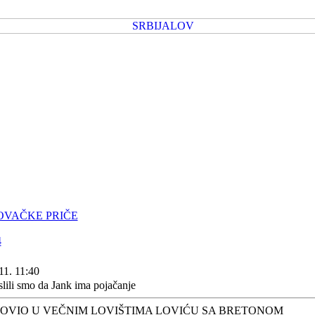
OVAČKE PRIČE
4
11. 11:40
lili smo da Jank ima pojačanje
OVIO U VEČNIM LOVIŠTIMA LOVIĆU SA BRETONOM