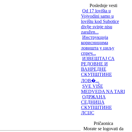
Poslednje vesti
Od 17 lovišta u
Vojvodini samo u
lovištu kod Subotice
divlje svinje nisu
zaražen...
Инструкција
корисницима
ловишта у циљу
спреч...
ИЗВЕШТАЈ СА
РЕДОВНЕ И
ВАНРЕДНЕ
СКУПШТИНЕ
ЛОВ�...
SVE VIŠE
MEDVEDA NA TARI
ОДРЖАНА
СЕДНИЦА
СКУПШТИНЕ
ЛСЦС
Pričaonica
Morate se logovati da