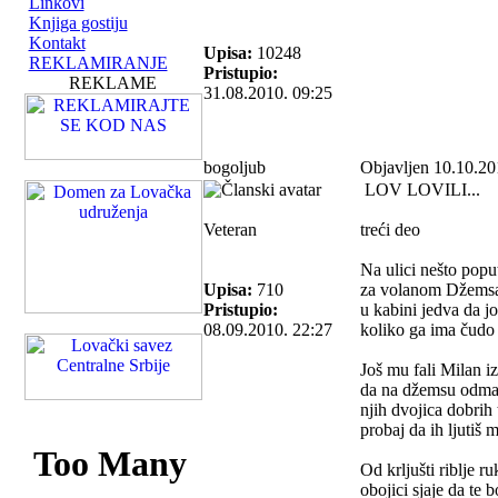
Linkovi
Knjiga gostiju
Kontakt
Upisa:
10248
REKLAMIRANJE
Pristupio:
REKLAME
31.08.2010. 09:25
bogoljub
Objavljen 10.10.20
LOV LOVILI...
Veteran
treći deo
Na ulici nešto poput
Upisa:
710
za volanom Džems
Pristupio:
u kabini jedva da j
08.09.2010. 22:27
koliko ga ima čudo 
Još mu fali Milan 
da na džemsu odma
njih dvojica dobrih t
probaj da ih ljutiš 
Od krljušti riblje r
obojici sjaje da te 