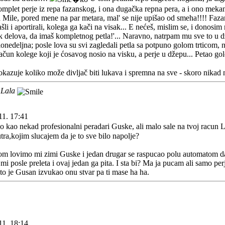
mplet perje iz repa fazanskog, i ona dugačka repna pera, a i ono mekan
a Mile, pored mene na par metara, mal' se nije upišao od smeha!!!! Faz
šli i aportirali, kolega ga kači na visak... E nećeš, mislim se, i donosim
ak delova, da imaš kompletnog petla!'... Naravno, natrpam mu sve to u dže
šlonedeljna; posle lova su svi zagledali petla sa potpuno golom trticom, n
račun kolege koji je ćosavog nosio na visku, a perje u džepu... Petao g
pokazuje koliko može divljač biti lukava i spremna na sve - skoro nikad
 Lala
11. 17:41
 kao nekad profesionalni peradari Guske, ali malo sale na tvoj racun 
tra,kojim slucajem da je to sve bilo napolje?
m lovimo mi zimi Guske i jedan drugar se raspucao polu automatom da sv
i posle preleta i ovaj jedan ga pita. I sta bi? Ma ja pucam ali samo perje
 to je Gusan izvukao onu stvar pa ti mase ha ha.
11. 18:14