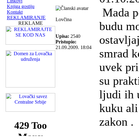
Linkovi
Knjiga gostiju
Mada po
Kontakt
REKLAMIRANJE
Lovčina
budu mok
REKLAME
ostavlja
Upisa:
2540
Pristupio:
21.09.2009. 18:04
smrad ko
uvek pr
su prakt
ljudi ih
kuku ali
zakon .