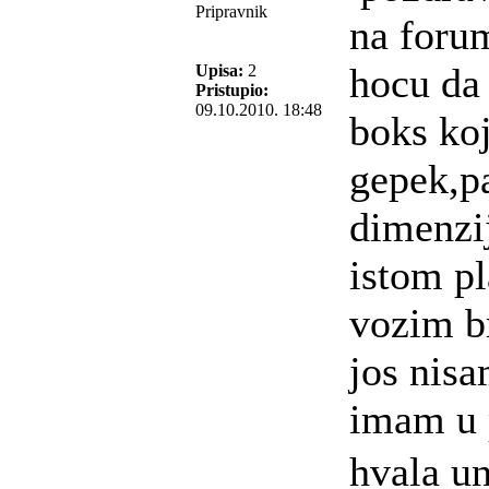
Pripravnik
na foru
hocu da
Upisa:
2
Pristupio:
09.10.2010. 18:48
boks koj
gepek,p
dimenzi
istom p
vozim b
jos nisa
imam u
hvala u