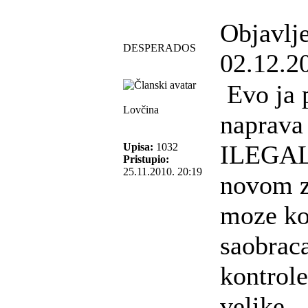
Objavlj
DESPERADOS
02.12.2
Evo ja 
Lovčina
naprava 
ILEGAL
Upisa:
1032
Pristupio:
25.11.2010. 20:19
novom z
moze kor
saobraca
kontrole
velike .