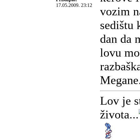
17.05.2009. 23:12
vozim n
sedištu
dan da 
lovu mo
razbašk
Megane.
Lov je s
života...