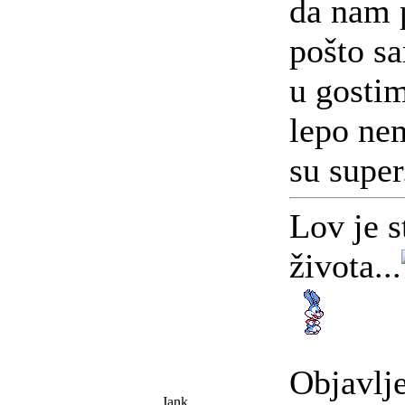
da nam
pošto sa
u gostim
lepo ne
su super
Lov je s
života...
Objavlj
Jank