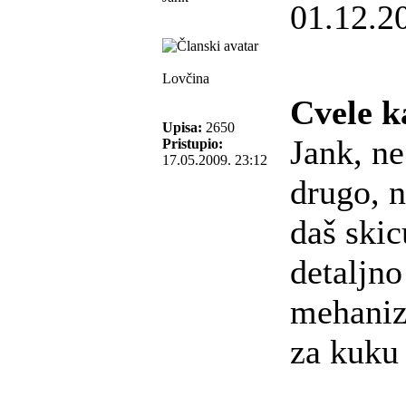
01.12.2
Lovčina
Cvele k
Upisa:
2650
Jank, ne
Pristupio:
17.05.2009. 23:12
drugo, 
daš skicu
detaljno
mehaniz
za kuk