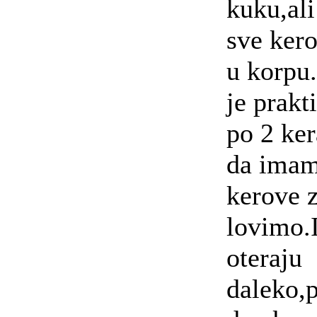
kuku,al
sve ker
u korpu
je prakt
po 2 ke
da ima
kerove 
lovimo.I
oteraju
daleko,