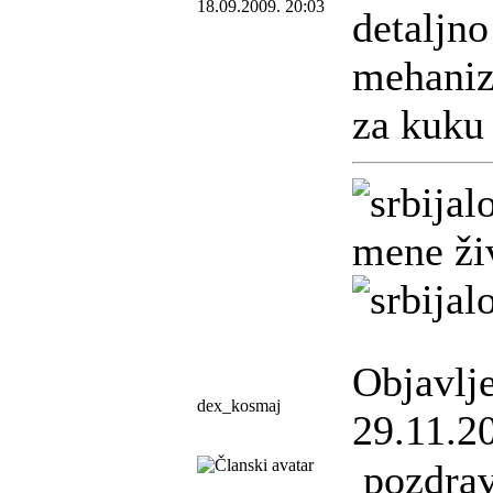
18.09.2009. 20:03
detaljno
mehaniz
za kuk
mene živ
Objavlj
dex_kosmaj
29.11.2
pozdrav