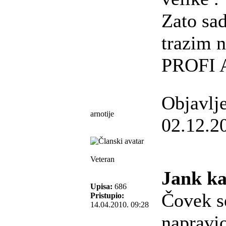
Zato sa
trazim 
PROFI A
Objavlj
arnotije
02.12.2
Veteran
Jank ka
Upisa:
686
Čovek se
Pristupio:
14.04.2010. 09:28
napravi