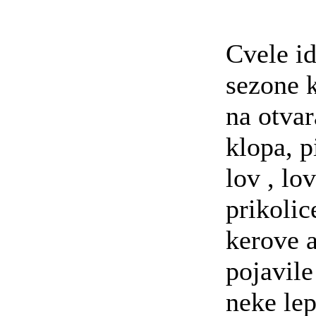
Cvele i
sezone 
na otvar
klopa, p
lov , lo
prikolic
kerove 
pojavile
neke le