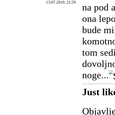
13.07.2010. 21:59
na pod 
ona lepo
bude mi
komotno
tom sed
dovoljn
noge...
Just lik
Objavlj