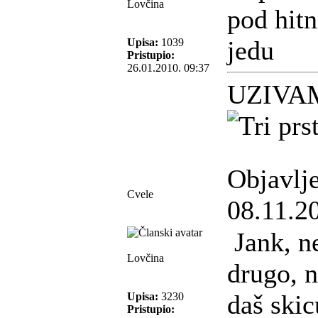
Lovčina
pod hit
jedu
Upisa:
1039
Pristupio:
26.01.2010. 09:37
UZIVA
Objavlj
Cvele
08.11.2
Jank, n
Lovčina
drugo, 
daš skicu
Upisa:
3230
Pristupio: