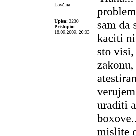
Lovčina
problem
sam da 
Upisa:
3230
Pristupio:
18.09.2009. 20:03
kaciti n
sto visi
zakonu, 
atestira
verujem
uraditi 
boxove..
mislite 