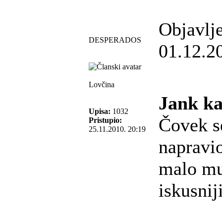
Objavlj
DESPERADOS
01.12.2
Lovčina
Jank ka
Upisa:
1032
Čovek se
Pristupio:
25.11.2010. 20:19
napravi
malo mu
iskusniji