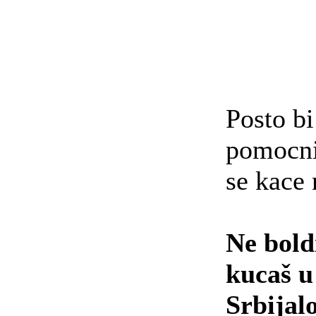
Posto bi
pomocni
se kace 
Ne boldi
kucaš u
Srbijal