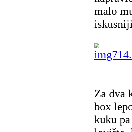
malo mu
iskusniji
Za dva k
box lep
kuku pa