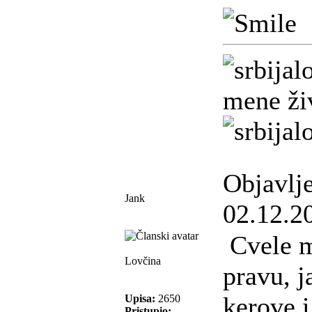
mene živ
Objavlj
Jank
02.12.2
Cvele m
Lovčina
pravu, j
kerove i
Upisa:
2650
Pristupio: