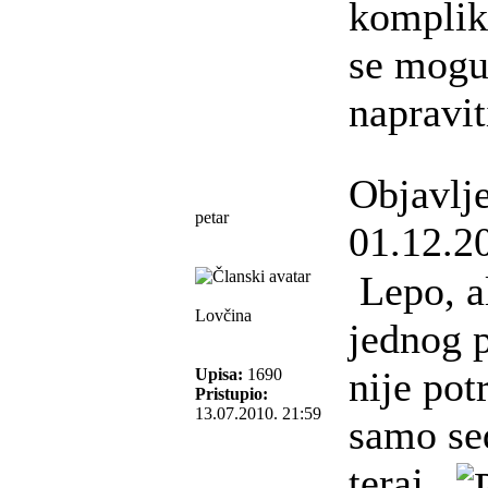
komplik
se mogu
napravit
Objavlj
petar
01.12.2
Lepo, a
Lovčina
jednog p
nije pot
Upisa:
1690
Pristupio:
13.07.2010. 21:59
samo sed
teraj...