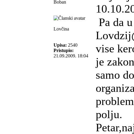
Boban
10.10.2
Pa da u 
Lovčina
Lovdzij
vise ker
Upisa:
2540
Pristupio:
21.09.2009. 18:04
je zako
samo do
organiza
problem
polju.
Petar,na