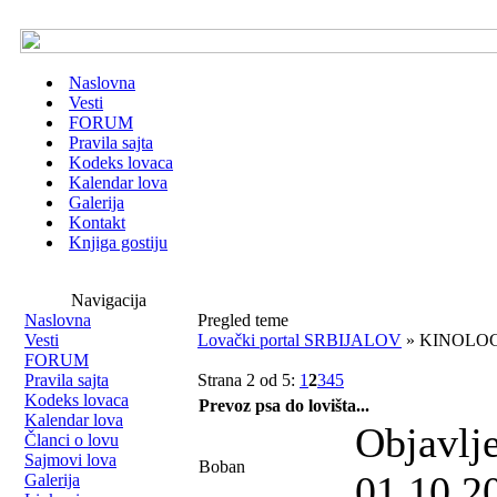
Naslovna
Vesti
FORUM
Pravila sajta
Kodeks lovaca
Kalendar lova
Galerija
Kontakt
Knjiga gostiju
Navigacija
Naslovna
Pregled teme
Vesti
Lovački portal SRBIJALOV
» KINOLOG
FORUM
Pravila sajta
Strana 2 od 5:
1
2
3
4
5
Kodeks lovaca
Prevoz psa do lovišta...
Kalendar lova
Objavlj
Članci o lovu
Sajmovi lova
Boban
01.10.2
Galerija