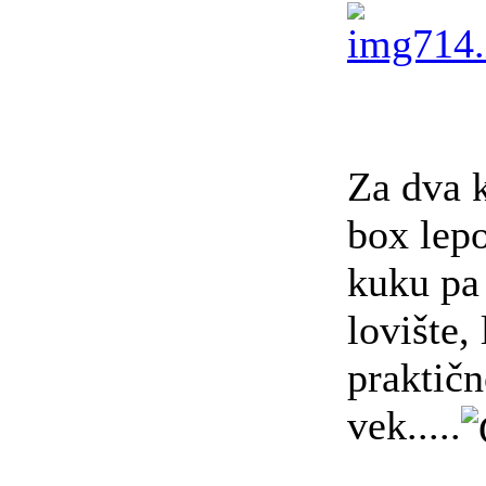
Za dva k
box lep
kuku pa
lovište, 
praktičn
vek.....