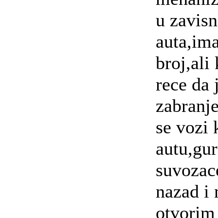
u zavisn
auta,im
broj,ali
rece da 
zabranje
se vozi 
autu,gu
suvozac
nazad i
otvorim 