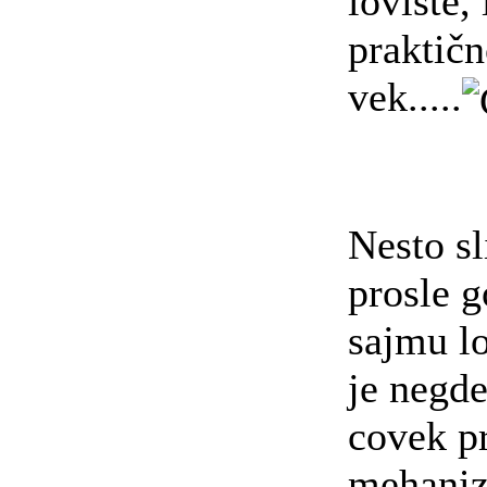
lovište, 
praktičn
vek.....
Nesto s
prosle g
sajmu lo
je negde
covek p
mehaniz