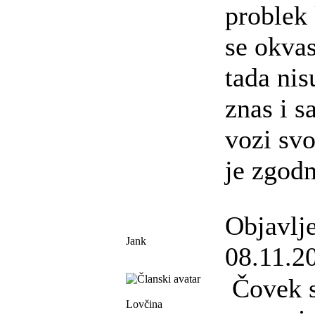
problek
se okvas
tada nis
znas i s
vozi sv
je zgodn
Objavlj
Jank
08.11.2
Čovek s
Lovčina