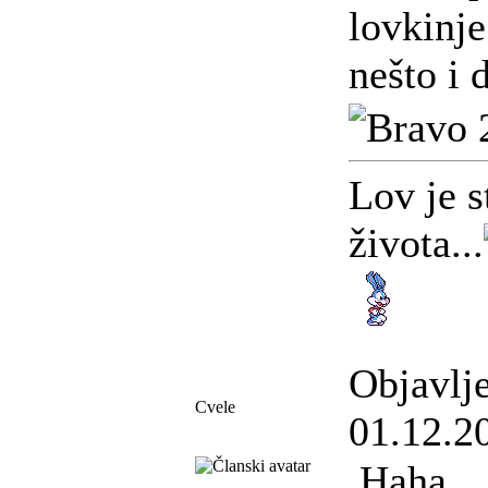
lovkinj
nešto i d
Lov je s
života...
Objavlj
Cvele
01.12.2
Haha...