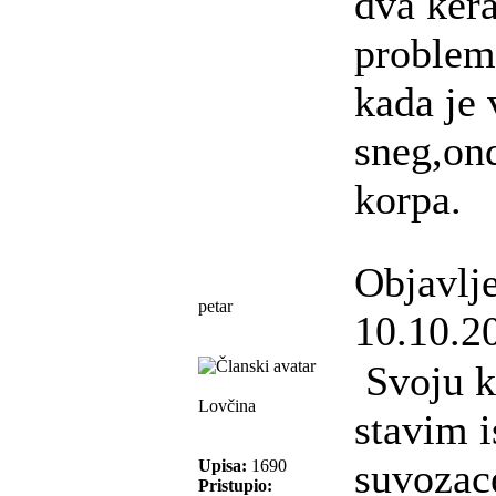
dva kera
problem
kada je 
sneg,ond
korpa.
Objavlj
petar
10.10.2
Svoju 
Lovčina
stavim i
suvozac
Upisa:
1690
Pristupio: