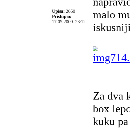
napravi
malo mu
Upisa:
2650
Pristupio:
17.05.2009. 23:12
iskusniji
Za dva k
box lep
kuku pa