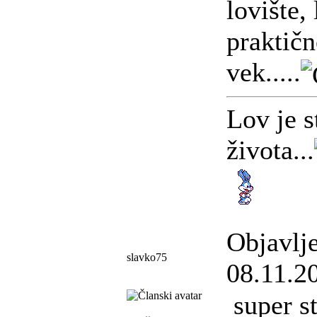
lovište, 
praktičn
vek.....
Lov je s
života...
Objavlj
slavko75
08.11.2
super s