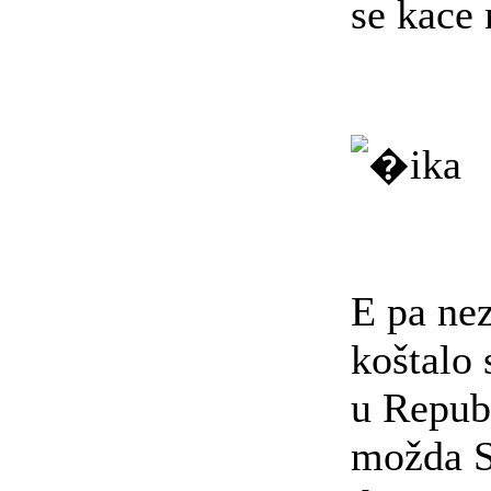
se kace 
E pa ne
koštalo 
u Repub
možda 