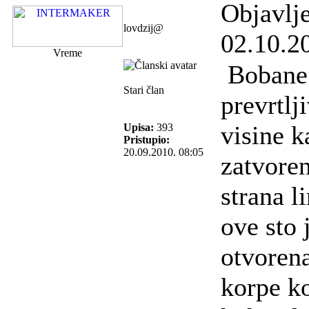
Objavlj
lovdzij@
02.10.2
Vreme
Bobane 
Stari član
prevrtlji
visine k
Upisa:
393
Pristupio:
20.09.2010. 08:05
zatvoren
strana 
ove sto 
otvoren
korpe ko