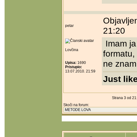
Objavlje
petar
21:20
Imam ja 
Lovčina
formatu,
ne znam 
Upisa:
1690
Pristupio:
13.07.2010. 21:59
Just lik
Strana 3 od 21
Skoči na forum: