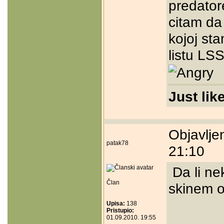
predator
citam da 
kojoj st
listu LS
Just lik
Objavlje
patak78
21:10
Da li ne
Član
skinem o
Upisa:
138
Pristupio:
01.09.2010. 19:55