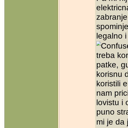
elektricn
zabranje
spominje
legalno 
treba kor
patke, gu
korisnu d
koristili 
nam prici
lovistu i
puno st
mi je da 