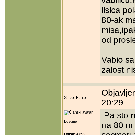
vabilicu.
lisica po
80-ak me
misa,ipak
od prosle
Vabio sam
zalost ni
Objavlje
Sniper Hunter
20:29
Pa sto ni
Lovčina
na 80 m 
Upisa:
4753