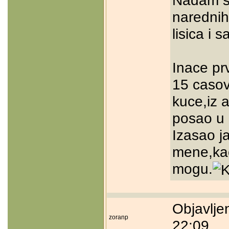
narednih
lisica i s
Inace pr
15 caso
kuce,iz 
posao u 
Izasao j
mene,kao
mogu.
Objavlje
zoranp
22:09