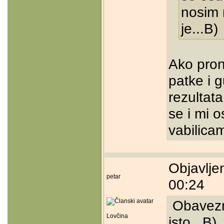
nosim 
je...B)
Ako pron
patke i 
rezultat
se i mi 
vabilica
Objavlje
petar
00:24
Obavezno
Lovčina
isto...B)