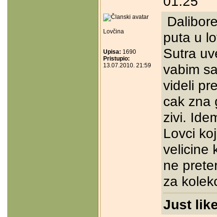
01:25
Dalibore
Lovčina
puta u lo
Sutra uv
Upisa:
1690
Pristupio:
vabim sa
13.07.2010. 21:59
videli p
cak zna 
zivi. Id
Lovci koj
velicine
ne preter
za kolekc
Just lik