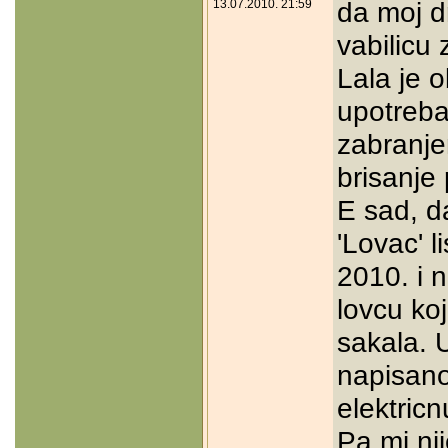
da moj dr
13.07.2010. 21:59
vabilicu 
Lala je o
upotreba 
zabranj
brisanje 
E sad, d
'Lovac' 
2010. i n
lovcu koj
sakala. 
napisano 
elektricn
Pa mi nij