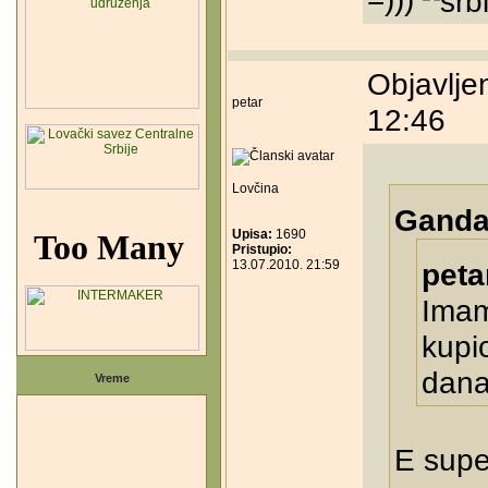
Objavlje
petar
12:46
Lovčina
Gandal
Upisa:
1690
Pristupio:
13.07.2010. 21:59
peta
Imam
kupi
dana
Vreme
E supe