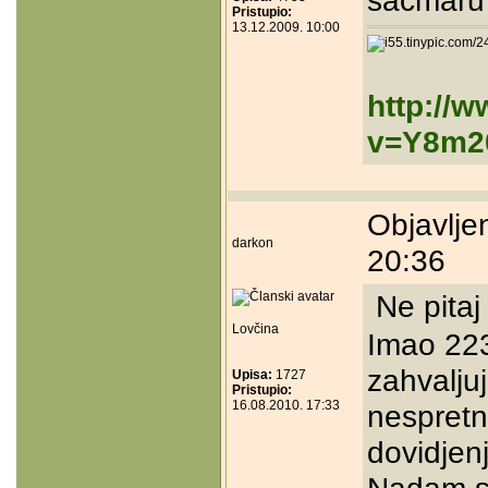
sacmaru
Pristupio:
13.12.2009. 10:00
http://
v=Y8m2
Objavlje
darkon
20:36
Ne pitaj
Lovčina
Imao 223
zahvaljuj
Upisa:
1727
Pristupio:
16.08.2010. 17:33
nespretno
dovidjen
Nadam se