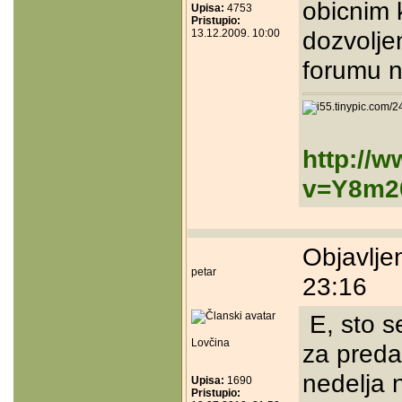
obicnim 
Upisa:
4753
Pristupio:
dozvolje
13.12.2009. 10:00
forumu 
http://
v=Y8m2
Objavlje
petar
23:16
E, sto se
Lovčina
za preda
nedelja n
Upisa:
1690
Pristupio: