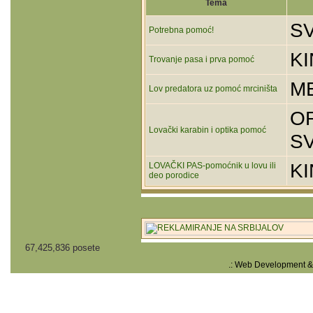
Tema
S
Potrebna pomoć!
K
Trovanje pasa i prva pomoć
M
Lov predatora uz pomoć mrciništa
OR
Lovački karabin i optika pomoć
S
K
LOVAČKI PAS-pomoćnik u lovu ili
deo porodice
67,425,836 posete
.: Web Development &