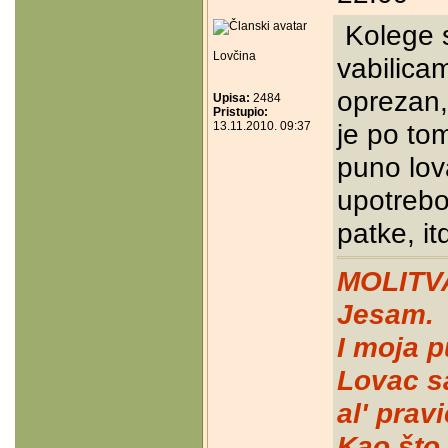
Kolege 
Lovčina
vabilicam
oprezan,
Upisa:
2484
Pristupio:
je po tom
13.11.2010. 09:37
puno lov
upotrebo
patke, itd
MOLITV
Jesam.
I moja p
Lovac s
al' prav
Kao što 