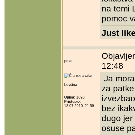
na temi L
pomoc va
Just lik
Objavlje
petar
12:48
Ja moram
Lovčina
za patke
izvezbao
Upisa:
1690
Pristupio:
bez ikak
13.07.2010. 21:59
dugo jer
osuse pa