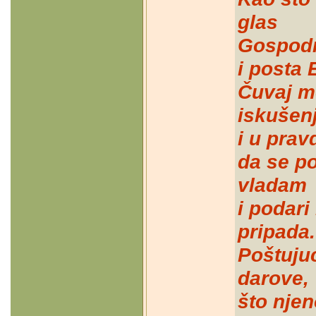
glas
Gospodnj
i posta 
Čuvaj m
iskušen
i u prav
da se p
vladam
i podari
pripada.
Poštujuć
darove,
što njen