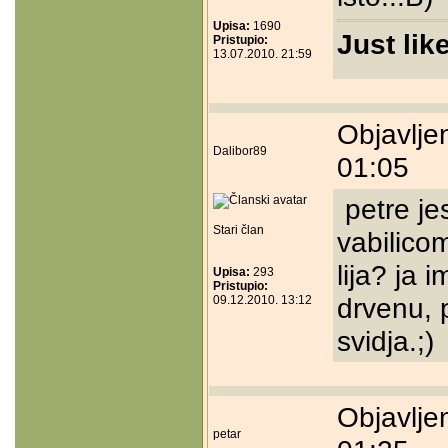
Upisa:
1690
Just lik
Pristupio:
13.07.2010. 21:59
Objavlje
Dalibor89
01:05
petre je
Stari član
vabilico
lija? ja 
Upisa:
293
Pristupio:
drvenu, 
09.12.2010. 13:12
svidja.;)
Objavlje
petar