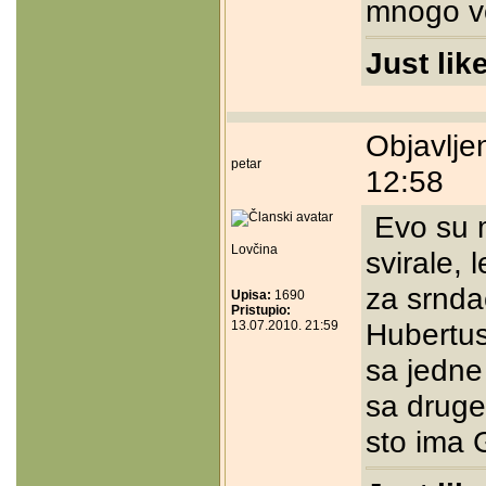
mnogo vo
Just lik
Objavlje
petar
12:58
Evo su m
Lovčina
svirale,
za srnda
Upisa:
1690
Pristupio:
Hubertus
13.07.2010. 21:59
sa jedne
sa druge
sto ima 