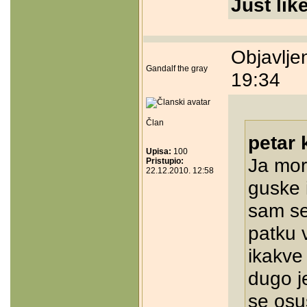
Just lik
Objavlje
Gandalf the gray
19:34
Član
petar 
Upisa:
100
Ja mor
Pristupio:
22.12.2010. 12:58
guske 
sam se
patku 
ikakve
dugo j
se osu