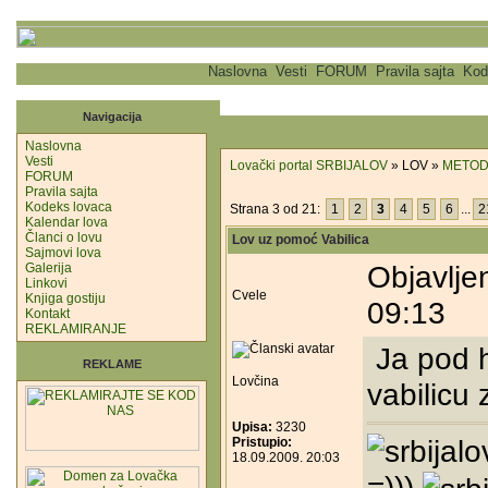
Naslovna
Vesti
FORUM
Pravila sajta
Kod
Navigacija
Naslovna
Vesti
Lovački portal SRBIJALOV
» LOV »
METOD
FORUM
Pravila sajta
Kodeks lovaca
Strana 3 od 21:
1
2
3
4
5
6
...
2
Kalendar lova
Članci o lovu
Lov uz pomoć Vabilica
Sajmovi lova
Objavlje
Galerija
Linkovi
Cvele
Knjiga gostiju
09:13
Kontakt
REKLAMIRANJE
Ja pod h
REKLAME
Lovčina
vabilicu
Upisa:
3230
Pristupio:
18.09.2009. 20:03
=)))