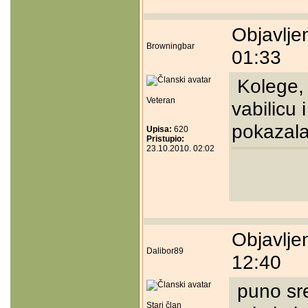
Objavlje
Browningbar
01:33
Kolege, 
Veteran
vabilicu 
pokazala
Upisa:
620
Pristupio:
23.10.2010. 02:02
Objavlje
Dalibor89
12:40
puno sr
Stari član