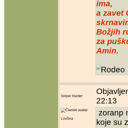
ima,
a zavet
skrnavi
Božjih r
za pušk
Amin.
Objavlje
Sniper Hunter
22:13
zoranp n
Lovčina
koje su 