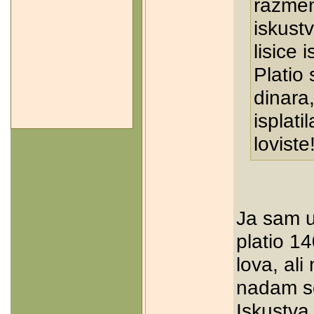
razmen
iskustv
lisice 
Platio
dinara,
isplati
loviste!
Ja sam u
platio 14
lova, al
nadam se
Iskustva