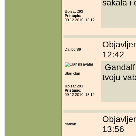
sakala i
Upisa:
293
Pristupio:
09.12.2010. 13:12
Objavlje
Dalibor89
12:42
Gandalf t
Stari član
tvoju vab
Upisa:
293
Pristupio:
09.12.2010. 13:12
Objavlje
darkon
13:56