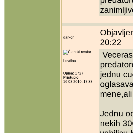
predator
zanimlji
Objavlje
darkon
20:22
Veceras 
Lovčina
predatore
jednu cu
Upisa:
1727
Pristupio:
oglasav
16.08.2010. 17:33
mene,ali 
Jednu od
nekih 30