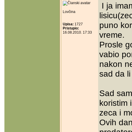
I ja ima
Lovčina
lisicu(ze
puno kor
Upisa:
1727
Pristupio:
vreme.
16.08.2010. 17:33
Prosle g
vabio pom
nakon n
sad da li 
Sad sam 
koristim 
zeca i m
Ovih dan