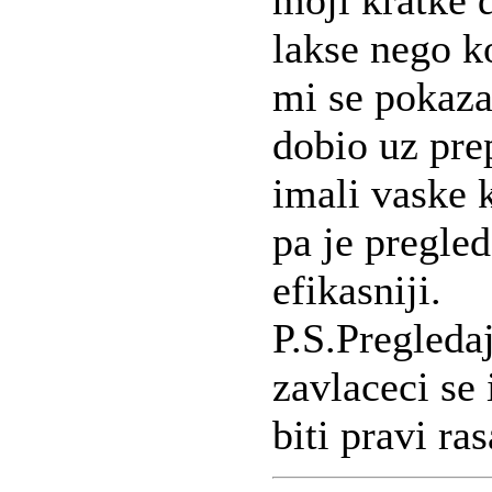
moji kratke 
lakse nego k
mi se pokaza
dobio uz prep
imali vaske k
pa je pregle
efikasniji.
P.S.Pregleda
zavlaceci se
biti pravi ra