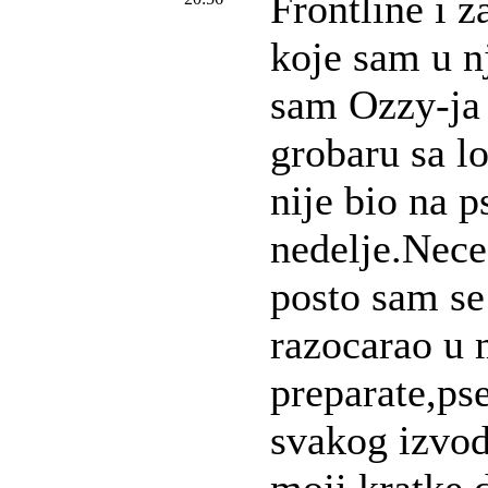
Frontline i z
koje sam u 
sam Ozzy-ja 
grobaru sa l
nije bio na 
nedelje.Nece
posto sam s
razocarao u
preparate,ps
svakog izvod