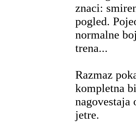
znaci: smire
pogled. Poje
normalne boj
trena...
Razmaz poka
kompletna b
nagovestaja 
jetre.