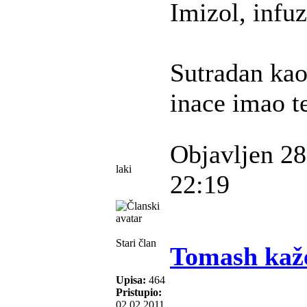
Imizol, infuzi
Sutradan kao
inace imao t
Objavljen 28
laki
22:19
Stari član
Tomash kaž
Upisa:
464
Pristupio:
02.02.2011.