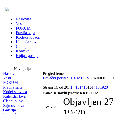
Naslovna
Vesti
FORUM
Pravila sajta
Kodeks lovaca
Kalendar lova
Galerija
Kontakt
Knjiga gostiju
Navigacija
Naslovna
Pregled teme
Vesti
Lovački portal SRBIJALOV
» KINOLOGI
FORUM
Pravila sajta
Strana 16 od 20:
1
...
13
14
15
16
17
18
19
20
Kodeks lovaca
Kako se boriti protiv KRPELJA
Kalendar lova
Objavljen 27
Članci o lovu
Sajmovi lova
AcaNik
19:20
Galerija