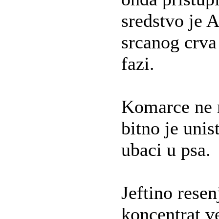
sredstvo je 
srcanog crva
fazi.
Komarce ne m
bitno je unis
ubaci u psa.
Jeftino resen
koncentrat v