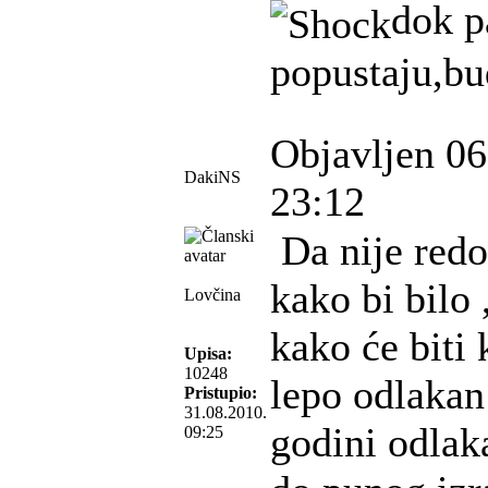
dok p
popustaju,bu
Objavljen 06
DakiNS
23:12
Da nije redo
kako bi bilo 
Lovčina
kako će biti 
Upisa:
10248
lepo odlakan 
Pristupio:
31.08.2010.
godini odlak
09:25