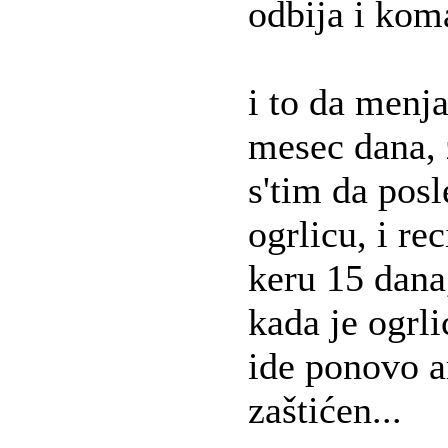
odbija i kom
i to da menj
mesec dana, 
s'tim da pos
ogrlicu, i r
keru 15 dana,
kada je ogrli
ide ponovo a
zaštićen...