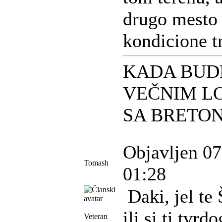
drugo mesto 
kondicione t
KADA BUD
VEČNIM L
SA BRETO
Objavljen 07
Tomash
01:28
Daki, jel te 
ili si ti tvrdo
Veteran