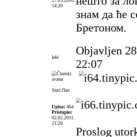
нешто за лов
27.05.2010.
14:20
знам да ће с
Бретоном.
Objavljen 28
laki
22:07
Stari član
Upisa:
464
Pristupio:
02.02.2011.
21:20
Proslog utork