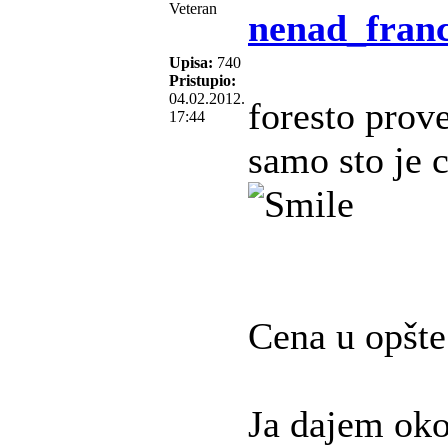
Veteran
nenad_franc
Upisa:
740
Pristupio:
04.02.2012.
foresto prove
17:44
samo sto je 
Cena u opšte 
Ja dajem ok