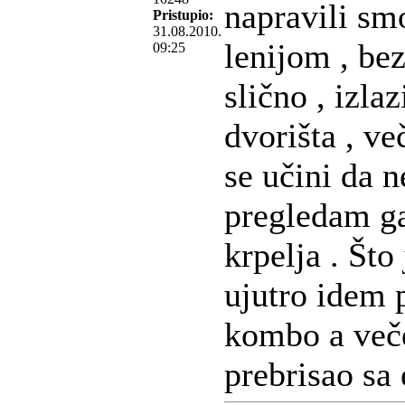
napravili sm
Pristupio:
31.08.2010.
lenijom , bez
09:25
slično , izl
dvorišta , v
se učini da n
pregledam g
krpelja . Što
ujutro idem 
kombo a več
prebrisao sa