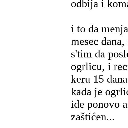
odbija i kom
i to da menj
mesec dana, 
s'tim da pos
ogrlicu, i r
keru 15 dana,
kada je ogrli
ide ponovo a
zaštićen...