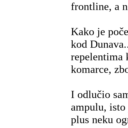
frontline, a n
Kako je poče
kod Dunava..
repelentima k
komarce, zbo
I odlučio sa
ampulu, ist
plus neku ogr