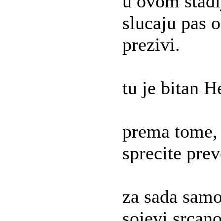
u ovom stad
slucaju pas o
prezivi.
tu je bitan He
prema tome, 
sprecite pre
za sada samo
sojevi srcan