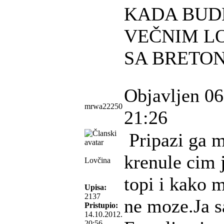
KADA BUD
VEČNIM L
SA BRETO
Objavljen 06
mrwa22250
21:26
Pripazi ga m
krenule cim 
Lovčina
topi i kako m
Upisa:
2137
ne moze.Ja s
Pristupio:
14.10.2012.
20:56