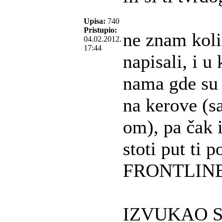
Upisa:
740
Pristupio:
ne znam kol
04.02.2012.
17:44
napisali, i u
nama gde su 
na kerove (s
om), pa čak i
stoti put ti
FRONTLINE
IZVUKAO S