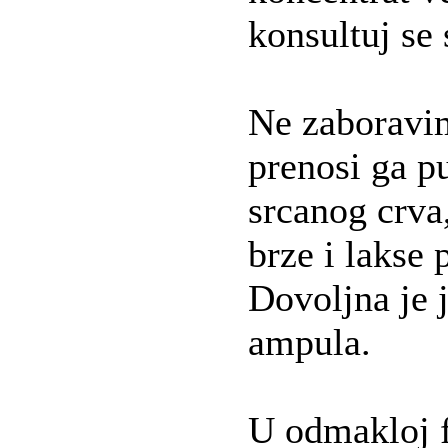
konsultuj se
Ne zaboravim
prenosi ga p
srcanog crva
brze i lakse 
Dovoljna je 
ampula.
U odmakloj f