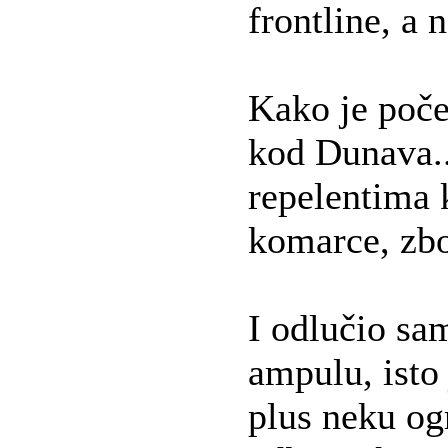
frontline, a n
Kako je poče
kod Dunava..
repelentima k
komarce, zbo
I odlučio sa
ampulu, ist
plus neku ogr