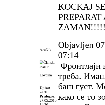
KOCKAJ SE
PREPARAT
ZAMAN!!!!!
Objavljen 07
AcaNik
07:14
Фронтлајн н
треба. Имаш
Lovčina
баш густ. М
Upisa:
2430
како се то з
Pristupio:
27.05.2010.
14:20