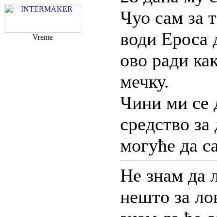
Чуо сам за т
води Ероса 
Vreme
ово ради ка
мечку.
Чини ми се 
средство за
могуће да с
Не знам да 
нешто за лов