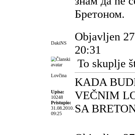
знам да ће с
Бретоном.
Objavljen 27
DakiNS
20:31
To skuplje š
Lovčina
KADA BUD
VEČNIM L
Upisa:
10248
Pristupio:
SA BRETO
31.08.2010.
09:25