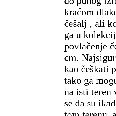
do punog izr
kraćom dlak
češalj , ali 
ga u kolekci
povlačenje če
cm. Najsigur
kao češkati p
tako ga mog
na isti teren
se da su ikad
tom terenu, 