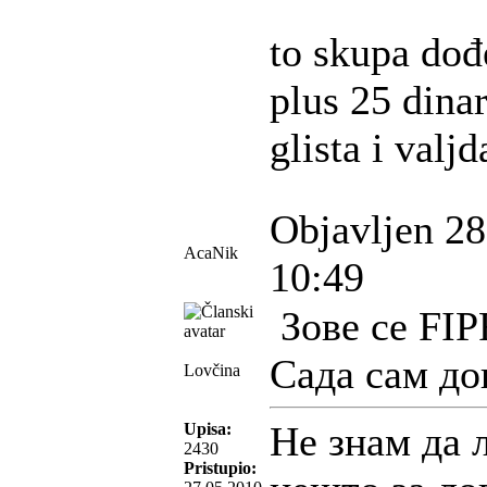
to skupa do
plus 25 dinar
glista i valjd
Objavljen 28
AcaNik
10:49
Зове се FI
Сада сам до
Lovčina
Не знам да 
Upisa:
2430
Pristupio: