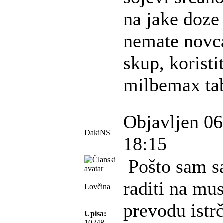
na jake doze
nemate novca
skup, koristi
milbemax tab
Objavljen 06
DakiNS
18:15
Pošto sam s
raditi na mus
Lovčina
prevodu istr
Upisa:
10248