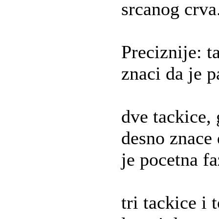
srcanog crva
Preciznije: t
znaci da je p
dve tackice, 
desno znace d
je pocetna fa
tri tackice i 