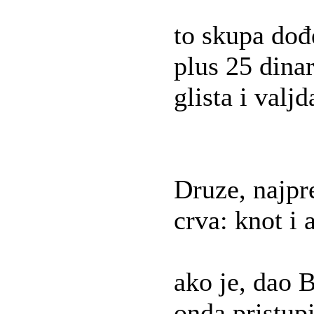
to skupa do
plus 25 dinar
glista i valjd
Druze, najpre
crva: knot i 
ako je, dao 
onda pristupi