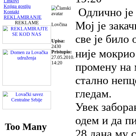
Linkovi
Knjiga gostiju
Одлично је 
Kontakt
REKLAMIRANJE
Мој је зака
REKLAME
Lovčina
све је било
Upisa:
2430
није мокрио
Pristupio:
27.05.2010.
14:20
промену на 
стално непц
гледам.
Увек забора
одем и да пи
28 дана му с