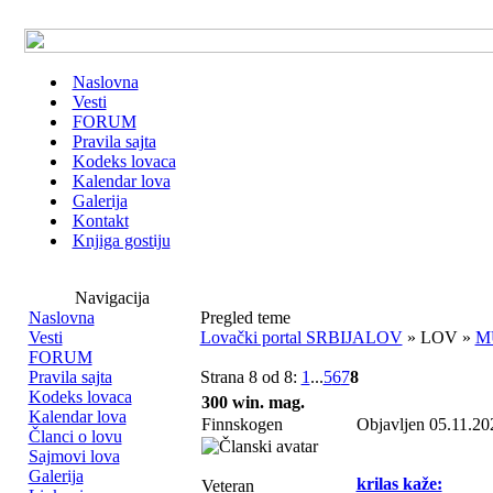
Naslovna
Vesti
FORUM
Pravila sajta
Kodeks lovaca
Kalendar lova
Galerija
Kontakt
Knjiga gostiju
Navigacija
Naslovna
Pregled teme
Vesti
Lovački portal SRBIJALOV
» LOV »
M
FORUM
Pravila sajta
Strana 8 od 8:
1
...
5
6
7
8
Kodeks lovaca
300 win. mag.
Kalendar lova
Finnskogen
Objavljen 05.11.20
Članci o lovu
Sajmovi lova
Galerija
krilas kaže:
Veteran