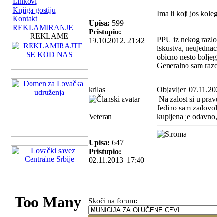
Linkovi
Knjiga gostiju
Ima li koji jos kol
Kontakt
Upisa:
599
REKLAMIRANJE
Pristupio:
REKLAME
PPU iz nekog razlo
19.10.2012. 21:42
iskustva, neujednace
obicno nesto boljeg
Generalno sam razoc
krilas
Objavljen 07.11.20
Na zalost si u pravu
Jedino sam zadovolj
Veteran
kupljena je odavno
Upisa:
647
Pristupio:
02.11.2013. 17:40
Skoči na forum: