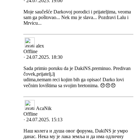
· 24.07.2025. 19:00
Moje saučešće Darkovoj porodici i prijateljima, veoma
sam ga poštovao... Nek mu je slava... Pozdravi Lalu i
Mrvicu...
alex
Offline
· 24.07.2025. 18:30
Sada primio poruku da je DakiNS.preminuo. Predivan
čovek,prijatelj,lj
udima,nemam reci kojim bih ga opisao! Darko lovi
večnim lovištima sa svojim bretonima. 😞😞😞
AcaNik
Offline
· 24.07.2025. 15:13
Наш колега и душа овог форума, DakiNS је умро
данас. Нека му је лака земља и да има одличну