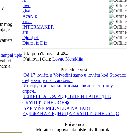
rk
pwn
 ?
givan
AcaNik
krilas
 iz mog
INTERMAKER
oja je
arli
DjordjeL
aliteta
Djurovic Djo...
Ukupno članova: 4,484
Najnoviji član:
Lovac Meraklija
alitet.
imam a
Poslednje vesti
Od 17 lovišta u Vojvodini samo u lovištu kod Subotice
divlje svinje nisu zaražen...
Инструкција корисницима ловишта у циљу
спреч...
ИЗВЕШТАЈ СА РЕДОВНЕ И ВАНРЕДНЕ
СКУПШТИНЕ ЛОВ�...
SVE VIŠE MEDVEDA NA TARI
ОДРЖАНА СЕДНИЦА СКУПШТИНЕ ЛСЦС
Pričaonica
Morate se logovati da biste pisali poruku.