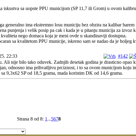
ega iskustva sa uopste PPU municijom (SP 11,7 ili Grom) u ovom kalibru
ga generalno ima ekstremno losu municiju bez obzira na kalibar barem
na punjenja i velik posip pa cak i kada je u pitanju municija za izvoz k
 kvaliteta nego domaca koja je meni ovde u skandinaviji dostupna.
aran sa kvalitetom PPU municije, iskreno sam se nadao da je boljeg kv
25. 22:33
#142
. Ali nije bilo tako oduvek. Zadnjih desetak godina je drasticno opao kv
an, odnosno ima prihvatljivu prciznost, i to sa ovom municijom koju 
, sa 9,3x62 SP od 18,5 grama, mada koristim DK od 14,6 grama.
Strana 8 od 8:
1
...
5
6
7
8