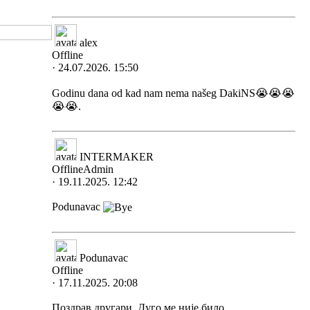
alex
Offline
· 24.07.2026. 15:50
Godinu dana od kad nam nema našeg DakiNS😭😭😭
😭😭.
INTERMAKER
Offline
Admin
· 19.11.2025. 12:42
Podunavac
Podunavac
Offline
· 17.11.2025. 20:08
Поздрав другари. Дуго ме није било.