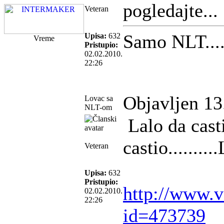
pogledajte...
Veteran
Samo NLT....
Upisa:
632
Vreme
Pristupio:
02.02.2010.
22:26
Objavljen 13
Lovac sa
NLT-om
Lalo da casti
castio........
Veteran
Upisa:
632
Pristupio:
http://www.ve
02.02.2010.
22:26
id=473739