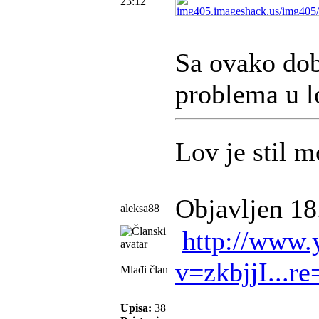
23:12
Sa ovako do
problema u lo
Lov je stil m
Objavljen 18
aleksa88
http://www.
v=zkbjjI...re
Mlađi član
Upisa:
38