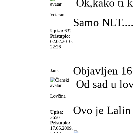
Ok,kako ti ka
Veteran
Samo NLT....
Upisa:
632
Pristupio:
02.02.2010.
22:26
Objavljen 16
Jank
Od sad u lov
Lovčina
Ovo je Lalin
Upisa:
2650
Pristupio:
17.05.2009.