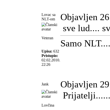
Objavljen 26
Lovac sa
NLT-om
sve lud.... s
Veteran
Samo NLT....
Upisa:
632
Pristupio:
02.02.2010.
22:26
Objavljen 29
Jank
Prijatelji.....
Lovčina