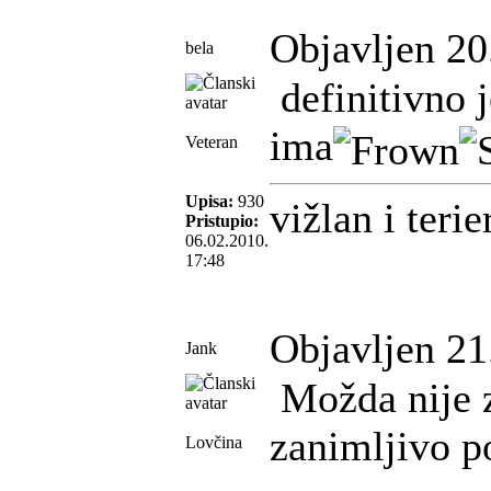
Objavljen 20
bela
definitivno 
ima
Veteran
Upisa:
930
vižlan i terie
Pristupio:
06.02.2010.
17:48
Objavljen 21
Jank
Možda nije z
zanimljivo po
Lovčina