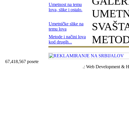
GALERI
Umetnost na temu
lova, slike i ostalo.
UMETN
SVAŠT
Umetničke slike na
temu lova
METOD
Metode i načini lova
kod drugih...
67,418,567 posete
.: Web Development & Ho