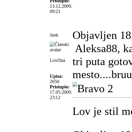
Pristupio:
13.12.2009.
09:21
Objavljen 18
Jank
Aleksa88, k
tri puta goto
Lovčina
mesto....bruuu
Upisa:
2650
Pristupio:
17.05.2009.
23:12
Lov je stil m