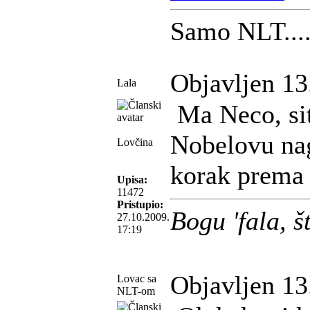
Samo NLT....
Objavljen 13
Lala
Ma Neco, sit
Nobelovu nag
Lovčina
korak prema 
Upisa:
11472
Pristupio:
Bogu 'fala, 
27.10.2009.
17:19
Objavljen 13
Lovac sa
NLT-om