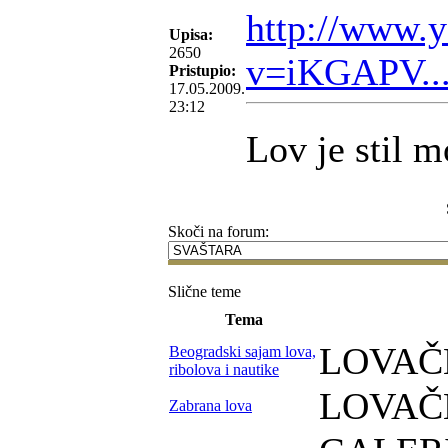
http://www.
Upisa:
2650
v=iKGAPV..
Pristupio:
17.05.2009.
23:12
Lov je stil m
Skoči na forum:
Slične teme
Tema
LOVAČ
Beogradski sajam lova,
ribolova i nautike
LOVAČ
Zabrana lova