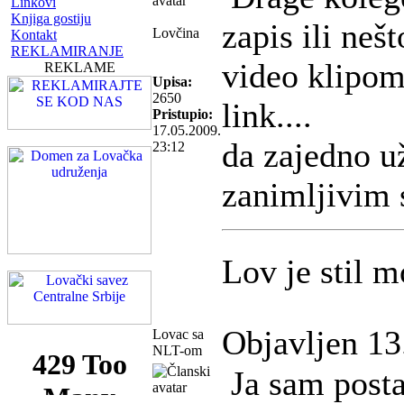
Linkovi
Knjiga gostiju
zapis ili neš
Lovčina
Kontakt
REKLAMIRANJE
video klipom,
REKLAME
Upisa:
2650
link....
Pristupio:
17.05.2009.
da zajedno u
23:12
zanimljivim 
Lov je stil m
Objavljen 13
Lovac sa
NLT-om
Ja sam posta