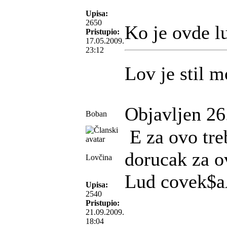
Upisa:
2650
Ko je ovde lud
Pristupio:
17.05.2009.
23:12
Lov je stil m
Objavljen 26
Boban
E za ovo treb
dorucak za o
Lovčina
Lud covek$
Upisa:
2540
Pristupio:
21.09.2009.
18:04