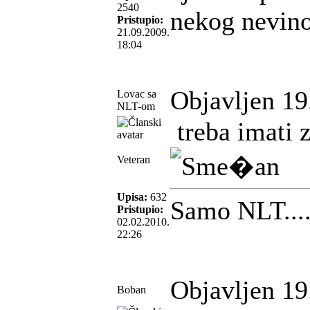
2540
nekog nevin
Pristupio:
21.09.2009.
18:04
Objavljen 19
Lovac sa
NLT-om
treba imati z
Veteran
Upisa:
632
Samo NLT....
Pristupio:
02.02.2010.
22:26
Objavljen 19
Boban