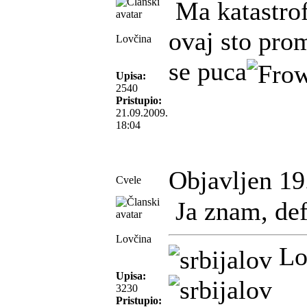
Ma katastrof
ovaj sto prom
Lovčina
se puca
Upisa:
2540
Pristupio:
21.09.2009.
18:04
Objavljen 19
Cvele
Ja znam, def
Lovčina
Lov
Upisa:
3230
Pristupio: