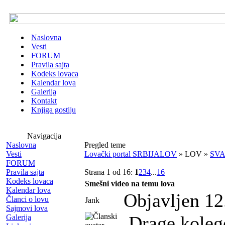
Naslovna
Vesti
FORUM
Pravila sajta
Kodeks lovaca
Kalendar lova
Galerija
Kontakt
Knjiga gostiju
Navigacija
Naslovna
Pregled teme
Vesti
Lovački portal SRBIJALOV
» LOV »
SV
FORUM
Pravila sajta
Strana 1 od 16:
1
2
3
4
...
16
Kodeks lovaca
Smešni video na temu lova
Kalendar lova
Objavljen 12
Članci o lovu
Jank
Sajmovi lova
Drage kolege
Galerija