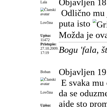
Objavljen 18
Lala
Odlično mu j
puta isto
Lovčina
Možda je ova
Upisa:
11472
Pristupio:
Bogu 'fala, 
27.10.2009.
17:19
Objavljen 19
Boban
E svaka mu c
da se oduzme
Lovčina
ajde sto prom
Upisa: