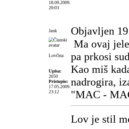
18.09.2009.
20:03
Objavljen 19
Jank
Ma ovaj jele
pa prkosi sud
Lovčina
Kao miš kada
Upisa:
2650
nadrogira, i
Pristupio:
17.05.2009.
"MAC - MAC 
23:12
Lov je stil m