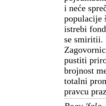
i neće spreč
populacije 
istrebi fon
se smiritii.
Zagovornici
pustiti pri
brojnost me
totalni pro
pravcu praz