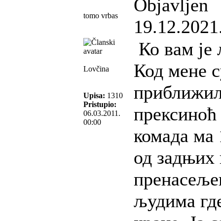
Objavljen
tomo vrbas
19.12.2021
Ко вам је 
Код мене с
Lovčina
приближил
Upisa:
1310
Pristupio:
прексиноћ 
06.03.2011.
00:00
комада ма 
од задњих 
пренасеље
људима где