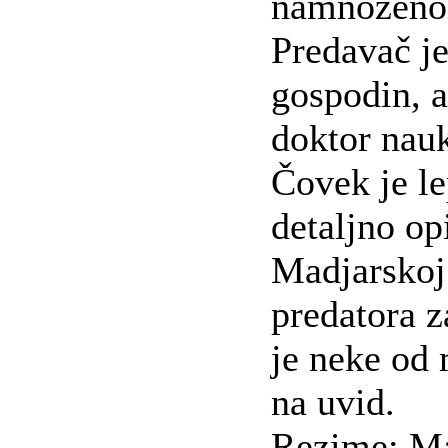
namnoženost
Predavač je
gospodin, 
doktor nau
Čovek je le
detaljno op
Madjarskoj
predatora 
je neke od
na uvid.
Rezime: Ma