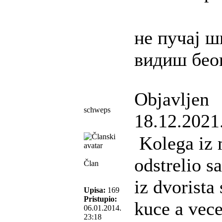
не пучај ш
видиш бео
Objavljen
schweps
18.12.2021
Kolega iz 
odstrelio s
Član
iz dvorista
Upisa:
169
Pristupio:
kuce a vece
06.01.2014.
23:18