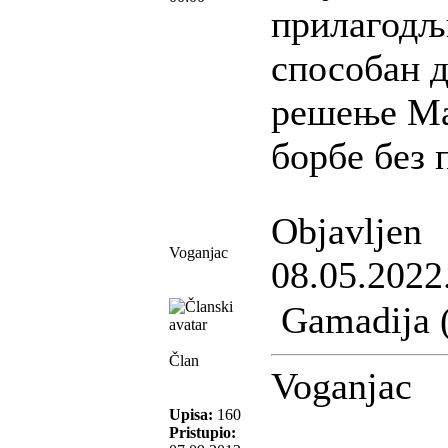
прилагодљи
способан д
решење Ма
борбе без 
Objavljen
Voganjac
08.05.2022
Gamadija (
Član
Voganjac
Upisa:
160
Pristupio: