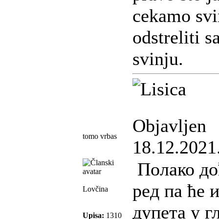
cekamo svin
odstreliti 
svinju.
Objavljen
tomo vrbas
18.12.2021
Полако до
ред па ће 
Lovčina
дупета у г
Upisa:
1310