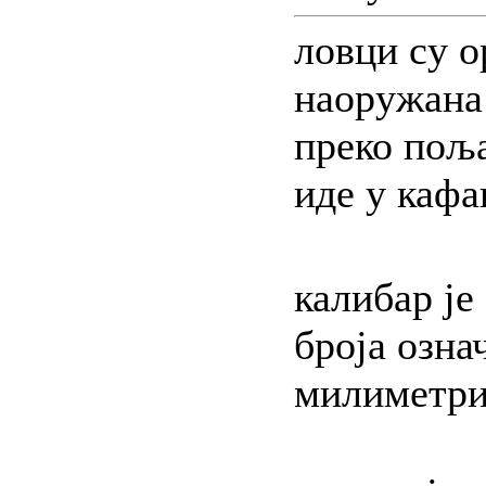
ловци су о
наоружана 
преко пољ
иде у каф
калибар је
броја озна
милиметр