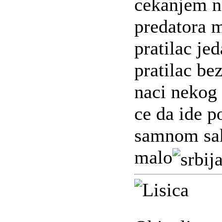
cekanjem ne
predatora m
pratilac jed
pratilac be
naci nekog
ce da ide p
samnom sak
malo