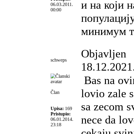
и на који 
06.03.2011.
00:00
популациј
минимум т
Objavljen
schweps
18.12.2021
Bas na ovi
lovio zale s
Član
sa zecom s
Upisa:
169
Pristupio:
nece da love
06.01.2014.
23:18
cekaju svinj