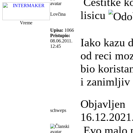
Cestitke ko
lisicu
Lovčina
Vreme
Upisa:
1066
Pristupio:
Iako kazu d
08.06.2011.
12:45
od reci moz
bio korist
i zanimljiv
Objavljen
schweps
16.12.2021
Evo malo p