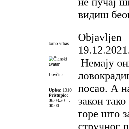
не пучај ш
видиш бео
Objavljen
tomo vrbas
19.12.2021
Немају он
ловокради
Lovčina
посао. А н
Upisa:
1310
Pristupio:
закон тако
06.03.2011.
00:00
горе што з
стручног п