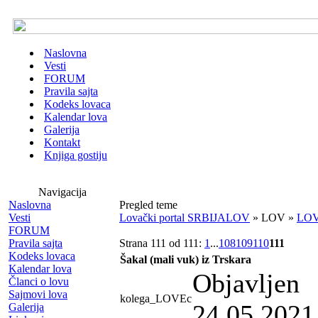
Naslovna
Vesti
FORUM
Pravila sajta
Kodeks lovaca
Kalendar lova
Galerija
Kontakt
Knjiga gostiju
Navigacija
Naslovna
Pregled teme
Vesti
Lovački portal SRBIJALOV
» LOV »
LO
FORUM
Pravila sajta
Strana 111 od 111:
1
...
108
109
110
111
Kodeks lovaca
Šakal (mali vuk) iz Trskara
Kalendar lova
Objavljen
Članci o lovu
Sajmovi lova
kolega_LOVEc
24.05.2021
Galerija