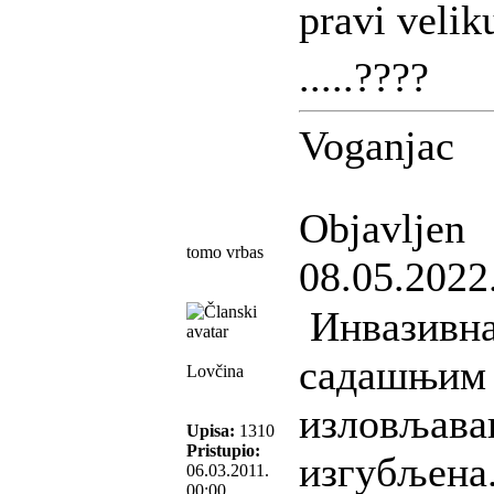
pravi velik
.....????
Voganjac
Objavljen
tomo vrbas
08.05.2022
Инвазивна
садашњим 
Lovčina
изловљавањ
Upisa:
1310
Pristupio:
изгубљена.
06.03.2011.
00:00