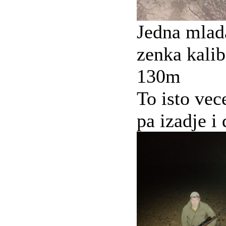
Jedna mlad
zenka kalib
130m
To isto vec
pa izadje i