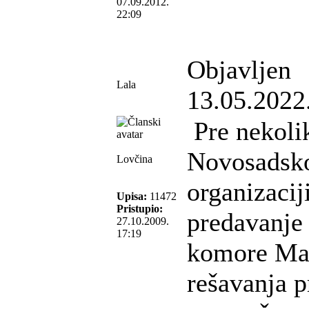
07.09.2012.
22:09
Objavljen
Lala
13.05.2022
Pre nekoli
Novosadsko
Lovčina
organizaci
Upisa:
11472
Pristupio:
predavanje
27.10.2009.
17:19
komore Mad
rešavanja 