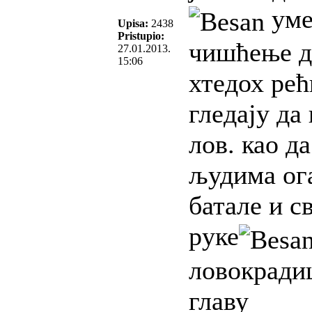
уме
Upisa:
2438
Pristupio:
чишћење д
27.01.2013.
15:06
хтедох рећ
гледају да
лов. као д
људима ога
батале и с
руке
ловокрадиц
главу