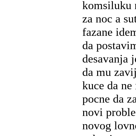
komsiluku 
za noc a su
fazane idem
da postavi
desavanja j
da mu zavi
kuce da ne
pocne da za
novi probl
novog lovn