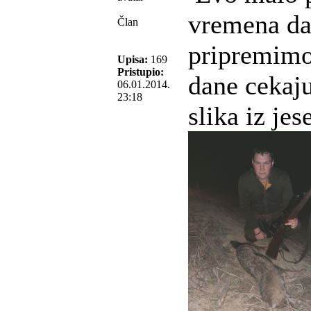
vremena da
Član
pripremimo
Upisa:
169
Pristupio:
dane cekaju
06.01.2014.
23:18
slika iz jes