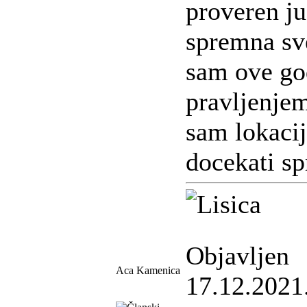
proveren ju
spremna sv
sam ove go
pravljenjem
sam lokaci
docekati s
Objavljen
Aca Kamenica
17.12.2021