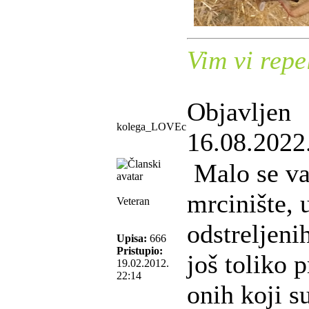
Vim vi repel
Objavljen
kolega_LOVEc
16.08.2022
Malo se va
mrcinište,
Veteran
odstreljenih
Upisa:
666
Pristupio:
još toliko 
19.02.2012.
22:14
onih koji s