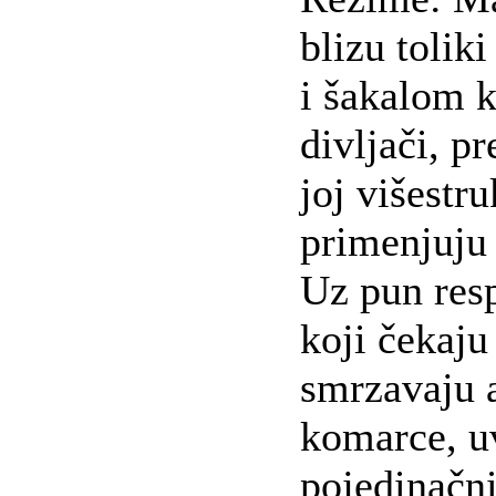
blizu tolik
i šakalom k
divljači, p
joj višestr
primenjuju
Uz pun res
koji čekaju
smrzavaju a
komarce, u
pojedinačn