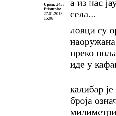
а из нас ј
Upisa:
2438
Pristupio:
села...
27.01.2013.
15:06
ловци су о
наоружана 
преко пољ
иде у каф
калибар је
броја озна
милиметр