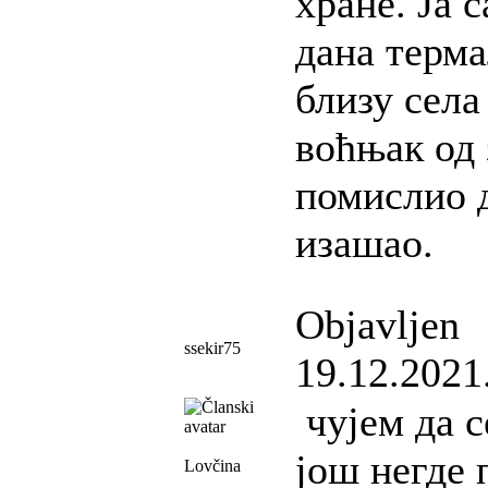
хране. Ја 
дана терма
близу села 
воћњак од 
помислио д
изашао.
Objavljen
ssekir75
19.12.2021
чујем да с
још негде 
Lovčina