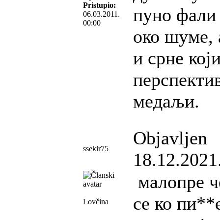
Pristupio:
пуно фали
06.03.2011.
00:00
око шуме, 
и срне кој
перспектив
медаљи.
Objavljen
ssekir75
18.12.2021
малопре че
се ко пи**
Lovčina