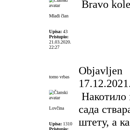
Bravo kole
Mlađi član
Upisa:
43
Pristupio:
21.03.2020.
22:27
Objavljen
tomo vrbas
17.12.2021
Накотило и
сада ствар
Lovčina
штету, а к
Upisa:
1310
Pristupio: