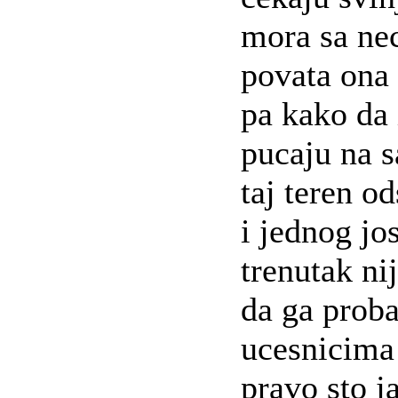
mora sa nec
povata ona 
pa kako da 
pucaju na s
taj teren o
i jednog jo
trenutak ni
da ga prob
ucesnicima 
pravo sto j