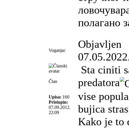
ловочувара
полагано з
Objavljen
Voganjac
07.05.2022
Sta ciniti
predatora
Član
vise popula
Upisa:
160
Pristupio:
bujica stras
07.09.2012.
22:09
Kako je to 