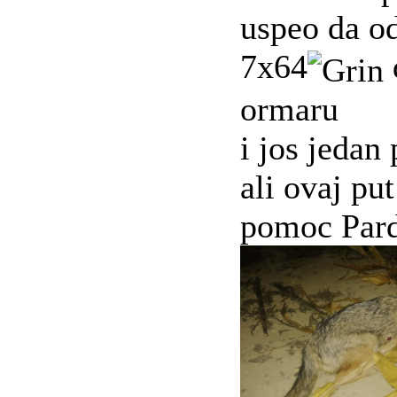
uspeo da o
7x64
ormaru
i jos jedan
ali ovaj pu
pomoc Pard