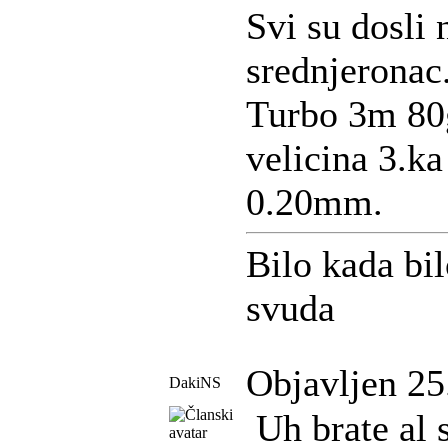
Svi su dosli 
srednjeronac
Turbo 3m 80
velicina 3.k
0.20mm.
Bilo kada bi
svuda
Objavljen 25
DakiNS
Uh brate al s