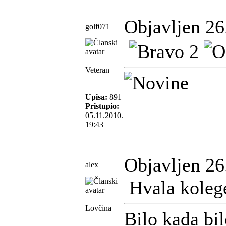
Objavljen 26
golf071
Veteran
Upisa:
891
Pristupio:
05.11.2010.
19:43
Objavljen 26
alex
Hvala koleg
Lovčina
Bilo kada bi