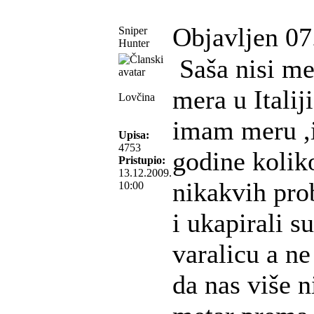
Objavljen 07
Sniper
Hunter
Saša nisi m
mera u Italij
Lovčina
imam meru ,i
Upisa:
4753
godine koli
Pristupio:
13.12.2009.
nikakvih pro
10:00
i ukapirali s
varalicu a n
da nas više 