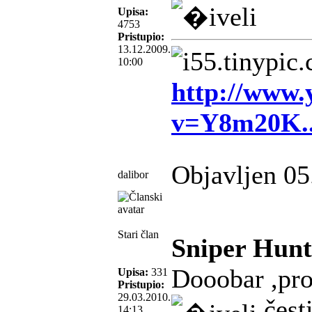
Upisa:
4753
Pristupio:
13.12.2009.
10:00
http://www.
v=Y8m20K.
Objavljen 05
dalibor
Stari član
Sniper Hunt
Dooobar ,pro
Upisa:
331
Pristupio:
29.03.2010.
čest
14:13