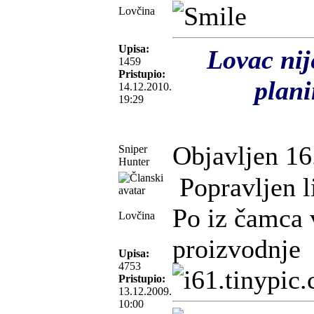
Lovčina
Upisa:
Lovac nije
1459
Pristupio:
plan
14.12.2010.
19:29
Objavljen 16
Sniper
Hunter
Popravljen l
Po iz čamca 
Lovčina
proizvodnje
Upisa:
4753
Pristupio:
13.12.2009.
10:00