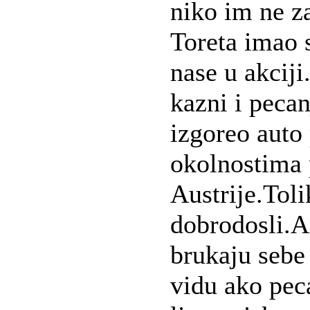
niko im ne z
Toreta imao 
nase u akcij
kazni i pecan
izgoreo auto
okolnostima 
Austrije.Toli
dobrodosli.A
brukaju sebe 
vidu ako peca