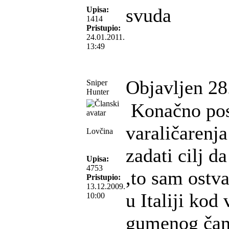
svuda
Upisa:
1414
Pristupio:
24.01.2011.
13:49
Objavljen 28
Sniper
Hunter
Konačno posl
varaličarenj
Lovčina
zadati cilj 
Upisa:
4753
,to sam ostva
Pristupio:
13.12.2009.
u Italiji kod
10:00
gumenog čam