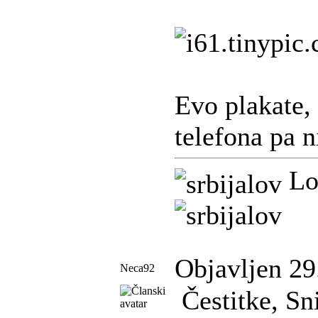
Evo plakate,
telefona pa 
Lov
Objavljen 29
Neca92
Čestitke, Sn