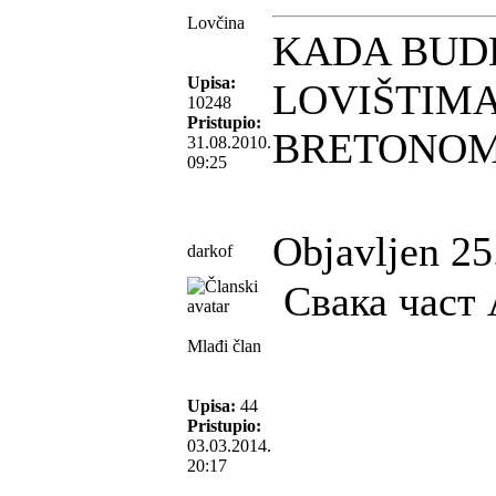
Lovčina
KADA BUD
Upisa:
LOVIŠTIMA
10248
Pristupio:
BRETONO
31.08.2010.
09:25
Objavljen 25
darkof
Свака част 
Mlađi član
Upisa:
44
Pristupio:
03.03.2014.
20:17