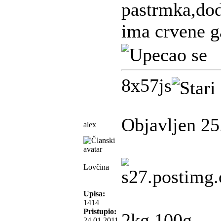
pastrmka,dod
ima crvene ga
8x57js
Objavljen 25
alex
Lovčina
Upisa:
1414
Pristupio:
2kg 100g
24.01.2011.