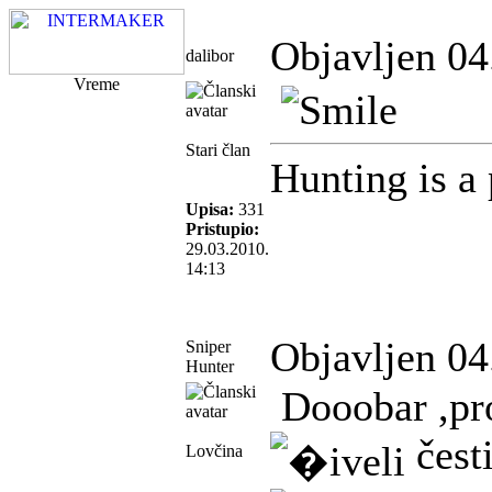
Objavljen 04
dalibor
Vreme
Stari član
Hunting is a
Upisa:
331
Pristupio:
29.03.2010.
14:13
Objavljen 04
Sniper
Hunter
Dooobar ,pro
čest
Lovčina