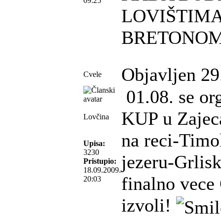
09:25
LOVIŠTIMA
BRETONO
Objavljen 29
Cvele
01.08. se o
KUP u Zajeca
Lovčina
na reci-Timo
Upisa:
3230
jezeru-Grlis
Pristupio:
18.09.2009.
finalno vece 
20:03
izvoli!