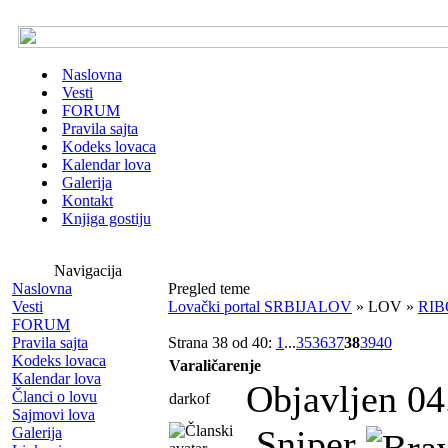
Naslovna
Vesti
FORUM
Pravila sajta
Kodeks lovaca
Kalendar lova
Galerija
Kontakt
Knjiga gostiju
Navigacija
Naslovna
Pregled teme
Vesti
Lovački portal SRBIJALOV
» LOV »
RIBO
FORUM
Pravila sajta
Strana 38 od 40:
1
...
35
36
37
38
39
40
Kodeks lovaca
Varaličarenje
Kalendar lova
Objavljen 04
Članci o lovu
darkof
Sajmovi lova
Sniper
Galerija