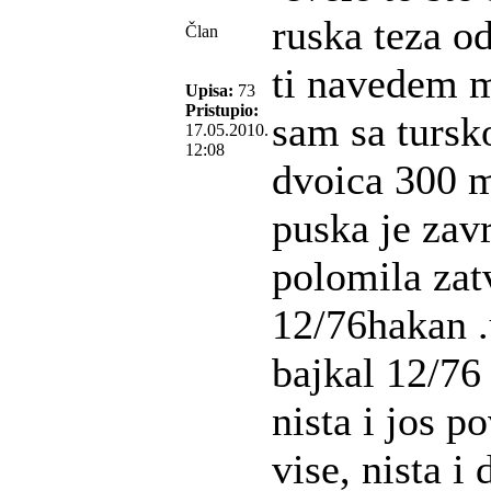
ruska teza od
Član
ti navedem m
Upisa:
73
Pristupio:
sam sa tursk
17.05.2010.
12:08
dvoica 300 m
puska je zav
polomila zat
12/76hakan 
bajkal 12/76
nista i jos 
vise, nista i