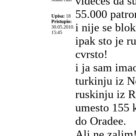
videces da su 
55.000 patro
Upisa:
18
Pristupio:
i nije se blok
30.05.2010.
15:45
ipak sto je r
cvrsto!
i ja sam ima
turkinju iz N
ruskinju iz 
umesto 155 
do Oradee.
Ali ne zalim