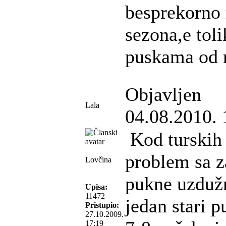
besprekorno 
sezona,e toli
puskama od
Objavljen
Lala
04.08.2010. 
Kod turskih 
problem sa z
Lovčina
pukne uzdužn
Upisa:
11472
jedan stari p
Pristupio:
27.10.2009.
17:19