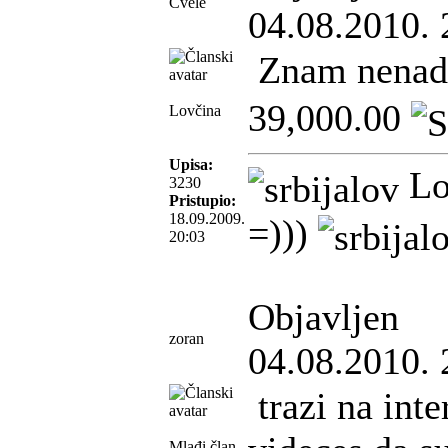
Cvele
04.08.2010. 
Znam nenad
39,000.00
Lovčina
Upisa:
Lo
3230
Pristupio:
18.09.2009.
=)))
20:03
Objavljen
zoran
04.08.2010. 
trazi na inte
Mlađi član