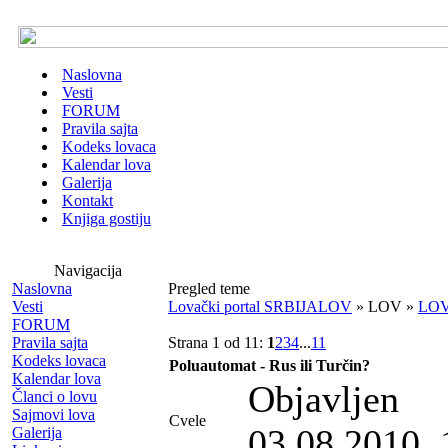
Naslovna
Vesti
FORUM
Pravila sajta
Kodeks lovaca
Kalendar lova
Galerija
Kontakt
Knjiga gostiju
Navigacija
Naslovna
Pregled teme
Vesti
Lovački portal SRBIJALOV
» LOV »
LOV
FORUM
Pravila sajta
Strana 1 od 11:
1
2
3
4
...
11
Kodeks lovaca
Poluautomat - Rus ili Turčin?
Kalendar lova
Objavljen
Članci o lovu
Sajmovi lova
Cvele
03.08.2010. 
Galerija