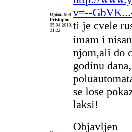
v=--GbVK.
Upisa:
968
Pristupio:
ti je cvele r
05.04.2010.
21:22
imam i nisa
njom,ali do 
godinu dana,a
poluautomata
se lose pokaza
laksi!
Objavljen