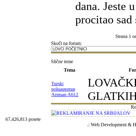
dana. Jeste u
procitao sad
Strana 1 o
Skoči na forum:
Slične teme
Tema
Fo
LOVAČK
Turski
poluautomat
GLATKIH
Armsan A612
Re
67,426,813 posete
.: Web Development & Ho