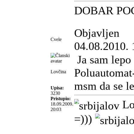
DOBAR PO
Objavljen
Cvele
04.08.2010. 
Ja sam lepo
Poluautomat-
Lovčina
msm da se le
Upisa:
3230
Pristupio:
Lo
18.09.2009.
20:03
=)))