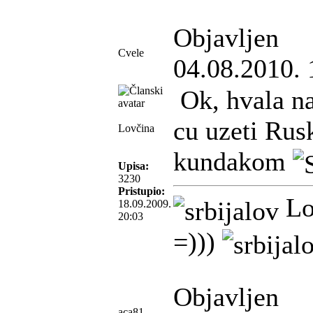
Objavljen
Cvele
04.08.2010. 
Ok, hvala na
cu uzeti Rus
Lovčina
kundakom
Upisa:
3230
Pristupio:
Lo
18.09.2009.
20:03
=)))
Objavljen
aca81