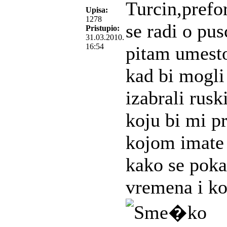
Turcin,prefor
Upisa:
1278
se radi o pus
Pristupio:
31.03.2010.
16:54
pitam umest
kad bi mogli 
izabrali ruski
koju bi mi pr
kojom imate 
kako se poka
vremena i ko