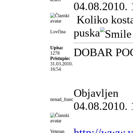
04.08.2010. 
Koliko kosta
puska
Lovčina
Upisa:
DOBAR PO
1278
Pristupio:
31.03.2010.
16:54
Objavljen
nenad_franc
04.08.2010. 
http://www.
Veteran