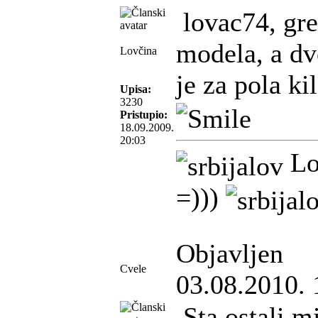
lovac74, gres
modela, a dv
Lovčina
je za pola k
Upisa:
3230
Pristupio:
18.09.2009.
20:03
Lo
=)))
Objavljen
Cvele
03.08.2010. 
Sta ostali m