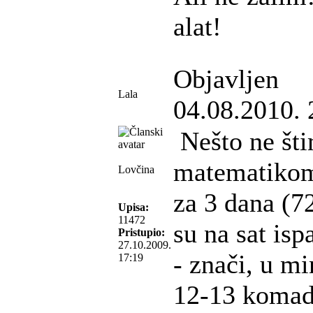
alat!
Objavljen
Lala
04.08.2010. 
Nešto ne šti
matematikom
Lovčina
za 3 dana (72
Upisa:
11472
su na sat is
Pristupio:
27.10.2009.
- znači, u mi
17:19
12-13 komad