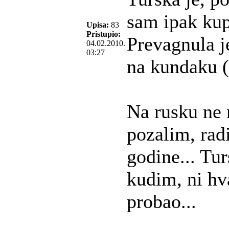
sam ipak kup
Upisa:
83
Pristupio:
Prevagnula je
04.02.2010.
03:27
na kundaku (
Na rusku ne
pozalim, rad
godine... Tu
kudim, ni hv
probao...