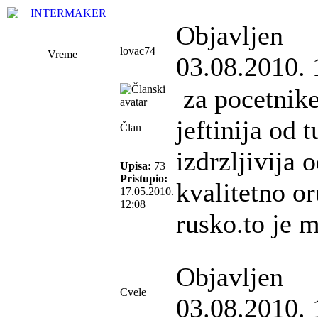
Objavljen
lovac74
Vreme
03.08.2010. 
za pocetnike
jeftinija od 
Član
izdrzljivija 
Upisa:
73
Pristupio:
kvalitetno or
17.05.2010.
12:08
rusko.to je 
Objavljen
Cvele
03.08.2010. 