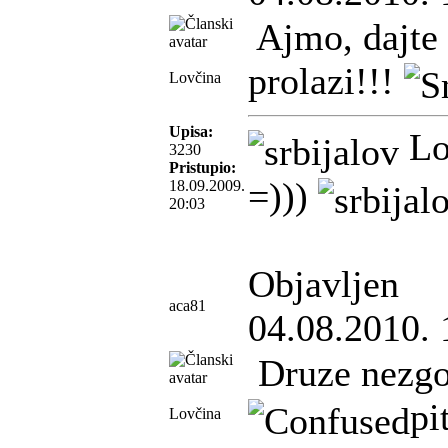
Ajmo, dajte 
prolazi!!!
Lovčina
Upisa:
Lo
3230
Pristupio:
=)))
18.09.2009.
20:03
Objavljen
aca81
04.08.2010. 
Druze nezgo
pi
Lovčina