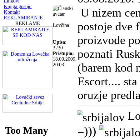
Linkovi
Knjiga gostiju
U nizem cen
Kontakt
REKLAMIRANJE
postoje dve 
REKLAME
Lovčina
proizvode po
Upisa:
3230
poznati Rusk
Pristupio:
18.09.2009.
(barem kod n
20:03
Escort.... sta
oruzje predl
Lo
=)))