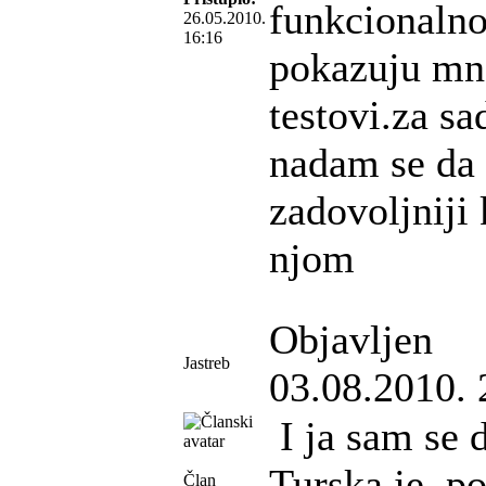
funkcionalno
26.05.2010.
16:16
pokazuju mn
testovi.za s
nadam se da c
zadovoljniji
njom
Objavljen
Jastreb
03.08.2010. 
I ja sam se 
Turska je, po
Član