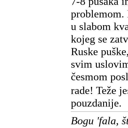
7-8 pušaka i
problemom. 
u slabom kva
kojeg se zatv
Ruske puške,
svim uslovim
česmom posl
rade! Teže je
pouzdanije.
Bogu 'fala, 