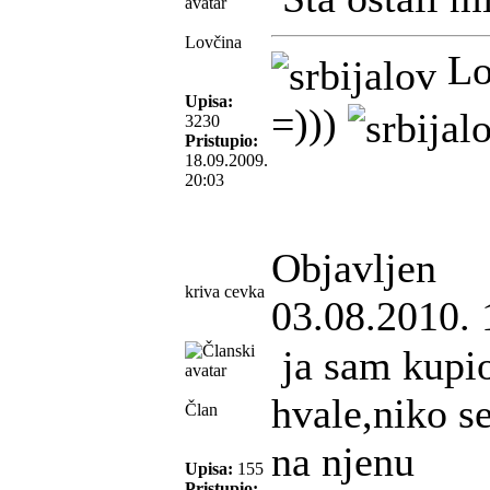
Lovčina
Lo
Upisa:
=)))
3230
Pristupio:
18.09.2009.
20:03
Objavljen
kriva cevka
03.08.2010. 
ja sam kupio
hvale,niko se
Član
na njenu
Upisa:
155
Pristupio: