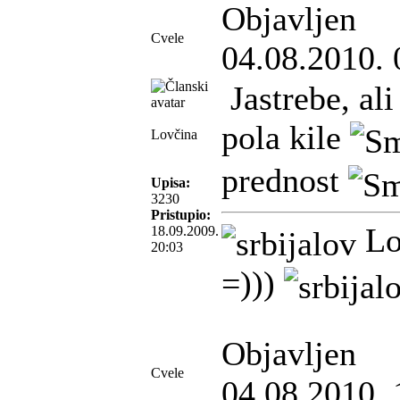
Objavljen
Cvele
04.08.2010. 
Jastrebe, ali
pola kile
Lovčina
prednost
Upisa:
3230
Pristupio:
Lo
18.09.2009.
20:03
=)))
Objavljen
Cvele
04.08.2010. 