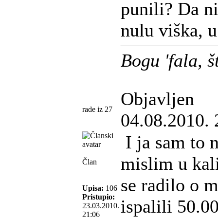
punili? Da n
nulu viška, 
Bogu 'fala, 
Objavljen
rade iz 27
04.08.2010. 
I ja sam to 
mislim u kal
Član
se radilo o m
Upisa:
106
Pristupio:
ispalili 50.0
23.03.2010.
21:06