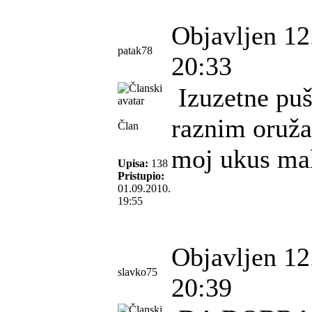
Objavljen 12
patak78
20:33
Izuzetne puš
raznim oruž
Član
moj ukus mal
Upisa:
138
Pristupio:
01.09.2010.
19:55
Objavljen 12
slavko75
20:39