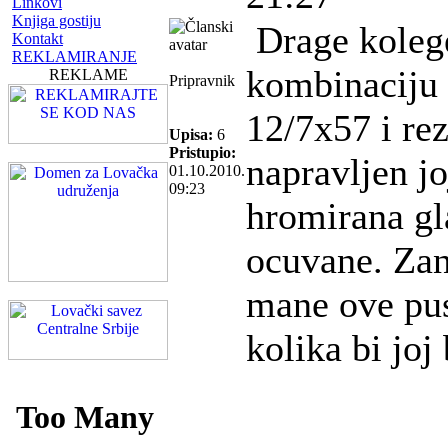
Linkovi
Knjiga gostiju
Drage koleg
Kontakt
REKLAMIRANJE
kombinaciju
REKLAME
Pripravnik
12/7x57 i re
Upisa:
6
Pristupio:
napravljen jo
01.10.2010.
09:23
hromirana gl
ocuvane. Zan
mane ove pus
kolika bi joj