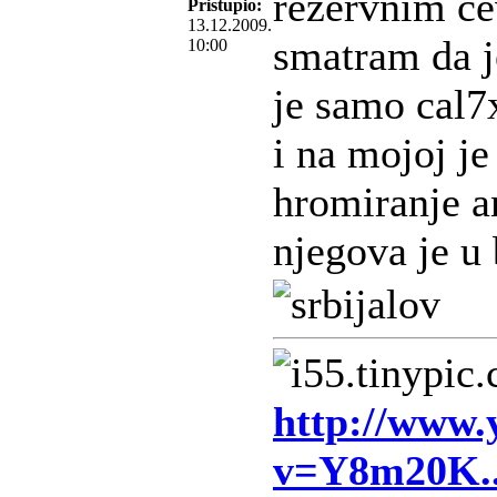
rezervnim ce
Pristupio:
13.12.2009.
smatram da j
10:00
je samo cal7
i na mojoj je
hromiranje an
njegova je u
http://www.
v=Y8m20K.