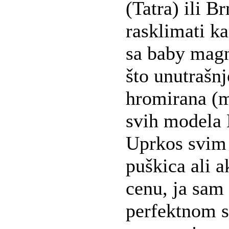
(Tatra) ili B
rasklimati ka
sa baby mag
što unutrašnj
hromirana (
svih modela 
Uprkos svim
puškica ali a
cenu, ja sam
perfektnom s