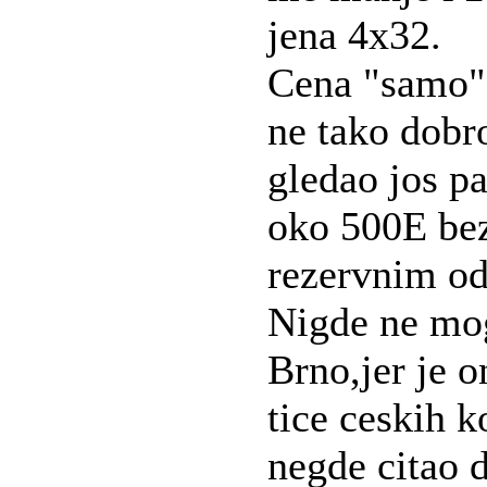
jena 4x32.
Cena "samo" 
ne tako dobr
gledao jos p
oko 500E bez
rezervnim od
Nigde ne mog
Brno,jer je o
tice ceskih 
negde citao d