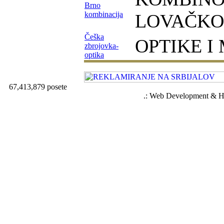
Brno
kombinacija
LOVAČKO
Češka
OPTIKE I
zbrojovka-
optika
67,413,879 posete
.: Web Development & Ho