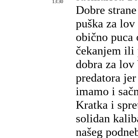
13:30
Dobre strane
puška za lov 
obično puca 
čekanjem ili
dobra za lov 
predatora je
imamo i sač
Kratka i spr
solidan kalib
našeg podneb