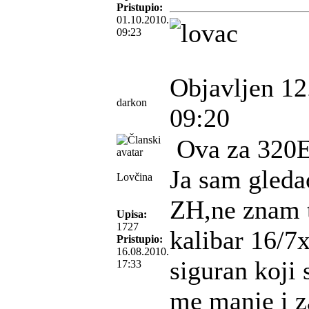
Pristupio:
01.10.2010.
09:23
Objavljen 12
darkon
09:20
Ova za 320E 
Ja sam gleda
Lovčina
ZH,ne znam t
Upisa:
1727
kalibar 16/7
Pristupio:
16.08.2010.
siguran koji 
17:33
me manje i z