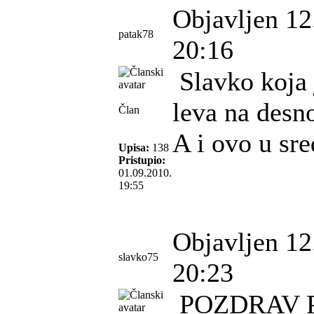
Objavljen 12
patak78
20:16
Slavko koja 
leva na desn
Član
A i ovo u sre
Upisa:
138
Pristupio:
01.09.2010.
19:55
Objavljen 12
slavko75
20:23
POZDRAV P