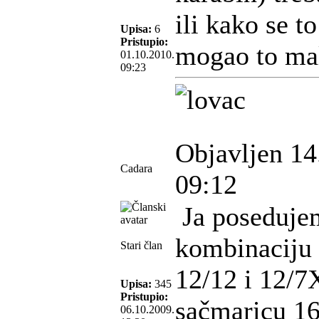
ili kako se t
Upisa:
6
Pristupio:
mogao to mal
01.10.2010.
09:23
Objavljen 14
Cadara
09:12
Ja poseduje
kombinaciju 
Stari član
12/12 i 12/7
Upisa:
345
Pristupio:
sačmaricu 1
06.10.2009.