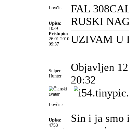
FAL 308CAL
Lovčina
RUSKI NAG
Upisa:
1039
Pristupio:
UZIVAM U
26.01.2010.
09:37
Objavljen 12
Sniper
Hunter
20:32
Lovčina
Sin i ja smo 
Upisa:
4753