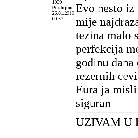
1039
Evo nesto iz
Pristupio:
26.01.2010.
mije najdraz
09:37
tezina malo s
perfekcija m
godinu dana 
rezernih cev
Eura ja misl
siguran
UZIVAM U