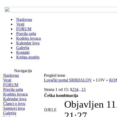
Naslovna
Vesti
FORUM
Pravila sajta
Kodeks lovaca
Kalendar lova
Galerija
Kontakt
Knjiga gostiju
Navigacija
Naslovna
Pregled teme
Vesti
Lovački portal SRBIJALOV
» LOV »
KO
FORUM
Pravila sajta
Strana 1 od 15:
1
2
3
4
...
15
Kodeks lovaca
Češka kombinacija
Kalendar lova
Objavljen 11
Članci o lovu
Sajmovi lova
DJELE
21:27
Galerija