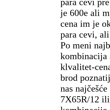
para cevi pre
je 600e ali m
cena im je o
para cevi, ali
Po meni najb
kombinacija
klvalitet-ce
brod poznati
nas najčešće
7X65R/12 ili