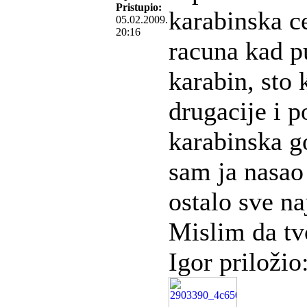
Pristupio:
karabinska ce
05.02.2009.
20:16
racuna kad pu
karabin, sto 
drugacije i p
karabinska g
sam ja nasao 
ostalo sve na
Mislim da tv
Igor priložio