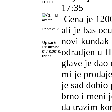
DJELE
17:35
Cena je 1200
ali je bas oc
Pripravnik
novi kundak 
Upisa:
6
Pristupio:
odradjen u H
01.10.2010.
09:23
glave je dao 
mi je prodaje
je sad dobio
brno i meni 
da trazim ko