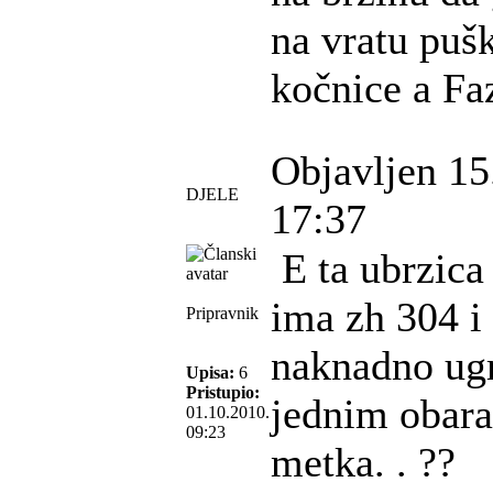
na vratu puš
kočnice a Fa
Objavljen 15
DJELE
17:37
E ta ubrzica 
ima zh 304 i
Pripravnik
naknadno ugra
Upisa:
6
Pristupio:
jednim obara
01.10.2010.
09:23
metka. . ??