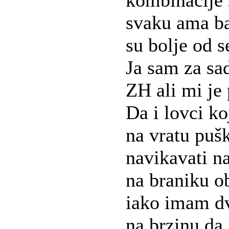
kombinacije 
svaku ama ba
su bolje od s
Ja sam za sa
ZH ali mi je
Da i lovci ko
na vratu pušk
navikavati n
na braniku o
iako imam dv
na brzinu da