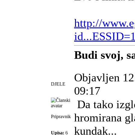
http://www.e
id...ESSID=
Budi svoj, sa
Objavljen 12
DJELE
09:17
Da tako izgl
hromirana gl
Pripravnik
kundak...
Upisa:
6