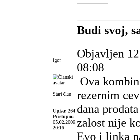
Budi svoj, sa
Objavljen 12
Igor
08:08
Ova kombina
rezernim cev
Stari član
dana prodata 
Upisa:
264
Pristupio:
zalost nije 
05.02.2009.
20:16
Evo i linka 