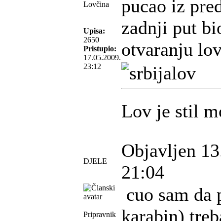
pucao iz pre
Lovčina
zadnji put b
Upisa:
2650
otvaranju lov
Pristupio:
17.05.2009.
23:12
Lov je stil m
Objavljen 13
DJELE
21:04
cuo sam da p
karabin) tre
Pripravnik