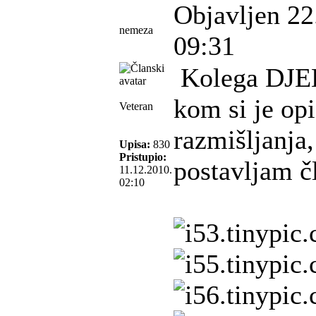
Objavljen 22
nemeza
09:31
Kolega DJEL
kom si je op
Veteran
razmišljanja
Upisa:
830
Pristupio:
postavljam č
11.12.2010.
02:10