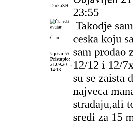
DarkoZH
23:55
Takodje sam 
ceska koju s
Član
sam prodao z
Upisa:
55
Pristupio:
12/12 i 12/7
21.09.2011.
14:18
su se zaista
najveca mana 
stradaju,ali 
sredi za 15 m