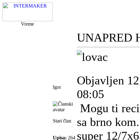
Vreme
UNAPRED H
Objavljen 12
Igor
08:05
Mogu ti reci
sa brno kom.
Stari član
super 12/7x6
Upisa:
264