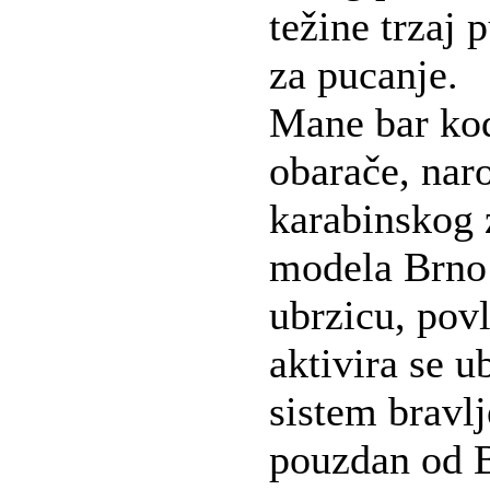
težine trzaj 
za pucanje.
Mane bar ko
obarače, nar
karabinskog 
modela Brno
ubrzicu, pov
aktivira se u
sistem bravl
pouzdan od 