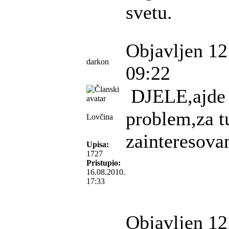
svetu.
Objavljen 12
darkon
09:22
DJELE,ajde k
problem,za tu
Lovčina
zainteresova
Upisa:
1727
Pristupio:
16.08.2010.
17:33
Objavljen 12