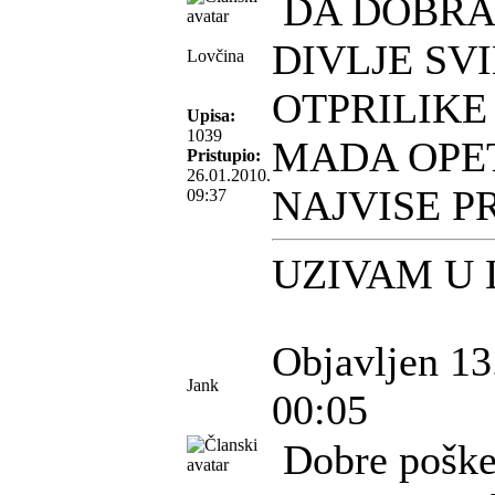
DA DOBRA 
DIVLJE SVI
Lovčina
OTPRILIKE
Upisa:
1039
MADA OPE
Pristupio:
26.01.2010.
NAJVISE P
09:37
UZIVAM U
Objavljen 13
Jank
00:05
Dobre poške,