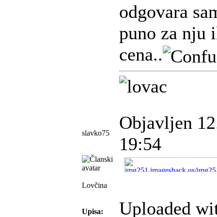
odgovara sam
puno za nju i
cena..
Objavljen 12
slavko75
19:54
Lovčina
Uploaded wi
Upisa: