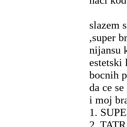
naci kod
slazem s
,super b
nijansu k
estetski
bocnih p
da ce se
i moj br
1. SUP
2. TAT