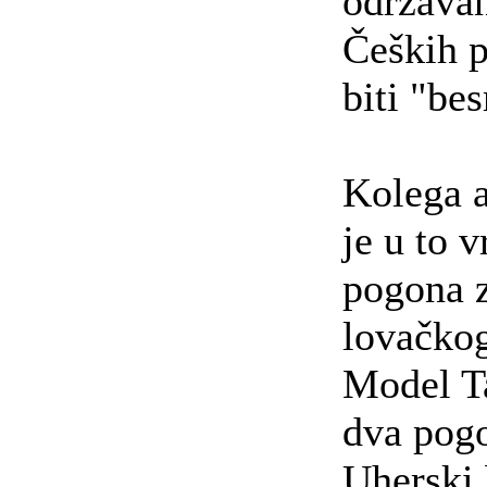
održava
Čeških 
biti "be
Kolega a
je u to 
pogona z
lovačkog
Model Ta
dva pogo
Uherski 