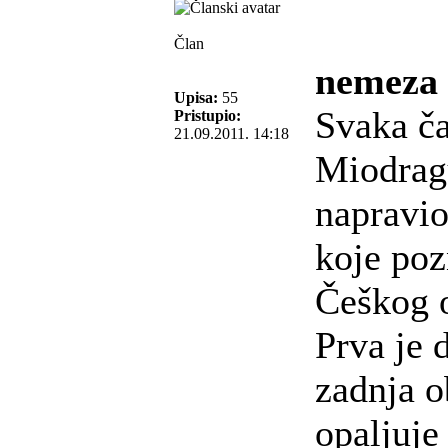
Član
nemeza 
Upisa:
55
Svaka ča
Pristupio:
21.09.2011. 14:18
Miodragu
napravio
koje po
Češkog o
Prva je 
zadnja o
opaljuje 