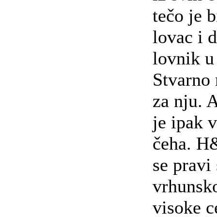
tečo je b
lovac i 
lovnik 
Stvarno
za nju. 
je ipak 
čeha. H
se pravi
vrhunsk
visoke c