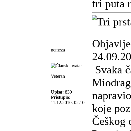
tri puta 
Objavlj
nemeza
24.09.20
Svaka ča
Veteran
Miodragu
napravio
Upisa:
830
Pristupio:
11.12.2010. 02:10
koje po
Češkog o