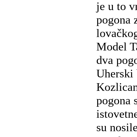
je u to 
pogona z
lovačkog
Model Ta
dva pogo
Uherski 
Kozlicam
pogona s
istovetn
su nosile