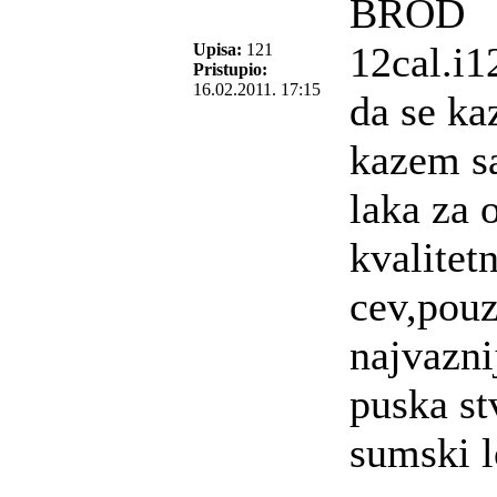
BROD
12cal.i1
Upisa:
121
Pristupio:
16.02.2011. 17:15
da se ka
kazem s
laka za 
kvalitet
cev,pouz
najvazni
puska st
sumski l