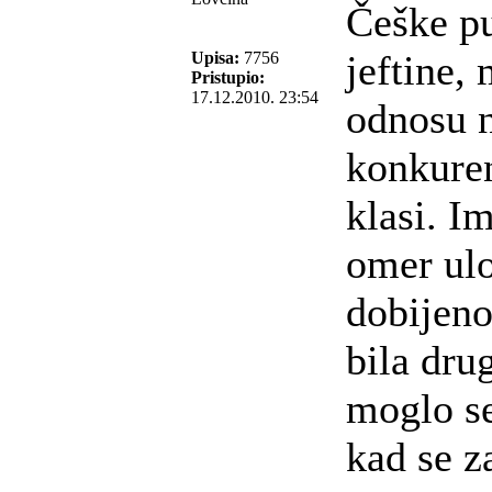
Češke pu
jeftine,
Upisa:
7756
Pristupio:
17.12.2010. 23:54
odnosu 
konkuren
klasi. Im
omer ul
dobijeno
bila dru
moglo se
kad se z