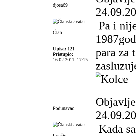
djosa69
24.09.20
Pa i nije
Član
1987god.
para za 
Upisa:
121
Pristupio:
16.02.2011. 17:15
zasluzuj
Objavlj
Podunavac
24.09.20
Kada sa
Lovčina