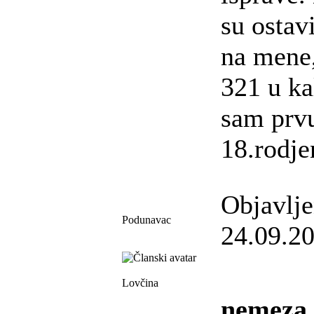
su ostav
na mene
321 u ka
sam prv
18.rodj
Objavlj
Podunavac
24.09.20
Lovčina
nemeza 