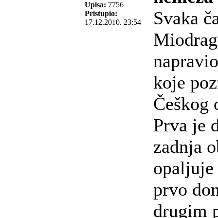
Upisa:
7756
Svaka ča
Pristupio:
17.12.2010. 23:54
Miodragu
napravio
koje po
Češkog o
Prva je 
zadnja o
opaljuje 
prvo don
drugim 