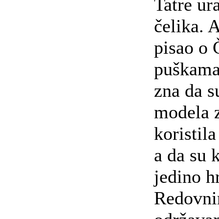
Tatre ur
čelika. 
pisao o
puškama 
zna da su
modela z
koristila
a da su 
jedino h
Redovn