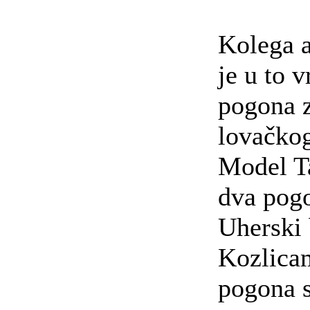
Kolega a
je u to 
pogona z
lovačkog
Model Ta
dva pogo
Uherski 
Kozlicam
pogona s