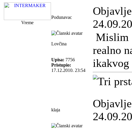
Objavlj
Podunavac
24.09.20
Vreme
Mislim 
Lovčina
realno n
ikakvog 
Upisa:
7756
Pristupio:
17.12.2010. 23:54
Objavlj
klaja
24.09.20