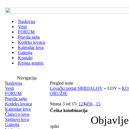
Naslovna
Vesti
FORUM
Pravila sajta
Kodeks lovaca
Kalendar lova
Galerija
Kontakt
Knjiga gostiju
Navigacija
Naslovna
Pregled teme
Vesti
Lovački portal SRBIJALOV
» LOV »
KO
FORUM
ORUŽJE
Pravila sajta
Kodeks lovaca
Strana 3 od 15:
1
2
3
4
5
6
...
15
Kalendar lova
Češka kombinacija
Članci o lovu
Objavlj
Sajmovi lova
Galerija
spiki