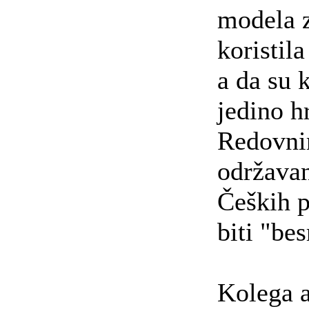
modela z
koristila
a da su 
jedino h
Redovn
održava
Čeških 
biti "be
Kolega a