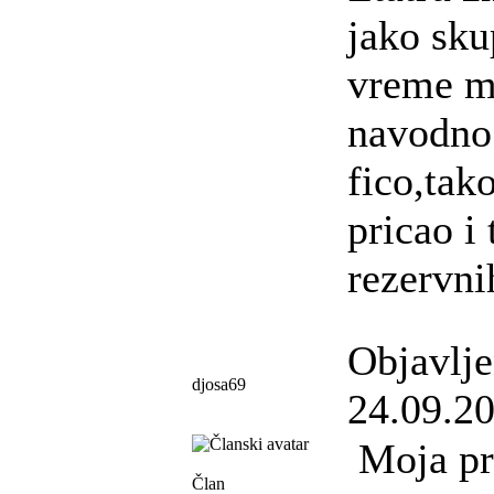
jako sku
vreme m
navodno 
fico,tako
pricao i 
rezervni
Objavlj
djosa69
24.09.20
Moja pr
Član