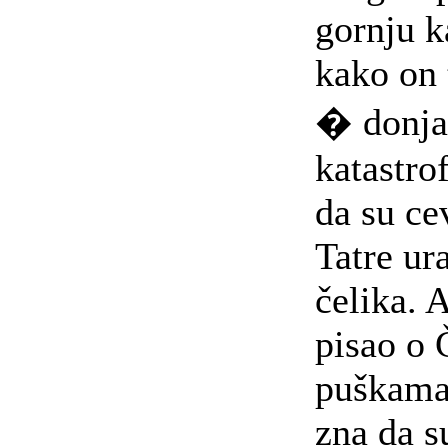
gornju k
kako on 
� donja"
katastrof
da su ce
Tatre ur
čelika. 
pisao o
puškama 
zna da su