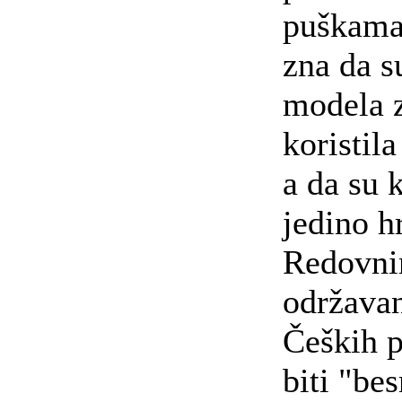
puškama 
zna da su
modela z
koristila
a da su 
jedino h
Redovn
održava
Čeških 
biti "be