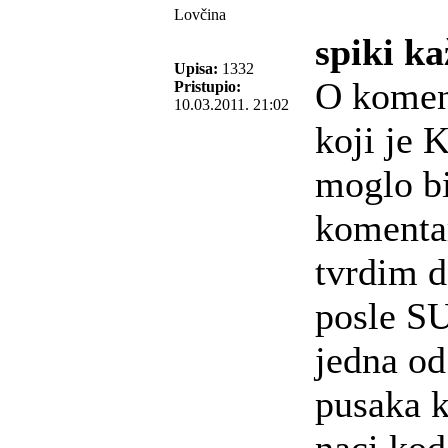
Lovčina
spiki ka
Upisa:
1332
O koment
Pristupio:
10.03.2011. 21:02
koji je 
moglo bi
komenta
tvrdim 
posle 
jedna od
pusaka 