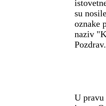
istovetn
su nosile
oznake p
naziv "K
Pozdrav
U pravu 