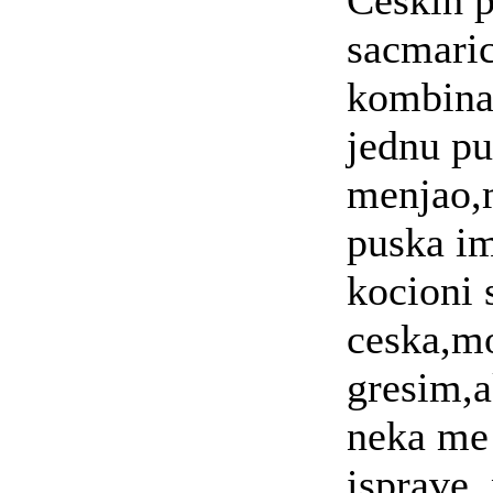
Ceskih p
sacmaric
kombinac
jednu pu
menjao,
puska im
kocioni 
ceska,m
gresim,a
neka me
isprave.