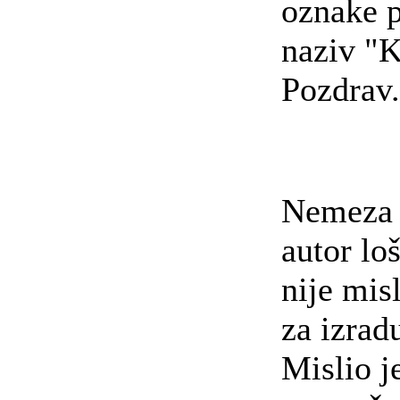
oznake p
naziv "K
Pozdrav
Nemeza 
autor loš
nije misl
za izradu
Mislio j