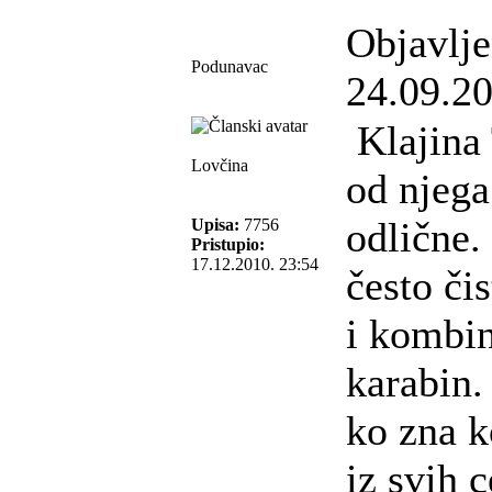
Objavlj
Podunavac
24.09.20
Klajina T
Lovčina
od njega
odlične.
Upisa:
7756
Pristupio:
17.12.2010. 23:54
često či
i kombin
karabin.
ko zna k
iz svih 