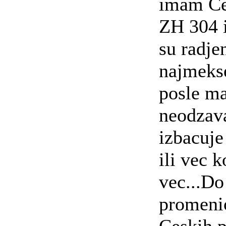
imam Ce
ZH 304 i
su radje
najmekse
posle m
neodzava
izbacuje
ili vec k
vec...Do
promeni