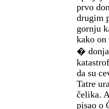
prvo don
drugim 
gornju k
kako on 
� donja"
katastrof
da su ce
Tatre ur
čelika. 
pisao o