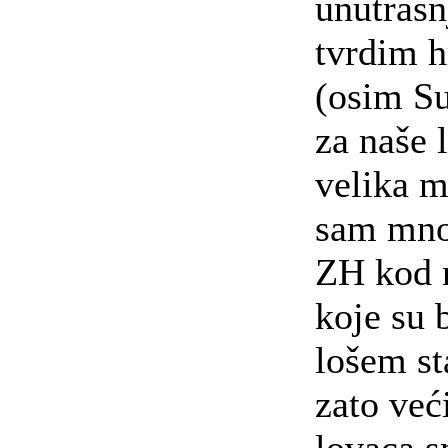
unutrašn
tvrdim 
(osim Su
za naše 
velika m
sam mno
ZH kod 
koje su b
lošem st
zato već