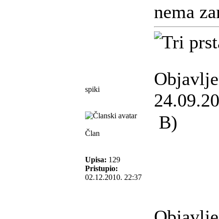
nema za
Objavlj
spiki
24.09.20
B)
Član
Upisa:
129
Pristupio:
02.12.2010. 22:37
Objavlj