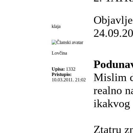
Objavlj
klaja
24.09.20
Lovčina
Podunav
Upisa:
1332
Mislim d
Pristupio:
10.03.2011. 21:02
realno n
ikakvog 
Ztatru z