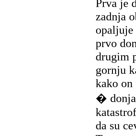
Prva je 
zadnja o
opaljuje 
prvo don
drugim 
gornju k
kako on 
� donja"
katastrof
da su ce