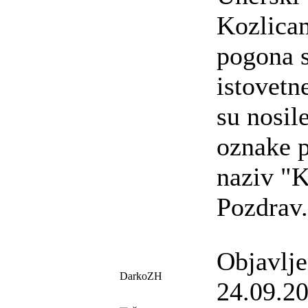
Kozlicam
pogona s
istovetn
su nosile
oznake p
naziv "K
Pozdrav
Objavlj
DarkoZH
24.09.20