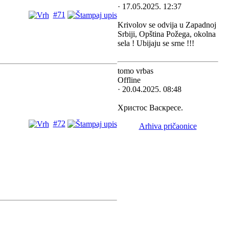
· 17.05.2025. 12:37
#71
Krivolov se odvija u Zapadnoj
Srbiji, Opština Požega, okolna
sela ! Ubijaju se srne !!!
tomo vrbas
Offline
· 20.04.2025. 08:48
Христос Васкресе.
#72
Arhiva pričaonice