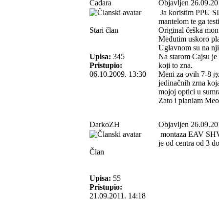
Cadara
Objavljen 26.09.20
Ja koristim PPU SP
mantelom te ga test
Stari član
Original češka mon
Međutim uskoro pl
Uglavnom su na nji
Upisa:
345
Na starom Cajsu je s
Pristupio:
koji to zna.
06.10.2009. 13:30
Meni za ovih 7-8 go
jedinačnih zrna koj
mojoj optici u sumr
Zato i planiam Meo
DarkoZH
Objavljen 26.09.20
montaza EAV SHVENK
je od centra od 3 d
Član
Upisa:
55
Pristupio:
21.09.2011. 14:18