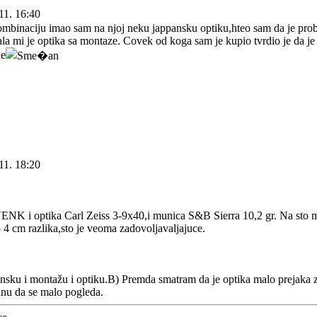
11. 16:40
binaciju imao sam na njoj neku jappansku optiku,hteo sam da je prob
la mi je optika sa montaze. Covek od koga sam je kupio tvrdio je da je
11. 18:20
 i optika Carl Zeiss 3-9x40,i munica S&B Sierra 10,2 gr. Na sto me
o 4 cm razlika,sto je veoma zadovoljavaljajuce.
unsku i montažu i optiku.B) Premda smatram da je optika malo prejaka 
anu da se malo pogleda.