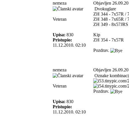
nemeza
Objavljen 26.09.20
Dvokuglare
ZH 344 - 7x57R / 
Veteran
ZH 348 - 7x65R / 
ZH 349 - 8x57JRS
Upisa:
830
Kip
Pristupio:
ZH 354 - 7x57R
11.12.2010. 02:10
Pozdrav.
nemeza
Objavljen 26.09.20
Oznake kombinacija
Veteran
Pozdrav.
Upisa:
830
Pristupio:
11.12.2010. 02:10