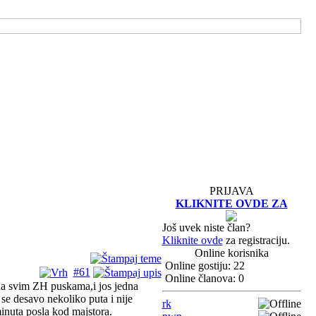
PRIJAVA
KLIKNITE OVDE ZA
Još uvek niste član?
Kliknite ovde
za registraciju.
Online korisnika
Online gostiju: 22
#61
Online članova: 0
na svim ZH puskama,i jos jedna
e desavo nekoliko puta i nije
rk
minuta posla kod majstora.