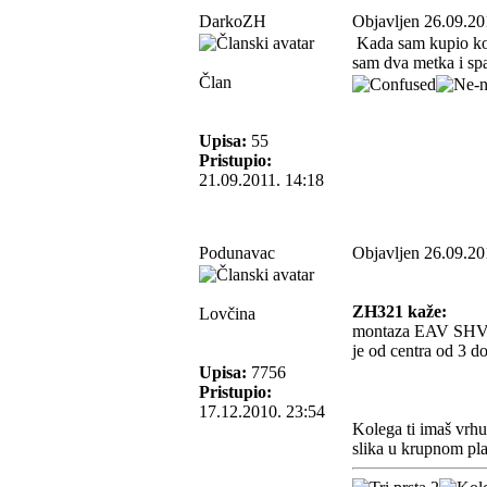
DarkoZH
Objavljen 26.09.20
Kada sam kupio kom
sam dva metka i spa
Član
Upisa:
55
Pristupio:
21.09.2011. 14:18
Podunavac
Objavljen 26.09.20
ZH321 kaže:
Lovčina
montaza EAV SHVENK
je od centra od 3 d
Upisa:
7756
Pristupio:
17.12.2010. 23:54
Kolega ti imaš vrh
slika u krupnom pl