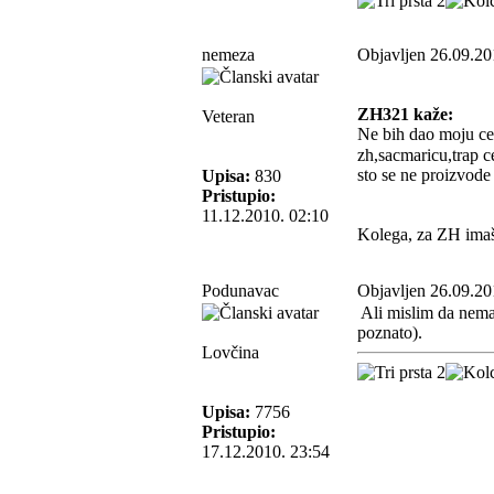
nemeza
Objavljen 26.09.20
ZH321 kaže:
Veteran
Ne bih dao moju ces
zh,sacmaricu,trap 
sto se ne proizvode 
Upisa:
830
Pristupio:
11.12.2010. 02:10
Kolega, za ZH imaš 
Podunavac
Objavljen 26.09.20
Ali mislim da nema 
poznato).
Lovčina
Upisa:
7756
Pristupio:
17.12.2010. 23:54