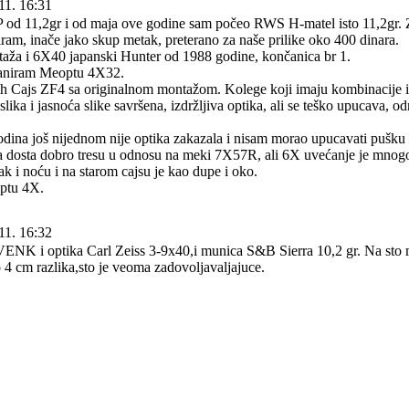
11. 16:31
 od 11,2gr i od maja ove godine sam počeo RWS H-matel isto 11,2gr. 
iram, inače jako skup metak, preterano za naše prilike oko 400 dinara.
taža i 6X40 japanski Hunter od 1988 godine, končanica br 1.
aniram Meoptu 4X32.
h Cajs ZF4 sa originalnom montažom. Kolege koji imaju kombinacije i
lika i jasnoća slike savršena, izdržljiva optika, ali se teško upucava, 
dina još nijednom nije optika zakazala i nisam morao upucavati pušku i
a dosta dobro tresu u odnosu na meki 7X57R, ali 6X uvećanje je mnogo 
ak i noću i na starom cajsu je kao dupe i oko.
ptu 4X.
11. 16:32
 i optika Carl Zeiss 3-9x40,i munica S&B Sierra 10,2 gr. Na sto m
o 4 cm razlika,sto je veoma zadovoljavaljajuce.