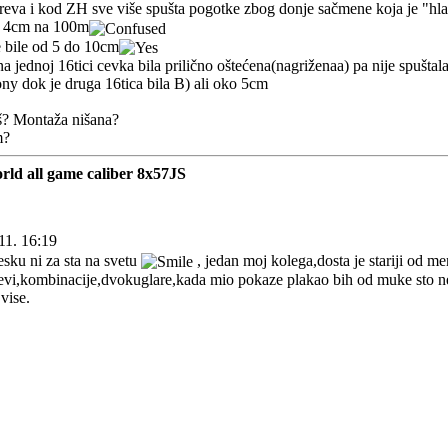
reva i kod ZH sve više spušta pogotke zbog donje sačmene koja je "hla
od 4cm na 100m
 bile od 5 do 10cm
 jednoj 16tici cevka bila prilično oštećena(nagriženaa) pa nije spuštala
ny dok je druga 16tica bila B) ali oko 5cm
tiš? Montaža nišana?
m?
rld all game caliber 8x57JS
11. 16:19
sku ni za sta na svetu
, jedan moj kolega,dosta je stariji od 
cevi,kombinacije,dvokuglare,kada mio pokaze plakao bih od muke sto n
vise.