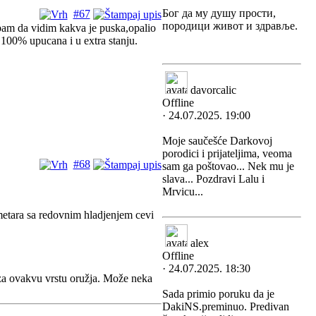
Бог да му душу прости,
#67
породици живот и здравље.
am da vidim kakva je puska,opalio
 100% upucana i u extra stanju.
davorcalic
Offline
· 24.07.2025. 19:00
Moje saučešće Darkovoj
porodici i prijateljima, veoma
#68
sam ga poštovao... Nek mu je
slava... Pozdravi Lalu i
Mrvicu...
tara sa redovnim hladjenjem cevi
alex
Offline
· 24.07.2025. 18:30
za ovakvu vrstu oružja. Može neka
Sada primio poruku da je
DakiNS.preminuo. Predivan