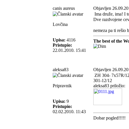
canis aureus
Objavljen 26.09.20
Ima druže, ima! I
Dve razdvojene cev
Lovčina
nemeza pa ti rešio 
Upisa:
4116
The best of the Wo
Pristupio:
22.01.2010. 15:41
aleksa83
Objavljen 26.09.20
ZH 304- 7x57R/1
301-12/12
Pripravnik
aleksa83 priložio:
Upisa:
9
Pristupio:
02.02.2010. 11:43
Dobar pogled!!!!!