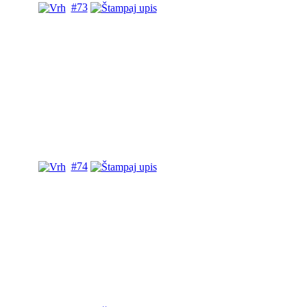
#73
#74