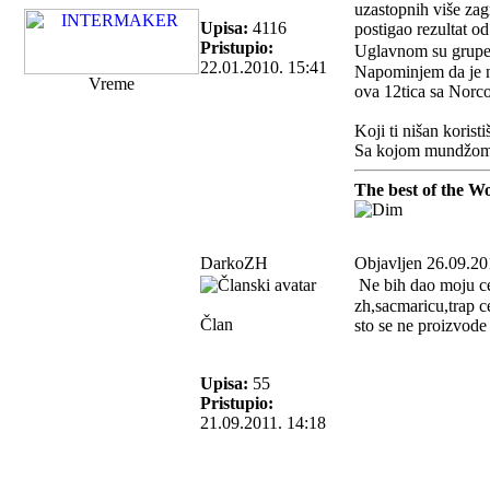
uzastopnih više zag
Upisa:
4116
postigao rezultat 
Pristupio:
Uglavnom su grupe
22.01.2010. 15:41
Napominjem da je na
Vreme
ova 12tica sa Norco
Koji ti nišan koris
Sa kojom mundžo
The best of the Wo
DarkoZH
Objavljen 26.09.20
Ne bih dao moju ce
zh,sacmaricu,trap 
Član
sto se ne proizvode 
Upisa:
55
Pristupio:
21.09.2011. 14:18