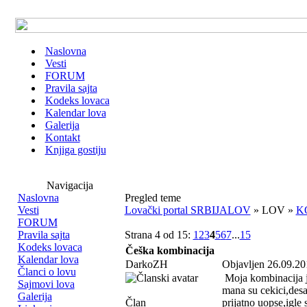
Naslovna
Vesti
FORUM
Pravila sajta
Kodeks lovaca
Kalendar lova
Galerija
Kontakt
Knjiga gostiju
Navigacija
Naslovna
Pregled teme
Vesti
Lovački portal SRBIJALOV
» LOV »
K
FORUM
Pravila sajta
Strana 4 od 15:
1
2
3
4
5
6
7
...
15
Kodeks lovaca
Češka kombinacija
Kalendar lova
DarkoZH
Objavljen 26.09.20
Članci o lovu
Moja kombinacija j
Sajmovi lova
mana su cekici,desa
Galerija
Član
prijatno uopse,igle