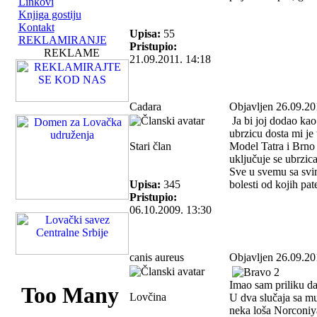
Linkovi
Knjiga gostiju
Kontakt
Upisa:
55
REKLAMIRANJE
Pristupio:
REKLAME
21.09.2011. 14:18
Cadara
Objavljen 26.09.20
Ja bi joj dodao ka
ubrzicu dosta mi je
Stari član
Model Tatra i Brno
uključuje se ubrzica
Sve u svemu sa svim
Upisa:
345
bolesti od kojih pate
Pristupio:
06.10.2009. 13:30
canis aureus
Objavljen 26.09.20
Imao sam priliku d
Lovčina
U dva slučaja sa mu
neka loša Norconiya