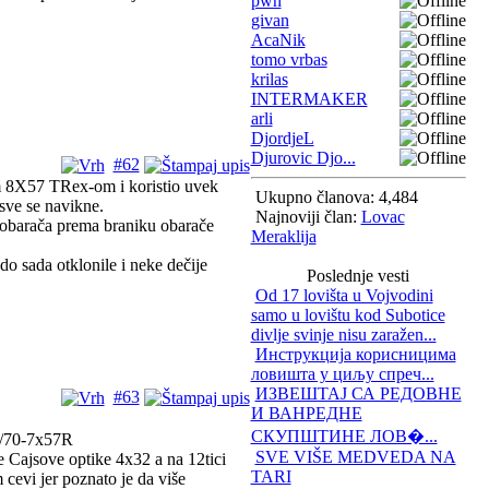
pwn
givan
AcaNik
tomo vrbas
krilas
INTERMAKER
arli
DjordjeL
Djurovic Djo...
#62
m 8X57 TRex-om i koristio uvek
Ukupno članova: 4,484
 sve se navikne.
Najnoviji član:
Lovac
 obarača prema braniku obarače
Meraklija
do sada otklonile i neke dečije
Poslednje vesti
Od 17 lovišta u Vojvodini
samo u lovištu kod Subotice
divlje svinje nisu zaražen...
Инструкција корисницима
ловишта у циљу спреч...
ИЗВЕШТАЈ СА РЕДОВНЕ
#63
И ВАНРЕДНЕ
СКУПШТИНЕ ЛОВ�...
2/70-7x57R
SVE VIŠE MEDVEDA NA
 Cajsove optike 4x32 a na 12tici
TARI
 cevi jer poznato je da više