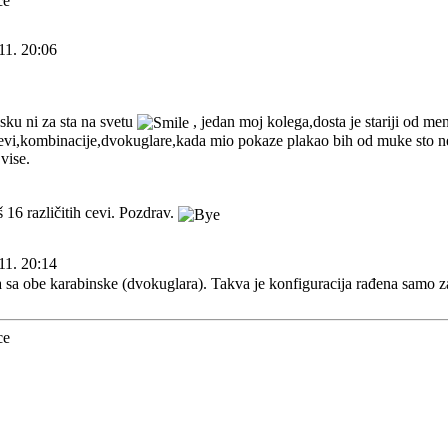
11. 20:06
ku ni za sta na svetu
, jedan moj kolega,dosta je stariji od m
cevi,kombinacije,dvokuglare,kada mio pokaze plakao bih od muke sto n
vise.
16 različitih cevi. Pozdrav.
11. 20:14
sa obe karabinske (dvokuglara). Takva je konfiguracija rađena samo z