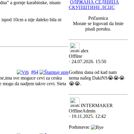
ОДРЖАНА СЕДНИЦА
dna" a gornje karabinske, nisam
СКУПШТИНЕ ЛСЦС
Pričaonica
 ispod 10cm a nije daleko bila ni
Morate se logovati da biste
pisali poruku.
alex
Offline
· 24.07.2026. 15:50
#64
Godinu dana od kad nam
mene,ima sve moguce cevi za cesku
nema našeg DakiNS😭😭😭
😭😭.
e mogu da nadjem takve cevi. Steta
INTERMAKER
Offline
Admin
· 19.11.2025. 12:42
Podunavac