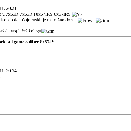
11. 20:21
 to u 7x65R-7x65R i 8x57IRS-8x57IRS
Ke k'o današnje ruskinje ma ružno do zla
baš da rasplačeš kolegu
rld all game caliber 8x57JS
11. 20:54
2