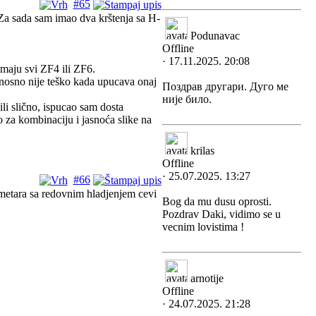
#65
Za sada sam imao dva krštenja sa H-
Podunavac
Offline
· 17.11.2025. 20:08
maju svi ZF4 ili ZF6.
odnosno nije teško kada upucava onaj
Поздрав другари. Дуго ме
није било.
li slično, ispucao sam dosta
za kombinaciju i jasnoća slike na
krilas
Offline
· 25.07.2025. 13:27
#66
etara sa redovnim hladjenjem cevi
Bog da mu dusu oprosti.
Pozdrav Daki, vidimo se u
vecnim lovistima !
arnotije
Offline
· 24.07.2025. 21:28