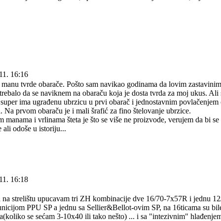
11. 16:16
o manu tvrde obarače. Pošto sam navikao godinama da lovim zastavini
 trebalo da se naviknem na obaraču koja je dosta tvrda za moj ukus. Ali
 super ima ugrađenu ubrzicu u prvi obarač i jednostavnim povlačenjem
. Na prvom obaraču je i mali šrafić za fino štelovanje ubrzice.
 manama i vrlinama šteta je što se više ne proizvode, verujem da bi se 
 ali odoše u istoriju...
11. 16:18
a na strelištu upucavam tri ZH kombinacije dve 16/70-7x57R i jednu 1
nicijom PPU SP a jednu sa Sellier&Bellot-ovim SP, na 16ticama su bile
(koliko se sećam 3-10x40 ili tako nešto) ... i sa "intezivnim" hlađenjem