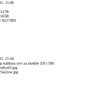
11. 21:40
7x57R
7x65R
 / 8x57JRS
11. 21:44
 kalibara cevi za modele ZH i 500.