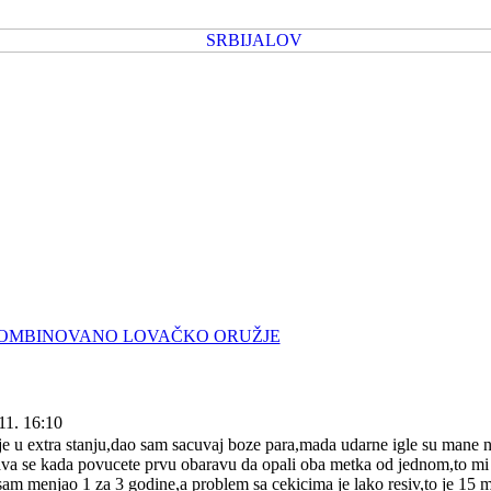
OMBINOVANO LOVAČKO ORUŽJE
11. 16:10
e u extra stanju,dao sam sacuvaj boze para,mada udarne igle su mane 
va se kada povucete prvu obaravu da opali oba metka od jednom,to mi s
 sam menjao 1 za 3 godine,a problem sa cekicima je lako resiv,to je 15 