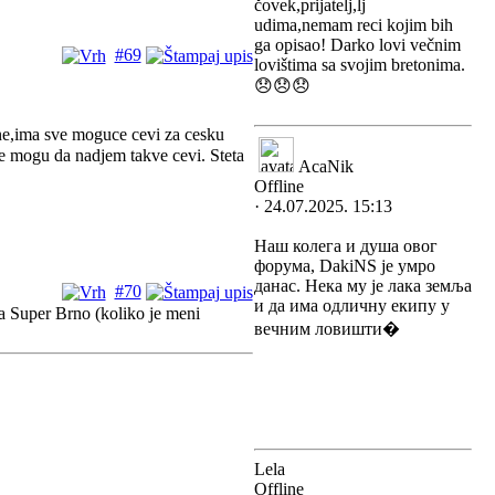
čovek,prijatelj,lj
udima,nemam reci kojim bih
ga opisao! Darko lovi večnim
#69
lovištima sa svojim bretonima.
😞😞😞
ene,ima sve moguce cevi za cesku
e mogu da nadjem takve cevi. Steta
AcaNik
Offline
· 24.07.2025. 15:13
Наш колега и душа овог
форума, DakiNS је умро
данас. Нека му је лака земља
#70
и да има одличну екипу у
a Super Brno (koliko je meni
вечним ловишти�
Lela
Offline