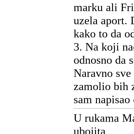
marku ali Fri
uzela aport. 
kako to da o
3. Na koji na
odnosno da s
Naravno sve 
zamolio bih 
sam napisao 
U rukama Ma
ubojita