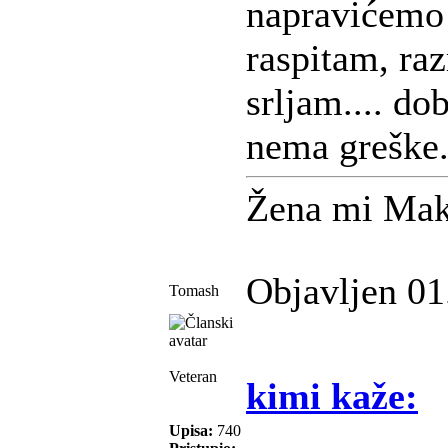
napravićemo 
raspitam, ra
srljam.... do
nema greške.
Žena mi Mak
Objavljen 01
Tomash
Veteran
kimi kaže:
Upisa:
740