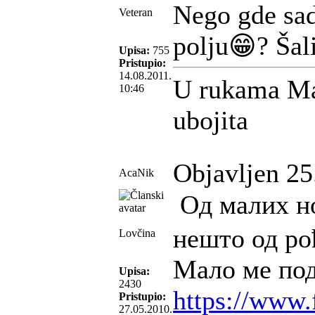
Nego gde sad
Veteran
polju😁? Šal
Upisa:
755
Pristupio:
14.08.2011.
U rukama Ma
10:46
ubojita
Objavljen 25
AcaNik
Од малих но
нешто од ро
Lovčina
Мало ме под
Upisa:
2430
https://www.
Pristupio:
27.05.2010.