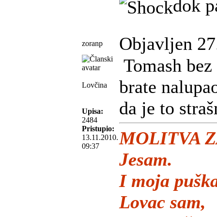
dok p
Objavljen 27
zoranp
Tomash bez u
brate nalupa
Lovčina
da je to straš
Upisa:
2484
Pristupio:
MOLITVA Z
13.11.2010.
09:37
Jesam.
I moja puška
Lovac sam,