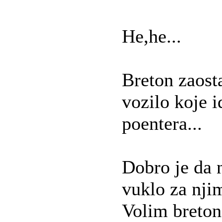
He,he...
Breton zaost
vozilo koje 
poentera...
Dobro je da n
vuklo za njim
Volim bretone