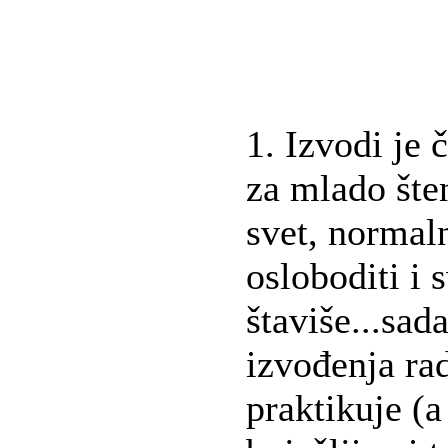
1. Izvodi je
za mlado šten
svet, normaln
osloboditi i 
štaviše...sad
izvođenja ra
praktikuje (a