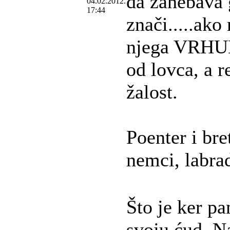
da zahebava g
04.02.2012.
17:44
znači.....ako
njega VRHUNS
od lovca, a r
žalost.
Poenter i bre
nemci, labrad
Što je ker pa
svoju ćud. Na