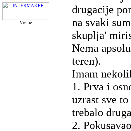
drugacije pon
na svaki sum
Vreme
skuplja' miri
Nema apsolut
teren).
Imam nekoli
1. Prva i os
uzrast sve to
trebalo druga
2. Pokusavao