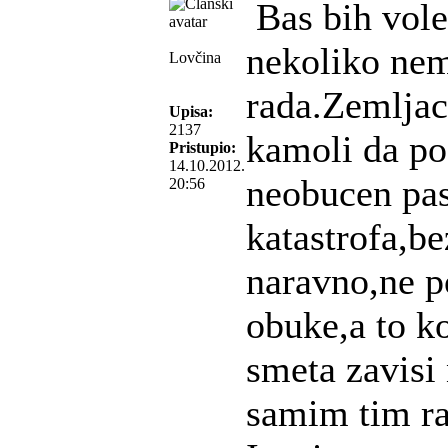
Bas bih vole
nekoliko nem
Lovčina
rada.Zemljace
Upisa:
2137
kamoli da po
Pristupio:
14.10.2012.
neobucen pas
20:56
katastrofa,be
naravno,ne p
obuke,a to k
smeta zavisi 
samim tim ra