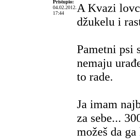
Pristupio:
A Kvazi lovci
04.02.2012.
17:44
džukelu i ras
Pametni psi s
nemaju urađen
to rade.
Ja imam najb
za sebe... 3
možeš da ga k