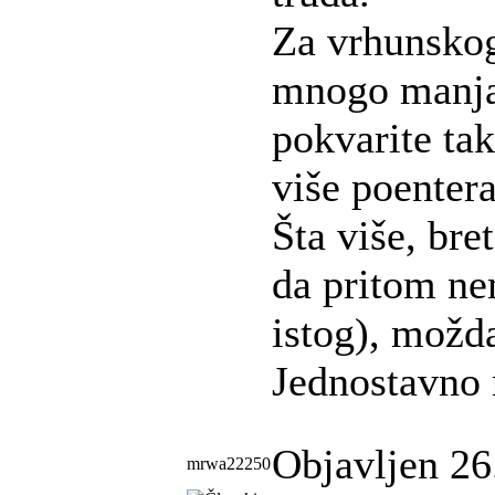
Za vrhunskog 
mnogo manja
pokvarite tak
više poentera
Šta više, bre
da pritom ne
istog), možda
Jednostavno 
Objavljen 26
mrwa22250