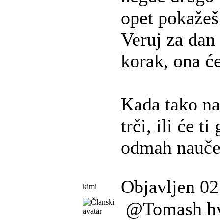
opet pokažeš 
Veruj za dan 
korak, ona ć
Kada tako na 
trči, ili će ti
odmah nauč
Objavljen 02
kimi
@Tomash hva