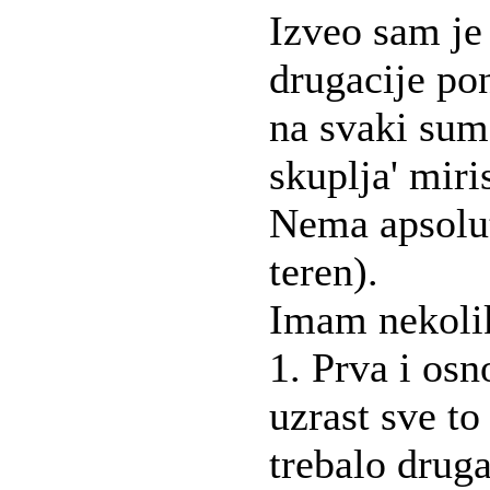
Izveo sam je 
drugacije pon
na svaki sum
skuplja' miri
Nema apsolut
teren).
Imam nekoli
1. Prva i os
uzrast sve to
trebalo druga