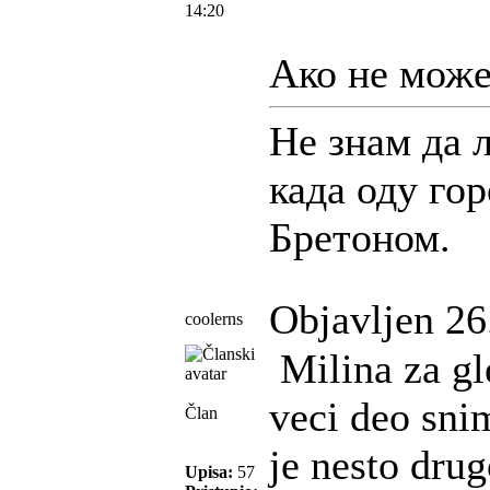
14:20
Ако не може 
Не знам да 
када оду гор
Бретоном.
Objavljen 26
coolerns
Milina za gl
veci deo snim
Član
je nesto drug
Upisa:
57