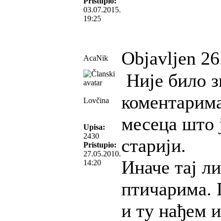
Pristupio:
03.07.2015.
19:25
Objavljen 26
AcaNik
Није било з
коментарима 
Lovčina
месеца што 
Upisa:
2430
старији.
Pristupio:
27.05.2010.
Иначе тај ли
14:20
птичарима. 
и ту нађем и