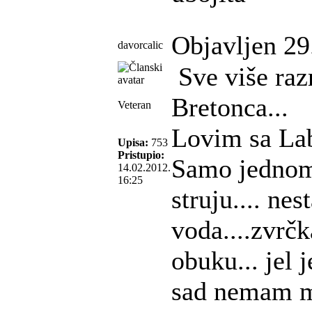
Objavljen 29
davorcalic
Sve više raz
Bretonca...
Veteran
Lovim sa Lab
Upisa:
753
Pristupio:
Samo jednom
14.02.2012.
16:25
struju.... ne
voda....zvrč
obuku... jel j
sad nemam me