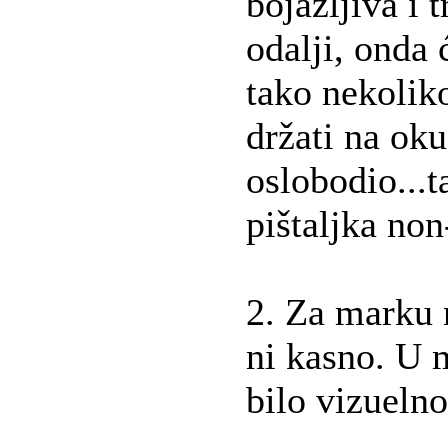
bojažljiva i t
odalji, onda ć
tako nekoliko
držati na oku
oslobodio...t
pištaljka non-
2. Za marku 
ni kasno. U m
bilo vizuelno