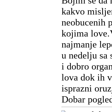
Bojim se da 
kakvo misljen
neobucenih p
kojima love.V
najmanje lepo
u nedelju s
i dobro organ
lova dok ih 
isprazni oruz
Dobar pogled