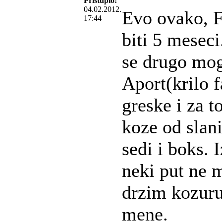
Pristupio:
04.02.2012.
Evo ovako, Fr
17:44
biti 5 meseci
se drugo mog
Aport(krilo 
greske i za 
koze od slan
sedi i boks. 
neki put ne m
drzim kozuru 
mene.