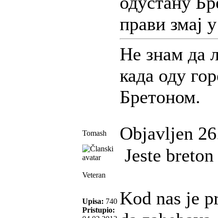
одустану Бре
прави змај у
Не знам да 
када оду гор
Бретоном.
Objavljen 26
Tomash
Jeste breton 
Veteran
Kod nas je p
Upisa:
740
Pristupio: