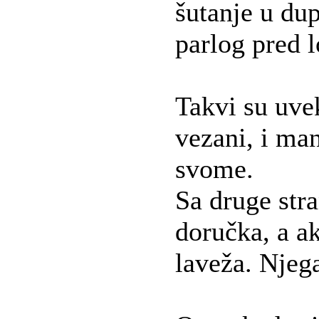
šutanje u du
parlog pred 
Takvi su uve
vezani, i man
svome.
Sa druge str
doručka, a a
laveža. Njega