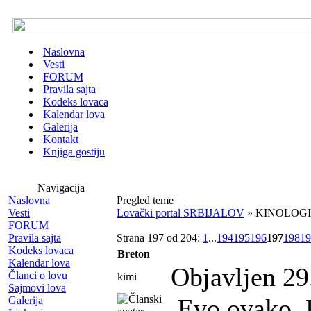
Naslovna
Vesti
FORUM
Pravila sajta
Kodeks lovaca
Kalendar lova
Galerija
Kontakt
Knjiga gostiju
Navigacija
Naslovna
Pregled teme
Vesti
Lovački portal SRBIJALOV
» KINOLOGI
FORUM
Pravila sajta
Strana 197 od 204:
1
...
194
195
196
197
198
19
Kodeks lovaca
Breton
Kalendar lova
Objavljen 29
Članci o lovu
kimi
Sajmovi lova
Evo ovako, F
Galerija