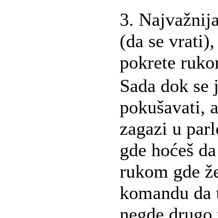
3. Najvažnija
(da se vrati),
pokrete ruko
Sada dok se j
pokušavati, a
zagazi u parl
gde hoćeš da 
rukom gde žel
komandu da t
negde drugo t