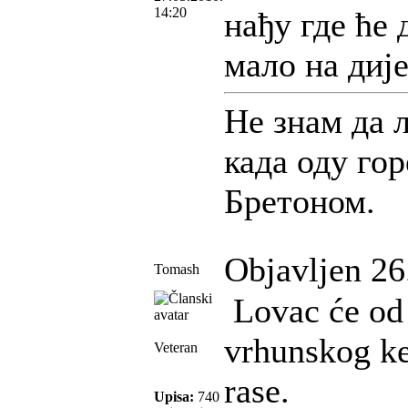
14:20
нађу где ће 
мало на дије
Не знам да 
када оду гор
Бретоном.
Objavljen 26
Tomash
Lovac će od 
vrhunskog ker
Veteran
rase.
Upisa:
740