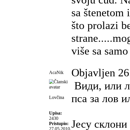
sa štenetom i
što prolazi b
strane.....m
više sa samo
Objavljen 26
AcaNik
Види, или л
пса за лов и
Lovčina
Upisa:
2430
Јесу склони
Pristupio:
27.05.2010.