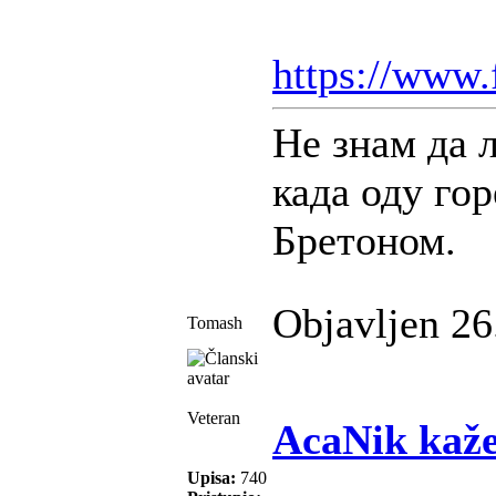
https://www.
Не знам да 
када оду гор
Бретоном.
Objavljen 26
Tomash
Veteran
AcaNik kaže
Upisa:
740