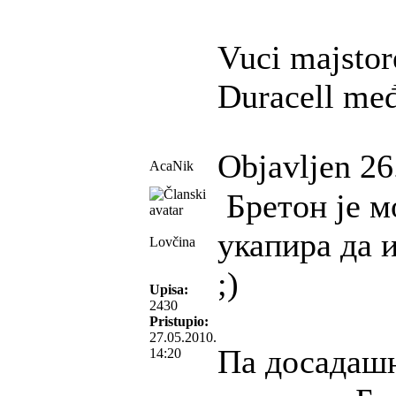
Vuci majstore
Duracell me
Objavljen 26
AcaNik
Бретон је м
укапира да и
Lovčina
;)
Upisa:
2430
Pristupio:
27.05.2010.
Па досадашњ
14:20