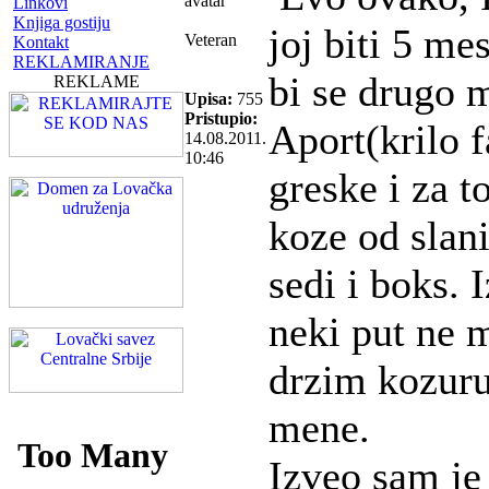
Linkovi
Knjiga gostiju
joj biti 5 me
Veteran
Kontakt
REKLAMIRANJE
bi se drugo 
REKLAME
Upisa:
755
Pristupio:
Aport(krilo 
14.08.2011.
10:46
greske i za 
koze od slan
sedi i boks. 
neki put ne m
drzim kozuru 
mene.
Izveo sam je 