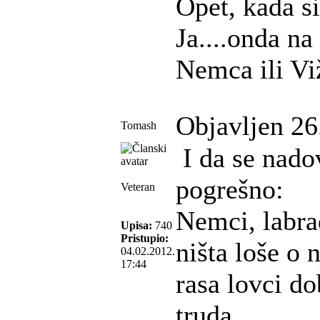
Opet, kada s
Ja....onda na
Nemca ili Viž
Objavljen 26
Tomash
I da se nado
pogrešno:
Veteran
Nemci, labrad
Upisa:
740
Pristupio:
ništa loše o 
04.02.2012.
17:44
rasa lovci do
truda.