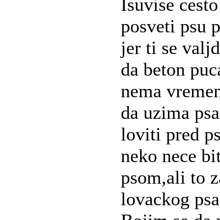
Isuvise cest
posveti psu pa
jer ti se val
da beton puc
nema vremena
da uzima psa
loviti pred 
neko nece bit
psom,ali to 
lovackog psa