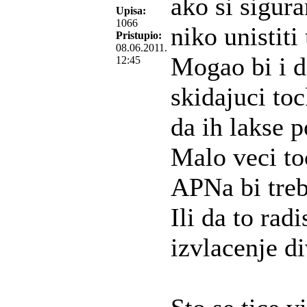
ako si sigura
Upisa:
1066
niko unistiti 
Pristupio:
08.06.2011.
Mogao bi i d
12:45
skidajuci to
da ih lakse 
Malo veci t
APNa bi treb
Ili da to rad
izvlacenje di