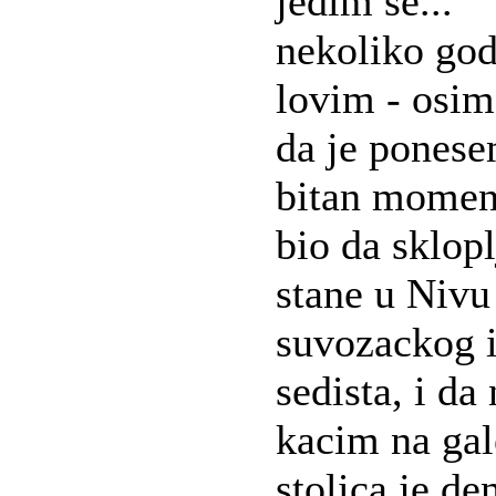
jedim se...
nekoliko god
lovim - osim
da je ponese
bitan momena
bio da sklop
stane u Nivu
suvozackog i
sedista, i d
kacim na gal
stolica je d