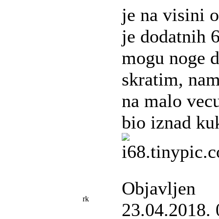
je na visini 
je dodatnih 
mogu noge d
skratim, nam
na malo vecu
bio iznad ku
Objavljen
rk
23.04.2018. 