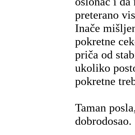
oslonac i da 
preterano vi
Inače mišlje
pokretne cek
priča od sta
ukoliko post
pokretne treb
Taman posla,
dobrodosao.