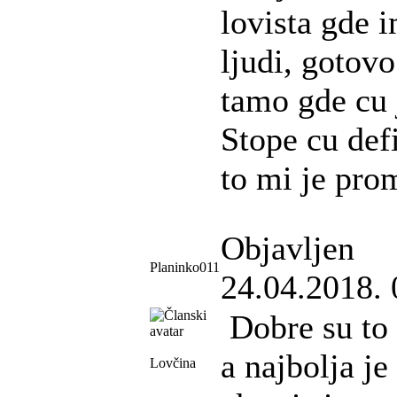
lovista gde 
ljudi, gotovo
tamo gde cu j
Stope cu defi
to mi je pro
Objavljen
Planinko011
24.04.2018. 
Dobre su to 
a najbolja je
Lovčina