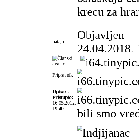
krecu za hr
Objavljen
bataja
24.04.2018. 
Pripravnik
Upisa:
2
Pristupio:
16.05.2012.
19:40
bili smo vre