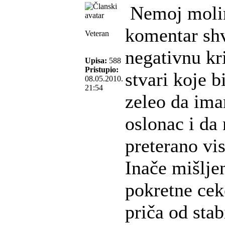
Nemoj molim
komentar shv
Veteran
negativnu kri
Upisa:
588
Pristupio:
stvari koje b
08.05.2010.
21:54
zeleo da ima
oslonac i da 
preterano vi
Inače mišlje
pokretne cek
priča od sta