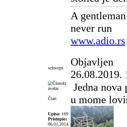
A gentleman 
never run
www.adio.rs
Objavljen
schweps
26.08.2019. 
Jedna nova 
u mome lovi
Član
Upisa:
169
Pristupio:
06.01.2014.