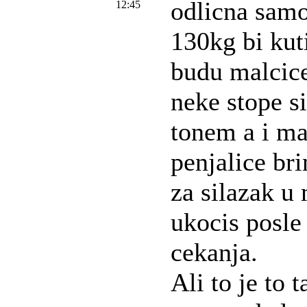
odlicna samo
12:45
130kg bi kut
budu malcice
neke stope s
tonem a i ma
penjalice br
za silazak u
ukocis posle 
cekanja.
Ali to je to 