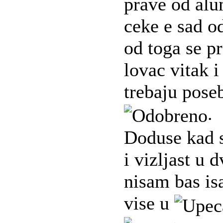
prave od alu
ceke e sad o
od toga se pr
lovac vitak i
trebaju pose
.
Doduse kad s
i vizljast u 
nisam bas is
vise u