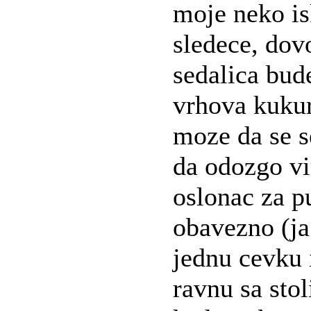
moje neko is
sledece, dov
sedalica bude
vrhova kukur
moze da se s
da odozgo vi
oslonac za p
obavezno (ja
jednu cevku
ravnu sa sto