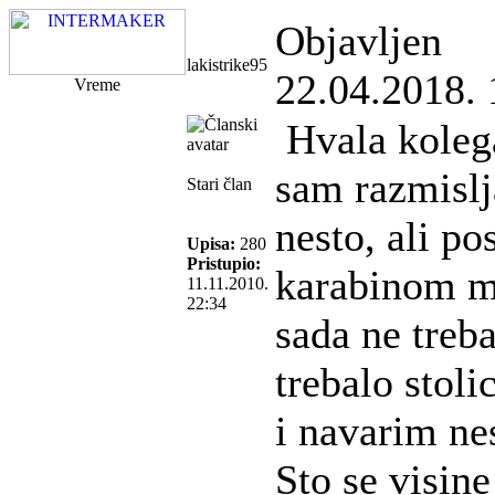
Objavljen
lakistrike95
22.04.2018. 
Vreme
Hvala kolega
sam razmisl
Stari član
nesto, ali p
Upisa:
280
Pristupio:
karabinom m
11.11.2010.
22:34
sada ne treb
trebalo stol
i navarim nes
Sto se visine