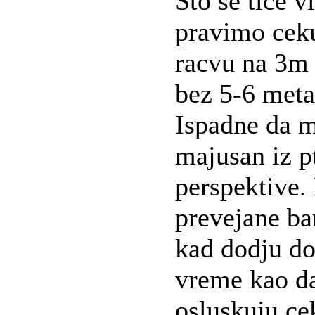
Sto se tice v
pravimo cek
racvu na 3m 
bez 5-6 meta
Ispadne da m
majusan iz pt
perspektive.
prevejane ba
kad dodju do
vreme kao da
osluskuju ce