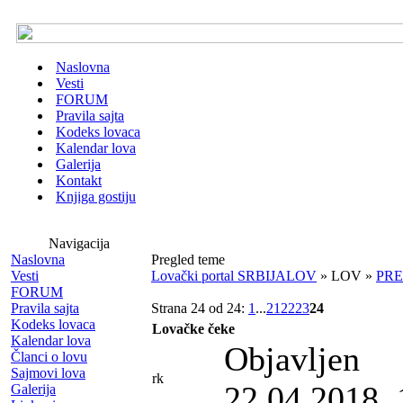
Naslovna
Vesti
FORUM
Pravila sajta
Kodeks lovaca
Kalendar lova
Galerija
Kontakt
Knjiga gostiju
Navigacija
Naslovna
Pregled teme
Vesti
Lovački portal SRBIJALOV
» LOV »
PRE
FORUM
Pravila sajta
Strana 24 od 24:
1
...
21
22
23
24
Kodeks lovaca
Lovačke čeke
Kalendar lova
Objavljen
Članci o lovu
Sajmovi lova
rk
22.04.2018. 
Galerija