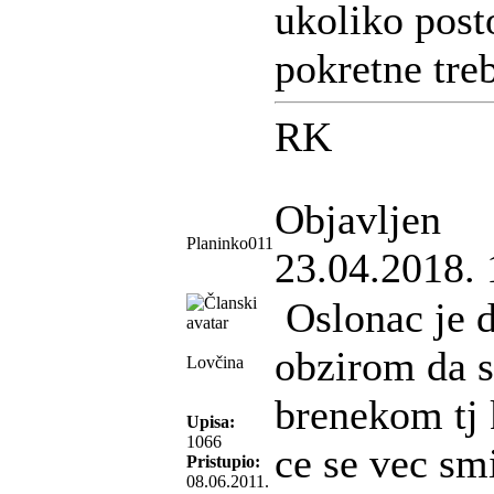
ukoliko post
pokretne treb
RK
Objavljen
Planinko011
23.04.2018. 
Oslonac je d
obzirom da 
Lovčina
brenekom tj 
Upisa:
1066
ce se vec smi
Pristupio:
08.06.2011.