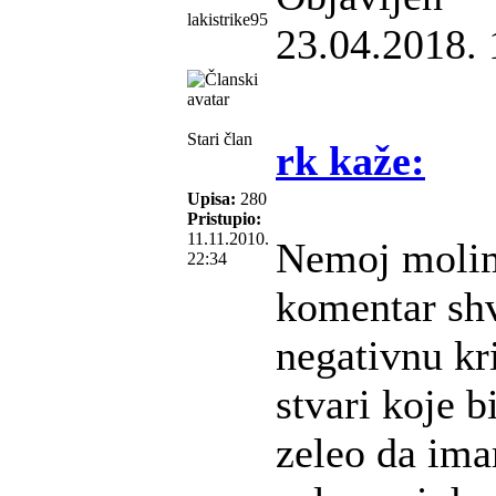
lakistrike95
23.04.2018. 
Stari član
rk kaže:
Upisa:
280
Pristupio:
11.11.2010.
Nemoj molim
22:34
komentar shv
negativnu kri
stvari koje b
zeleo da ima