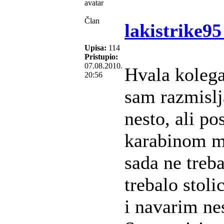
Član
lakistrike95
Upisa:
114
Pristupio:
07.08.2010.
Hvala kolega
20:56
sam razmisl
nesto, ali p
karabinom m
sada ne treb
trebalo stol
i navarim nes