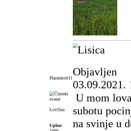
Objavljen
Planinko011
03.09.2021. 
U mom lova
subotu pocin
Lovčina
na svinje u 
Upisa:
1066