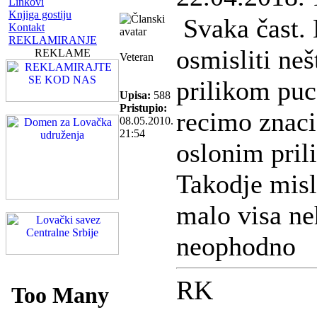
Linkovi
Knjiga gostiju
Svaka čast. 
Kontakt
REKLAMIRANJE
osmisliti ne
REKLAME
Veteran
prilikom pu
Upisa:
588
Pristupio:
recimo znaci
08.05.2010.
21:54
oslonim pril
Takodje mis
malo visa ne
neophodno
RK