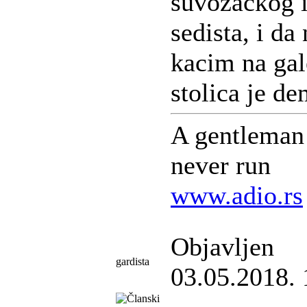
suvozackog i
sedista, i d
kacim na gal
stolica je d
A gentleman 
never run
www.adio.rs
Objavljen
gardista
03.05.2018. 