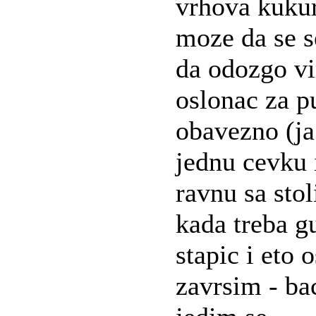
vrhova kukur
moze da se s
da odozgo vi
oslonac za p
obavezno (ja
jednu cevku
ravnu sa sto
kada treba g
stapic i eto 
zavrsim - ba