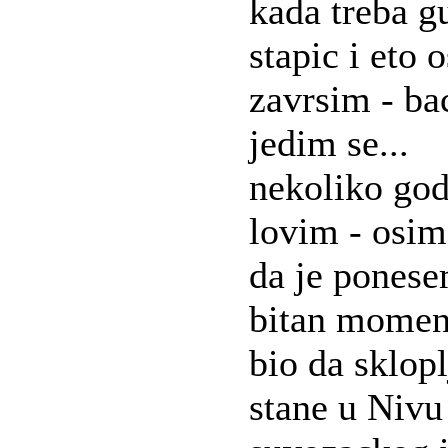
kada treba g
stapic i eto 
zavrsim - ba
jedim se...
nekoliko god
lovim - osim
da je ponese
bitan momena
bio da sklop
stane u Nivu