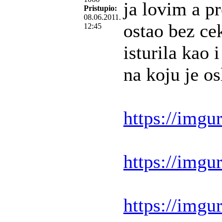
ja lovim a p
Pristupio:
08.06.2011.
ostao bez cek
12:45
isturila kao 
na koju je os
https://imgur
https://imgur
https://imgur