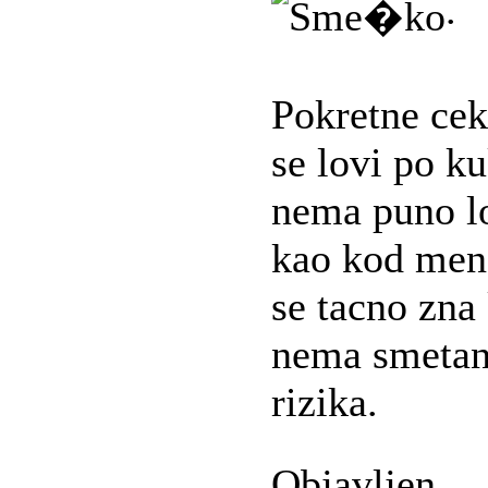
.
Pokretne cek
se lovi po k
nema puno lo
kao kod men
se tacno zna
nema smetanj
rizika.
Objavljen