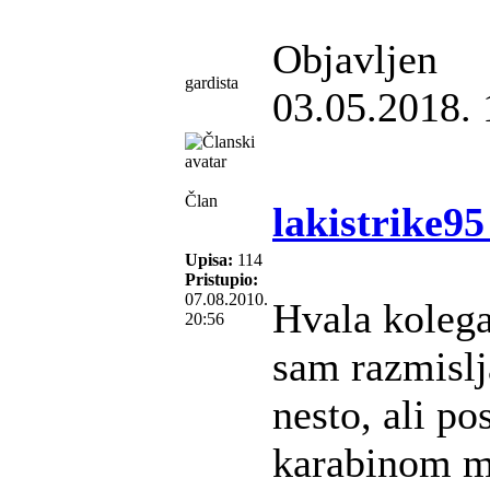
Objavljen
gardista
03.05.2018. 
Član
lakistrike95
Upisa:
114
Pristupio:
07.08.2010.
Hvala kolega
20:56
sam razmisl
nesto, ali p
karabinom m