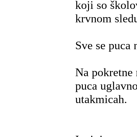
koji so školo
krvnom sled
Sve se puca 
Na pokretne 
puca uglavn
utakmicah.