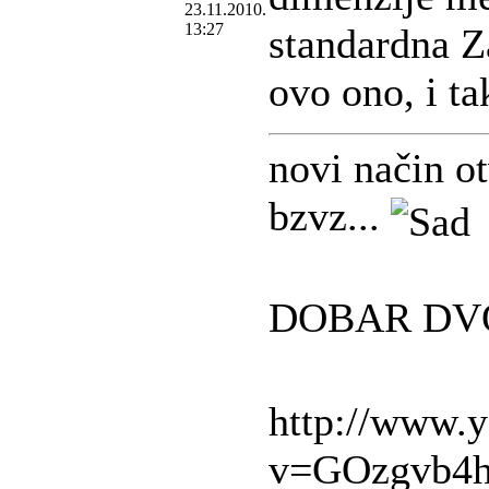
23.11.2010.
13:27
standardna Za
ovo ono, i ta
novi način o
bzvz...
DOBAR DV
http://www.
v=GOzgvb4