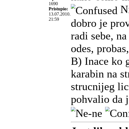
1690
Ni
Pristupio:
13.07.2010.
21:59
dobro je prov
radi sebe, na
odes, probas,
B) Inace ko 
karabin na s
strucnijeg lic
pohvalio da j