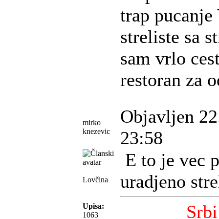
trap pucanje
streliste sa 
sam vrlo ces
restoran za 
Objavljen 22
mirko
knezevic
23:58
E to je vec 
uradjeno strel
Lovčina
Srbi
Upisa:
1063