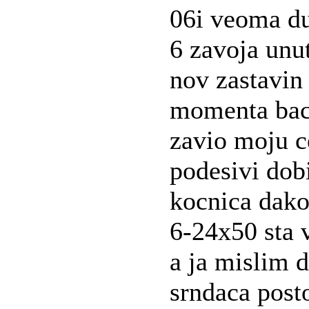
06i veoma du
6 zavoja unu
nov zastavin 
momenta bac
zavio moju c
podesivi dob
kocnica dako
6-24x50 sta v
a ja mislim d
srndaca post