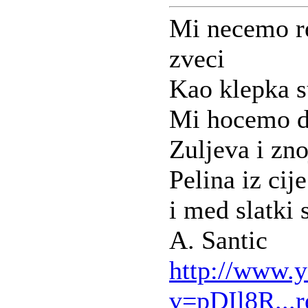
Mi necemo re
zveci
Kao klepka s
Mi hocemo de
Zuljeva i zno
Pelina iz cij
i med slatki 
A. Santic
http://www.
v=pDIl8R...r