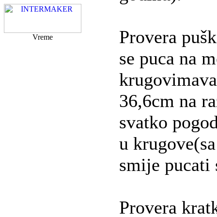
Provera pušk
Vreme
se puca na me
krugovimava
36,6cm na ra
svatko pogodi
u krugove(sa
smije pucati 
Provera kra