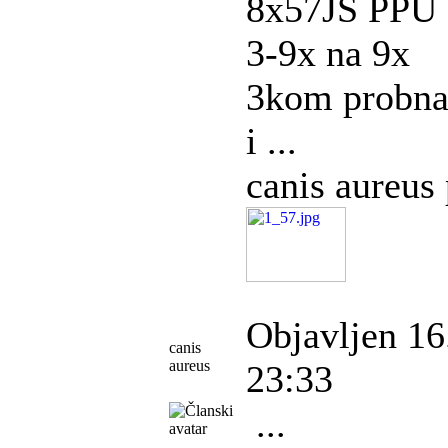
8x57JS PPU 
3-9x na 9x
3kom probna
i ...
canis aureus 
Objavljen 16
canis
aureus
23:33
...