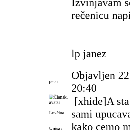
Izvinjavam s
rečenicu nap
lp janez
Objavljen 22
petar
20:40
[xhide]A sta
sami upucava
Lovčina
kako cemo m
Upisa: