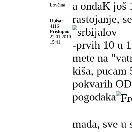
a ondaK još 
Lovčina
rastojanje, s
Upisa:
4116
Pristupio:
22.01.2010.
-prvih 10 u 1
15:41
mete na "vatr
kiša, pucam 
pokvarih O
pogodaka
mada, sve u