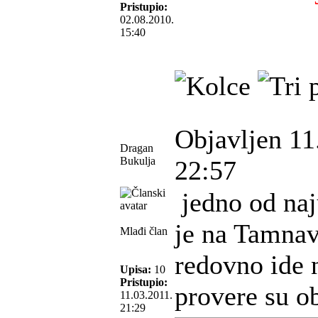
Pristupio:
02.08.2010.
15:40
Objavljen 11
Dragan
Bukulja
22:57
jedno od naju
je na Tamnav
Mlađi član
redovno ide 
Upisa:
10
Pristupio:
provere su o
11.03.2011.
21:29