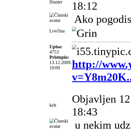
Hunter
18:12
Ako pogodis
Lovčina
Upisa:
4753
Pristupio:
http://www.
13.12.2009.
10:00
v=Y8m20K.
Objavljen 12
kelt
18:43
u nekim udz