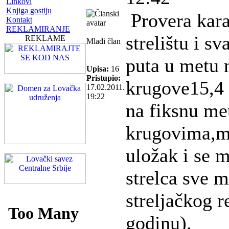
Linkovi
Knjiga gostiju
Provera kara
Kontakt
REKLAMIRANJE
strelištu i s
REKLAME
Mlađi član
puta u metu 
Upisa:
16
Pristupio:
krugove15,4 
17.02.2011.
19:22
na fiksnu me
krugovima,m
uložak i se 
strelca sve m
streljačkog r
godinu).