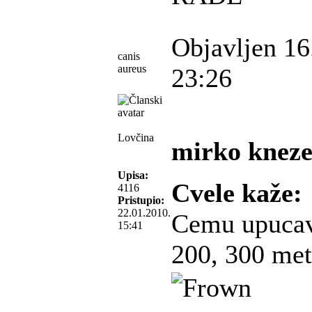
Objavljen 16
canis
aureus
23:26
Lovčina
mirko kneze
Upisa:
Cvele kaže:
4116
Pristupio:
22.01.2010.
Cemu upucav
15:41
200, 300 met