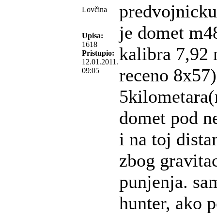
predvojnicku
Lovčina
je domet m48
Upisa:
1618
kalibra 7,92 
Pristupio:
12.01.2011.
receno 8x57
09:05
5kilometara(m
domet pod ne
i na toj dista
zbog gravita
punjenja. sa
hunter, ako 