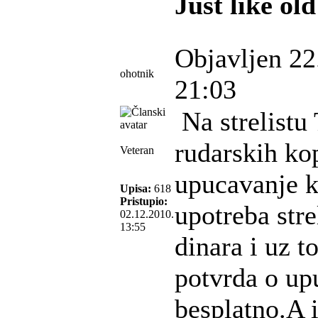
Just like old
Objavljen 22
ohotnik
21:03
Na strelistu
rudarskih ko
Veteran
upucavanje ka
Upisa:
618
Pristupio:
upotreba stre
02.12.2010.
13:55
dinara i uz t
potvrda o up
besplatno.A i