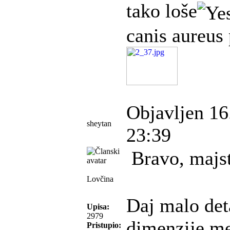
tako loše
canis aureus 
Objavljen 16
sheytan
23:39
Bravo, majs
Lovčina
Daj malo deta
Upisa:
2979
dimenzije me
Pristupio: