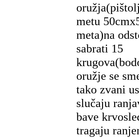
oružja(pištol
metu 50cmx5
meta)na odst
sabrati 15
krugova(bod
oružje se sme
tako zvani us
slučaju ranja
bave krvosle
tragaju ranje