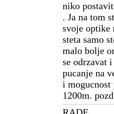
niko postavit
. Ja na tom s
svoje optike 
steta samo s
malo bolje o
se odrzavat i
pucanje na v
i mogucnost 
1200m. pozd
RADE