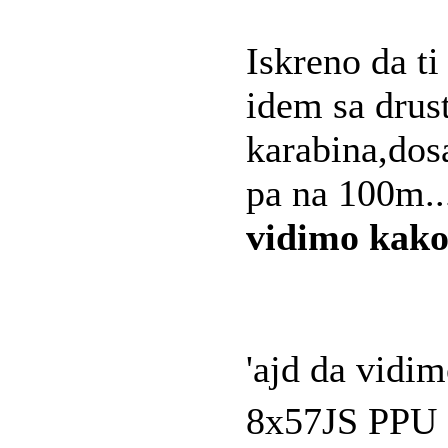
Iskreno da ti
idem sa dru
karabina,dos
pa na 100m.
vidimo kako
'ajd da vidi
8x57JS PPU 