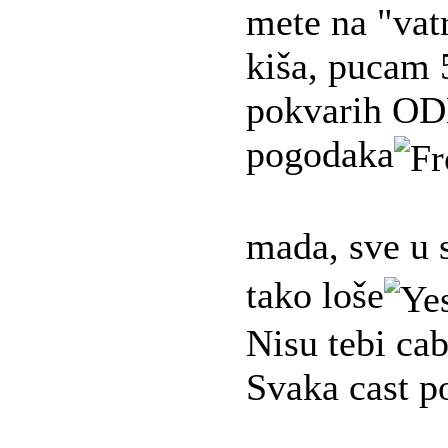
mete na "vatr
kiša, pucam 
pokvarih O
pogodaka
mada, sve u
tako loše
Nisu tebi cab
Svaka cast p