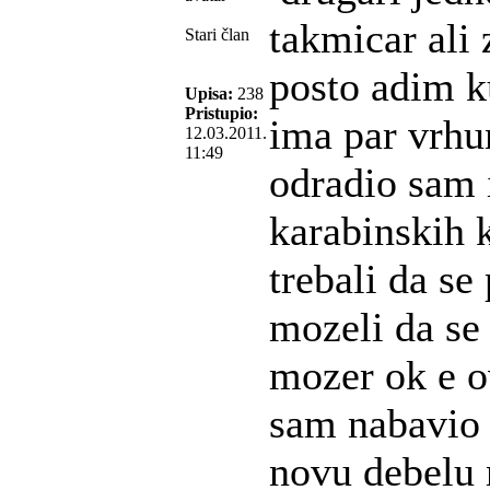
takmicar ali
Stari član
posto adim k
Upisa:
238
Pristupio:
ima par vrhu
12.03.2011.
11:49
odradio sam 
karabinskih 
trebali da se
mozeli da se
mozer ok e o
sam nabavio 
novu debelu 