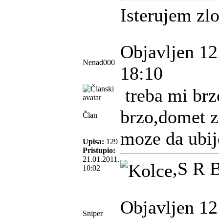
Isterujem zl
Objavljen 12
Nenad000
18:10
treba mi brzo
brzo,domet z
Član
moze da ubij
Upisa:
129
Pristupio:
21.01.2011.
,S R B
10:02
Objavljen 12
Sniper