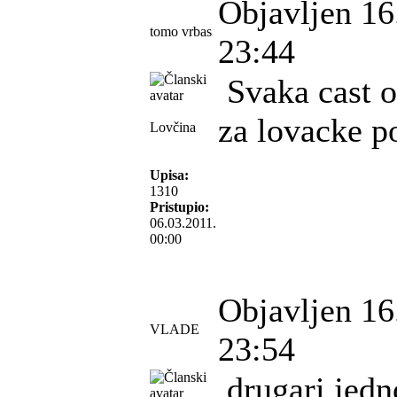
Objavljen 16
tomo vrbas
23:44
Svaka cast o
za lovacke p
Lovčina
Upisa:
1310
Pristupio:
06.03.2011.
00:00
Objavljen 16
VLADE
23:54
drugari jedn