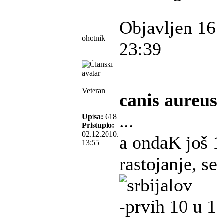
Objavljen 16
ohotnik
23:39
Veteran
canis aureus
...
Upisa:
618
Pristupio:
02.12.2010.
a ondaK još 
13:55
rastojanje, s
-prvih 10 u 1