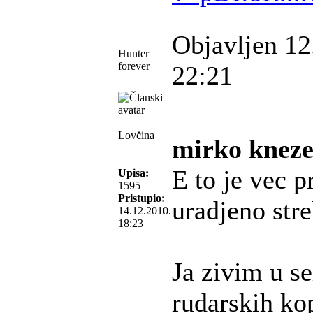
Objavljen 12
Hunter
forever
22:21
Lovčina
mirko kneze
E to je vec p
Upisa:
1595
Pristupio:
uradjeno strel
14.12.2010.
18:23
Ja zivim u se
rudarskih ko