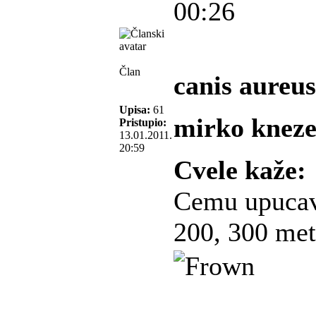
00:26
Član
canis aureus
Upisa:
61
mirko kneze
Pristupio:
13.01.2011.
20:59
Cvele kaže:
Cemu upucav
200, 300 met