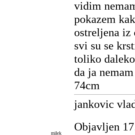
vidim nemam
pokazem kak
ostreljena i
svi su se krst
toliko daleko
da ja nemam 
74cm
jankovic vla
Objavljen 17
milek