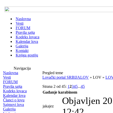
Naslovna
Vesti
FORUM
Pravila sajta
Kodeks lovaca
Kalendar lova
Galerija
Kontakt
Knjiga gostiju
Navigacija
Naslovna
Pregled teme
Vesti
Lovački portal SRBIJALOV
» LOV »
LO
FORUM
Pravila sajta
Strana 2 od 45:
1
2
3
4
5
...
45
Kodeks lovaca
Gađanje karabinom
Kalendar lova
Objavljen 20
Članci o lovu
Sajmovi lova
jakajez
12:42
Galerija