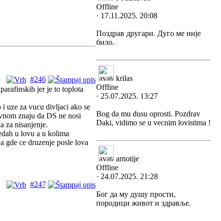
Offline
· 17.11.2025. 20:08
Поздрав другари. Дуго ме није
било.
krilas
#246
Offline
rafinskih jer je to toplota
· 25.07.2025. 13:27
i uze za vucu divljaci ako se
Bog da mu dusu oprosti. Pozdrav
lavnom znaju da DS ne nosi
Daki, vidimo se u vecnim lovistima !
a za nisanjenje.
edah u lovu a u kolima
na gde ce druzenje posle lova
arnotije
Offline
· 24.07.2025. 21:28
#247
Бог да му душу прости,
породици живот и здравље.