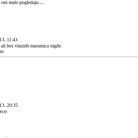
i oni malo pogledaju.....
13. 11:43
 ali bez vlaznih maramica nigde.
un
13. 20:35
ece: