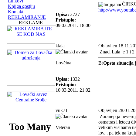
Linkovi
ĆIRKO
Knjiga gostiju
http://www.youtub
Kontakt
Upisa:
2727
REKLAMIRANJE
Pristupio:
REKLAME
09.03.2011. 18:00
klaja
Objavljen 18.11.20
Znaci Lala je 1 i 2 
Lovčina
B)
Opsta situacija 
Upisa:
1332
Pristupio:
10.03.2011. 21:02
vuk71
Objavljen 28.01.20
Zoranep ja neveruje
osmatras i letecu di
Veteran
velikim visinama ust
lov... pa tek na kr