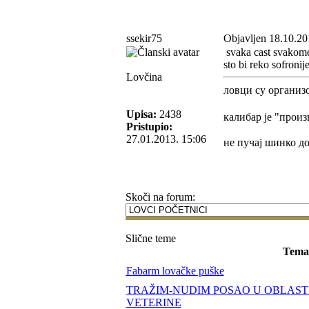
ssekir75
Objavljen 18.10.20
svaka cast svakome, 
sto bi reko sofronije
Lovčina
ловци су организ
Upisa:
2438
калибар је "прои
Pristupio:
27.01.2013. 15:06
не пучај шинко д
Skoči na forum:
Slične teme
Tema
Fabarm lovačke puške
TRAŽIM-NUDIM POSAO U OBLAST
VETERINE