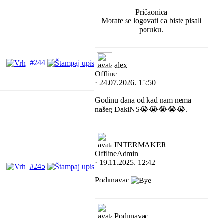
Pričaonica
Morate se logovati da biste pisali
poruku.
#244
alex
Offline
· 24.07.2026. 15:50
Godinu dana od kad nam nema
našeg DakiNS😭😭😭😭😭.
INTERMAKER
Offline
Admin
· 19.11.2025. 12:42
#245
Podunavac
Podunavac