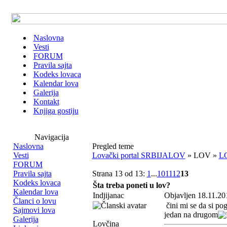
Naslovna
Vesti
FORUM
Pravila sajta
Kodeks lovaca
Kalendar lova
Galerija
Kontakt
Knjiga gostiju
Navigacija
Naslovna
Pregled teme
Vesti
Lovački portal SRBIJALOV
» LOV »
L
FORUM
Pravila sajta
Strana 13 od 13:
1
...
10
11
12
13
Kodeks lovaca
Šta treba poneti u lov?
Kalendar lova
Indjijanac
Objavljen 18.11.20
Članci o lovu
čini mi se da si pog
Sajmovi lova
jedan na drugom
Galerija
Lovčina