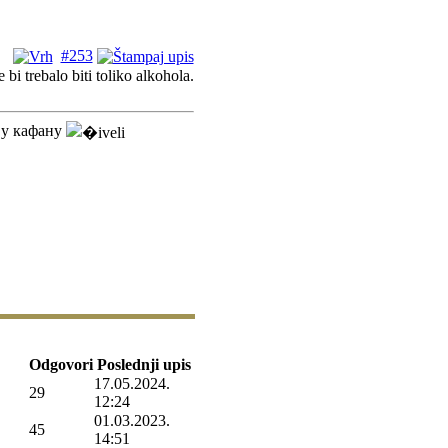
#253
bi trebalo biti toliko alkohola.
 у кафану
Odgovori
Poslednji upis
17.05.2024.
29
12:24
01.03.2023.
45
14:51