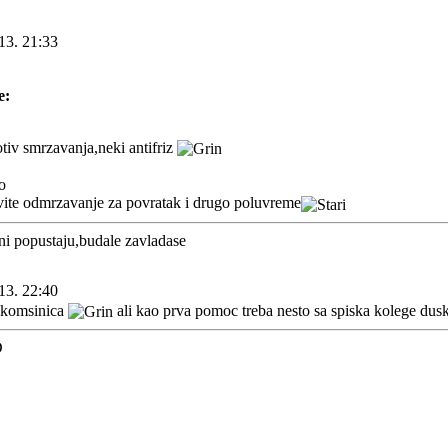
13. 21:33
e:
tiv smrzavanja,neki antifriz
o
vite odmrzavanje za povratak i drugo poluvreme
i popustaju,budale zavladase
13. 22:40
e komsinica
ali kao prva pomoc treba nesto sa spiska kolege du
D