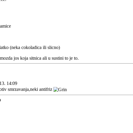
ramice
atko (neka cokoladica ili slicno)
ozda jos koja sitnica ali u sustini to je to.
13. 14:09
tiv smrzavanja,neki antifriz
D