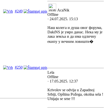
AcaNik
#249
Offline
· 24.07.2025. 15:13
Наш колега и душа овог форума,
DakiNS је умро данас. Нека му је
лака земља и да има одличну
екипу у вечним ловишти�
#250
Lela
Offline
· 17.05.2025. 12:37
Krivolov se odvija u Zapadnoj
Srbiji, Opština Požega, okolna sela !
Ubijaju se srne !!!