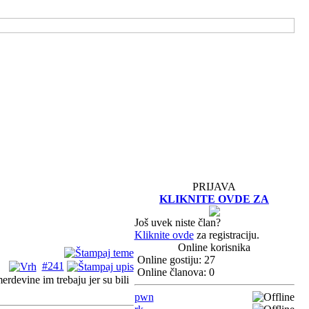
PRIJAVA
KLIKNITE OVDE ZA
Još uvek niste član?
Kliknite ovde
za registraciju.
Online korisnika
Online gostiju: 27
#241
Online članova: 0
erdevine im trebaju jer su bili
pwn