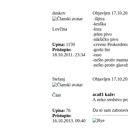
duskov
Objavljen 17.10.20
-šljiva
-kruška
Lovčina
-loza
-jelen pivo
-nikšićko pivo
Upisa:
1159
-crveno Prokordem
Pristupio:
-gorki list
18.10.2011. 23:34
-raso
-nešto protiv mamur
-nešto protiv glavob
Stefanj
Objavljen 17.10.20
aca81 kaže:
Član
A neko sredstvo pro
Da to sam zaboravi
Upisa:
76
Pristupio:
16.10.2013. 09:40