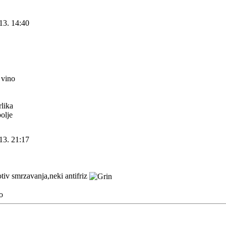
13. 14:40
 vino
lika
olje
13. 21:17
tiv smrzavanja,neki antifriz
o