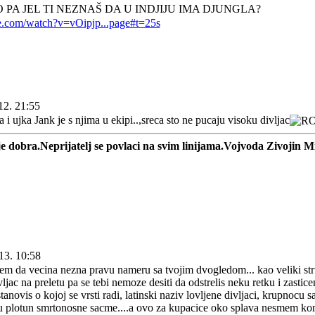
 PA JEL TI NEZNAŠ DA U INDJIJU IMA DJUNGLA?
e.com/watch?v=vOipjp...page#t=25s
12. 21:55
a i ujka Jank je s njima u ekipi..,sreca sto ne pucaju visoku divljac
je dobra.Neprijatelj se povlaci na svim linijama.Vojvoda Zivojin Mi
13. 10:58
m da vecina nezna pravu nameru sa tvojim dvogledom... kao veliki stru
vljac na preletu pa se tebi nemoze desiti da odstrelis neku retku i zastice
anovis o kojoj se vrsti radi, latinski naziv lovljene divljaci, krupnocu s
aju plotun smrtonosne sacme....a ovo za kupacice oko splava nesmem komen