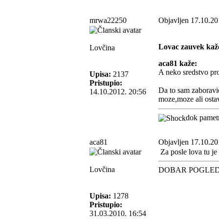
mrwa22250
Objavljen 17.10.20
Lovac zauvek kaž
Lovčina
aca81 kaže:
A neko sredstvo pro
Upisa:
2137
Pristupio:
Da to sam zaboravi
14.10.2012. 20:56
moze,moze ali osta
dok pametn
aca81
Objavljen 17.10.20
Za posle lova tu j
Lovčina
DOBAR POGLE
Upisa:
1278
Pristupio:
31.03.2010. 16:54