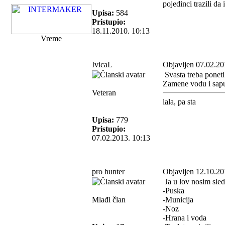
pojedinci trazili da 
Upisa:
584
Pristupio:
18.11.2010. 10:13
Vreme
IvicaL
Objavljen 07.02.20
Svasta treba poneti
Zamene vodu i sap
Veteran
lala, pa sta
Upisa:
779
Pristupio:
07.02.2013. 10:13
pro hunter
Objavljen 12.10.20
Ja u lov nosim sled
-Puska
Mlađi član
-Municija
-Noz
-Hrana i voda