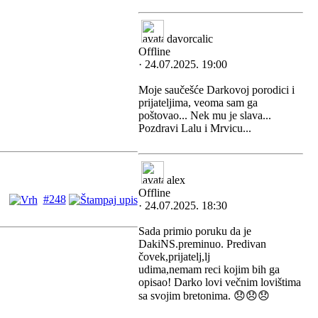
davorcalic
Offline
· 24.07.2025. 19:00
Moje saučešće Darkovoj porodici i
prijateljima, veoma sam ga
poštovao... Nek mu je slava...
Pozdravi Lalu i Mrvicu...
alex
Offline
#248
· 24.07.2025. 18:30
Sada primio poruku da je
DakiNS.preminuo. Predivan
čovek,prijatelj,lj
udima,nemam reci kojim bih ga
opisao! Darko lovi večnim lovištima
sa svojim bretonima. 😞😞😞