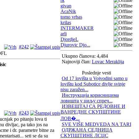
rk
givan
AcaNik
tomo vrbas
krilas
INTERMAKER
arli
DjordjeL
Djurovic Djo...
#242
Ukupno članova: 4,484
Najnoviji član:
Lovac Meraklija
sic
Poslednje vesti
Od 17 lovišta u Vojvodini samo u
lovištu kod Subotice divlje svinje
nisu zaražen...
Инструкција корисницима
ловишта у циљу спреч...
ИЗВЕШТАЈ СА РЕДОВНЕ И
ВАНРЕДНЕ СКУПШТИНЕ
#243
ЛОВ�...
cnjak po pitanju lova ti
SVE VIŠE MEDVEDA NA TARI
nu divljac, pa tako jos na
ОДРЖАНА СЕДНИЦА
acme i dr. parametre bitne za
СКУПШТИНЕ ЛСЦС
tarisati... seti se da su