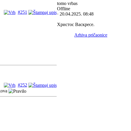
tomo vrbas
Offline
#251
· 20.04.2025. 08:48
Христос Васкресе.
Arhiva pričaonice
#252
skova