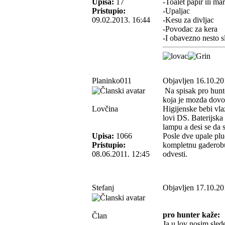
Upisa:
17
-Toalet papir ili ma
Pristupio:
-Upaljac
09.02.2013. 16:44
-Kesu za divljac
-Povodac za kera
-I obavezno nesto sl
Planinko011
Objavljen 16.10.20
Na spisak pro hunte
koja je mozda dovol
Lovčina
Higijenske bebi vla
lovi DS. Baterijska
lampu a desi se da s
Upisa:
1066
Posle dve upale plu
Pristupio:
kompletnu gaderobu 
08.06.2011. 12:45
odvesti.
Stefanj
Objavljen 17.10.20
pro hunter kaže:
Član
Ja u lov nosim sled