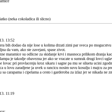
ramice
atko (neka cokoladica ili slicno)
13. 13:52
ra bih dodao da nije lose u kolima drzati zimi par sveca po mogucstvu pa
jna da vam, ako ste zavejani, spase zivot.
zne maramice su odlicne za skidanje krvi i masnoca prilikom dranja kao 
 lampa je takodje obavezna jer ako se vracate u sumrak drugi lovci ug
e lovac pri provlacenju kroz sikaru i sagne pa mu se silueta ucini zgodn
ca u lovu zaradjene ja uvek u rancicu nosim suvu kosulju i majcu za pr
sa carapama i cipelama a cesto i garderoba za izlaz jer se nikada ne z
13. 11:19
ece: