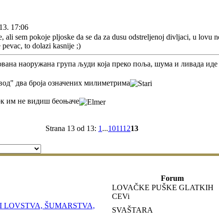
13. 17:06
ali sem pokoje pljoske da se da za dusu odstreljenoj divljaci, u lovu ne 
 pevac, to dolazi kasnije ;)
ована наоружана група људи која преко поља, шума и ливада иде
звод" два броја означених милиметрима
ок им не видиш беоњаче
Strana 13 od 13:
1
...
10
11
12
13
Forum
LOVAČKE PUŠKE GLATKIH
CEVi
I LOVSTVA, ŠUMARSTVA,
SVAŠTARA