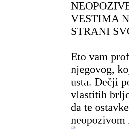
NEOPOZIVE
VESTIMA 
STRANI SV
Eto vam prof
njegovog, ko
usta. Dečji p
vlastitih brl
da te ostavke
neopozivom n