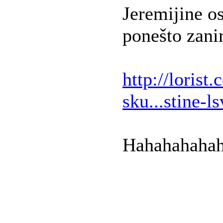
Jeremijine os
ponešto zani
http://lorist
sku...stine-ls
Hahahahahaha