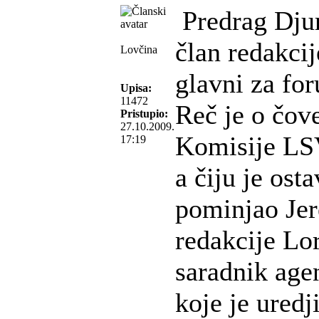
Predrag Djur
član redakcij
Lovčina
glavni za for
Upisa:
11472
Reč je o čove
Pristupio:
27.10.2009.
Komisije LSV
17:19
a čiju je ost
pominjao Jer
redakcije Lo
saradnik age
koje je uredj