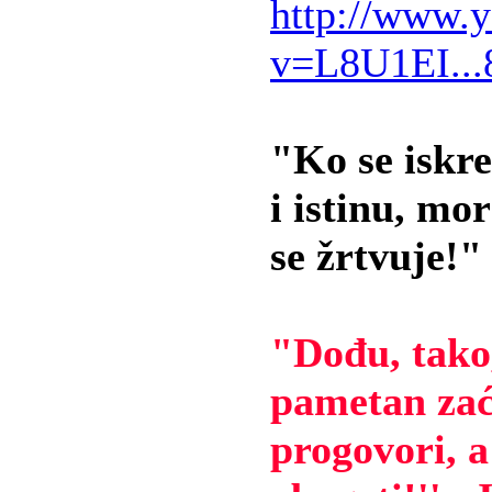
http://www.
v=L8U1EI..
"Ko se iskr
i istinu, mo
se žrtvuje!"
"Dođu, tako
pametan zać
progovori, a