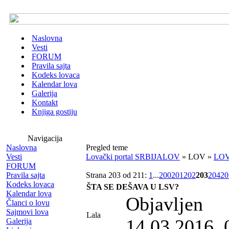
Naslovna
Vesti
FORUM
Pravila sajta
Kodeks lovaca
Kalendar lova
Galerija
Kontakt
Knjiga gostiju
Navigacija
Naslovna
Pregled teme
Vesti
Lovački portal SRBIJALOV
» LOV »
LO
FORUM
Pravila sajta
Strana 203 od 211:
1
...
200
201
202
203
204
20
Kodeks lovaca
ŠTA SE DEŠAVA U LSV?
Kalendar lova
Objavljen
Članci o lovu
Sajmovi lova
Lala
14.03.2016. 
Galerija