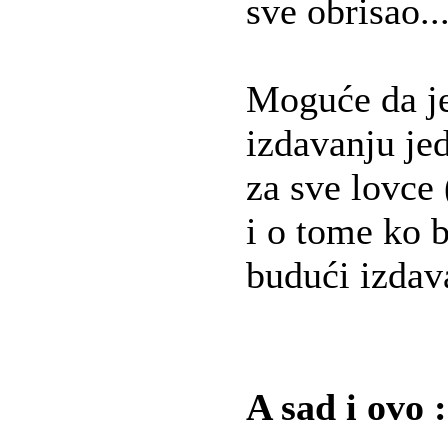
sve obrisao..
Moguće da je
izdavanju jed
za sve lovce
i o tome ko 
budući izdav
A sad i ovo :