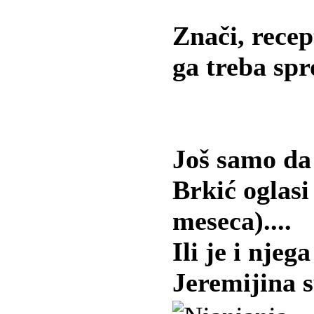
Znači, recep
ga treba spr
Još samo da s
Brkić oglasi
meseca)....
Ili je i njeg
Jeremijina 