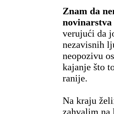
Znam da ne
novinarstva
verujući da 
nezavisnih l
neopozivu os
kajanje što t
ranije.
Na kraju žel
zahvalim na 