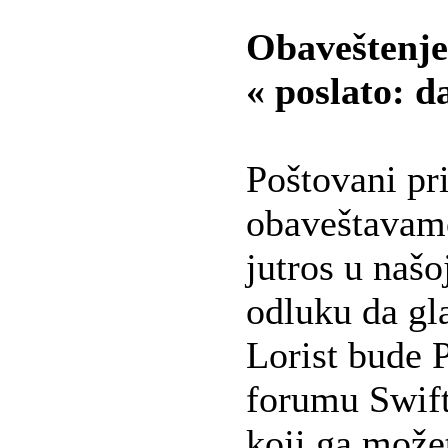
Obaveštenje 
« poslato: d
Poštovani prij
obaveštavam
jutros u našo
odluku da g
Lorist bude 
forumu Swift
koji ga možet