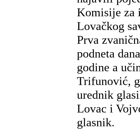
Komisije za 
Lovačkog sa
Prva zvaničn
podneta dana
godine a učin
Trifunović, 
urednik glas
Lovac i Vojv
glasnik.