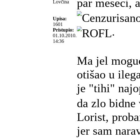
par meseci, 
Lovčina
Upisa:
1601
.
Pristupio:
01.10.2010.
14:36
Ma jel moguć
otišao u ileg
je "tihi" najo
da zlo bidne 
Lorist, prob
jer sam nara