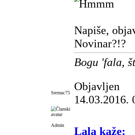
Napiše, objav
Novinar?!?
Bogu 'fala, 
Objavljen
Sremac75
14.03.2016. 
Admin
Lala kaže: