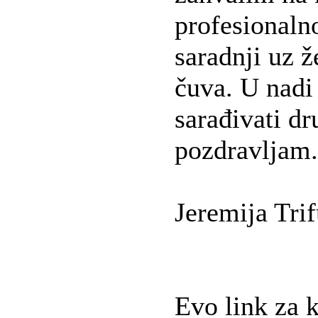
profesionalno
saradnji uz 
čuva. U nadi
sarađivati dr
pozdravljam.
Jeremija Tri
Evo link za 