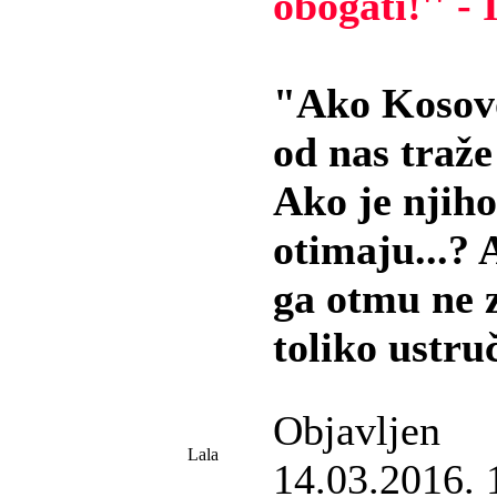
obogati!'' -
"Ako Kosovo
od nas traže
Ako je njiho
otimaju...?
ga otmu ne 
toliko ustru
Objavljen
Lala
14.03.2016. 