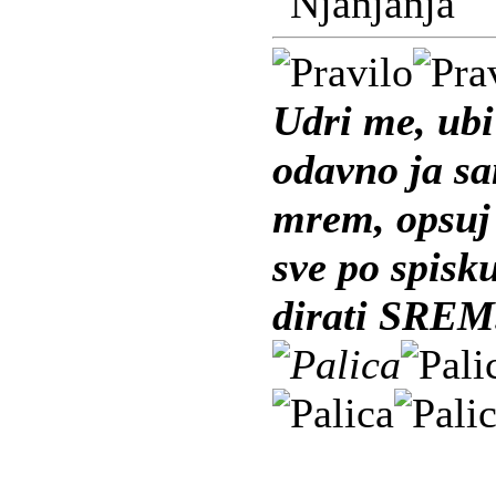
Udri me, ubi
odavno ja s
mrem, opsuj 
sve po spisk
dirati SREM