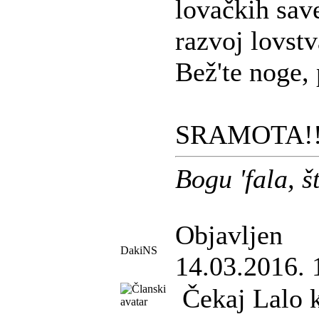
lovačkih sav
razvoj lovstv
Bež'te noge, 
SRAMOTA!!
Bogu 'fala, 
Objavljen
DakiNS
14.03.2016. 
Čekaj Lalo k