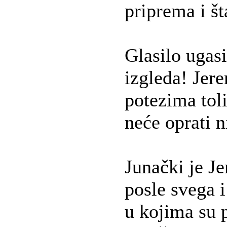
priprema i št
Glasilo ugasil
izgleda! Jer
potezima tol
neće oprati 
Junački je Je
posle svega i
u kojima su p