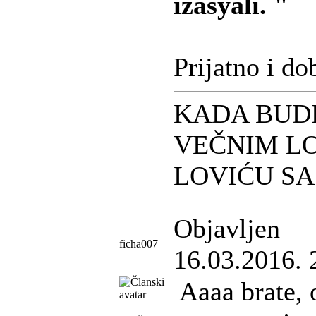
izasyali. "
Prijatno i do
KADA BUD
VEČNIM L
LOVIĆU S
Objavljen
ficha007
16.03.2016. 
Aaaa brate, 