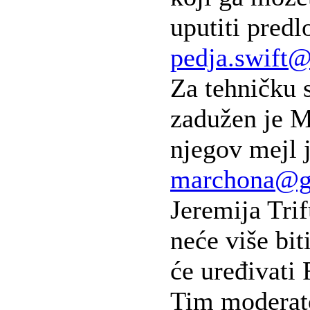
uputiti predl
pedja.swift
Za tehničku 
zadužen je 
njegov mejl j
marchona@g
Jeremija Trif
neće više bit
će uređivati
Tim moderato