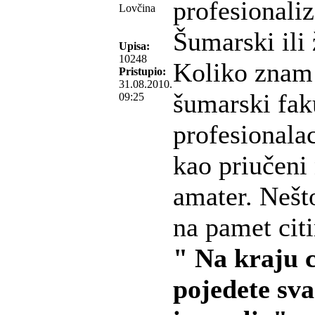
profesionali
Lovčina
Šumarski ili 
Upisa:
10248
Koliko znam 
Pristupio:
31.08.2010.
šumarski faku
09:25
profesionalac
kao priučeni 
amater. Nešt
na pamet cit
" Na kraju 
pojedete sva