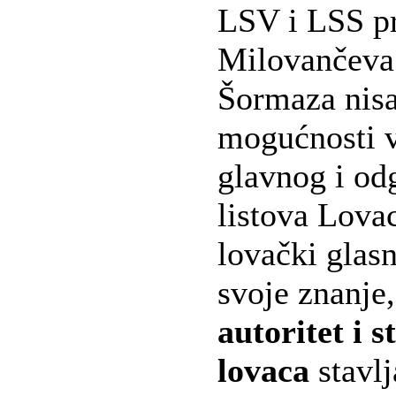
LSV i LSS pr
Milovančeva
Šormaza nis
mogućnosti v
glavnog i od
listova Lova
lovački glasn
svoje znanje,
autoritet i 
lovaca
stavlj