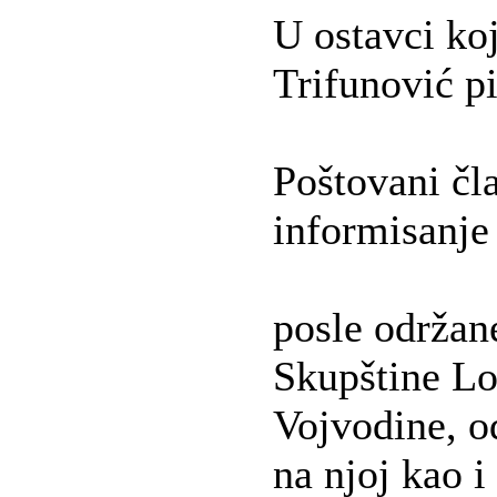
U ostavci ko
Trifunović pi
Poštovani čl
informisanje
posle održan
Skupštine L
Vojvodine, o
na njoj kao i