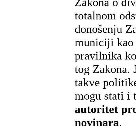
Zakona o divl
totalnom ods
donošenju Za
municiji kao
pravilnika ko
tog Zakona. 
takve politik
mogu stati i t
autoritet pr
novinara
.