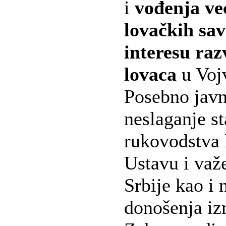
i
vođenja ve
lovačkih sav
interesu raz
lovaca
u Vojv
Posebno javn
neslaganje s
rukovodstva 
Ustavu i va
Srbije kao i 
donošenja iz