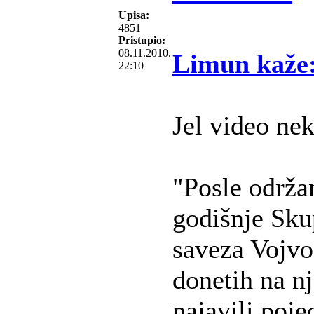
Upisa:
4851
Pristupio:
08.11.2010.
Limun kaže
22:10
Jel video ne
"Posle održa
godišnje Sku
saveza Vojvo
donetih na nj
najavili poje