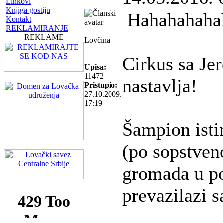
Linkovi
Knjiga gostiju
Hahahahahah
Kontakt
REKLAMIRANJE
REKLAME
Lovčina
Cirkus sa Je
Upisa:
11472
nastavlja!
Pristupio:
27.10.2009.
17:19
Šampion istini
(po sopstveno
gromada u po
prevazilazi 