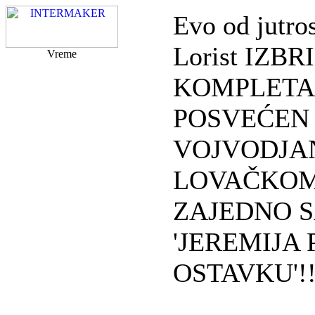
Evo od jutros
Lorist IZB
Vreme
KOMPLETA
POSVEĆEN
VOJVODJA
LOVAČKOM
ZAJEDNO 
'JEREMIJA
OSTAVKU'!!