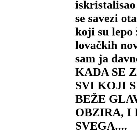
iskristalisa
se savezi ot
koji su lepo 
lovačkih no
sam ja davno
KADA SE 
SVI KOJI S
BEŽE GLA
OBZIRA, I
SVEGA....