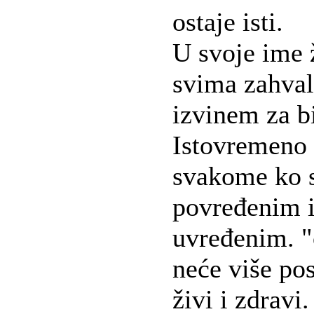
ostaje isti.
U svoje ime 
svima zahval
izvinem za b
Istovremeno 
svakome ko s
povređenim i
uvređenim. "
neće više pos
živi i zdravi.