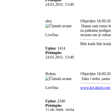
24.01.2011. 13:49
alex
Objavljen 18.09.20
Danas sam ostao bez
za patkama podigao 
Lovčina
stvarno me je odus
Bilo kada bilo kud
Upisa:
1414
Pristupio:
24.01.2011. 13:49
Boban
Objavljen 18.09.20
Tako i treba ,samo
Lovčina
www.krcakod.com
Upisa:
2540
Pristupio:
21.09.2009. 18:04