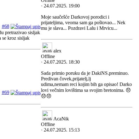
Offline
· 24.07.2025. 19:00
Moje saučešće Darkovoj porodici i
prijateljima, veoma sam ga poštovao... Nek
#68
mu je slava... Pozdravi Lalu i Mrvicu...
u pretrazivao sisljak
se kroz sisljak
alex
Offline
· 24.07.2025. 18:30
Sada primio poruku da je DakiNS.preminuo.
Predivan čovek,prijatelj,lj
udima,nemam reci kojim bih ga opisao! Darko
lovi večnim lovištima sa svojim bretonima. 😞
#69
😞😞
AcaNik
Offline
· 24.07.2025. 15:13