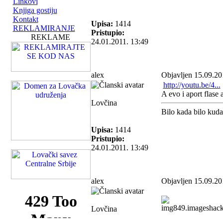
Linkovi
Knjiga gostiju
Kontakt
Upisa:
1414
REKLAMIRANJE
Pristupio:
REKLAME
24.01.2011. 13:49
alex
Objavljen 15.09.20
http://youtu.be/4...
A evo i aport flase
Lovčina
Bilo kada bilo kud
Upisa:
1414
Pristupio:
24.01.2011. 13:49
alex
Objavljen 15.09.20
Lovčina