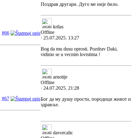
Поздрав другари. Дуго ме није било.
krilas
Offline
#66
· 25.07.2025. 13:27
Bog da mu dusu oprosti. Pozdrav Daki,
vidimo se u vecnim lovistima !
arnotije
Offline
· 24.07.2025. 21:28
#67
Бог да му душу прости, породици живот и
здравље.
davorcalic