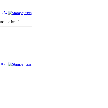
#74
trcanje heheh
#75