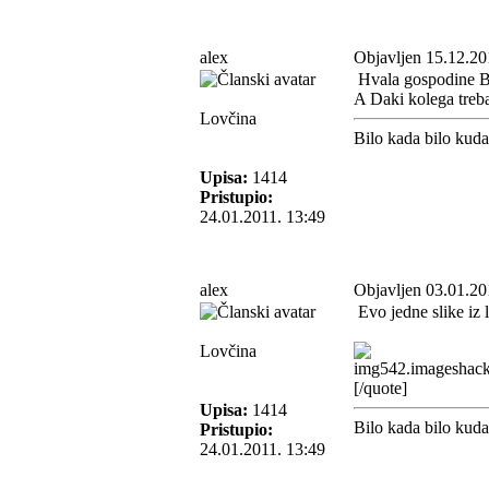
alex
Objavljen 15.12.20
Hvala gospodine B
A Daki kolega treba
Lovčina
Bilo kada bilo kud
Upisa:
1414
Pristupio:
24.01.2011. 13:49
alex
Objavljen 03.01.20
Evo jedne slike iz 
Lovčina
[/quote]
Upisa:
1414
Bilo kada bilo kud
Pristupio:
24.01.2011. 13:49