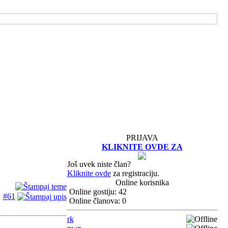
PRIJAVA
KLIKNITE OVDE ZA
Još uvek niste član?
Kliknite ovde
za registraciju.
Online korisnika
Online gostiju: 42
#61
Online članova: 0
rk