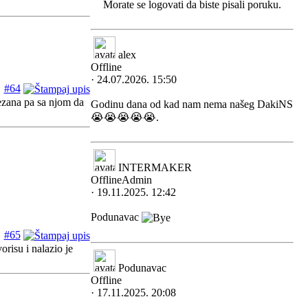
Morate se logovati da biste pisali poruku.
alex
Offline
· 24.07.2026. 15:50
#64
ezana pa sa njom da
Godinu dana od kad nam nema našeg DakiNS
😭😭😭😭😭.
INTERMAKER
Offline
Admin
· 19.11.2025. 12:42
Podunavac
#65
risu i nalazio je
Podunavac
Offline
· 17.11.2025. 20:08