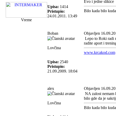
Evo i jedne slikice
Upisa:
1414
Bilo kada bilo kud
Pristupio:
24.01.2011. 13:49
Vreme
Boban
Objavljen 16.09.20
Lepo to Roki radi n
radite aport i trenin
Lovčina
www.krcakod.com
Upisa:
2540
Pristupio:
21.09.2009. 18:04
alex
Objavljen 16.09.20
NA zalost nemam koz
bilo gde da je sakri
Lovčina
Bilo kada bilo kud