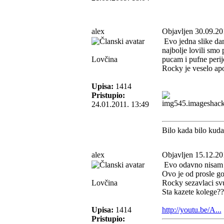
alex
Objavljen 30.09.20
Evo jedna slike dana
najbolje lovili smo
Lovčina
pucam i pufne perije
Rocky je veselo apo
Upisa:
1414
Pristupio:
24.01.2011. 13:49
Bilo kada bilo kud
alex
Objavljen 15.12.20
Evo odavno nisam n
Ovo je od prosle go
Lovčina
Rocky sezavlaci svu
Sta kazete kolege??
Upisa:
1414
http://youtu.be/A...
Pristupio: