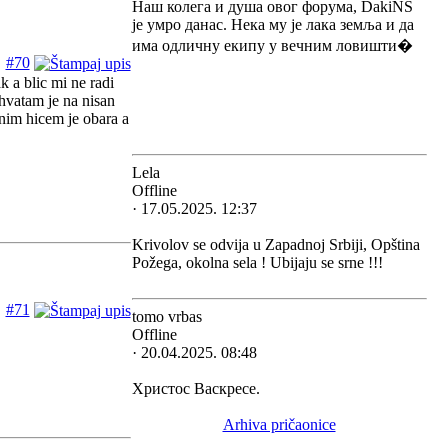
Наш колега и душа овог форума, DakiNS
је умро данас. Нека му је лака земља и да
има одличну екипу у вечним ловишти�
#70
k a blic mi ne radi
 hvatam je na nisan
dnim hicem je obara a
Lela
Offline
· 17.05.2025. 12:37
Krivolov se odvija u Zapadnoj Srbiji, Opština
Požega, okolna sela ! Ubijaju se srne !!!
#71
tomo vrbas
Offline
· 20.04.2025. 08:48
Христос Васкресе.
Arhiva pričaonice