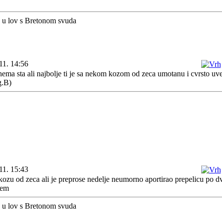
a u lov s Bretonom svuda
11. 14:56
ema sta ali najbolje ti je sa nekom kozom od zeca umotanu i cvrsto uv
g.B)
11. 15:43
u od zeca ali je preprose nedelje neumorno aportirao prepelicu po dvo
jem
a u lov s Bretonom svuda