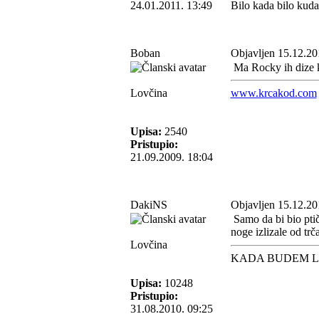
24.01.2011. 13:49
Bilo kada bilo kud
Boban
Objavljen 15.12.20
Ma Rocky ih dize k
Lovčina
www.krcakod.com
Upisa:
2540
Pristupio:
21.09.2009. 18:04
DakiNS
Objavljen 15.12.20
Samo da bi bio ptič
noge izlizale od trč
Lovčina
KADA BUDEM L
Upisa:
10248
Pristupio:
31.08.2010. 09:25