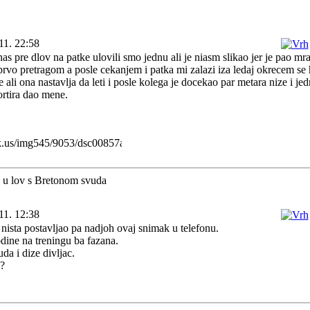
11. 22:58
s pre dlov na patke ulovili smo jednu ali je niasm slikao jer je pao mra
 prvo pretragom a posle cekanjem i patka mi zalazi iza ledaj okrecem se
 ali ona nastavlja da leti i posle kolega je docekao par metara nize i je
rtira dao mene.
a u lov s Bretonom svuda
11. 12:38
ista postavljao pa nadjoh ovaj snimak u telefonu.
dine na treningu ba fazana.
da i dize divljac.
?