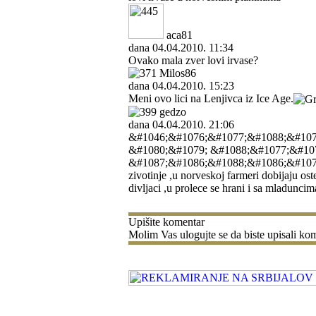
aca81
dana 04.04.2010. 11:34
Ovako mala zver lovi irvase?
Milos86
dana 04.04.2010. 15:23
Meni ovo lici na Lenjivca iz Ice Age.
gedzo
dana 04.04.2010. 21:06
&#1046;&#1076;&#1077;&#1088;&#1072
&#1080;&#1079; &#1088;&#1077;&#107
&#1087;&#1086;&#1088;&#1086;&#1076;&
zivotinje ,u norveskoj farmeri dobijaju os
divljaci ,u prolece se hrani i sa mladunci
Upišite komentar
Molim Vas ulogujte se da biste upisali kom