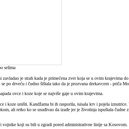
po selima
zavladao je strah kada je primećena zver koja se u ovim krajevima do s
la se po drveću i čudno šištala tako da je prozvana drekavcem - priča Mo
napada ovce i koze koje se najviše gaje u ovim krajevima.
 i koze uništi. Kandžama bi ih rasporila, isisala krv i pojela iznutrice.
om, ali retko ko se usuđivao da izađe jer je životinja ispuštala čudne z
 i vojnike koji su bili u zgradi pored administrativne linije sa Kosovom.