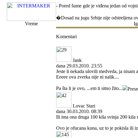
- Pored šume gde je viđena jedan od vojni
�Dosad na jugu Srbije nije odstreljena ov
Vreme
Ig
Komentari
Jank
dana 29.03.2010. 23:55
Jeste li nekada ulovili medveda, ja nisam 
Eeeee ova zverka nije ni nalik....
Pa šta li je ovo, ...em ti sitno žito...
Lovac Stari
dana 30.03.2010. 08:39
Ili ima ona druga 100 kila svinja 200 kila 
Ovo je ofucana kuna, uz to je pokisla ili i