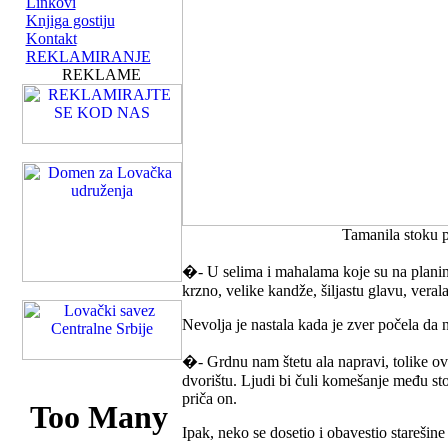
Linkovi
Knjiga gostiju
Kontakt
REKLAMIRANJE
REKLAME
Tamanila stoku 
�- U selima i mahalama koje su na planini 
krzno, velike kandže, šiljastu glavu, vera
Nevolja je nastala kada je zver počela da 
�- Grdnu nam štetu ala napravi, tolike ovce
dvorištu. Ljudi bi čuli komešanje među stok
priča on.
Ipak, neko se dosetio i obavestio starešine