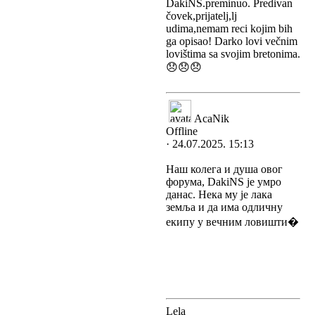
DakiNS.preminuo. Predivan
čovek,prijatelj,lj
udima,nemam reci kojim bih
ga opisao! Darko lovi večnim
lovištima sa svojim bretonima.
😞😞😞
AcaNik
Offline
· 24.07.2025. 15:13
Наш колега и душа овог
форума, DakiNS је умро
данас. Нека му је лака
земља и да има одличну
екипу у вечним ловишти�
Lela