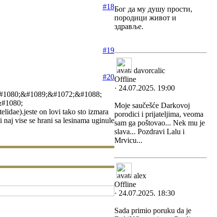
#18
Бог да му душу прости,
породици живот и
здравље.
#19
davorcalic
#20
Offline
· 24.07.2025. 19:00
#1080;&#1089;&#1072;&#1088;
&#1080;
Moje saučešće Darkovoj
).jeste on lovi tako sto izmara
porodici i prijateljima, veoma
 naj vise se hrani sa lesinama uginule
sam ga poštovao... Nek mu je
slava... Pozdravi Lalu i
Mrvicu...
alex
Offline
· 24.07.2025. 18:30
Sada primio poruku da je