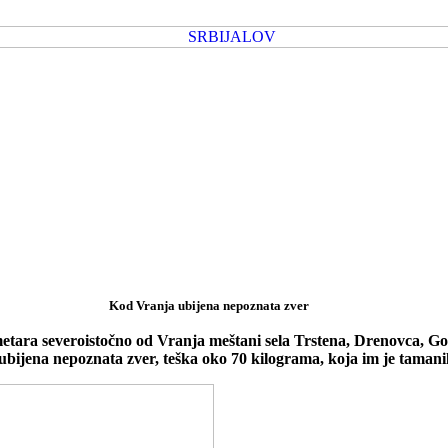
Kod Vranja ubijena nepoznata zver
metara severoistočno od Vranja meštani sela Trstena, Drenovca, Go
e ubijena nepoznata zver, teška oko 70 kilograma, koja im je tamani