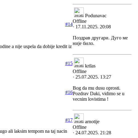
Podunavac
Offline
#14
· 17.11.2025. 20:08
Поздрав другари. Дуго ме
није било.
ne a nije uspela da dobije kredit iz
#15
krilas
Offline
· 25.07.2025. 13:27
Bog da mu dusu oprosti.
#16
Pozdrav Daki, vidimo se u
vecnim lovistima !
#17
arnotije
Offline
 dugo ali laksim tempom na taj nacin
· 24.07.2025. 21:28