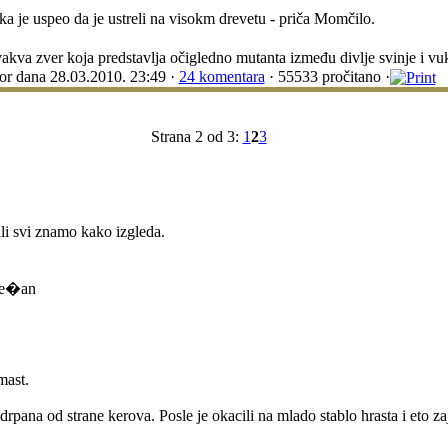
ka je uspeo da je ustreli na visokm drevetu - priča Momčilo.
akva zver koja predstavlja očigledno mutanta između divlje svinje i vu
or
dana 28.03.2010. 23:49 ·
24 komentara
· 55533 pročitano ·
Strana 2 od 3:
1
2
3
ali svi znamo kako izgleda.
mast.
zdrpana od strane kerova. Posle je okacili na mlado stablo hrasta i eto z