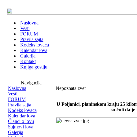
Naslovna
Vesti
FORUM
Pravila sajta
Kodeks lovaca
Kalendar lova
Galerija
Kontakt
Knjiga gostiju
Navigacija
Naslovna
Nepoznata zver
Vesti
FORUM
U Poljanici, planinskom kraju 25 kilo
Pravila sajta
su čuli da j
Kodeks lovaca
Kalendar lova
Članci o lovu
Sajmovi lova
Galerija