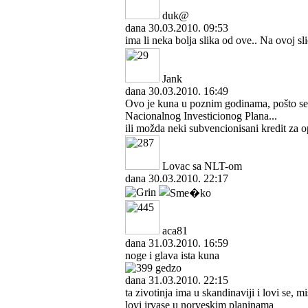
duk@
dana 30.03.2010. 09:53
ima li neka bolja slika od ove.. Na ovoj slici
Jank
dana 30.03.2010. 16:49
Ovo je kuna u poznim godinama, pošto se 
Nacionalnog Investicionog Plana...
ili možda neki subvencionisani kredit za o
Lovac sa NLT-om
dana 30.03.2010. 22:17
aca81
dana 31.03.2010. 16:59
noge i glava ista kuna
gedzo
dana 31.03.2010. 22:15
ta zivotinja ima u skandinaviji i lovi se, 
lovi irvase u norveskim planinama