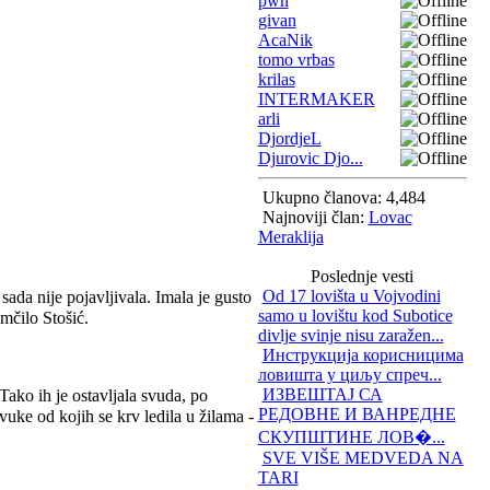
pwn
givan
AcaNik
tomo vrbas
krilas
INTERMAKER
arli
DjordjeL
Djurovic Djo...
Ukupno članova: 4,484
Najnoviji član:
Lovac
Meraklija
Poslednje vesti
Od 17 lovišta u Vojvodini
ada nije pojavljivala. Imala je gusto
samo u lovištu kod Subotice
mčilo Stošić.
divlje svinje nisu zaražen...
Инструкција корисницима
ловишта у циљу спреч...
ИЗВЕШТАЈ СА
 Tako ih je ostavljala svuda, po
РЕДОВНЕ И ВАНРЕДНЕ
vuke od kojih se krv ledila u žilama -
СКУПШТИНЕ ЛОВ�...
SVE VIŠE MEDVEDA NA
TARI