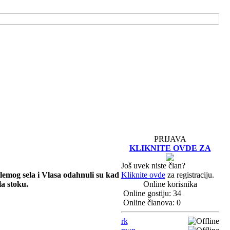
PRIJAVA
KLIKNITE OVDE ZA
Još uvek niste član?
lemog sela i Vlasa odahnuli su kad
Kliknite ovde
za registraciju.
la stoku.
Online korisnika
Online gostiju: 34
Online članova: 0
rk