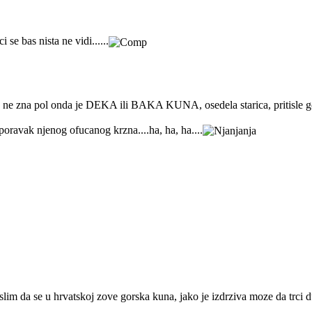
 se bas nista ne vidi......
ne zna pol onda je DEKA ili BAKA KUNA, osedela starica, pritisle godi
poravak njenog ofucanog krzna....ha, ha, ha....
mislim da se u hrvatskoj zove gorska kuna, jako je izdrziva moze da trci