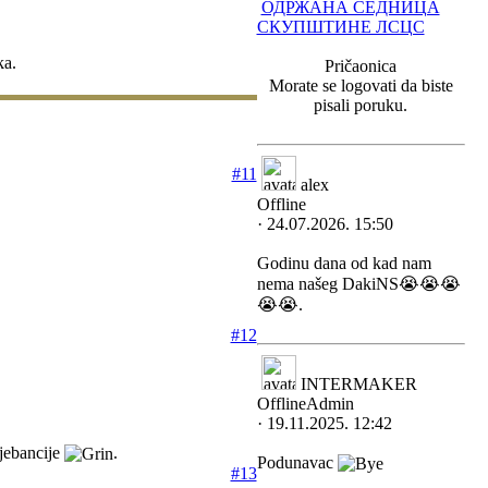
ОДРЖАНА СЕДНИЦА
СКУПШТИНЕ ЛСЦС
ka.
Pričaonica
Morate se logovati da biste
pisali poruku.
#11
alex
Offline
· 24.07.2026. 15:50
Godinu dana od kad nam
nema našeg DakiNS😭😭😭
😭😭.
#12
INTERMAKER
Offline
Admin
· 19.11.2025. 12:42
ajebancije
.
Podunavac
#13