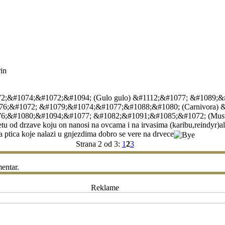
;&#1074;&#1072;&#1094; (Gulo gulo) &#1112;&#1077; &#1089;&
6;&#1072; &#1079;&#1074;&#1077;&#1088;&#1080; (Carnivora) 
#1080;&#1094;&#1077; &#1082;&#1091;&#1085;&#1072; (Mustelidae
tetu od drzave koju on nanosi na ovcama i na irvasima (karibu,reindyr)ali
ma ptica koje nalazi u gnjezdima dobro se vere na drvece
Strana 2 od 3:
1
2
3
entar.
Reklame