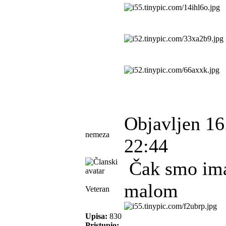
Objavljen 16
nemeza
22:44
Čak smo imal
malom
Veteran
Upisa:
830
Pristupio: