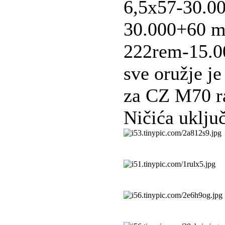
6,5x57-30.0
30.000+60 me
222rem-15.0
sve oružje je
za CZ M70 r
Ničića uključ