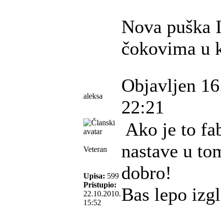
Nova puška 
čokovima u k
Objavljen 16
aleksa
22:21
Ako je to fa
nastave u to
Veteran
dobro!
Upisa:
599
Pristupio:
Bas lepo izg
22.10.2010.
15:52