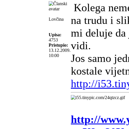
Kolega nemez
na trudu i s
Lovčina
mi deluje da 
Upisa:
4753
vidi.
Pristupio:
13.12.2009.
Jos samo jed
10:00
kostale vijet
http://i53.ti
http://www.