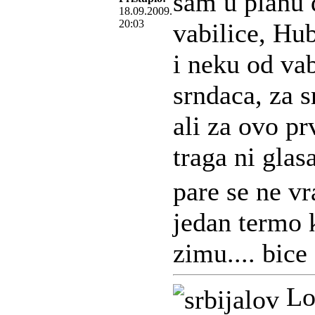
sam u planu
18.09.2009.
20:03
vabilice, Hub
i neku od vab
srndaca, za s
ali za ovo p
traga ni glas
pare se ne vr
jedan termo
zimu.... bice 
Lov