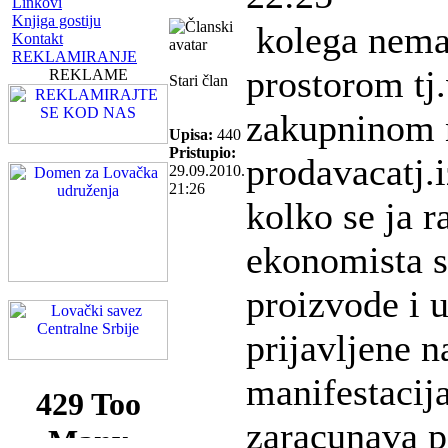
Linkovi
Knjiga gostiju
kolega nema 
Kontakt
REKLAMIRANJE
prostorom tj
REKLAME
Stari član
zakupninom 
Upisa:
440
Pristupio:
prodavacatj.
29.09.2010.
21:26
kolko se ja 
ekonomista s
proizvode i u
prijavljene 
manifestacij
zaracunava p