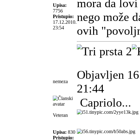
mora da lovi
Upisa:
7756
nego može da
Pristupio:
17.12.2010.
ovih "povolj
23:54
Objavljen 16
nemeza
21:44
Capriolo...
Veteran
Upisa:
830
Pristupio: