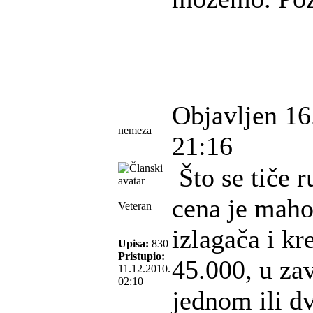
Objavljen 16
nemeza
21:16
Što se tiče 
cena je maho
Veteran
izlagača i kr
Upisa:
830
Pristupio:
45.000, u zav
11.12.2010.
02:10
jednom ili dv