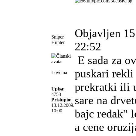
Objavljen 15
Sniper
Hunter
22:52
E sada za ov
puskari rekli
Lovčina
prekratki ili
Upisa:
4753
sare na drve
Pristupio:
13.12.2009.
bajc redak" l
10:00
a cene oruzij