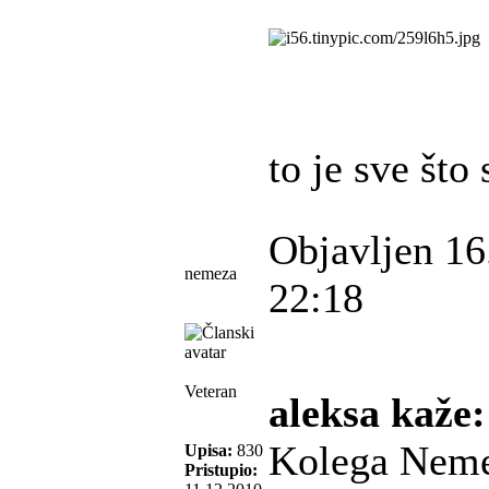
to je sve što 
Objavljen 16
nemeza
22:18
Veteran
aleksa kaže:
Kolega Nemez
Upisa:
830
Pristupio: