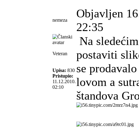
Objavljen 16
nemeza
22:35
Na sledećim
postaviti sli
Veteran
se prodavalo
Upisa:
830
Pristupio:
lovom a sutr
11.12.2010.
02:10
štandova Gro