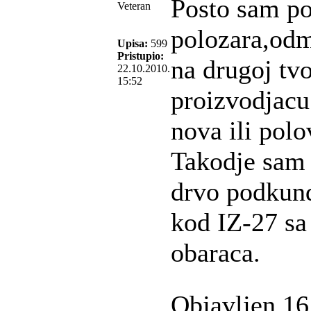
Posto sam pos
Veteran
polozara,od
Upisa:
599
Pristupio:
na drugoj tv
22.10.2010.
15:52
proizvodjacu 
nova ili pol
Takodje sam 
drvo podkunda
kod IZ-27 sa
obaraca.
Objavljen 16