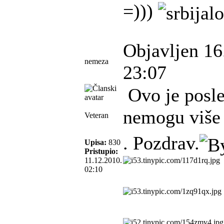
=)))
Objavljen 16
nemeza
23:07
Ovo je posle
nemogu viš
Veteran
. Pozdrav.
Upisa:
830
Pristupio:
11.12.2010.
02:10