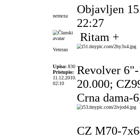
Objavljen 15
nemeza
22:27
Ritam +
Veteran
Revolver 6"-
Upisa:
830
Pristupio:
11.12.2010.
20.000; CZ9
02:10
Crna dama-6
CZ M70-7x6