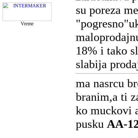
su poreza me
"pogresno"uk
Vreme
maloprodajnu
18% i tako sl
slabija proda
ma nasrcu br
branim,a ti z
ko muckovi a
pusku
AA-1