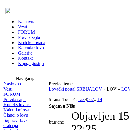
Naslovna
Vesti
FORUM
Pravila sajta
Kodeks lovaca
Kalendar lova
Galerija
Kontakt
Knjiga gostiju
Navigacija
Naslovna
Pregled teme
Vesti
Lovački portal SRBIJALOV
» LOV »
LOV
FORUM
Pravila sajta
Strana 4 od 14:
1
2
3
4
5
6
7
...
14
Kodeks lovaca
Sajam u Nišu
Kalendar lova
Objavljen 15
Članci o lovu
Sajmovi lova
bturjane
22:25
Galerija