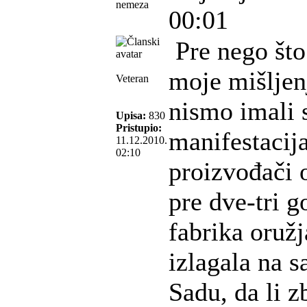
nemeza
00:01
Pre nego što
moje mišljen
Veteran
nismo imali 
Upisa:
830
Pristupio:
manifestacija
11.12.2010.
02:10
proizvođači 
pre dve-tri g
fabrika oružj
izlagala na 
Sadu, da li 