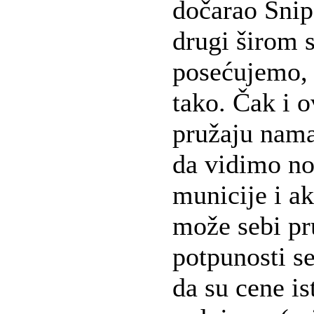
dočarao Snip
drugi širom s
posećujemo, a
tako. Čak i 
pružaju nam
da vidimo nov
municije i a
može sebi pru
potpunosti s
da su cene is