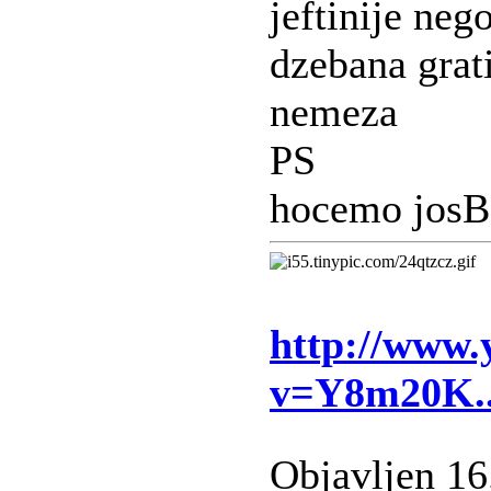
jeftinije neg
dzebana grati
nemeza
PS
hocemo josB
http://www.
v=Y8m20K.
Objavljen 16