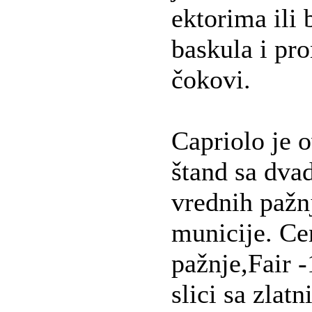
ektorima ili b
baskula i pro
čokovi.
Capriolo je 
štand sa dva
vrednih pažn
municije. Ce
pažnje,Fair 
slici sa zlat