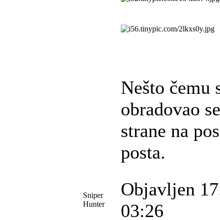
Nešto čemu 
obradovao se
strane na pos
posta.
Objavljen 17
Sniper
Hunter
03:26