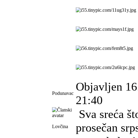
Objavljen 16
Podunavac
21:40
Sva sreća št
prosečan srps
Lovčina