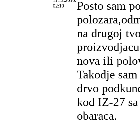
11.12.2010.
Posto sam pos
02:10
polozara,od
na drugoj tv
proizvodjacu 
nova ili pol
Takodje sam 
drvo podkunda
kod IZ-27 sa
obaraca.