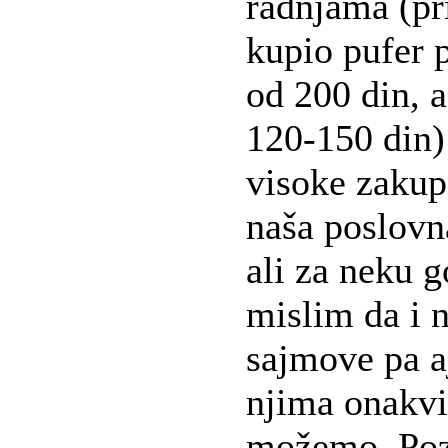
radnjama (p
kupio pufer p
od 200 din, 
120-150 din) 
visoke zakupn
naša poslovn
ali za neku 
mislim da i 
sajmove pa a
njima onakv
možemo. Po