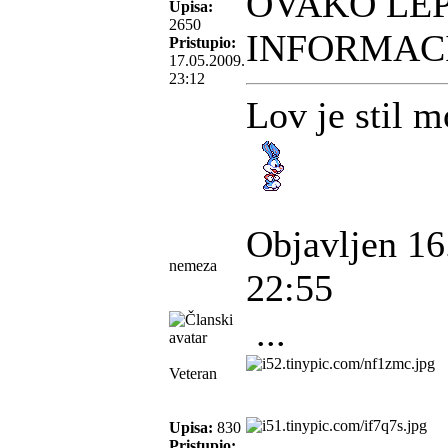
OVAKO LE
Upisa:
2650
INFORMACI
Pristupio:
17.05.2009.
23:12
Lov je stil m
Objavljen 16
nemeza
22:55
...
Veteran
Upisa:
830
Pristupio: