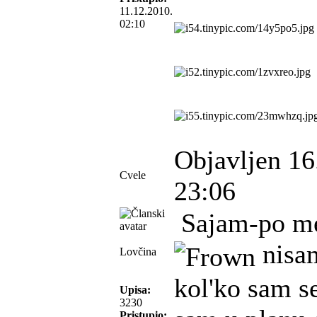
11.12.2010.
02:10
Objavljen 16
Cvele
23:06
Sajam-po me
nisam
Lovčina
kol'ko sam s
Upisa:
3230
Pristupio: