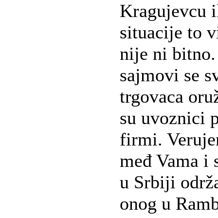
Kragujevcu 
situacije to 
nije ni bitno
sajmovi se s
trgovaca oru
su uvoznici 
firmi. Veruje
međ Vama i s
u Srbiji odr
onog u Ramb