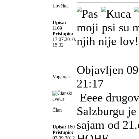
Lovčina
Upisa:
moji psi su m
1169
Pristupio:
njih nije lov!
17.07.2010.
15:32
Objavljen 09
Voganjac
21:17
Eeee drugov
Salzburgu je
Član
sajam od 21.
Upisa:
160
Pristupio:
HOHE
07.09.2012.