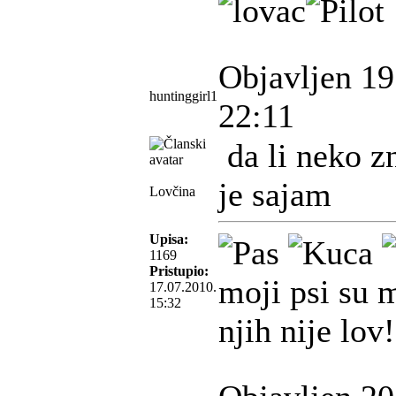
Objavljen 19
huntinggirl1
22:11
da li neko z
je sajam
Lovčina
Upisa:
1169
Pristupio:
moji psi su m
17.07.2010.
15:32
njih nije lov!