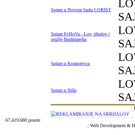
LO
Sajam u Novom Sadu LORIST
SA
LO
Sajam FeHoVa - Lov, ribolov i
oružje Budimpešta
SA
LO
Sajam u Kragujevcu
SA
LO
Sajam u Nišu
SA
67,419,680 posete
.: Web Development & Ho