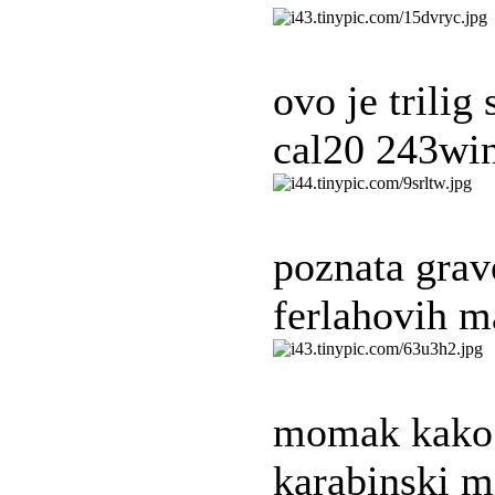
ovo je trilig
cal20 243win
poznata grav
ferlahovih m
momak kako 
karabinski m