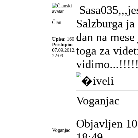
Sasa035,,,jes
Salzburga ja 
Član
dan na mese 
Upisa:
160
Pristupio:
toga za vide
07.09.2012.
22:09
vidimo...!!!!!
Voganjac
Objavljen 10
Voganjac
18:49