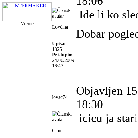
18:06
Ide li ko sl
Vreme
Lovčina
Dobar pogle
Upisa:
1325
Pristupio:
24.06.2009.
16:47
Objavljen 15
lovac74
18:30
icicu ja stari
Član