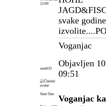
22:09
JAGD&FISCHE
svake godine
izvolite..
Voganjac
Objavljen 10
sasa035
09:51
Stari član
Voganjac ka