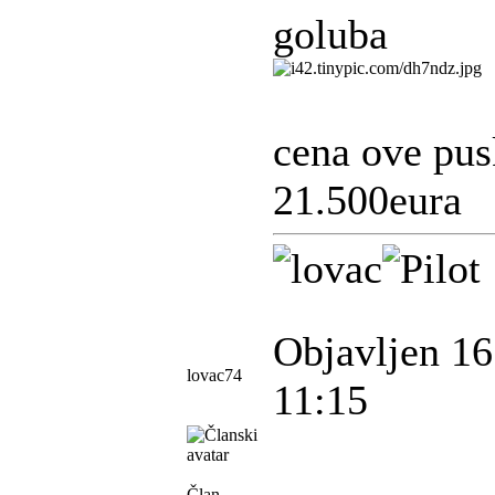
goluba
cena ove pusk
21.500eura
Objavljen 16
lovac74
11:15
Član