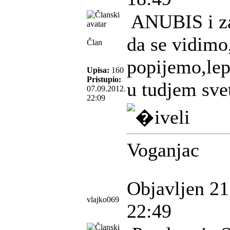
ANUBIS i za 
da se vidimo
Član
popijemo,lep
Upisa:
160
Pristupio:
u tudjem svet
07.09.2012.
22:09
Voganjac
Objavljen 21
vlajko069
22:49