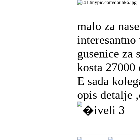
malo za nas
interesantno 
gusenice za 
kosta 27000 
E sada kole
opis detalje 