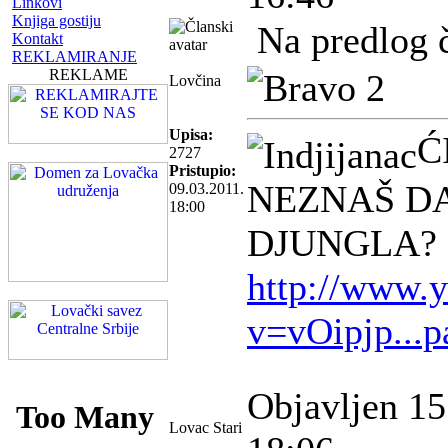
Linkovi
Knjiga gostiju
Na predlog 
Kontakt
REKLAMIRANJE
REKLAME
Lovčina
Upisa:
Ć
2727
Pristupio:
NEZNAŠ DA
09.03.2011.
18:00
DJUNGLA?
http://www.
v=vOipjp...
Objavljen 15
Lovac Stari