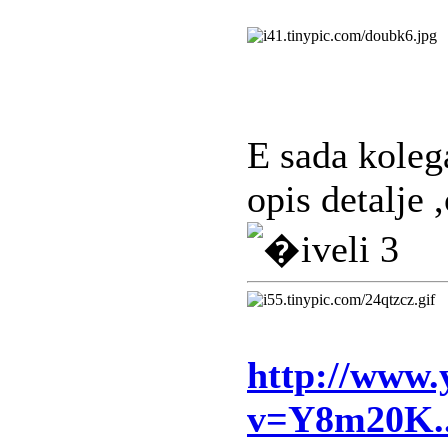
E sada kole
opis detalje 
http://www.
v=Y8m20K