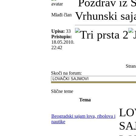
Pozdrav iz S
Vrhunski saja
Mlađi član
Upisa:
33
Pristupio:
18.05.2010.
22:42
Stran
Skoči na forum:
Slične teme
Tema
LO
Beogradski sajam lova, ribolova i
nautike
SA