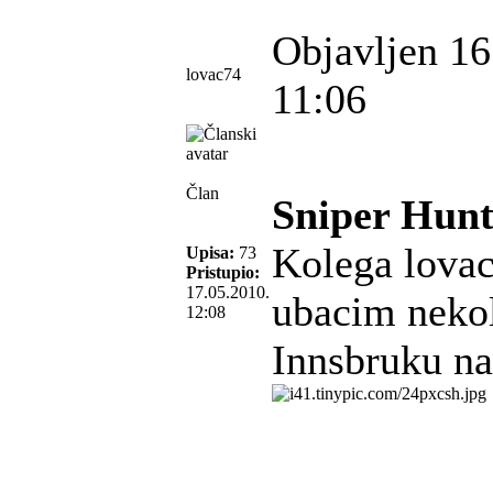
Objavljen 16
lovac74
11:06
Član
Sniper Hunt
Kolega lovac
Upisa:
73
Pristupio:
17.05.2010.
ubacim nekol
12:08
Innsbruku na