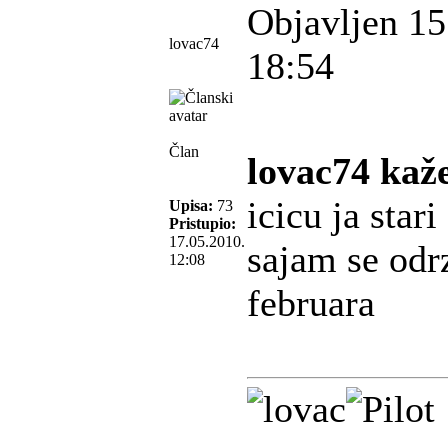
Objavljen 15
lovac74
18:54
Član
lovac74 kaž
icicu ja stari
Upisa:
73
Pristupio:
17.05.2010.
sajam se odr
12:08
februara