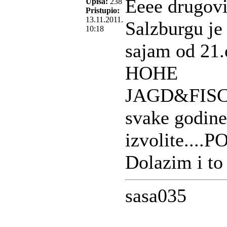
Eeee drugov
Upisa:
238
Pristupio:
13.11.2011.
Salzburgu je
10:18
sajam od 21.
HOHE
JAGD&FISCHE
svake godine
izvolite..
Dolazim i to
sasa035