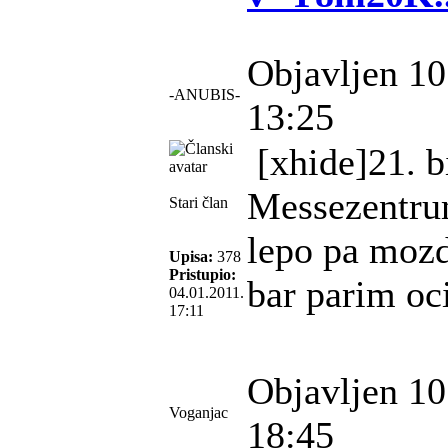
Objavljen 10
-ANUBIS-
13:25
[xhide]21. b
Messezentru
Stari član
lepo pa mozd
Upisa:
378
Pristupio:
bar parim oc
04.01.2011.
17:11
Objavljen 10
Voganjac
18:45