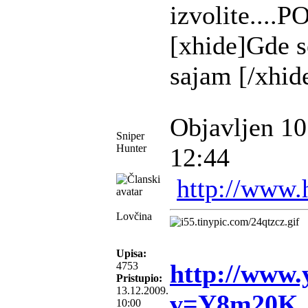
izvolite..
[xhide]Gde s
sajam [/xhid
Objavljen 10
Sniper
Hunter
12:44
http://www.
Lovčina
Upisa:
http://www.
4753
Pristupio:
13.12.2009.
v=Y8m20K
10:00