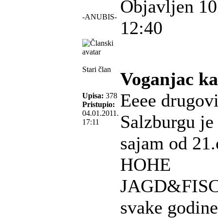
Objavljen 10
-ANUBIS-
12:40
Stari član
Voganjac ka
Eeee drugov
Upisa:
378
Pristupio:
04.01.2011.
Salzburgu je
17:11
sajam od 21.
HOHE
JAGD&FISCHE
svake godine