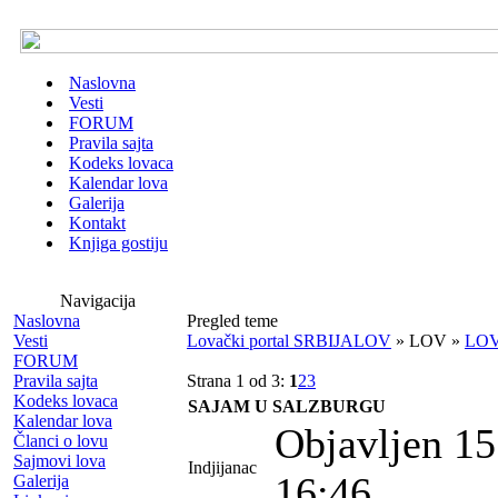
Naslovna
Vesti
FORUM
Pravila sajta
Kodeks lovaca
Kalendar lova
Galerija
Kontakt
Knjiga gostiju
Navigacija
Naslovna
Pregled teme
Vesti
Lovački portal SRBIJALOV
» LOV »
LOV
FORUM
Pravila sajta
Strana 1 od 3:
1
2
3
Kodeks lovaca
SAJAM U SALZBURGU
Kalendar lova
Objavljen 15
Članci o lovu
Sajmovi lova
Indjijanac
16:46
Galerija