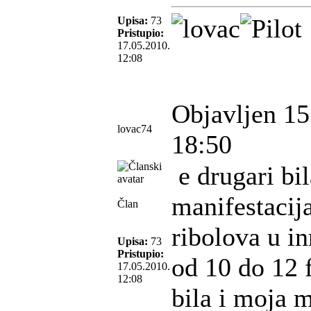
Upisa:
73
Pristupio:
17.05.2010.
12:08
Objavljen 15
lovac74
18:50
e drugari bi
manifestacij
Član
ribolova u i
Upisa:
73
Pristupio:
od 10 do 12 
17.05.2010.
12:08
bila i moja m