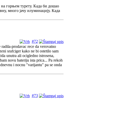
 на горњем турету. Када би дошао
евну, много јачу илуминацију. Када
#72
e radila-prodavac rece da verovatno
eni srafciger kako ne bi ostetilo sam
a unutra ali ocigledno istrosena,
bam novu bateriju ista prica... Pa rekoh
i dnevnu i nocnu "varijantu" pa se onda
#73