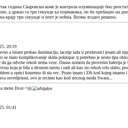
так година Сваровски коме је контрола илуминације био реостат
чине, а држао га три секунде ка појачавању, он би пребацио на дн
на крају три секунде и опет је ноћна. Веома згодно решено.
25. 20:19
vno a nisam probao iluminaciju, tacnije tada u prodavnici jesam ali nij
to se malo komplikovanije skida poklopac tj potrebno je nesto tipa obloz
da ga odvrne rekoh nema veze. Danas uzmem da proverim baterija je bil
nu koja je bila u desnom turetu i radi ali kao sto rekoh vrlo slabo, pro
roblem u optici konretno ili sta vec. Posto imam i Z8i kod kojeg imamo 
ava osvetljenost, ovo je recimo kao kod nocnog moda Swara...
a mene život =)))
25. 01:41