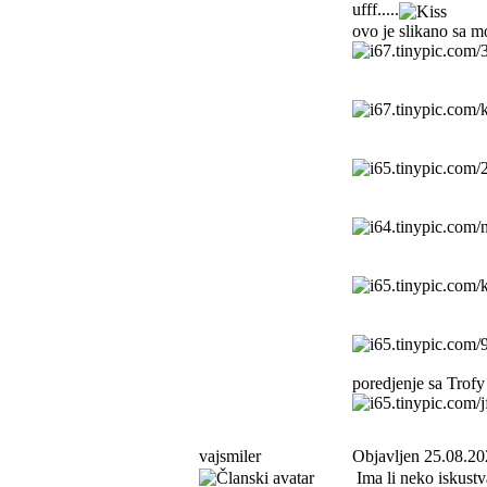
ufff.....
ovo je slikano sa m
poredjenje sa Trof
vajsmiler
Objavljen 25.08.20
Ima li neko iskust