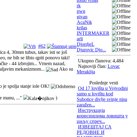
tomo vrbas
rk
pwn
givan
AcaNik
krilas
INTERMAKER
arli
DjordjeL
#62
Djurovic Djo...
 4, 30mm tubus, takav isti se još
, ne bih se libio qpiti ponovo taki!
Ukupno članova: 4,484
čke - 44 izbrojim... Vrnem nazad,
Najnoviji član:
Lovac
 traljavim mekanizmom...
Ako su
Meraklija
Poslednje vesti
o je spolja stanje iole OK!
Od 17 lovišta u Vojvodini
samo u lovištu kod
je manu, ..."
)
Subotice divlje svinje nisu
zaražen...
Инструкција
корисницима ловишта у
циљу спреч...
ИЗВЕШТАЈ СА
РЕДОВНЕ И