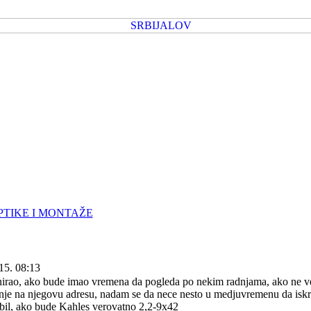
PTIKE I MONTAŽE
15. 08:13
irao, ako bude imao vremena da pogleda po nekim radnjama, ako ne ver
lanje na njegovu adresu, nadam se da nece nesto u medjuvremenu da iskr
abil, ako bude Kahles verovatno 2,2-9x42