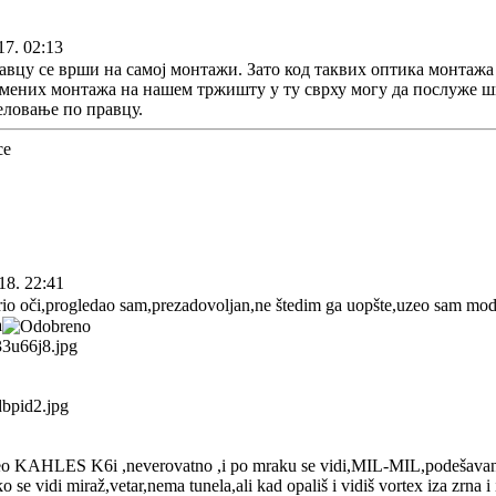
17. 02:13
вцу се врши на самој монтажи. Зато код таквих оптика монтажа 
емених монтажа на нашем тржишту у ту сврху могу да послуже шв
еловање по правцу.
18. 22:41
rio oči,progledao sam,prezadovoljan,ne štedim ga uopšte,uzeo sam mod
a
eo KAHLES K6i ,neverovatno ,i po mraku se vidi,MIL-MIL,podešavanje
ko se vidi miraž,vetar,nema tunela,ali kad opališ i vidiš vortex iza zrna i