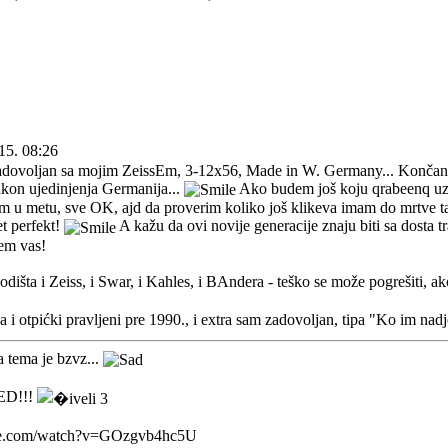
15. 08:26
dovoljan sa mojim ZeissEm, 3-12x56, Made in W. Germany... Končanica
kon ujedinjenja Germanija...
Ako budem još koju qrabeenq uzeo
 u metu, sve OK, ajd da proverim koliko još klikeva imam do mrtve ta
 perfekt!
A kažu da ovi novije generacije znaju biti sa dosta
žem vas!
dišta i Zeiss, i Swar, i Kahles, i BAndera - teško se može pogrešiti, ak
a i otpićki pravljeni pre 1990., i extra sam zadovoljan, tipa "Ko im nad
a tema je bzvz...
D!!!
be.com/watch?v=GOzgvb4hc5U