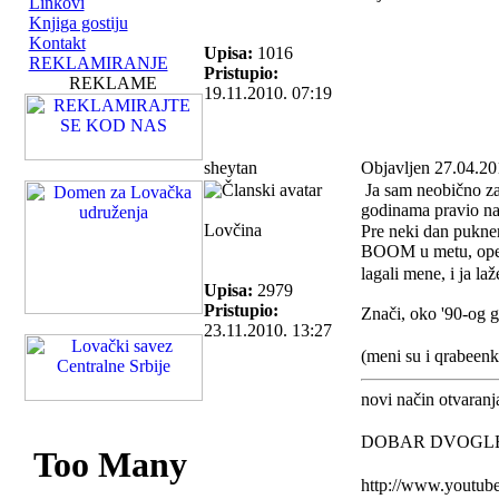
Linkovi
Knjiga gostiju
Kontakt
Upisa:
1016
REKLAMIRANJE
Pristupio:
REKLAME
19.11.2010. 07:19
sheytan
Objavljen 27.04.20
Ja sam neobično za
godinama pravio na
Lovčina
Pre neki dan puknem
BOOM u metu, opet
lagali mene, i ja la
Upisa:
2979
Pristupio:
Znači, oko '90-og go
23.11.2010. 13:27
(meni su i qrabeenk
novi način otvaranj
DOBAR DVOGLE
http://www.youtu