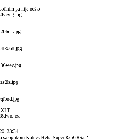
obilnim pa nije nešto
y XLT
20. 23:34
va sa optikom Kahles Helia Super 8x56 8S2 ?