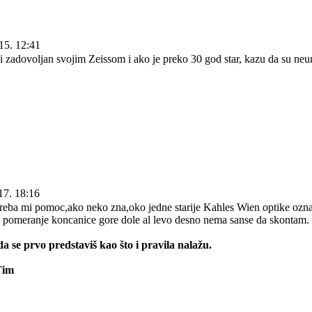
15. 12:41
 zadovoljan svojim Zeissom i ako je preko 30 god star, kazu da su neun
17. 18:16
reba mi pomoc,ako neko zna,oko jedne starije Kahles Wien optike oz
m pomeranje koncanice gore dole al levo desno nema sanse da skontam.
da se prvo predstaviš kao što i pravila nalažu.
Tim