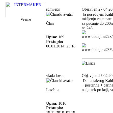
schweps
Objavljen 27.04.20
Ja posedujem Kahle
misljenju za te par
Vreme
Član
za pucanje do 200m 
na 243.
Upisa:
169
Pristupio:
06.01.2014. 23:18
vlada lovac
Objavljen 27.04.20
Da na takvog Kahles
+ postarina + carin
Lovčina
nadje tek po koji,
Upisa:
1016
Pristupio:
19.11.2010. 07:19