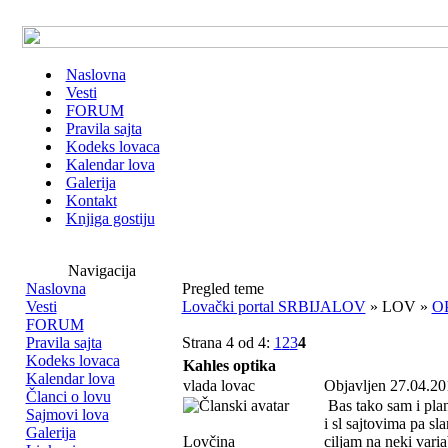
Naslovna
Vesti
FORUM
Pravila sajta
Kodeks lovaca
Kalendar lova
Galerija
Kontakt
Knjiga gostiju
Navigacija
Naslovna
Pregled teme
Vesti
Lovački portal SRBIJALOV
» LOV »
O
FORUM
Pravila sajta
Strana 4 od 4:
1
2
3
4
Kodeks lovaca
Kahles optika
Kalendar lova
vlada lovac
Objavljen 27.04.20
Članci o lovu
Bas tako sam i plan
Sajmovi lova
i sl sajtovima pa s
Galerija
Lovčina
ciljam na neki vari