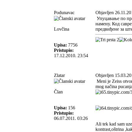
Podunavac
Objavljen 26.11.20
Упуцавање по пра
намену. Код савр
Lovčina
предвиђене за шт
Upisa:
7756
Pristupio:
17.12.2010. 23:54
Zlatar
Objavljen 15.03.20
Meni je Zeiss otvo
mog načina pucanj
Član
Upisa:
156
Pristupio:
06.07.2011. 03:26
Ali tek kad sam uz
kontrast,oštrina ,ka