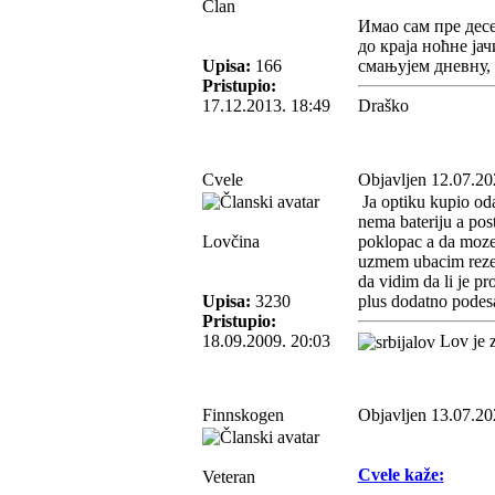
Član
Имао сам пре десе
до краја ноћне ја
Upisa:
166
смањујем дневну, 
Pristupio:
17.12.2013. 18:49
Draško
Cvele
Objavljen 12.07.20
Ja optiku kupio oda
nema bateriju a pos
Lovčina
poklopac a da moze 
uzmem ubacim rezerv
da vidim da li je p
Upisa:
3230
plus dodatno podes
Pristupio:
18.09.2009. 20:03
Lov je z
Finnskogen
Objavljen 13.07.20
Cvele kaže:
Veteran