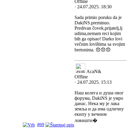
Offline
· 24.07.2025. 18:30
Sada primio poruku da je
DakiNS.preminuo.
Predivan čovek,prijatelj,lj
udima,nemam reci kojim
bih ga opisao! Darko lovi
večnim lovištima sa svojim
bretonima. 😞😞😞
AcaNik
Offline
· 24.07.2025. 15:13
Наш колега и душа овог
форума, DakiNS је умро
данас. Нека му је лака
земља и да има одличну
екипу у вечним
ловишти�
#69