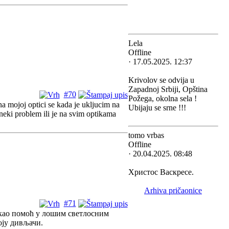
Lela
Offline
· 17.05.2025. 12:37
Krivolov se odvija u
Zapadnoj Srbiji, Opština
#70
Požega, okolna sela !
 mojoj optici se kada je ukljucim na
Ubijaju se srne !!!
neki problem ili je na svim optikama
tomo vrbas
Offline
· 20.04.2025. 08:48
Христос Васкресе.
Arhiva pričaonice
#71
 као помоћ у лошим светлосним
оју дивљачи.