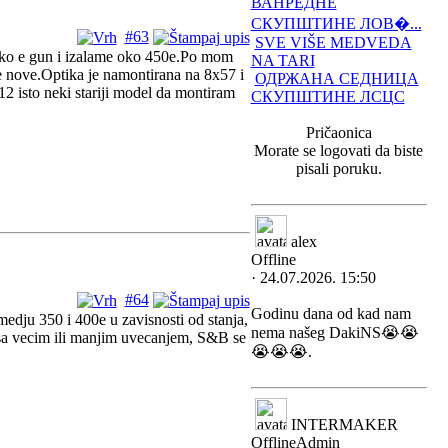
ВАНРЕДНЕ
СКУПШТИНЕ ЛОВ�...
#63
SVE VIŠE MEDVEDA
eko e gun i izalame oko 450e.Po mom
NA TARI
ve nove.Optika je namontirana na 8x57 i
ОДРЖАНА СЕДНИЦА
2 isto neki stariji model da montiram
СКУПШТИНЕ ЛСЦС
Pričaonica
Morate se logovati da biste
pisali poruku.
alex
Offline
· 24.07.2026. 15:50
#64
Godinu dana od kad nam
medju 350 i 400e u zavisnosti od stanja,
nema našeg DakiNS😭😭
i sa vecim ili manjim uvecanjem, S&B se
😭😭😭.
INTERMAKER
Offline
Admin