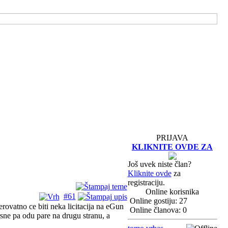
PRIJAVA
KLIKNITE OVDE ZA
Još uvek niste član?
Kliknite ovde
za
registraciju.
Online korisnika
#61
Online gostiju: 27
ovatno ce biti neka licitacija na eGun
Online članova: 0
sne pa odu pare na drugu stranu, a