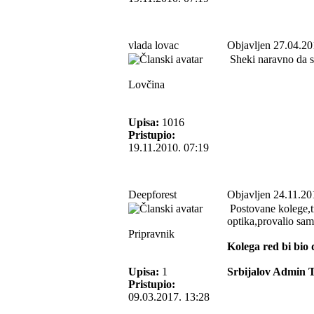
vlada lovac
Objavljen 27.04.20
Sheki naravno da si
Lovčina
Upisa:
1016
Pristupio:
19.11.2010. 07:19
Deepforest
Objavljen 24.11.20
Postovane kolege,t
optika,provalio sa
Pripravnik
Kolega red bi bio 
Upisa:
1
Srbijalov Admin 
Pristupio:
09.03.2017. 13:28