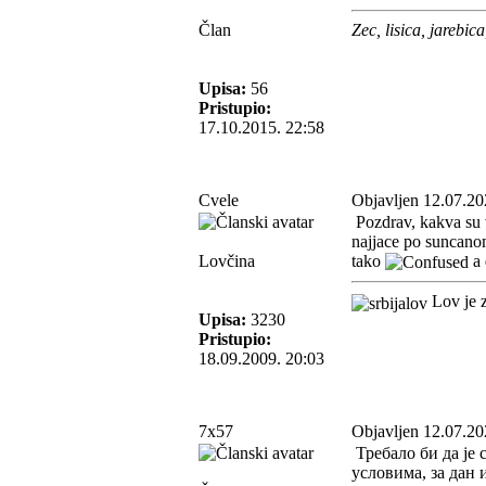
Član
Zec, lisica, jarebica
Upisa:
56
Pristupio:
17.10.2015. 22:58
Cvele
Objavljen 12.07.20
Pozdrav, kakva su 
najjace po suncanom
Lovčina
tako
a 
Lov je z
Upisa:
3230
Pristupio:
18.09.2009. 20:03
7x57
Objavljen 12.07.20
Требало би да је
условима, за дан