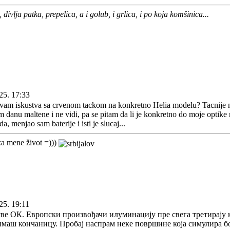
, divlja patka, prepelica, a i golub, i grlica, i po koja komšinica...
25. 17:33
vam iskustva sa crvenom tackom na konkretno Helia modelu? Tacnije na
 danu maltene i ne vidi, pa se pitam da li je konkretno do moje optike 
da, menjao sam baterije i isti je slucaj...
a mene život =)))
25. 19:11
 све ОК. Европски произвођачи илуминацију пре свега третирају
 имаш кончаницу. Пробај наспрам неке површине која симулира б