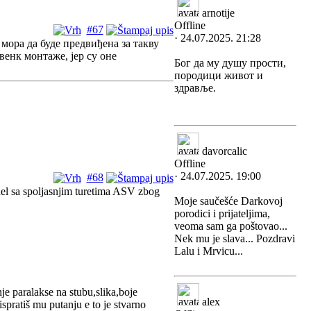
arnotije
Offline
#67
· 24.07.2025. 21:28
мора да буде предвиђена за такву
енк монтаже, јер су оне
Бог да му душу прости,
породици живот и
здравље.
davorcalic
Offline
· 24.07.2025. 19:00
#68
el sa spoljasnjim turetima ASV zbog
Moje saučešće Darkovoj
porodici i prijateljima,
veoma sam ga poštovao...
Nek mu je slava... Pozdravi
Lalu i Mrvicu...
 paralakse na stubu,slika,boje
alex
 ispratiš mu putanju e to je stvarno