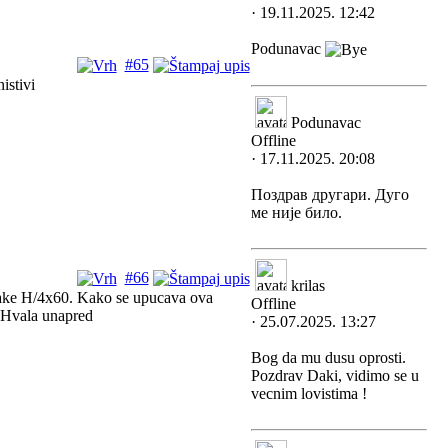
· 19.11.2025. 12:42
Podunavac
#65
istivi
Podunavac
Offline
· 17.11.2025. 20:08
Поздрав другари. Дуго
ме није било.
#66
krilas
nake H/4x60. Kako se upucava ova
Offline
 Hvala unapred
· 25.07.2025. 13:27
Bog da mu dusu oprosti.
Pozdrav Daki, vidimo se u
vecnim lovistima !