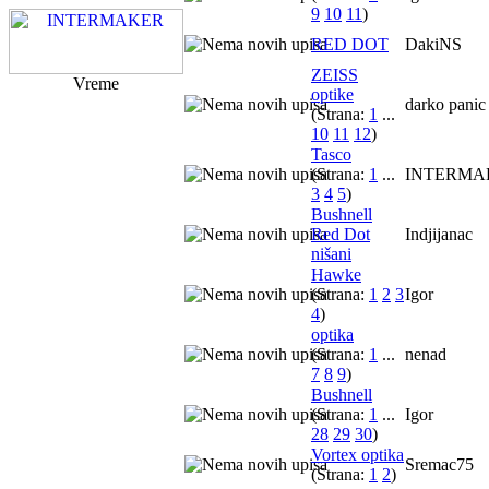
9
10
11
)
RED DOT
DakiNS
ZEISS
Vreme
optike
darko panic
(Strana:
1
...
10
11
12
)
Tasco
(Strana:
1
...
INTERMA
3
4
5
)
Bushnell
Red Dot
Indjijanac
nišani
Hawke
(Strana:
1
2
3
Igor
4
)
optika
(Strana:
1
...
nenad
7
8
9
)
Bushnell
(Strana:
1
...
Igor
28
29
30
)
Vortex optika
Sremac75
(Strana:
1
2
)