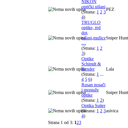
NIKON
optički nišani
PEZ
(Strana:
1
2
3
4
)
TRUGLO
optike, red
dot,
nišani,mušice
Sniper Hunt
....
(Strana:
1
2
3
)
Optike
Schimdt &
Bender
Lala
(Strana:
1
...
4
5
6
)
Rusan nosači
i montaže
Sniper Hunt
optike
(Strana:
1
2
)
Optika Sutter
(Strana:
1
2
3
asivica
4
)
Strana 1 od 3:
1
2
3