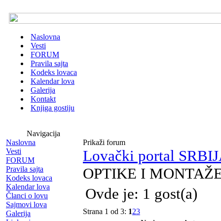
Naslovna
Vesti
FORUM
Pravila sajta
Kodeks lovaca
Kalendar lova
Galerija
Kontakt
Knjiga gostiju
Navigacija
Naslovna
Prikaži forum
Vesti
Lovački portal SRB
FORUM
Pravila sajta
OPTIKE I MONTAŽ
Kodeks lovaca
Kalendar lova
Ovde je: 1 gost(a)
Članci o lovu
Sajmovi lova
Strana 1 od 3:
1
2
3
Galerija