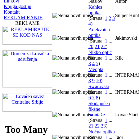
Linkovi
Naslov
Autor
Knjiga gostiju
Kahles
Kontakt
optika
Sniper Hunt
REKLAMIRANJE
(Strana:
1
2
3
REKLAME
4
)
Adekvatna
optika
Jakimovski
(Strana:
1
...
20
21
22
)
Nikko optic
(Strana:
1
...
Kile_
3
4
5
)
Meopta
(Strana:
1
...
INTERMA
8
9
10
)
Swarovski
(Strana:
1
...
INTERMA
6
7
8
)
Skidajuće i
fiksne
montaže
Lovac Stari
(Strana:
1
...
21
22
23
)
Noćna optika
(Strana:
1
...
Igor