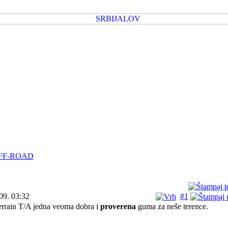
FF-ROAD
09. 03:32
#1
rrain T/A jedna veoma dobra i
proverena
guma za neše terence.