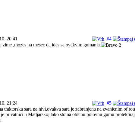
10. 20:41
#4
 zime ,mozes na mesec da ides sa ovakvim gumama.
10. 21:24
#5
traktorska sara na nivi,ovakva sara je zabranjena na zvanicnim of ro
je privatnici u Madjarskoj tako sto na obicnu polovnu gumu protektira
u.