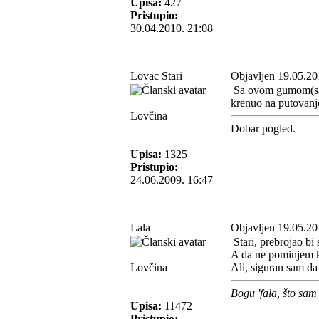
Upisa:
427
Pristupio:
30.04.2010. 21:08
Lovac Stari
Objavljen 19.05.20
Sa ovom gumom(saro
krenuo na putovan
Lovčina
Dobar pogled.
Upisa:
1325
Pristupio:
24.06.2009. 16:47
Lala
Objavljen 19.05.20
Stari, prebrojao bi 
A da ne pominjem k
Lovčina
Ali, siguran sam da
Bogu 'fala, što sam
Upisa:
11472
Pristupio: