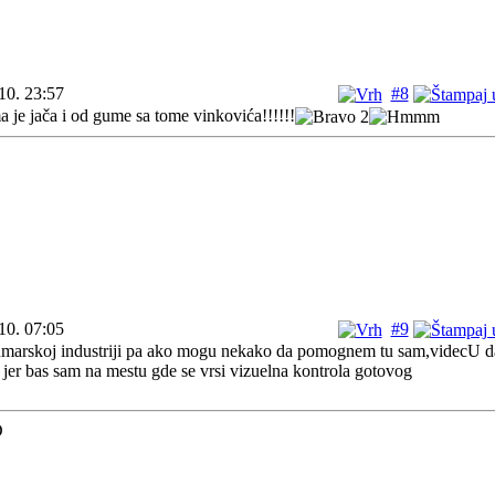
10. 23:57
#8
je jača i od gume sa tome vinkovića!!!!!!
10. 07:05
#9
marskoj industriji pa ako mogu nekako da pomognem tu sam,videcU d
jer bas sam na mestu gde se vrsi vizuelna kontrola gotovog
D