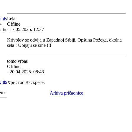
Lela
Offline
e
· 17.05.2025. 12:37
enio
Krivolov se odvija u Zapadnoj Srbiji, Opština Požega, okolna
sela ! Ubijaju se srne !!!
tomo vrbas
Offline
· 20.04.2025. 08:48
Христос Васкресе.
en?
Arhiva pričaonice