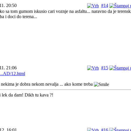
11. 20:50
#14
o sa tom gumom iskusio cari voznje na asfaltu... naravno da je terensk
ba i doci do terena...
11. 21:06
#15
...AD/12.html
nekima je dobra nekom nevalja ... ako kome treba
i lek da dam! Dikh tu kava ?!
12. 16:01
#16