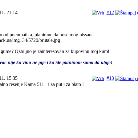
11. 21:14
#12
-road pneumatika, planirane da nose mog nissana
 gume? Ozbiljno je zainteresovan za kupovinu moj kum!
vac nije ko vino ne pije i ko ide planinom samo da ubije!
11. 15:35
#13
lno resenje Kama 511 - i za put i za blato !