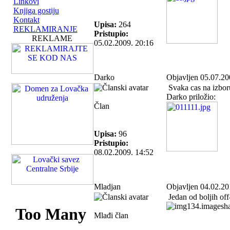
Linkovi
Knjiga gostiju
Kontakt
Upisa:
264
REKLAMIRANJE
Pristupio:
REKLAME
05.02.2009. 20:16
Darko
Objavljen 05.07.20
Svaka cas na izbor
Darko priložio:
Član
Upisa:
96
Pristupio:
08.02.2009. 14:52
Mladjan
Objavljen 04.02.20
Jedan od boljih off
Mlađi član