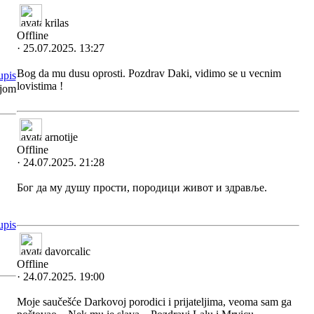
krilas
Offline
· 25.07.2025. 13:27
Bog da mu dusu oprosti. Pozdrav Daki, vidimo se u vecnim
lovistima !
njom
arnotije
Offline
· 24.07.2025. 21:28
Бог да му душу прости, породици живот и здравље.
davorcalic
Offline
· 24.07.2025. 19:00
Moje saučešće Darkovoj porodici i prijateljima, veoma sam ga