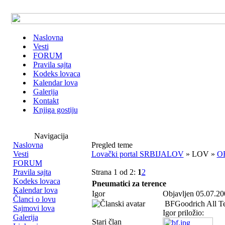
Naslovna
Vesti
FORUM
Pravila sajta
Kodeks lovaca
Kalendar lova
Galerija
Kontakt
Knjiga gostiju
Navigacija
Naslovna
Pregled teme
Vesti
Lovački portal SRBIJALOV
» LOV »
O
FORUM
Pravila sajta
Strana 1 od 2:
1
2
Kodeks lovaca
Pneumatici za terence
Kalendar lova
Igor
Objavljen 05.07.20
Članci o lovu
BFGoodrich All Te
Sajmovi lova
Igor priložio:
Galerija
Stari član