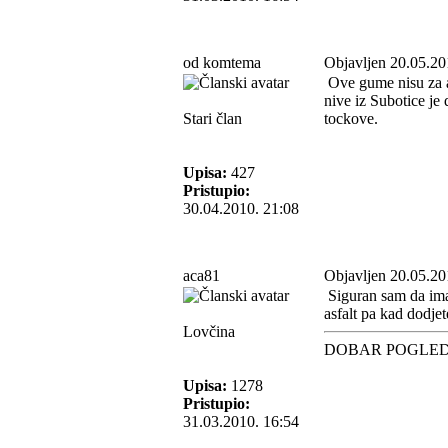
od komtema
Objavljen 20.05.20
Ove gume nisu za as
nive iz Subotice je
Stari član
tockove.
Upisa:
427
Pristupio:
30.04.2010. 21:08
aca81
Objavljen 20.05.20
Siguran sam da ima 
asfalt pa kad dodjet
Lovčina
DOBAR POGLE
Upisa:
1278
Pristupio:
31.03.2010. 16:54