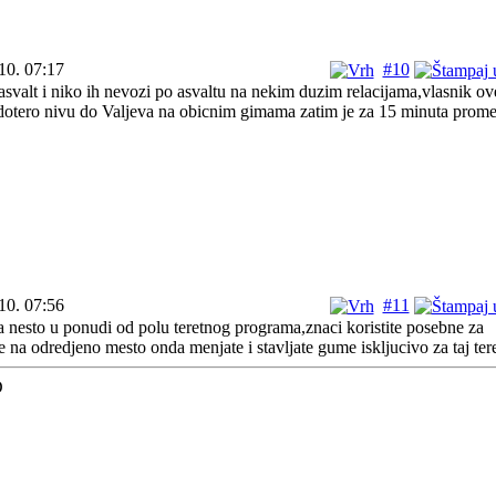
10. 07:17
#10
valt i niko ih nevozi po asvaltu na nekim duzim relacijama,vlasnik ov
 dotero nivu do Valjeva na obicnim gimama zatim je za 15 minuta prom
10. 07:56
#11
nesto u ponudi od polu teretnog programa,znaci koristite posebne za
e na odredjeno mesto onda menjate i stavljate gume iskljucivo za taj ter
D