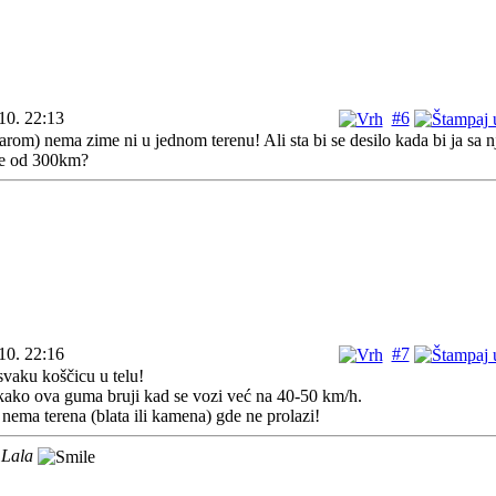
10. 22:13
#6
m) nema zime ni u jednom terenu! Ali sta bi se desilo kada bi ja sa 
je od 300km?
10. 22:16
#7
svaku koščicu u telu!
ako ova guma bruji kad se vozi već na 40-50 km/h.
 nema terena (blata ili kamena) gde ne prolazi!
 Lala