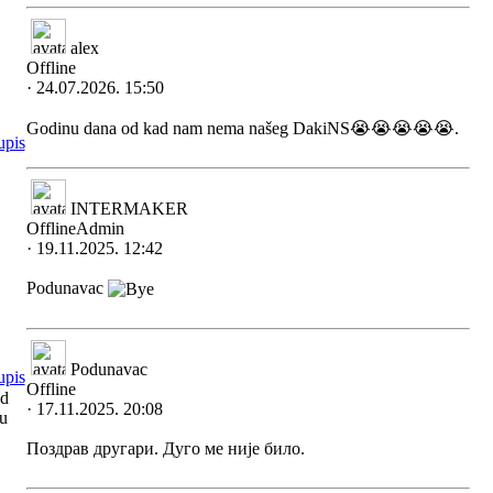
alex
Offline
· 24.07.2026. 15:50
Godinu dana od kad nam nema našeg DakiNS😭😭😭😭😭.
INTERMAKER
Offline
Admin
· 19.11.2025. 12:42
Podunavac
Podunavac
Offline
ud
· 17.11.2025. 20:08
ju
Поздрав другари. Дуго ме није било.