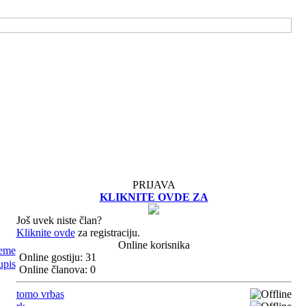
PRIJAVA
KLIKNITE OVDE ZA
Još uvek niste član?
Kliknite ovde
za registraciju.
Online korisnika
Online gostiju: 31
Online članova: 0
tomo vrbas