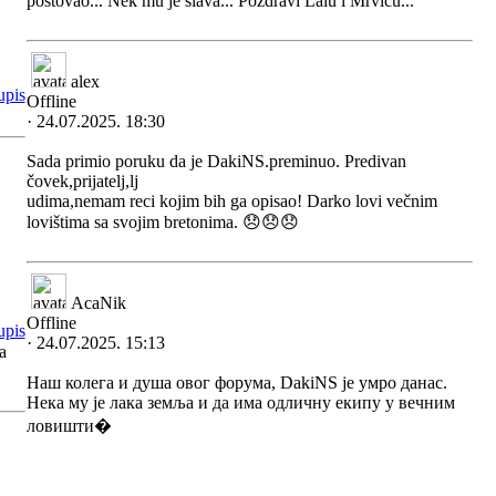
poštovao... Nek mu je slava... Pozdravi Lalu i Mrvicu...
alex
Offline
· 24.07.2025. 18:30
Sada primio poruku da je DakiNS.preminuo. Predivan
čovek,prijatelj,lj
udima,nemam reci kojim bih ga opisao! Darko lovi večnim
lovištima sa svojim bretonima. 😞😞😞
AcaNik
Offline
· 24.07.2025. 15:13
a
Наш колега и душа овог форума, DakiNS је умро данас.
Нека му је лака земља и да има одличну екипу у вечним
ловишти�