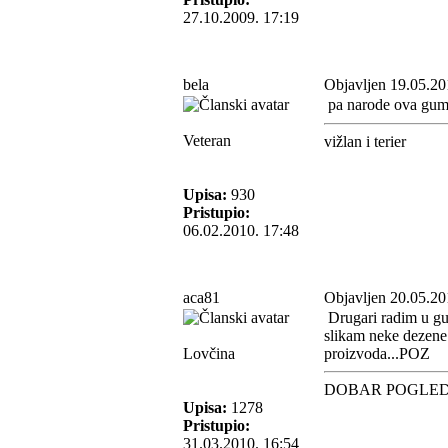
27.10.2009. 17:19
bela
Objavljen 19.05.20
pa narode ova guma 
Veteran
vižlan i terier
Upisa:
930
Pristupio:
06.02.2010. 17:48
aca81
Objavljen 20.05.20
Drugari radim u gu
slikam neke dezene 
Lovčina
proizvoda...POZ
DOBAR POGLE
Upisa:
1278
Pristupio:
31.03.2010. 16:54