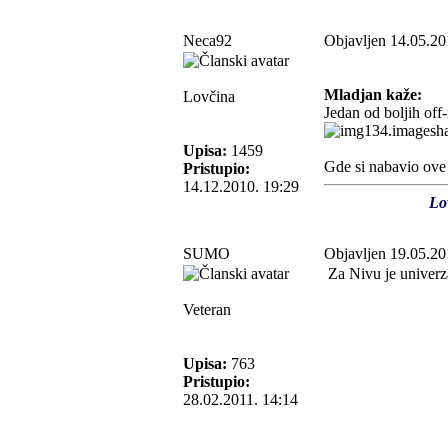
Neca92
Objavljen 14.05.20
Mladjan kaže:
Lovčina
Jedan od boljih off
Upisa:
1459
Gde si nabavio ove
Pristupio:
14.12.2010. 19:29
Lo
SUMO
Objavljen 19.05.20
Za Nivu je univerza
Veteran
Upisa:
763
Pristupio:
28.02.2011. 14:14