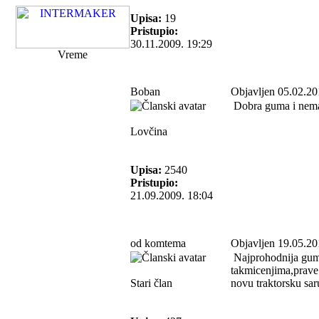
Upisa:
19
Pristupio:
30.11.2009. 19:29
Vreme
Boban
Objavljen 05.02.20
Dobra guma i nema
Lovčina
Upisa:
2540
Pristupio:
21.09.2009. 18:04
od komtema
Objavljen 19.05.20
Najprohodnija guma 
takmicenjima,prave 
Stari član
novu traktorsku sar