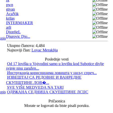
rk
pwn
givan
AcaNik
krilas
INTERMAKER
arli
DjordjeL
Djurovic Djo...
Ukupno članova: 4,484
Najnoviji član:
Lovac Meraklija
Poslednje vesti
Od 17 lovišta u Vojvodini samo u lovištu kod Subotice divlje
svinje nisu zaražen...
Инструкција корисницима ловишта у циљу спреч...
ИЗВЕШТАЈ СА РЕДОВНЕ И ВАНРЕДНЕ
СКУПШТИНЕ ЛОВ�...
SVE VIŠE MEDVEDA NA TARI
ОДРЖАНА СЕДНИЦА СКУПШТИНЕ ЛСЦС
Pričaonica
Morate se logovati da biste pisali poruku.