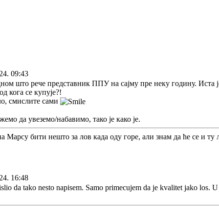
24. 09:43
ом што рече представник ППУ на сајму пре неку годину. Иста је
од кога се купује?!
ло, смислите сами
емо да увеземо/набавимо, тако је како је.
на Марсу бити нешто за лов када оду горе, али знам да ће се и ту
24. 16:48
io da tako nesto napisem. Samo primecujem da je kvalitet jako los. U tri 