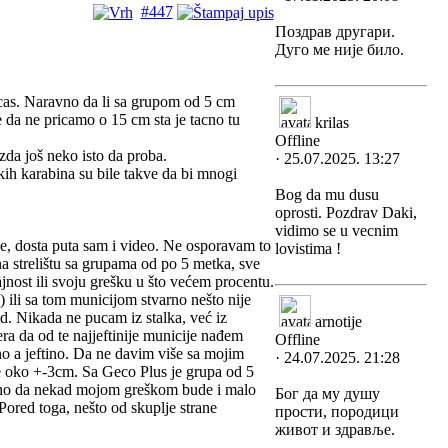
#447
Поздрав другари.
Дуго ме није било.
cas. Naravno da li sa grupom od 5 cm
da ne pricamo o 15 cm sta je tacno tu
krilas
Offline
zda još neko isto da proba.
· 25.07.2025. 13:27
ih karabina su bile takve da bi mnogi
Bog da mu dusu
oprosti. Pozdrav Daki,
vidimo se u vecnim
e, dosta puta sam i video. Ne osporavam to
lovistima !
na strelištu sa grupama od po 5 metka, sve
nost ili svoju grešku u što većem procentu.
 ili sa tom municijom stvarno nešto nije
td. Nikada ne pucam iz stalka, već iz
arnotije
ra da od te najjeftinije municije nađem
Offline
zno a jeftino. Da ne davim više sa mojim
· 24.07.2025. 21:28
e oko +-3cm. Sa Geco Plus je grupa od 5
avno da nekad mojom greškom bude i malo
Бог да му душу
Pored toga, nešto od skuplje strane
прости, породици
живот и здравље.