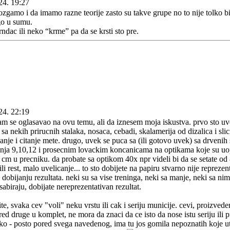
24. 19:27
amo i da imamo razne teorije zasto su takve grupe no to nije tolko b
go u sumu.
ndac ili neko “krme” pa da se krsti sto pre.
24. 22:19
am se oglasavao na ovu temu, ali da iznesem moja iskustva. prvo sto uv
sa nekih prirucnih stalaka, nosaca, cebadi, skalamerija od dizalica i sli
nje i citanje mete. drugo, uvek se puca sa (ili gotovo uvek) sa drvenih 
nja 9,10,12 i prosecnim lovackim koncanicama na optikama koje su uopti
 cm u precniku. da probate sa optikom 40x npr videli bi da se setate od
li rest, malo uvelicanje... to sto dobijete na papiru stvarno nije reprezen
u dobijanju rezultata. neki su sa vise treninga, neki sa manje, neki sa nim
abiraju, dobijate nereprezentativan rezultat.
te, svaka cev "voli" neku vrstu ili cak i seriju municije. cevi, proizve
ed druge u komplet, ne mora da znaci da ce isto da nose istu seriju ili 
ako - posto pored svega navedenog, ima tu jos gomila nepoznatih koje ut