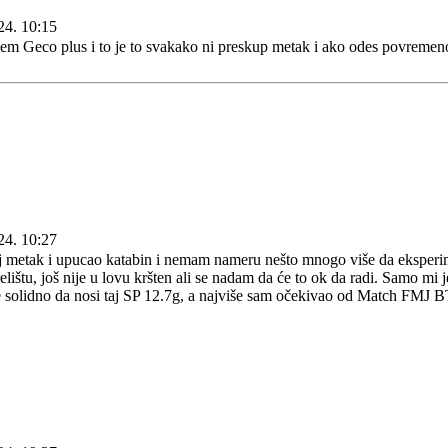
24. 10:15
em Geco plus i to je to svakako ni preskup metak i ako odes povremeno 
24. 10:27
 metak i upucao katabin i nemam nameru nešto mnogo više da eksperime
elištu, još nije u lovu kršten ali se nadam da će to ok da radi. Samo mi j
solidno da nosi taj SP 12.7g, a najviše sam očekivao od Match FMJ BT 1