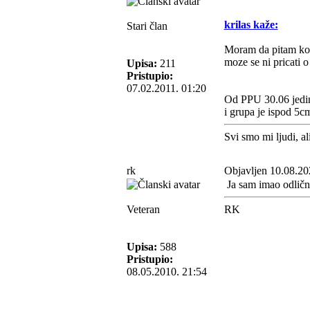
krilas kaže:
Stari član
Moram da pitam kol
moze se ni pricati o
Upisa:
211
Pristupio:
07.02.2011. 01:20
Od PPU 30.06 jedin
i grupa je ispod 5
Svi smo mi ljudi, al
rk
Objavljen 10.08.20
Ja sam imao odličn
Veteran
RK
Upisa:
588
Pristupio:
08.05.2010. 21:54