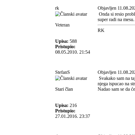
rk
Objavljen 11.08.20
Onda si resio probl
super radi na mesu.
Veteran
RK
Upisa:
588
Pristupio:
08.05.2010. 21:54
StefanS
Objavljen 11.08.20
Svakako sam na taj
njega ispucao na str
Stari član
Nadao sam se da će 
Upisa:
216
Pristupio:
27.01.2016. 23:37