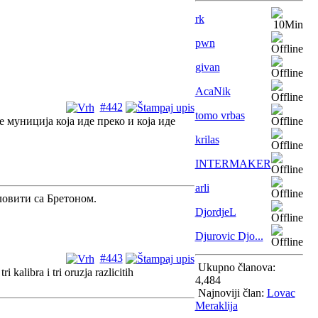
rk
pwn
givan
AcaNik
#442
tomo vrbas
 муниција која иде преко и која иде
krilas
INTERMAKER
arli
 ловити са Бретоном.
DjordjeL
Djurovic Djo...
#443
Ukupno članova:
kalibra i tri oruzja razlicitih
4,484
Najnoviji član:
Lovac
Meraklija