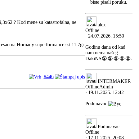
biste pisali poruku.
,3x62 ? Kod mene su katastrofalna, ne
alex
Offline
· 24.07.2026. 15:50
resao na Hornady superformance sst 11.7gr
Godinu dana od kad
nam nema našeg
DakiNS😭😭😭😭😭.
#446
INTERMAKER
Offline
Admin
· 19.11.2025. 12:42
Podunavac
Podunavac
Offline
· 17.11.2025. 20:08