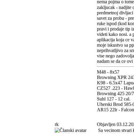
nema pojma o tome. 
zakljucak - nadjite 
predmetnoj divljaci 
savet za probu - pre
ruke ispod (kod kon
pravi i prodaje tip
videti kako nosi. a
aplikacija koja ce va
moje iskustvo sa pp
neprihvatljivo za sr
vise nego zadovolja
nadam se da ce ovi
M48 - 8x57
Browning XPR 243
K98 - 6.5x47 Lapu
CZ527 .223 - Haw
Browning 425 20/76
Suhl 127 - 12 cal.
Uherski Brod 585-0
AR15 22lr - Falco
rk
Objavljen 03.12.20
Sa vecinom stvari 