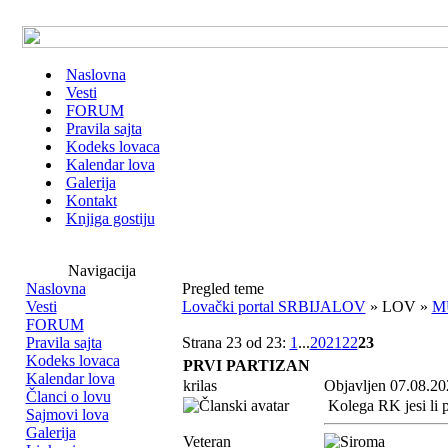
Naslovna
Vesti
FORUM
Pravila sajta
Kodeks lovaca
Kalendar lova
Galerija
Kontakt
Knjiga gostiju
Navigacija
Naslovna
Pregled teme
Vesti
Lovački portal SRBIJALOV
» LOV »
M
FORUM
Pravila sajta
Strana 23 od 23:
1
...
20
21
22
23
Kodeks lovaca
PRVI PARTIZAN
Kalendar lova
krilas
Objavljen 07.08.20
Članci o lovu
Kolega RK jesi li 
Sajmovi lova
Galerija
Veteran