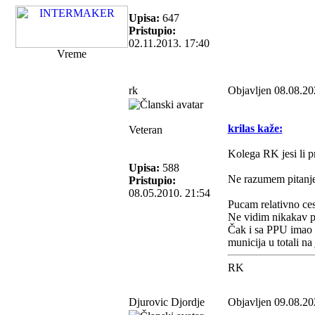
Upisa:
647
Pristupio:
02.11.2013. 17:40
Vreme
rk
Objavljen 08.08.20
krilas kaže:
Veteran
Kolega RK jesi li p
Upisa:
588
Ne razumem pitanj
Pristupio:
08.05.2010. 21:54
Pucam relativno cest
Ne vidim nikakav 
Čak i sa PPU imao 
municija u totali n
RK
Djurovic Djordje
Objavljen 09.08.20