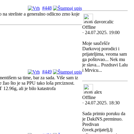
#448
na streliste a generalno odlicno zrno koje
davorcalic
Offline
· 24.07.2025. 19:00
Moje saučešće
Darkovoj porodici i
prijateljima, veoma sam
ga poštovao... Nek mu
je slava... Pozdravi Lalu
i Mrvicu...
#449
ntišem sa time, bar za sada. Više sam iz
e žao što je sa PPU tako loša prrciznost.
2.96g, ali je bilo katastrofa
alex
Offline
· 24.07.2025. 18:30
Sada primio poruku da
je DakiNS.preminuo.
Predivan
čovek,prijatelj,lj