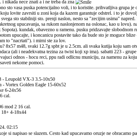
i nikada nece znati a i ne treba da zna
ono sto vasa puska potencijalno voli, i to koristite. prihvatljiva grupa je
koju lovite zavrsiti u zoni koja da kazem garantuje odstrel. i to je dovol
 svega sto stabilniji sto. prenji naslon, nesto sa "zecijim usima" napred.
kretnog upucavanja, sa rukom naslonjenom na oslonac, kao u lovu). naz
 iz Sopota). kundak, obavezno u ramenu. pusku pridzavajte slobodnom ru
 potom upucajte, i koncanicu postavite tako da bude sto je moguce bliz
m to "nacrtati"). i mirni ste za lov.
u? 8x57 m48, svaki 12.7g spbt je u 2.5cm. ali svaka kutija koju sam ot
ndaca (ali i neadekvatna tezina za twist koji xp ima). sabatti 223 - grup
vajuci odnos - hocu reci, ppu radi odlicnu municiju, za namenu za koju 
 saveti nekome pomoci.
 - Leupold VX-3 3.5-10x50
a - Vortex Golden Eagle 15-60x52
ke 6-24x56
 cal.
6 mod 2 16 cal.
n 18+ 4-18x44
24. 02:15
koje si napisao se slazem. Cesto kad upucavamo oruzje ne obracamo pa