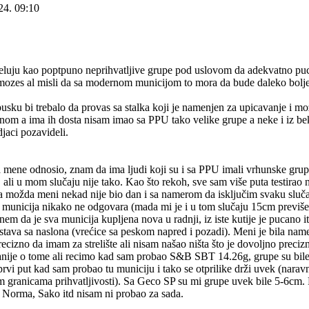
24. 09:10
eluju kao poptpuno neprihvatljive grupe pod uslovom da adekvatno pu
mozes al misli da sa modernom municijom to mora da bude daleko bolje 
sku bi trebalo da provas sa stalka koji je namenjen za upicavanje i mo
nom a ima ih dosta nisam imao sa PPU tako velike grupe a neke i iz bek
jaci pozavideli.
 mene odnosio, znam da ima ljudi koji su i sa PPU imali vrhunske grup
ali u mom slučaju nije tako. Kao što rekoh, sve sam više puta testirao 
a možda meni nekad nije bio dan i sa namerom da isključim svaku slučaj
 municija nikako ne odgovara (mada mi je i u tom slučaju 15cm previše)
em da je sva municija kupljena nova u radnji, iz iste kutije je pucano i
stava sa naslona (vrećice sa peskom napred i pozadi). Meni je bila name
recizno da imam za strelište ali nisam našao ništa što je dovoljno preci
ranije o tome ali recimo kad sam probao S&B SBT 14.26g, grupe su bil
rvi put kad sam probao tu municiju i tako se otprilike drži uvek (nar
im granicama prihvatljivosti). Sa Geco SP su mi grupe uvek bile 5-6cm. 
 Norma, Sako itd nisam ni probao za sada.