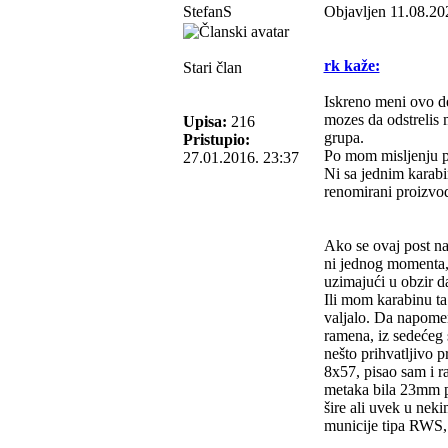
StefanS
Objavljen 11.08.20
rk kaže:
Stari član
Iskreno meni ovo d
mozes da odstrelis 
Upisa:
216
grupa.
Pristupio:
Po mom misljenju pu
27.01.2016. 23:37
Ni sa jednim karabi
renomirani proizvod
Ako se ovaj post na
ni jednog momenta, 
uzimajući u obzir d
Ili mom karabinu ta
valjalo. Da napomen
ramena, iz sedećeg 
nešto prihvatljivo p
8x57, pisao sam i 
metaka bila 23mm p
šire ali uvek u nek
municije tipa RWS,