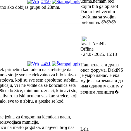
udima,nemam reci
#450
kojim bih ga opisao!
itno ako dobijas grupu od 23mm.
Darko lovi večnim
lovištima sa svojim
bretonima. 😞😞😞
AcaNik
Offline
· 24.07.2025. 15:13
#451
Наш колега и душа
ek primetim kad odem na streliste je da
овог форума, DakiNS
cno - sto je sve neadekvatno za bilo kakvo
је умро данас. Нека
stolova, koji su sve sem apsolutno stabilni.
му је лака земља и да
caju, vi i ne vidite da se koncanica seta
има одличну екипу у
 8ice do 8ice, minimum. znaci, klimavi sto,
вечним ловишти�
tativno. tu iskljucujem vas kao strelce, koji
alo. sve to u zbiru, a greske se kod
dene jedna za drugom na identican nacin,
proizvodjaca municije.
icu na mesto pogotka, a najveci broj nas
Lela