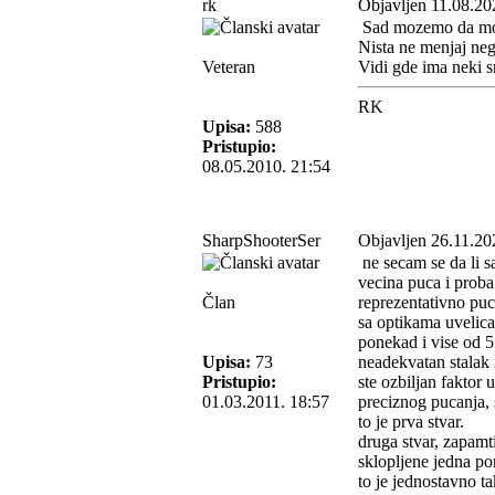
rk
Objavljen 11.08.20
Sad mozemo da mozg
Nista ne menjaj ne
Veteran
Vidi gde ima neki sr
RK
Upisa:
588
Pristupio:
08.05.2010. 21:54
SharpShooterSer
Objavljen 26.11.20
ne secam se da li s
vecina puca i proba 
Član
reprezentativno puca
sa optikama uvelica
ponekad i vise od 5
Upisa:
73
neadekvatan stalak i
Pristupio:
ste ozbiljan faktor 
01.03.2011. 18:57
preciznog pucanja, s
to je prva stvar.
druga stvar, zapamti
sklopljene jedna por
to je jednostavno t