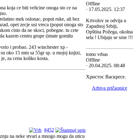
Offline
 ona koja ce biti velicine onoga sto ce na
· 17.05.2025. 12:37
jno.
 relatino mek oslonac, poput ruke, ali bez
Krivolov se odvija u
ad, opet zecje usi vreca (poput onoga sto
Zapadnoj Srbiji,
kom cisto da ne skoci, pobegne. tu cete
Opština Požega, okolna
e da kazem centru grupe (imate gomilu
sela ! Ubijaju se srne !!!
vorio i probao. 243 winchester xp -
e su oko 15 mm sa 55gr sp. u mojoj knjizi,
tomo vrbas
je, za cenu koliko kosta.
Offline
· 20.04.2025. 08:48
Христос Васкресе.
Arhiva pričaonice
#452
znju na neke stvari a mnogo mogu da uticu