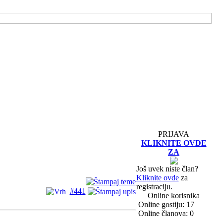
PRIJAVA
KLIKNITE OVDE
ZA
Još uvek niste član?
Kliknite ovde
za
registraciju.
#441
Online korisnika
Online gostiju: 17
Online članova: 0