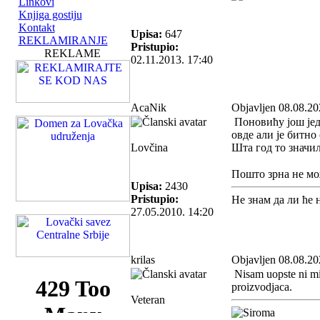
Linkovi
Knjiga gostiju
Kontakt
Upisa:
647
REKLAMIRANJE
Pristupio:
REKLAME
02.11.2013. 17:40
AcaNik
Objavljen 08.08.20
Поновићу још једн
овде али је битно 
Lovčina
Шта год то значи
Пошто зрна не мож
Upisa:
2430
Pristupio:
Не знам да ли ће 
27.05.2010. 14:20
krilas
Objavljen 08.08.20
Nisam uopste ni misl
proizvodjaca.
Veteran