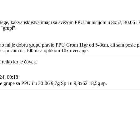
ege, kakva iskustva imaju sa svezom PPU municijom u 8x57, 30.06 i 9
 "grupi".
o mi je dobru grupu pravio PPU Grom 11gr od 5-8cm, ali sam posle p
cm - pricam na 100m sa optikom 10x uvecanje.
i retko ko je čovek.
24. 00:18
e grupe sa PPU i u 30-06 9,7g Sp i u 9,3x62 18,5g sp.