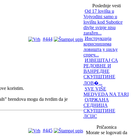
Poslednje vesti
Od 17 lovišta u
Vojvodini samo u
lovištu kod Subotice
divlje svinje nisu
zaražen...
Инструкција
#444
корисницима
ловишта у циљу
спреч...
ИЗВЕШТАЈ СА
РЕДОВНЕ И
ВАНРЕДНЕ
СКУПШТИНЕ
ЛОВ�...
ove koristim.
SVE VIŠE
MEDVEDA NA TARI
ih” brendova mogu da tvrdim da je
ОДРЖАНА
СЕДНИЦА
СКУПШТИНЕ
ЛСЦС
Pričaonica
#445
Morate se logovati da