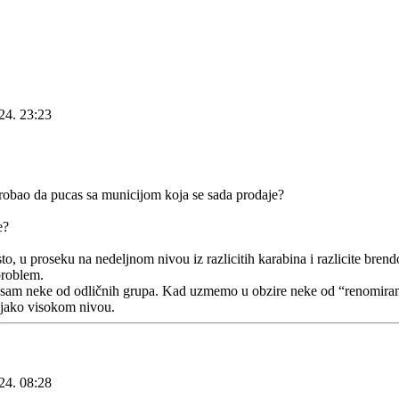
24. 23:23
robao da pucas sa municijom koja se sada prodaje?
e?
o, u proseku na nedeljnom nivou iz razlicitih karabina i razlicite brend
problem.
sam neke od odličnih grupa. Kad uzmemo u obzire neke od “renomiran
a jako visokom nivou.
24. 08:28