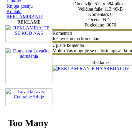
Linkovi
Dimenzije: 512 x 384 piksela
Knjiga gostiju
Veličina fajla: 113.46kB
Kontakt
Komentari: 0
REKLAMIRANJE
Ocena: Ništa
REKLAME
Pogledano: 3076
Komentari
Još uvek nema komentara.
Upišite komentar
Molim Vas ulogujte se da biste upisali kom
Reklame