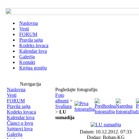
Naslovna
Vesti
FORUM
Pravila sajta
Kodeks lovaca
Kalendar lova
Galerija
Kontakt
Knjiga gostiju
Navigacija
Naslovna
Pogledajte fotografiju
Vesti
Foto
FORUM
albumi
>
Pravila sajta
Svaštara
Kodeks lovaca
>
LU
Kalendar lova
sumadija
Članci o lovu
Sajmovi lova
Datum: 10.12.2012. 07:33
Galerija
Dodao: Boban-KG