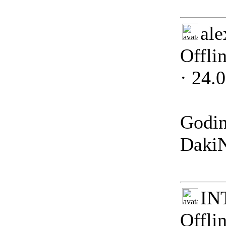
ale
Offli
· 24.
Godin
Daki
IN
Offli