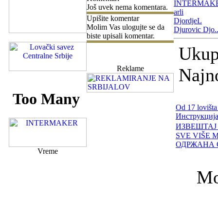
INTERMAK
Još uvek nema komentara.
arli
Upišite komentar
DjordjeL
Molim Vas ulogujte se da
Djurovic Djo..
biste upisali komentar.
Ukupn
Reklame
Najno
Od 17 lovišta
Инструкција
ИЗВЕШТАЈ
SVE VIŠE 
ОДРЖАНА 
Vreme
Mo