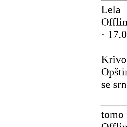
Lela
Offli
· 17.
Krivo
Opšti
se srn
tomo 
Offli