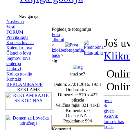
Navigacija
Naslovna
Vesti
Pogledajte fotografiju
FORUM
Foto
Pravila sajta
Još u
albumi
Kodeks lovaca
>
Kalendar lova
Izložbe
Klikn
Članci o lovu
pasa
>
Sajmovi lova
stg
Galerija
Linkovi
Onlin
Knjiga gostiju
trazi se?
Kontakt
Onlin
REKLAMIRANJE
Datum: 27.01.2016. 19:51
REKLAME
Dodao: steva
Dimenzije: 570 x 427
piksela
pwn
Veličina fajla: 321.41kB
rk
Komentari: 0
givan
Ocena: Ništa
AcaNik
Pogledano: 994
tomo vrbas
krilas
Komentari