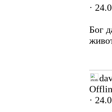
· 24.
Бог д
живот
dav
Offli
· 24.