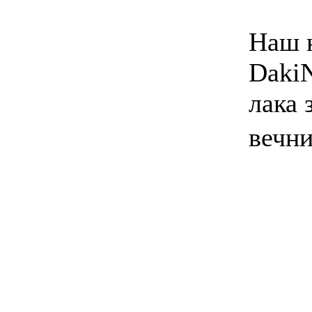
Наш к
DakiN
лака 
вечн