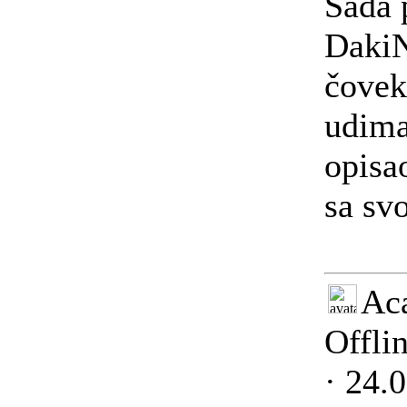
Sada 
DakiN
čovek,
udima
opisa
sa sv
Ac
Offli
· 24.