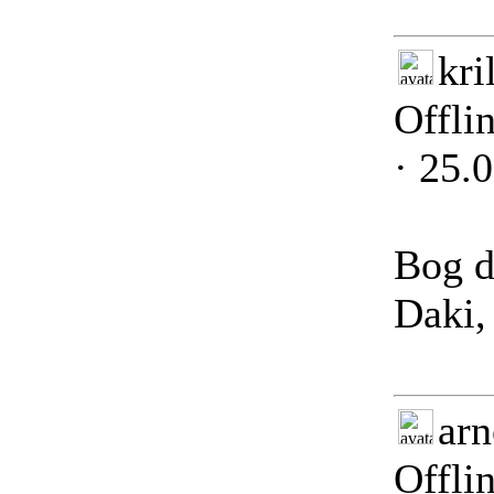
kri
Offli
· 25.
Bog d
Daki,
arn
Offli