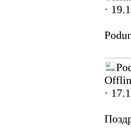
· 19.
Podu
Po
Offli
· 17.
Поздр