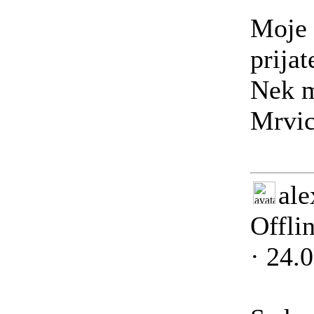
Moje 
prija
Nek m
Mrvic
ale
Offli
· 24.