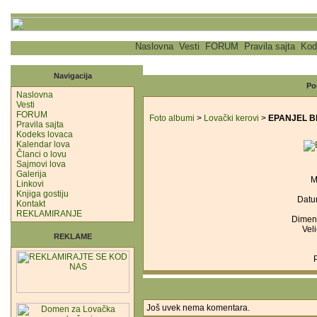
Naslovna
Vesti
FORUM
Pravila sajta
Kod
Navigacija
Po
Naslovna
Vesti
FORUM
Foto albumi
>
Lovački kerovi
>
EPANJEL 
Pravila sajta
Kodeks lovaca
Kalendar lova
Članci o lovu
Sajmovi lova
Galerija
M
Linkovi
Knjiga gostiju
Datu
Kontakt
REKLAMIRANJE
Dimenz
Veli
REKLAME
Još uvek nema komentara.