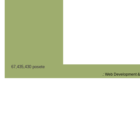
67,435,430 posete
.: Web Development &