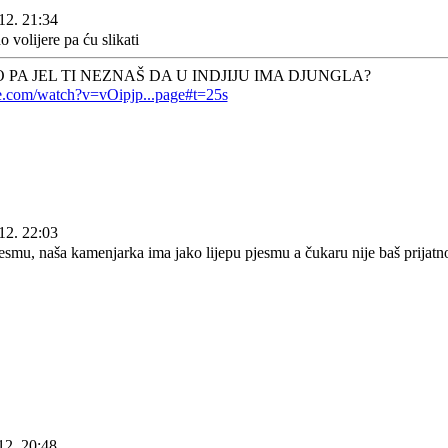
12. 21:34
 volijere pa ću slikati
 PA JEL TI NEZNAŠ DA U INDJIJU IMA DJUNGLA?
e.com/watch?v=vOipjp...page#t=25s
12. 22:03
esmu, naša kamenjarka ima jako lijepu pjesmu a čukaru nije baš prijatno
12. 20:48