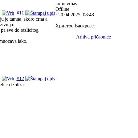
tomo vrbas
Offline
#11
· 20.04.2025. 08:48
ju je tamna, skoro crna a
zivnija.
Христос Васкресе.
 pa sve do razlicitog
Arhiva pričaonice
zmnozava lako.
#12
ebica izbliza.