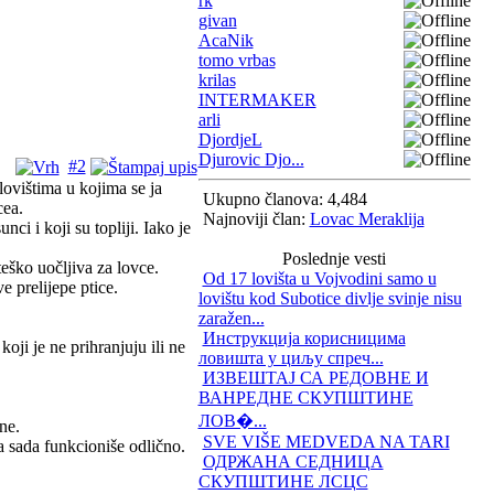
rk
givan
AcaNik
tomo vrbas
krilas
INTERMAKER
arli
DjordjeL
Djurovic Djo...
#2
lovištima u kojima se ja
Ukupno članova: 4,484
cea.
Najnoviji član:
Lovac Meraklija
ci i koji su topliji. Iako je
Poslednje vesti
teško uočljiva za lovce.
Od 17 lovišta u Vojvodini samo u
e prelijepe ptice.
lovištu kod Subotice divlje svinje nisu
zaražen...
Инструкција корисницима
oji je ne prihranjuju ili ne
ловишта у циљу спреч...
ИЗВЕШТАЈ СА РЕДОВНЕ И
ВАНРЕДНЕ СКУПШТИНЕ
ЛОВ�...
ne.
SVE VIŠE MEDVEDA NA TARI
za sada funkcioniše odlično.
ОДРЖАНА СЕДНИЦА
СКУПШТИНЕ ЛСЦС