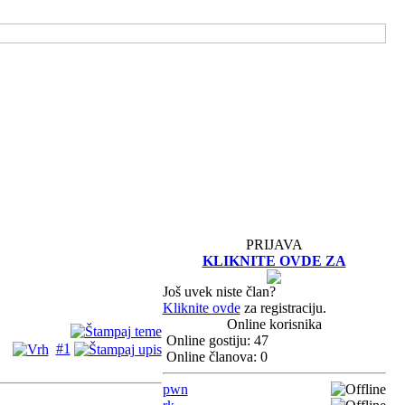
PRIJAVA
KLIKNITE OVDE ZA
Još uvek niste član?
Kliknite ovde
za registraciju.
Online korisnika
Online gostiju: 47
#1
Online članova: 0
pwn