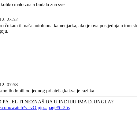
koliko malo zna a budala zna sve
12. 23:52
ovo čukara ili naša autohtona kamenjarka, ako je ova posljednja u tom sl
goju.
12. 07:58
o ih dobili od jednog prijatelja,kakva je razlika
 PA JEL TI NEZNAŠ DA U INDJIJU IMA DJUNGLA?
e.com/watch?v=vOipjp...page#t=25s