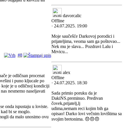
davorcalic
Offline
· 24.07.2025. 19:00
Moje saučešće Darkovoj porodici i
prijateljima, veoma sam ga poštovao...
Nek mu je slava... Pozdravi Lalu i
Mrvicu...
#8
alex
nače je odličnan procenat
Offline
ovršini i puno kljucale po
· 24.07.2025. 18:30
koje je u odličnoj kondiciji
od nas nesmemo naseljavati
Sada primio poruku da je
DakiNS.preminuo. Predivan
čovek,prijatelj,lj
se onda ispustaju u loviste.
udima,nemam reci kojim bih ga
 kad bi se moglo.
opisao! Darko lovi večnim lovištima sa
 mogli da malo unosimo ovu
svojim bretonima. 😞😞😞