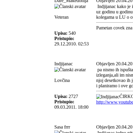
Dare_Makedonija
Objavljen 20.04.20
Indjijanac kako je 
uz godinu u godinu 
Veteran
kolegama u LU o o
Pametan covek zna 
Upisa:
540
Pristupio:
29.12.2010. 02:53
Indjijanac
Objavljen 20.04.20
pa nismo ih ispušta
izleganja,ali im nis
Lovčina
njoj desetkovao ih j
i planiramo i ove go
Upisa:
2727
ĆIRKO
Pristupio:
http://www.youtub
09.03.2011. 18:00
Sasa frrr
Objavljen 20.04.20
Indijanac jedno pita