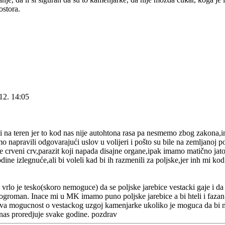
ostora.
12. 14:05
li na teren jer to kod nas nije autohtona rasa pa nesmemo zbog zakona,i
mo napravili odgovarajući uslov u volijeri i pošto su bile na zemljanoj p
e crveni crv,parazit koji napada disajne organe,ipak imamo matično jato 
dine izlegnuće,ali bi voleli kad bi ih razmenili za poljske,jer inh mi k
vrlo je tesko(skoro nemoguce) da se poljske jarebice vestacki gaje i da 
ogroman. Inace mi u MK imamo puno poljske jarebice a bi hteli i fazan
 ova mogucnost o vestackog uzgoj kamenjarke ukoliko je moguca da bi
 nas proredjuje svake godine. pozdrav