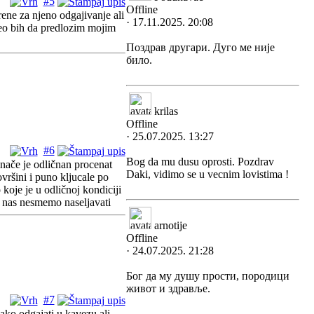
#5
Offline
ene za njeno odgajivanje ali
· 17.11.2025. 20:08
teo bih da predlozim mojim
Поздрав другари. Дуго ме није
било.
krilas
Offline
· 25.07.2025. 13:27
#6
Bog da mu dusu oprosti. Pozdrav
inače je odličnan procenat
Daki, vidimo se u vecnim lovistima !
ovršini i puno kljucale po
koje je u odličnoj kondiciji
od nas nesmemo naseljavati
arnotije
Offline
· 24.07.2025. 21:28
Бог да му душу прости, породици
живот и здравље.
#7
lako odgajati u kavezu ali