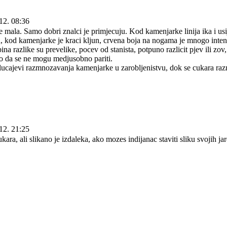
12. 08:36
e mala. Samo dobri znalci je primjecuju. Kod kamenjarke linija ika i usi
, kod kamenjarke je kraci kljun, crvena boja na nogama je mnogo inten
ina razlike su prevelike, pocev od stanista, potpuno razlicit pjev ili zov,
o da se ne mogu medjusobno pariti.
 slucajevi razmnozavanja kamenjarke u zarobljenistvu, dok se cukara ra
12. 21:25
ara, ali slikano je izdaleka, ako mozes indijanac staviti sliku svojih jar