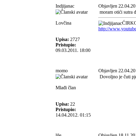
Indjijanac
Objavljen 22.04.20
moram otići sutra do
Lovčina
ĆIRKO
http://www.youtub
Upisa:
2727
Pristupio:
09.03.2011. 18:00
momo
Objavljen 22.04.20
Dovoljno je čuti pj
Mlađi član
Upisa:
22
Pristupio:
14.04.2012. 01:15
lile
Objavljen 18.11.20