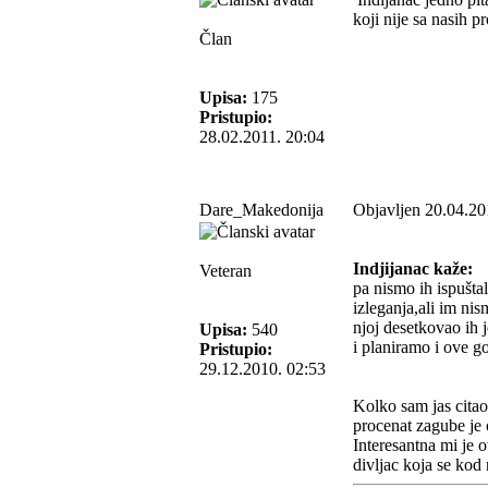
koji nije sa nasih pr
Član
Upisa:
175
Pristupio:
28.02.2011. 20:04
Dare_Makedonija
Objavljen 20.04.20
Indjijanac kaže:
Veteran
pa nismo ih ispušta
izleganja,ali im nis
njoj desetkovao ih j
Upisa:
540
i planiramo i ove go
Pristupio:
29.12.2010. 02:53
Kolko sam jas citao 
procenat zagube je 
Interesantna mi je
divljac koja se kod