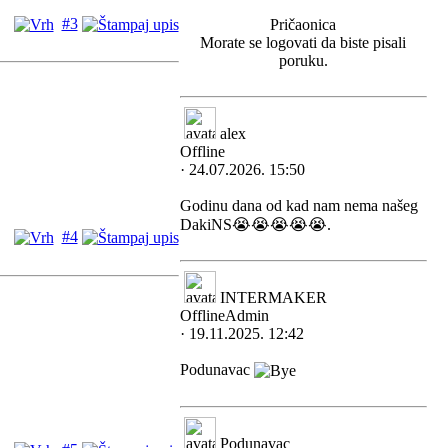
#3
Pričaonica
Morate se logovati da biste pisali
poruku.
alex
Offline
· 24.07.2026. 15:50
Godinu dana od kad nam nema našeg
DakiNS😭😭😭😭😭.
#4
INTERMAKER
Offline
Admin
· 19.11.2025. 12:42
Podunavac
Podunavac