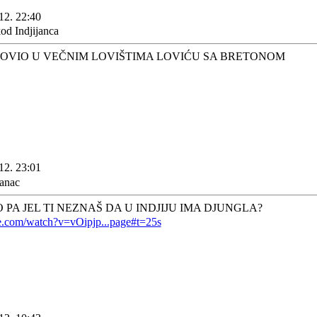
12. 22:40
od Indjijanca
OVIO U VEČNIM LOVIŠTIMA LOVIĆU SA BRETONOM
12. 23:01
 PA JEL TI NEZNAŠ DA U INDJIJU IMA DJUNGLA?
e.com/watch?v=vOipjp...page#t=25s