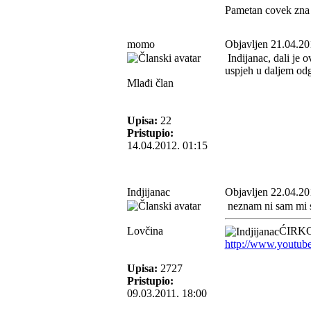
Pametan covek zna 
momo
Objavljen 21.04.20
Indijanac, dali je 
uspjeh u daljem od
Mlađi član
Upisa:
22
Pristupio:
14.04.2012. 01:15
Indjijanac
Objavljen 22.04.20
neznam ni sam mi sm
Lovčina
ĆIRKO
http://www.youtub
Upisa:
2727
Pristupio:
09.03.2011. 18:00