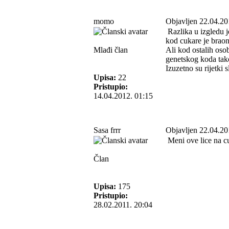
momo
Objavljen 22.04.20
Razlika u izgledu j
kod cukare je braon
Mlađi član
Ali kod ostalih osob
genetskog koda tak
Izuzetno su rijetki
Upisa:
22
Pristupio:
14.04.2012. 01:15
Sasa frrr
Objavljen 22.04.20
Meni ove lice na cuk
Član
Upisa:
175
Pristupio:
28.02.2011. 20:04