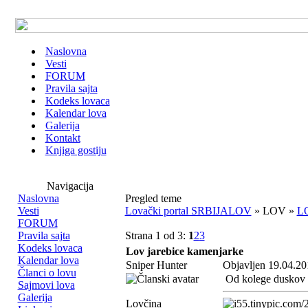
Naslovna
Vesti
FORUM
Pravila sajta
Kodeks lovaca
Kalendar lova
Galerija
Kontakt
Knjiga gostiju
Navigacija
Naslovna
Pregled teme
Vesti
Lovački portal SRBIJALOV
» LOV »
L
FORUM
Pravila sajta
Strana 1 od 3:
1
2
3
Kodeks lovaca
Lov jarebice kamenjarke
Kalendar lova
Sniper Hunter
Objavljen 19.04.20
Članci o lovu
Od kolege duskov
Sajmovi lova
Galerija
Lovčina