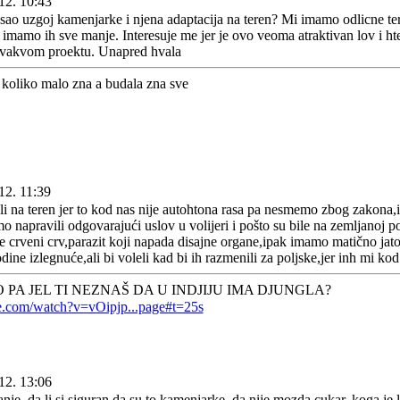
12. 10:43
isao uzgoj kamenjarke i njena adaptacija na teren? Mi imamo odlicne ter
imamo ih sve manje. Interesuje me jer je ovo veoma atraktivan lov i h
vakvom proektu. Unapred hvala
koliko malo zna a budala zna sve
12. 11:39
li na teren jer to kod nas nije autohtona rasa pa nesmemo zbog zakona,
mo napravili odgovarajući uslov u volijeri i pošto su bile na zemljanoj p
e crveni crv,parazit koji napada disajne organe,ipak imamo matično jato 
dine izlegnuće,ali bi voleli kad bi ih razmenili za poljske,jer inh mi k
 PA JEL TI NEZNAŠ DA U INDJIJU IMA DJUNGLA?
e.com/watch?v=vOipjp...page#t=25s
12. 13:06
nje, da li si siguran da su to kamenjarke, da nije mozda cukar, koga je 