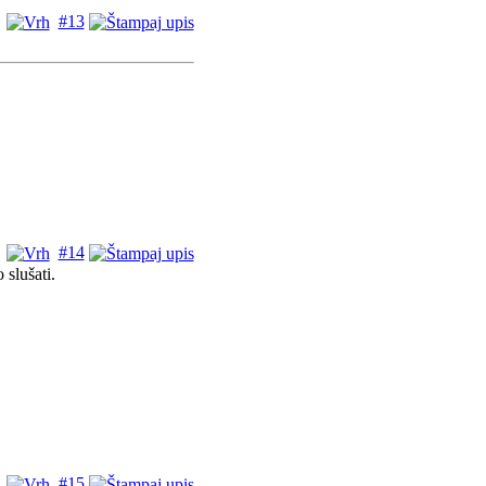
#13
#14
 slušati.
#15