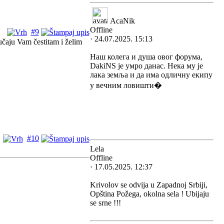
AcaNik
Offline
#9
· 24.07.2025. 15:13
učaju Vam čestitam i želim
Наш колега и душа овог форума,
DakiNS је умро данас. Нека му је
лака земља и да има одличну екипу
у вечним ловишти�
#10
Lela
Offline
· 17.05.2025. 12:37
Krivolov se odvija u Zapadnoj Srbiji,
Opština Požega, okolna sela ! Ubijaju
se srne !!!