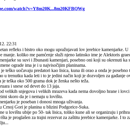
tube.com/watch?v=Y8m20K...8m20KFBQWg
12. 22:31
etan refleks i bistro oko mogu upražnjavati lov jerebice kamenjarke. U 
ve manje. koliko me pamćenje služi njeno latinsko ime je Alektoris grae
menjarke su suvi i žbunasti kamenjari, posebno oni koji su okrenuti ka sun
mene ograde ima je i u najvisočijim planinama.
 je teško uočavaju predatori kao lisica, kuna ili orao a onda je posebno 
 u trenutku kada leti i to je jedini način koji je dozvoljen za gađanje ov
 je teška oko 500 grama dok je ženka nešto teža.
bruara i snese od devet do 13 jaja.
od velikih snjegova i velikih mrazeva kada nema dovoljno hrane i lovci k
imi skoro da je i nemaju u lovištu.
menjarku je poseban i donosi mnoga uživanja.
 u Crnoj Gori je planina u blizini Podgorice-Suka.
 u lovištu ubije po 50- tak lisica, toliko kune ali se organizuju i prihra
išta je proglašen za trajni rezervat za zaštitu jerebice kamenjarke. I to 
ju...