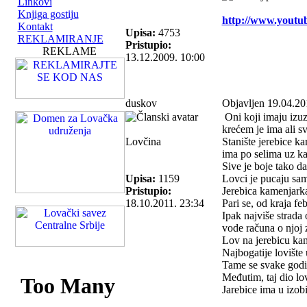
Linkovi
Knjiga gostiju
http://www.you
Kontakt
Upisa:
4753
REKLAMIRANJE
Pristupio:
REKLAME
13.12.2009. 10:00
duskov
Objavljen 19.04.20
Oni koji imaju izuz
krećem je ima ali s
Lovčina
Stanište jerebice ka
ima po selima uz ka
Sive je boje tako da
Upisa:
1159
Lovci je pucaju samo
Pristupio:
Jerebica kamenjarka
18.10.2011. 23:34
Pari se, od kraja fe
Ipak najviše strada 
vode računa o njoj z
Lov na jerebicu ka
Najbogatije lovište
Tame se svake godine
Međutim, taj dio lov
Jarebice ima u izobil