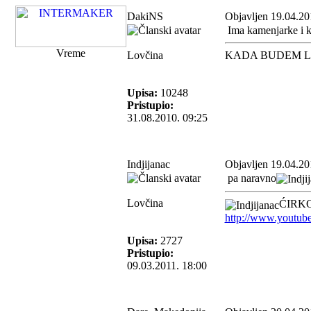
DakiNS
Objavljen 19.04.20
Ima kamenjarke i k
Vreme
Lovčina
KADA BUDEM L
Upisa:
10248
Pristupio:
31.08.2010. 09:25
Indjijanac
Objavljen 19.04.20
pa naravno
Lovčina
ĆIRKO
http://www.youtub
Upisa:
2727
Pristupio:
09.03.2011. 18:00