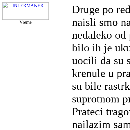
Druge po red
naisli smo na
Vreme
nedaleko od 
bilo ih je u
uocili da su 
krenule u pr
su bile rastr
suprotnom p
Prateci trag
nailazim sam