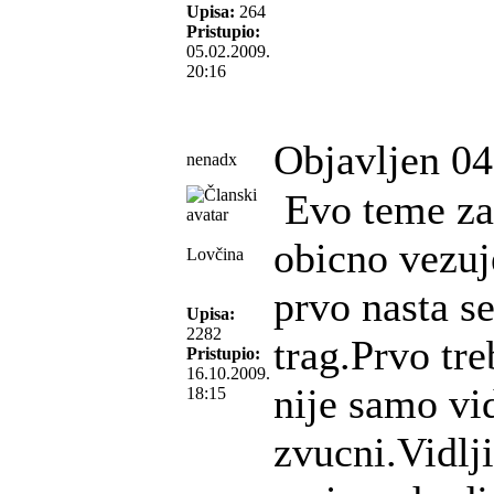
Upisa:
264
Pristupio:
05.02.2009.
20:16
Objavljen 04
nenadx
Evo teme za 
obicno vezuje
Lovčina
prvo nasta s
Upisa:
2282
trag.Prvo tre
Pristupio:
16.10.2009.
nije samo vid
18:15
zvucni.Vidl