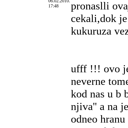
06.02.2010.
pronaslli ov
17:48
cekali,dok je
kukuruza vez
ufff !!! ovo 
neverne tome
kod nas u b b
njiva'' a na 
odneo hranu 