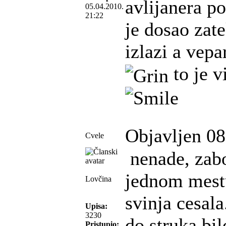
avlijanera p
05.04.2010.
21:22
je dosao zat
izlazi a vepa
to je vi
Objavljen 08
Cvele
nenade, zab
jednom mest
Lovčina
svinja cesala
Upisa:
3230
do struka bi
Pristupio: