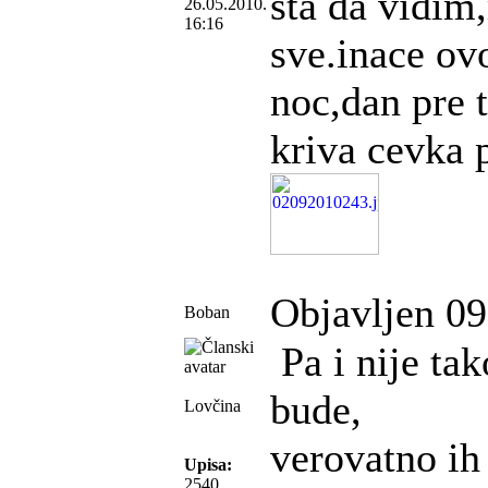
sta da vidim,
26.05.2010.
16:16
sve.inace ovo
noc,dan pre t
kriva cevka p
Objavljen 09
Boban
Pa i nije ta
bude,
Lovčina
verovatno ih 
Upisa:
2540