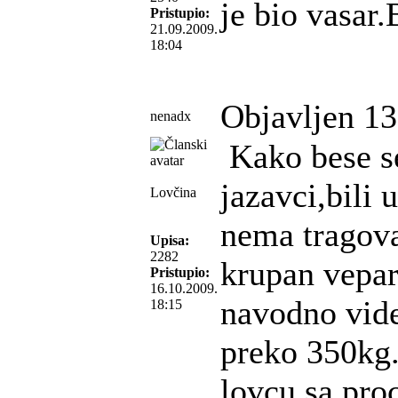
je bio vasar.
Pristupio:
21.09.2009.
18:04
Objavljen 13
nenadx
Kako bese se 
jazavci,bili
Lovčina
nema tragova 
Upisa:
2282
krupan vepar
Pristupio:
16.10.2009.
navodno vide
18:15
preko 350kg
lovcu,sa pro