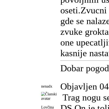
oseti.Zvucni
gde se nalaz
zvuke grokta
one upecatlj
kasnije nast
Dobar pogod
Objavljen 04
nenadx
Trag nogu se
DS.On je toli
Lovčina