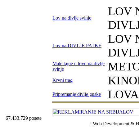
LOV 
Lov na divlje svinje
DIVL
LOV 
Lov na DIVLJE PATKE
DIVL
METO
Male tajne u lovu na divlje
svinje
KINO
Krvni trag
LOVA
Pripremanje divlje guske
67,433,729 posete
.: Web Development & Ho