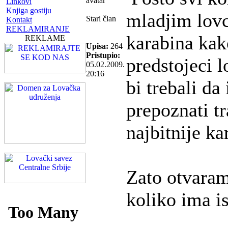
Linkovi
Knjiga gostiju
mladjim lov
Stari član
Kontakt
REKLAMIRANJE
karabina kak
REKLAME
Upisa:
264
Pristupio:
predstojeci l
05.02.2009.
20:16
bi trebali d
prepoznati tr
najbitnije ka
Zato otvara
koliko ima i