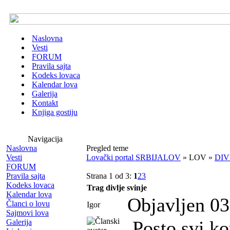
Naslovna
Vesti
FORUM
Pravila sajta
Kodeks lovaca
Kalendar lova
Galerija
Kontakt
Knjiga gostiju
Navigacija
Naslovna
Pregled teme
Vesti
Lovački portal SRBIJALOV
» LOV »
DIV
FORUM
Pravila sajta
Strana 1 od 3:
1
2
3
Kodeks lovaca
Trag divlje svinje
Kalendar lova
Objavljen 03
Članci o lovu
Igor
Sajmovi lova
Posto svi ko
Galerija