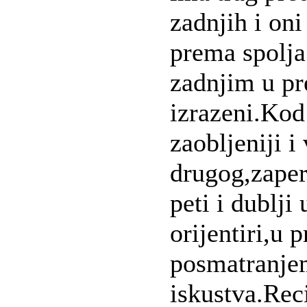
zadnjih i on
prema spolja
zadnjim u pre
izrazeni.Kod
zaobljeniji i
drugog,zaper
peti i dublji
orijentiri,u 
posmatranjem
iskustva.Rec