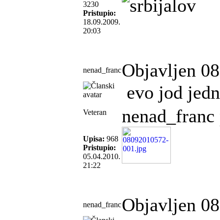
3230
Pristupio:
18.09.2009.
20:03
Objavljen 08
nenad_franc
evo jod jedn
nenad_franc 
Veteran
Upisa:
968
Pristupio:
05.04.2010.
21:22
Objavljen 08
nenad_franc