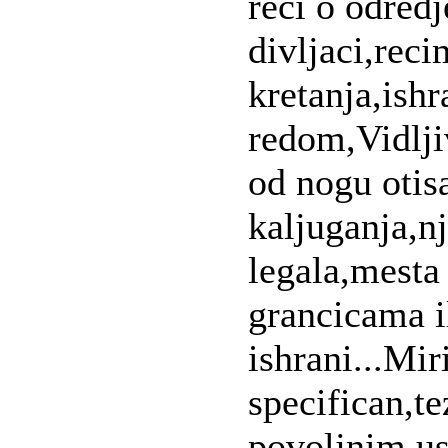
reci o odredj
divljaci,reci
kretanja,ish
redom,Vidlji
od nogu otis
kaljuganja,n
legala,mesta
grancicama i
ishrani...Mir
specifican,te
povoljnim u