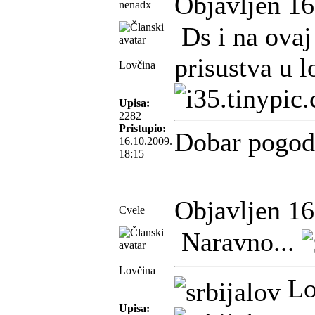
Objavljen 16
nenadx
Ds i na ovaj
prisustva u l
Lovčina
Upisa:
2282
Pristupio:
Dobar pogod
16.10.2009.
18:15
Objavljen 16
Cvele
Naravno...
Lovčina
Lov
Upisa: