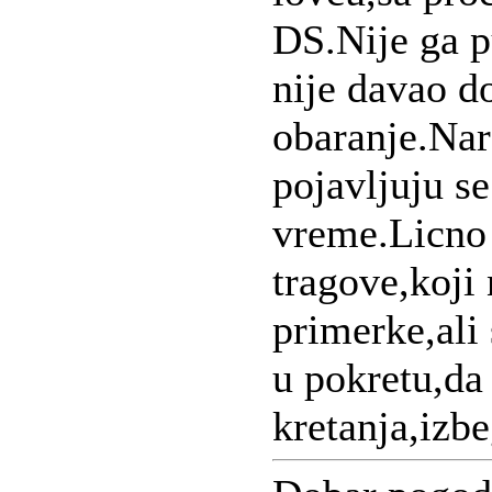
DS.Nije ga p
nije davao d
obaranje.Nar
pojavljuju s
vreme.Licno
tragove,koji
primerke,ali
u pokretu,da 
kretanja,izbeg