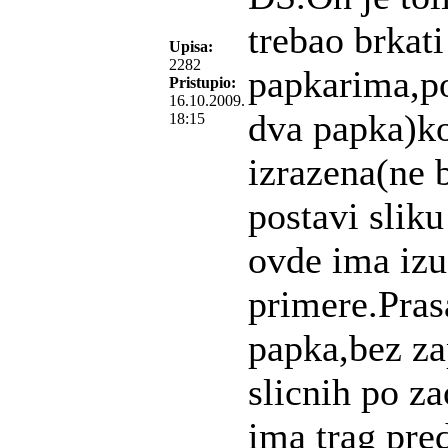
trebao brkat
Upisa:
2282
papkarima,p
Pristupio:
16.10.2009.
dva papka)ko
18:15
izrazena(ne b
postavi sliku
ovde ima izu
primere.Pras
papka,bez za
slicnih po z
ima trag pre