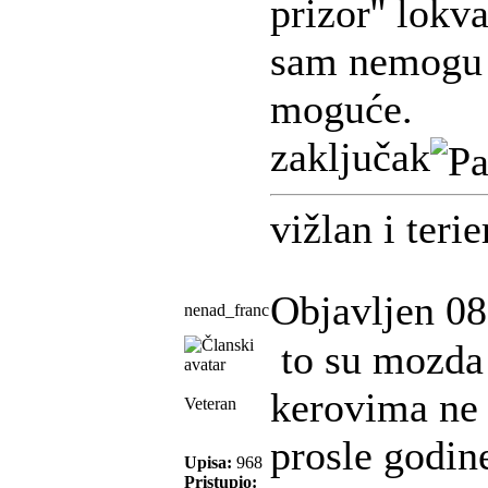
prizor'' lokva
sam nemogu d
moguće.
zaključak
vižlan i terie
Objavljen 08
nenad_franc
to su mozda i
kerovima ne
Veteran
prosle godin
Upisa:
968
Pristupio: