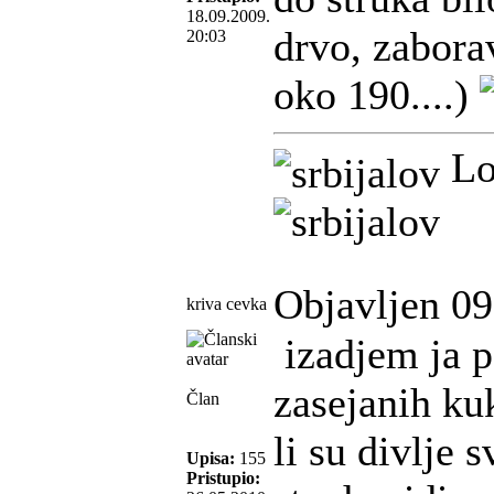
18.09.2009.
drvo, zabora
20:03
oko 190....)
Lov
Objavljen 09
kriva cevka
izadjem ja po
zasejanih ku
Član
li su divlje 
Upisa:
155
Pristupio: