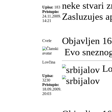
neke stvari z
Upisa:
183
Pristupio:
Zasluzujes a
24.11.2009.
14:21
Objavljen 16
Cvele
Evo sneznog
Lovčina
Lov
Upisa:
3230
Pristupio:
18.09.2009.
20:03