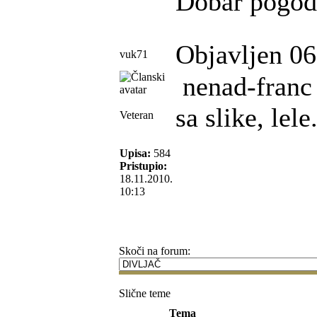
Dobar pogod
Objavljen 06
vuk71
nenad-franc 
sa slike, lele
Veteran
Upisa:
584
Pristupio:
18.11.2010.
10:13
Skoči na forum:
Slične teme
Tema