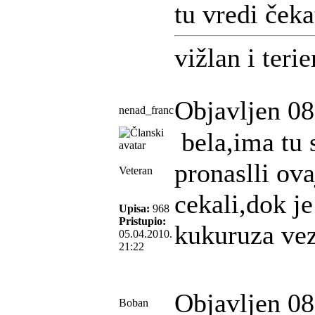
tu vredi čeka
vižlan i terie
Objavljen 08
nenad_franc
bela,ima tu 
pronaslli ov
Veteran
cekali,dok je
Upisa:
968
Pristupio:
kukuruza vez
05.04.2010.
21:22
Objavljen 08
Boban