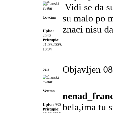
Vidi se da su
su malo po 
Lovčina
znaci nisu da
Upisa:
2540
Pristupio:
21.09.2009.
18:04
Objavljen 08
bela
Veteran
nenad_franc
bela,ima tu 
Upisa:
930
Pristupio: