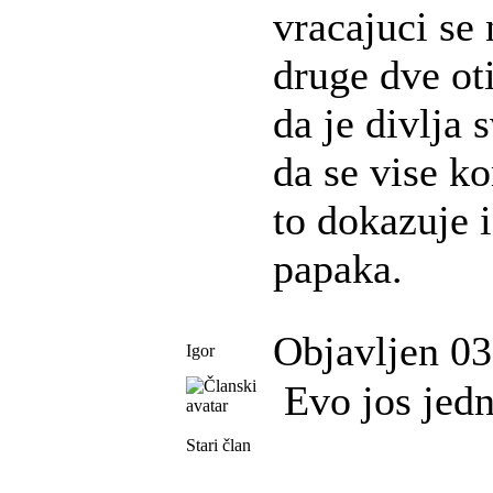
vracajuci se
druge dve ot
da je divlja 
da se vise k
to dokazuje i
papaka.
Objavljen 03
Igor
Evo jos jedne
Stari član