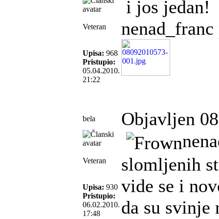
i jos jedan!
nenad_franc 
Veteran
Upisa:
968
Pristupio:
05.04.2010.
21:22
Objavljen 08
bela
nenad
slomljenih s
Veteran
vide se i no
Upisa:
930
Pristupio:
da su svinje
06.02.2010.
17:48