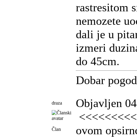
rastresitom 
nemozete uoc
dali je u pit
izmeri duzin
do 45cm.
Dobar pogod
Objavljen 04
draza
<<<<<<<<<<
ovom opsirn
Član