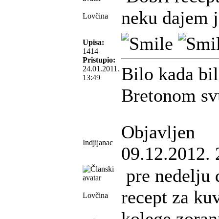
neku dajem 
Lovčina
Upisa:
1414
Pristupio:
Bilo kada bil
24.01.2011.
13:49
Bretonom sv
Objavljen
Indjijanac
09.12.2012. 
pre nedelju
recept za ku
Lovčina
kolege zoran