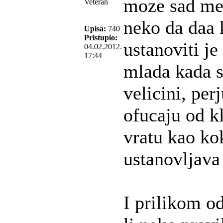
moze sad me
Veteran
neko da daa 
Upisa:
740
Pristupio:
ustanoviti je
04.02.2012.
17:44
mlada kada s
velicini, perj
ofucaju od k
vratu kao kok
ustanovljav
I prilikom o