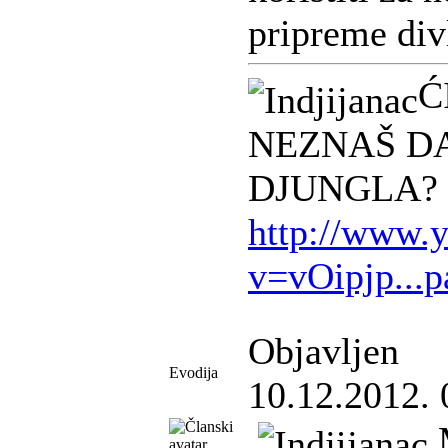
pripreme div
Ć
NEZNAŠ DA
DJUNGLA?
http://www.
v=vOipjp...
Objavljen
Evodija
10.12.2012. 
M