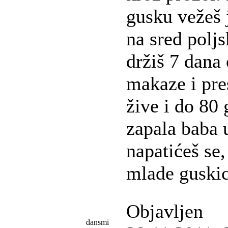
gusku vežeš 
na sred polj
držiš 7 dana
makaze i pre
žive i do 80 
zapala baba u
napatićeš se
mlade guskice
Objavljen
dansmi