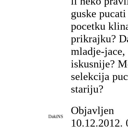
li neko pravi
guske pucati 
pocetku klina
prikrajku? Da
mladje-jace, i
iskusnije? Mo
selekcija pu
stariju?
Objavljen
DakiNS
10.12.2012. 