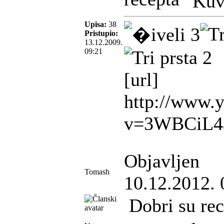
Upisa:
38
Pristupio:
13.12.2009.
09:21
[url]
http://www.
v=3WBCiL4a
Objavljen
Tomash
10.12.2012. 
Dobri su re