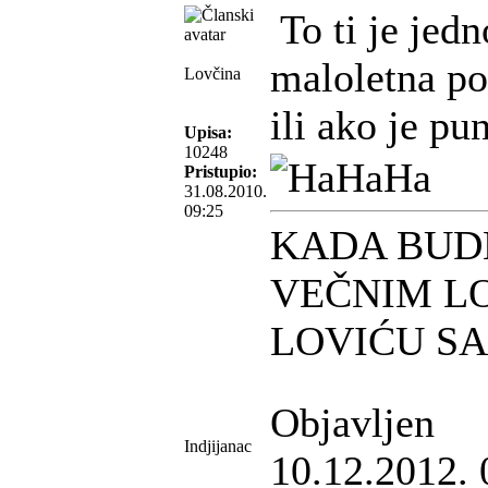
To ti je jed
maloletna po
Lovčina
ili ako je pu
Upisa:
10248
Pristupio:
31.08.2010.
09:25
KADA BUD
VEČNIM L
LOVIĆU S
Objavljen
Indjijanac
10.12.2012. 