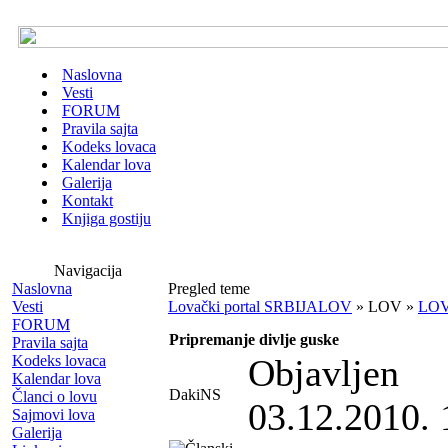
Naslovna
Vesti
FORUM
Pravila sajta
Kodeks lovaca
Kalendar lova
Galerija
Kontakt
Knjiga gostiju
Navigacija
Naslovna
Pregled teme
Vesti
Lovački portal SRBIJALOV
» LOV »
LOV
FORUM
Pripremanje divlje guske
Pravila sajta
Kodeks lovaca
Objavljen
Kalendar lova
DakiNS
Članci o lovu
03.12.2010. 
Sajmovi lova
Galerija