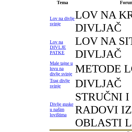
Tema
Foru
LOV NA K
Lov na divlje
svinje
DIVLJAČ
LOV NA S
Lov na
DIVLJE
DIVLJAČ
PATKE
Male tajne u
METODE L
lovu na
divlje svinje
DIVLJAČ
Trag divlje
svinje
STRUČNI I
Divlje guske
RADOVI IZ
u našim
lovištima
OBLASTI 