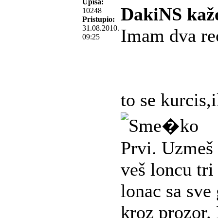
Upisa:
DakiNS kaž
10248
Pristupio:
31.08.2010.
Imam dva re
09:25
to se kurcis,il
Prvi. Uzmeš 
veš loncu tr
lonac sa sve
kroz prozor.