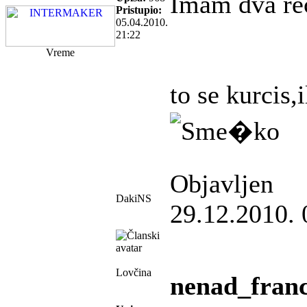
Imam dva re
Pristupio:
05.04.2010.
21:22
Vreme
to se kurcis,il
Objavljen
DakiNS
29.12.2010. 
Lovčina
nenad_franc