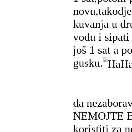
novu,takodje
kuvanja u dr
vodu i sipati
još 1 sat a p
gusku.
da nezabor
NEMOJTE B
koristiti za 