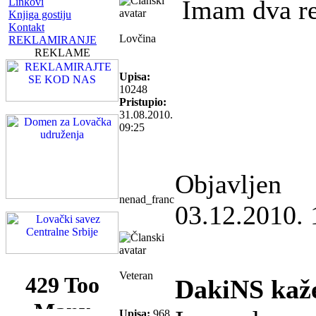
Imam dva re
Linkovi
Knjiga gostiju
Kontakt
Lovčina
REKLAMIRANJE
REKLAME
Upisa:
10248
Pristupio:
31.08.2010.
09:25
Objavljen
nenad_franc
03.12.2010. 
Veteran
DakiNS kaž
Upisa:
968