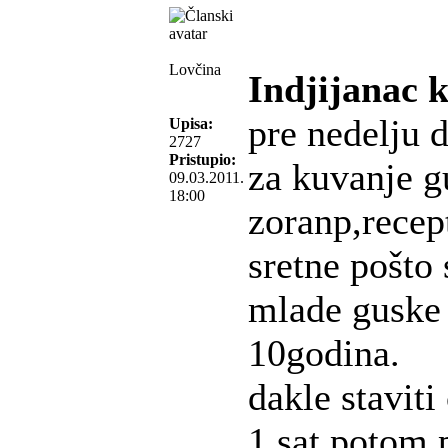
Lovčina
Indjijanac 
pre nedelju 
Upisa:
2727
Pristupio:
za kuvanje g
09.03.2011.
18:00
zoranp,recep
sretne pošto 
mlade guske 
10godina.
dakle staviti
1 sat,potom p