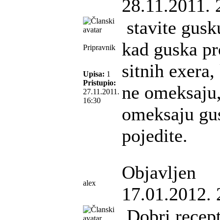
28.11.2011. 
stavite gusk
kad guska pr
Pripravnik
sitnih exera,
Upisa:
1
Pristupio:
ne omeksaju,
27.11.2011.
16:30
omeksaju gus
pojedite.
Objavljen
alex
17.01.2012. 
Dobri recept