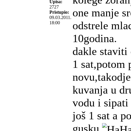
Upisa:
2727
one manje sr
Pristupio:
09.03.2011.
odstrele mla
18:00
10godina.
dakle staviti
1 sat,potom p
novu,takodje
kuvanja u dr
vodu i sipati
još 1 sat a p
gusku.