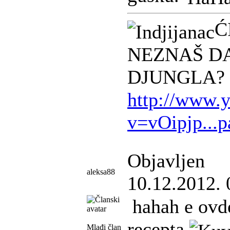
Ć
NEZNAŠ DA
DJUNGLA?
http://www.
v=vOipjp...
Objavljen
aleksa88
10.12.2012. 
hahah e ovd
recepta
Mlađi član