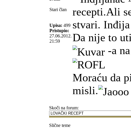
recepti.Ali s
Stari član
stvari. Inđij
Upisa:
499
Pristupio:
Da nije to u
27.06.2012.
21:59
-a na
Moraću da pi
misli.
Skoči na forum:
Slične teme